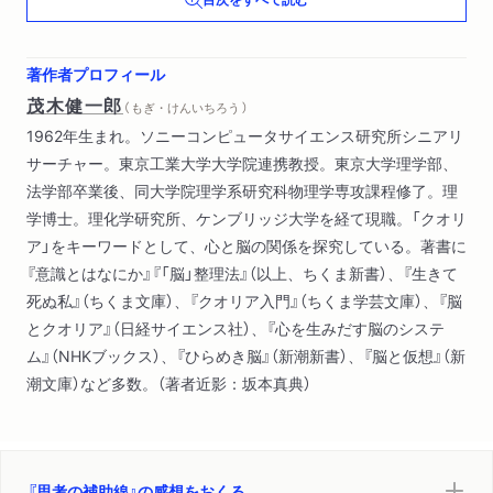
登攀の一歩〔ほか〕
著作者プロフィール
茂木健一郎
（ もぎ・けんいちろう ）
1962年生まれ。ソニーコンピュータサイエンス研究所シニアリ
サーチャー。東京工業大学大学院連携教授。東京大学理学部、
法学部卒業後、同大学院理学系研究科物理学専攻課程修了。理
学博士。理化学研究所、ケンブリッジ大学を経て現職。「クオリ
ア」をキーワードとして、心と脳の関係を探究している。著書に
『意識とはなにか』『「脳」整理法』（以上、ちくま新書）、『生きて
死ぬ私』（ちくま文庫）、『クオリア入門』（ちくま学芸文庫）、『脳
とクオリア』（日経サイエンス社）、『心を生みだす脳のシステ
ム』（NHKブックス）、『ひらめき脳』（新潮新書）、『脳と仮想』（新
潮文庫）など多数。（著者近影：坂本真典）
『思考の補助線』の感想をおくる