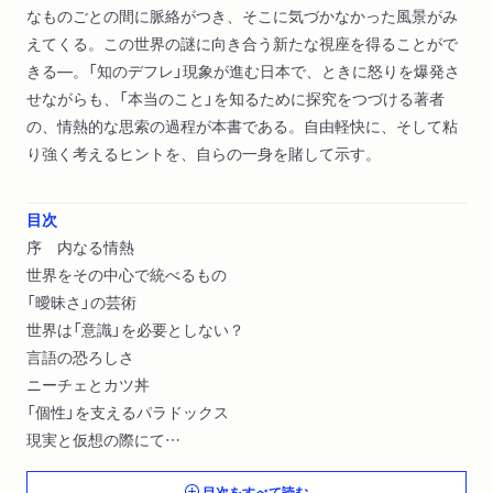
なものごとの間に脈絡がつき、そこに気づかなかった風景がみ
えてくる。この世界の謎に向き合う新たな視座を得ることがで
きる―。「知のデフレ」現象が進む日本で、ときに怒りを爆発さ
せながらも、「本当のこと」を知るために探究をつづける著者
の、情熱的な思索の過程が本書である。自由軽快に、そして粘
り強く考えるヒントを、自らの一身を賭して示す。
目次
序 内なる情熱
世界をその中心で統べるもの
「曖昧さ」の芸術
世界は「意識」を必要としない？
言語の恐ろしさ
ニーチェとカツ丼
「個性」を支えるパラドックス
現実と仮想の際にて
「みんないい」という覚悟
目次をすべて読む