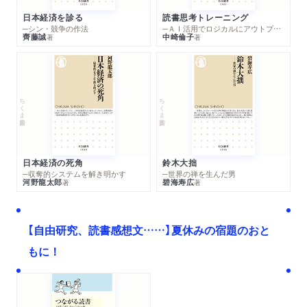
日本経済を診る
読書思考トレーニング
─シン・競争の作法
─ＡＩ活用でロジカルにアウトプットする技法
齊藤誠
中崎倫子
著
著
ちくま新書
ちくま新書
日本経済の死角
鈴木大拙
─収奪的システムを解き明かす
─世界の禅を生んだ男
河野龍太郎
碧海寿広
著
著
【自由研究、読書感想文……】夏休みの宿題のおと
もに！