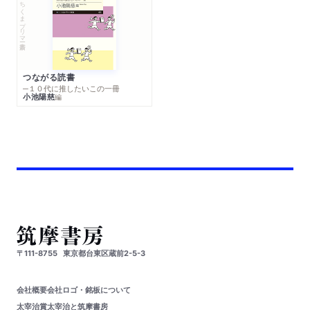
ちくまプリマー新書
つながる読書
─１０代に推したいこの一冊
小池陽慈
編
〒111-8755
東京都台東区蔵前2-5-3
会社概要
会社ロゴ・銘板について
太宰治賞
太宰治と筑摩書房