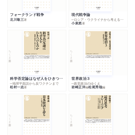
フォークランド戦争
現代戦争論
北川敬三
─ロシア・ウクライナから考える世界の行方
著
小泉悠
著
ちくま新書
ちくま新書
科学否定論はなぜ人をひきつけるのか
世界政治３
─地球平面説から反ワクチンまで
─政党政治のゆくえ
松村一志
岩崎正洋
松尾秀哉
著
編
編
ちくま新書
ちくま新書