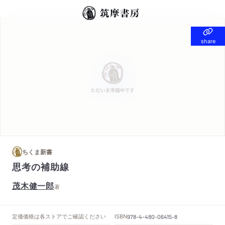
share
share
ちくま新書
思考の補助線
茂木健一郎
著
定価
価格は各ストアでご確認ください
ISBN
978-4-480-06415-8