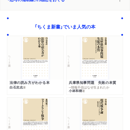
「ちくま新書」でいま人気の本
ちくま新書
ちくま新書
法律の読み方がわかる本
兵庫県知事問題 失敗の本質
白石忠志
─情報不信はなぜ生まれたか
著
小林和樹
著
ちくま新書
ちくま新書