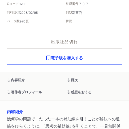
Cコード
整理番号
0200
７０７
新書判
刊行日
判型
2008/02/05
頁
ページ数
解説
240
出版社品切れ
電子版を購入する
内容紹介
目次
著作者プロフィール
感想をおくる
内容紹介
幾何学の問題で、たった一本の補助線を引くことが解決への道
筋をひらくように、「思考の補助線」を引くことで、一見無関係