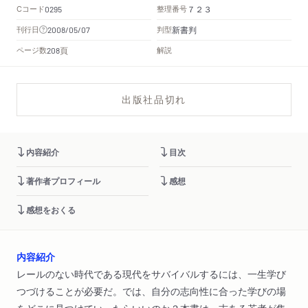
Cコード
整理番号
0295
７２３
新書判
刊行日
判型
2008/05/07
頁
ページ数
解説
208
出版社品切れ
内容紹介
目次
著作者プロフィール
感想
感想をおくる
内容紹介
レールのない時代である現代をサバイバルするには、一生学び
つづけることが必要だ。では、自分の志向性に合った学びの場
をどこに見つけていったらいいのか？本書は、志ある若者が集