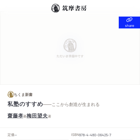
share
share
ちくま新書
私塾のすすめ
——ここから創造が生まれる
齋藤孝
梅田望夫
著
著
定価
ISBN
--
978-4-480-06425-7