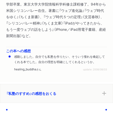
学部卒業。東京大学大学院情報科学科修士課程修了。94年から
米国シリコンバレー在住。著書に『ウェブ進化論』『ウェブ時代
をゆく』（ちくま新書）、『ウェブ時代５つの定理』（文芸春秋）、
『シリコンバレー精神』（ちくま文庫）『iPadがやってきたから、
もう一度ウェブの話をしよう』（iPhone／iPad用電子書籍、産経
新聞出版）など。
この本への感想
感動しました。自分でも私塾を作りたい、そういう憧れを喚起して
くれる本でした。自分の理想を明確にしてくれるというか。
healing_buddha
さん
update: 2008/08/03
『私塾のすすめ』の感想をおくる