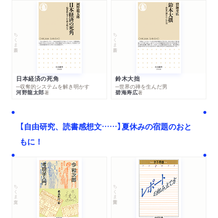
ちくま新書
ちくま新書
日本経済の死角
鈴木大拙
─収奪的システムを解き明かす
─世界の禅を生んだ男
河野龍太郎
碧海寿広
著
著
【自由研究、読書感想文……】夏休みの宿題のおと
もに！
ちくま文庫
ちくま学芸文庫