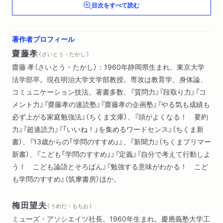
目次をすべて読む
「いかに生くべきか」を考えることは無駄か？ ほか）
著作者プロフィール
齋藤孝
（ さいとう・たかし ）
齋藤 孝（さいとう・たかし）：1960年静岡県生まれ。東京大学
法学部卒。現在明治大学文学部教授。専攻は教育学、身体論、
コミュニケーション技法。著書多数、『質問力』『段取り力』『コ
メント力』『齋藤孝の速読塾』『齋藤孝の企画塾』『やる気も成績も
必ず上がる家庭勉強法』（ちくま文庫）、『頭がよくなる！ 要約
力』『超速読力』『「いいね！」を集めるワードセンス』（ちくま新
書）、『13歳からの「学問のすすめ」』、『新聞力』（ちくまプリマー
新書）、『こども「学問のすすめ」』『定義』『自分で考えて行動しよ
う！ こども論語とそろばん』『勉強する意味がわかる！ こど
も学問のすすめ』（筑摩書房）ほか。
梅田望夫
（ うめだ・もちお ）
ミューズ・アソシエイツ社長。1960年生まれ。慶應義塾大学工