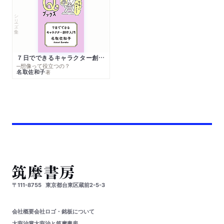
シリーズ・全集
７日でできるキャラクター創作入門
─想像って役立つの？
名取佐和子
著
〒111-8755
東京都台東区蔵前2-5-3
会社概要
会社ロゴ・銘板について
太宰治賞
太宰治と筑摩書房