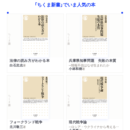
「ちくま新書」でいま人気の本
ちくま新書
ちくま新書
法律の読み方がわかる本
兵庫県知事問題 失敗の本質
白石忠志
─情報不信はなぜ生まれたか
著
小林和樹
著
ちくま新書
ちくま新書
フォークランド戦争
現代戦争論
北川敬三
─ロシア・ウクライナから考える世界の行方
著