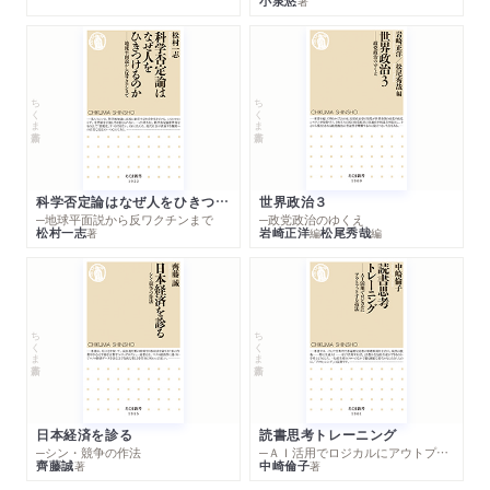
小泉悠
著
ちくま新書
ちくま新書
科学否定論はなぜ人をひきつけるのか
世界政治３
─地球平面説から反ワクチンまで
─政党政治のゆくえ
松村一志
岩崎正洋
松尾秀哉
著
編
編
ちくま新書
ちくま新書
日本経済を診る
読書思考トレーニング
─シン・競争の作法
─ＡＩ活用でロジカルにアウトプットする技法
齊藤誠
中崎倫子
著
著