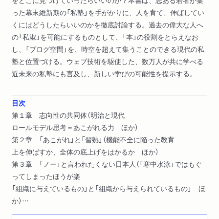
った幕末維新期の「私塾」を手がかりに、人を育て、伸ばしてい
くにはどうしたらいいのかを徹底討論する。過去の偉大な人へ
の「私淑」を可能にするものとして、「本」の役割をとらえなお
し、「ブログ空間」を、時空を超えて集うことのできる現代の私
塾と位置づける。ウェブ技術を駆使した、数万人が共に学べる
近未来の私塾にも言及し、新しい学びの可能性を提示する。
目次
第１章 志向性の共同体（明治と現代
ロールモデル思考＝あこがれる力 ほか）
第２章 「あこがれ」と「習熟」（機能不全に陥った教育
上を伸ばすか、全体の底上げをはかるか ほか）
第３章 「ノー」と言われたくない日本人（「寒中水泳」ではもぐ
ってしまったほうが楽
「組織に与えているもの」と「組織から与えられているもの」 ほ
か）
第４章 幸福の条件（生活が作品