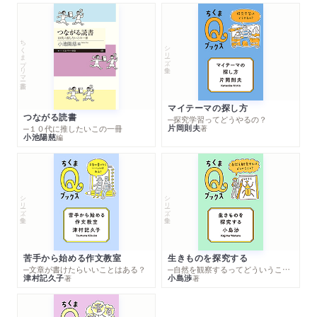
ちくまプリマー新書
シリーズ・全集
マイテーマの探し方
つながる読書
─探究学習ってどうやるの？
片岡則夫
著
─１０代に推したいこの一冊
小池陽慈
編
シリーズ・全集
シリーズ・全集
苦手から始める作文教室
生きものを探究する
─文章が書けたらいいことはある？
─自然を観察するってどういうこと？
津村記久子
小島渉
著
著