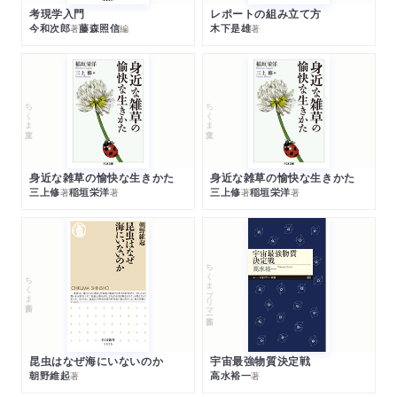
考現学入門
レポートの組み立て方
今和次郎
藤森照信
木下是雄
著
編
著
ちくま文庫
ちくま文庫
身近な雑草の愉快な生きかた
身近な雑草の愉快な生きかた
三上修
稲垣栄洋
三上修
稲垣栄洋
著
著
著
著
ちくまプリマー新書
ちくま新書
昆虫はなぜ海にいないのか
宇宙最強物質決定戦
朝野維起
高水裕一
著
著