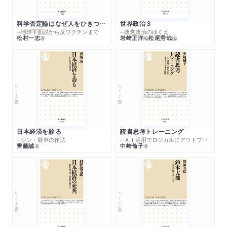
科学否定論はなぜ人をひきつけるのか
世界政治３
─地球平面説から反ワクチンまで
─政党政治のゆくえ
松村一志
岩崎正洋
松尾秀哉
著
編
編
ちくま新書
ちくま新書
日本経済を診る
読書思考トレーニング
─シン・競争の作法
─ＡＩ活用でロジカルにアウトプットする技法
齊藤誠
中崎倫子
著
著
ちくま新書
ちくま新書