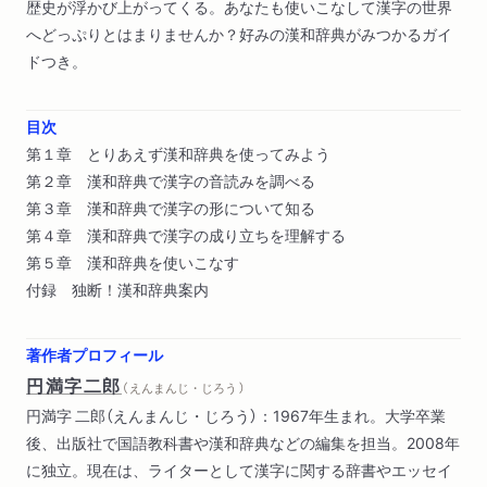
歴史が浮かび上がってくる。あなたも使いこなして漢字の世界
へどっぷりとはまりませんか？好みの漢和辞典がみつかるガイ
ドつき。
目次
第１章 とりあえず漢和辞典を使ってみよう
第２章 漢和辞典で漢字の音読みを調べる
第３章 漢和辞典で漢字の形について知る
第４章 漢和辞典で漢字の成り立ちを理解する
第５章 漢和辞典を使いこなす
付録 独断！漢和辞典案内
著作者プロフィール
円満字二郎
（ えんまんじ・じろう ）
円満字 二郎（えんまんじ・じろう）：1967年生まれ。大学卒業
後、出版社で国語教科書や漢和辞典などの編集を担当。2008年
に独立。現在は、ライターとして漢字に関する辞書やエッセイ