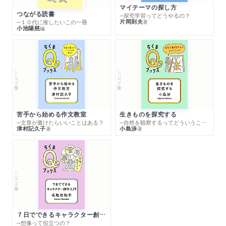
マイテーマの探し方
つながる読書
─探究学習ってどうやるの？
片岡則夫
著
─１０代に推したいこの一冊
小池陽慈
編
シリーズ・全集
シリーズ・全集
苦手から始める作文教室
生きものを探究する
─文章が書けたらいいことはある？
─自然を観察するってどういうこと？
津村記久子
小島渉
著
著
シリーズ・全集
７日でできるキャラクター創作入門
─想像って役立つの？