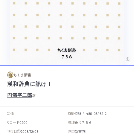
ちくま新書
漢和辞典に訊け！
円満字二郎
著
定価
ISBN
--
978-4-480-06462-2
Cコード
整理番号
0200
７５６
新書判
刊行日
判型
2008/12/08