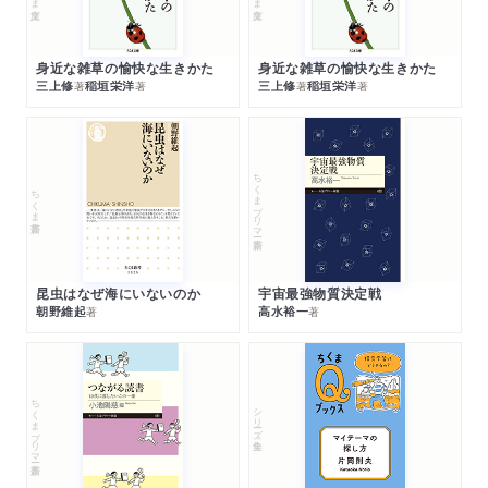
身近な雑草の愉快な生きかた
身近な雑草の愉快な生きかた
三上修
稲垣栄洋
三上修
稲垣栄洋
著
著
著
著
ちくまプリマー新書
ちくま新書
昆虫はなぜ海にいないのか
宇宙最強物質決定戦
朝野維起
高水裕一
著
著
ちくまプリマー新書
シリーズ・全集