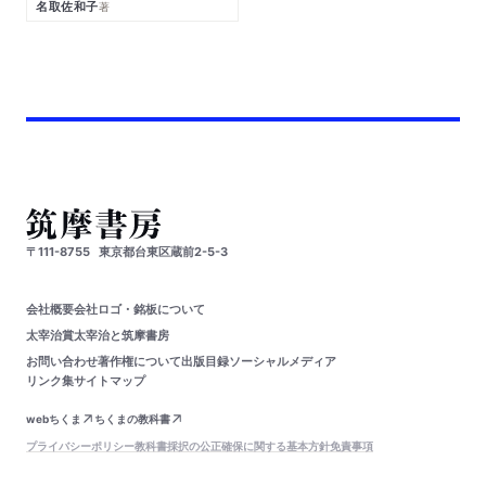
名取佐和子
著
〒111-8755
東京都台東区蔵前2-5-3
会社概要
会社ロゴ・銘板について
太宰治賞
太宰治と筑摩書房
お問い合わせ
著作権について
出版目録
ソーシャルメディア
リンク集
サイトマップ
webちくま
ちくまの教科書
プライバシーポリシー
教科書採択の公正確保に関する基本方針
免責事項