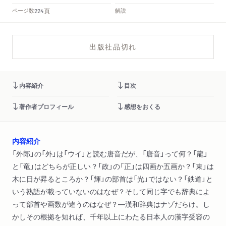
頁
ページ数
解説
224
出版社品切れ
内容紹介
目次
著作者プロフィール
感想をおくる
内容紹介
「外郎」の「外」は「ウイ」と読む唐音だが、「唐音」って何？「龍」
と「竜」はどちらが正しい？「政」の「正」は四画か五画か？「東」は
木に日が昇るところか？「輝」の部首は「光」ではない？「鉄道」と
いう熟語が載っていないのはなぜ？そして同じ字でも辞典によ
って部首や画数が違うのはなぜ？―漢和辞典はナゾだらけ。し
かしその根拠を知れば、千年以上にわたる日本人の漢字受容の