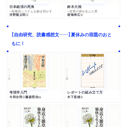
日本経済の死角
鈴木大拙
─収奪的システムを解き明かす
─世界の禅を生んだ男
河野龍太郎
碧海寿広
著
著
【自由研究、読書感想文……】夏休みの宿題のおと
もに！
ちくま文庫
ちくま学芸文庫
考現学入門
レポートの組み立て方
今和次郎
藤森照信
木下是雄
著
編
著
ちくま文庫
ちくま文庫