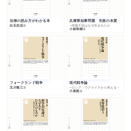
法律の読み方がわかる本
兵庫県知事問題 失敗の本質
白石忠志
─情報不信はなぜ生まれたか
著
小林和樹
著
ちくま新書
ちくま新書
フォークランド戦争
現代戦争論
北川敬三
─ロシア・ウクライナから考える世界の行方
著
小泉悠
著
ちくま新書
ちくま新書