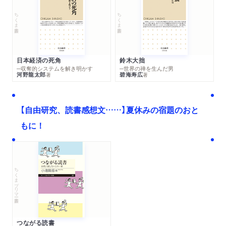
ちくま新書
ちくま新書
日本経済の死角
鈴木大拙
─収奪的システムを解き明かす
─世界の禅を生んだ男
河野龍太郎
碧海寿広
著
著
【自由研究、読書感想文……】夏休みの宿題のおと
もに！
ちくまプリマー新書
つながる読書