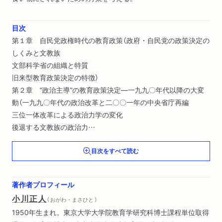
目次
第１章 自民党政権時代の教育政策（政府・自民党の政策決定の
しくみと文教族
文部科学省の組織と特質
旧来型教育政策決定の特徴）
第２章 “政治主導”の教育政策決定―一九九〇年代以降の大変
動（一九九〇年代の政治改革と二〇〇一年の中央省庁再編
三位一体改革による政治力学の変化
後退する文教族の政治力
教育振興基本計画の策定過程
目次をすべて読む
政治主導と文部科学省内の変化）
第３章 三位一体改革と義務教育「格差」の拡大（複雑な義務教
育の行財政システム
著作者プロフィール
三位一体改革と義務教育費国庫負担制度の縮減
小川正人
（ おがわ・まさひと ）
三位一体改革後の地方義務教育財政の実態
1950年生まれ。東京大学大学院教育学研究科博士課程単位取得
準要保護家庭への就学援助補助金廃止）