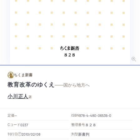
ちくま新書
教育改革のゆくえ
——国から地方へ
小川正人
著
定価
ISBN
--
978-4-480-06536-0
Cコード
整理番号
0237
８２８
新書判
刊行日
判型
2010/02/08