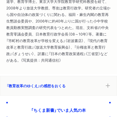
退学、教育学博士。東京大学大学院教育学研究科教授を経て、
第４章 揺れる教育委員会制度（教育委員会制度とは何か
2008年より放送大学教授。専攻は教育行政学。研究者の立場か
地方分権改革と教育をめぐる「大政治」の復権
ら国や自治体の政策づくりに関わる。福田・麻生内閣の教育再
教育委員会制度の功罪と廃止論）
生懇談会委員や、2006年に約40年ぶりに国が行った小中学校
第５章 新たな教育行政システムに向けて（義務教育財政制度の
教員勤務実態調査の研究代表をつとめた。現在、文科省の中央
改革課題
教育零議会委員、日本教育行政学会長（08～10年）等。著書に
教育委員会制度の改革課題
『市町村の教育改革が学校を変える』（岩波書店）、『現代の教育
教育特定交付金と教育委員会制度の再生）
改革と教育行政』（放送大学教育振興会）、『分権改革と教育行
終章 期待と不安が交錯する教育政策のゆくえ
政』（ぎょうせい）、訳書に『日本の教育政策過程』（三省堂）など
がある。（写真提供：共同通信社）
『教育改革のゆくえ』の感想をおくる
「ちくま新書」でいま人気の本