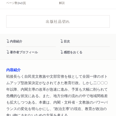
頁
ページ数
解説
240
出版社品切れ
内容紹介
目次
著作者プロフィール
感想をおくる
内容紹介
戦後長らく自民党文教族や文部官僚を核として全国一律のボト
ムアップ型政策決定がなされてきた教育行政。しかし二〇〇〇
年以降、内閣主導の改革が急速に進み、予算も大幅に削られて
危機的な状況にある。また、地方分権の流れの中で地域間格差
も拡大しつつある。本書は、内閣・文科省・文教族のパワーバ
ランスの変化を明らかにし、“政治主導”の現在、教育が政治の
食い物にされないための方策を考える。