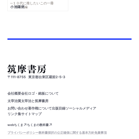
─１０代に推したいこの一冊
小池陽慈
編
〒111-8755
東京都台東区蔵前2-5-3
会社概要
会社ロゴ・銘板について
太宰治賞
太宰治と筑摩書房
お問い合わせ
著作権について
出版目録
ソーシャルメディア
リンク集
サイトマップ
webちくま
ちくまの教科書
プライバシーポリシー
教科書採択の公正確保に関する基本方針
免責事項