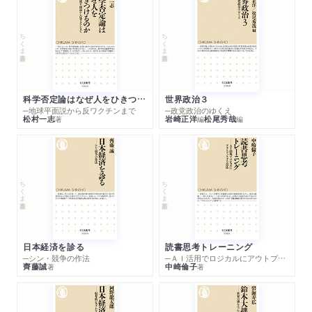
ちくま新書
ちくま新書
科学否定論はなぜ人をひきつけるのか
世界政治３
─地球平面説から反ワクチンまで
─政党政治のゆくえ
松村一志
岩崎正洋
松尾秀哉
著
編
編
ちくま新書
ちくま新書
日本経済を診る
読書思考トレーニング
─シン・競争の作法
─ＡＩ活用でロジカルにアウトプットする技法
齊藤誠
中崎倫子
著
著