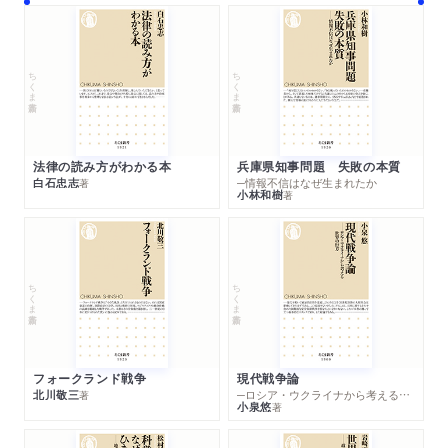
ちくま新書
ちくま新書
法律の読み方がわかる本
兵庫県知事問題 失敗の本質
白石忠志
─情報不信はなぜ生まれたか
著
小林和樹
著
ちくま新書
ちくま新書
フォークランド戦争
現代戦争論
北川敬三
─ロシア・ウクライナから考える世界の行方
著
小泉悠
著