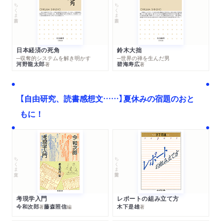
ちくま新書
ちくま新書
日本経済の死角
鈴木大拙
─収奪的システムを解き明かす
─世界の禅を生んだ男
河野龍太郎
碧海寿広
著
著
【自由研究、読書感想文……】夏休みの宿題のおと
もに！
ちくま文庫
ちくま学芸文庫
考現学入門
レポートの組み立て方
今和次郎
藤森照信
木下是雄
著
編
著