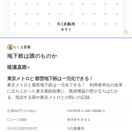
ちくま新書
地下鉄は誰のものか
猪瀬直樹
著
東京メトロと 都営地下鉄は一元化できる！
東京メトロと都営地下鉄は一元化できる！ 利用者本位の改革
に立ち上がった東京都副知事に、既得権益の壁が立ちはだか
る。抵抗する国や東京メトロとの戦いの記録。
円
定価
ISBN
814
（10％税込）
978-4-480-06596-4
Cコード
整理番号
0265
８９１
新書判
刊行日
判型
2011/02/07