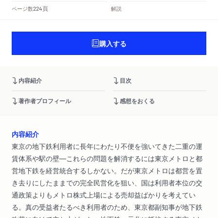
頁
ページ数
解説
224
購入する
内容紹介
目次
著作者プロフィール
感想をおくる
内容紹介
東京の地下鉄利用者に長年にわたり不便を強いてきた二重の運
賃体系や駅の壁―これらの問題を解消するには東京メトロと都
営地下鉄を経営統合するしかない。だが東京メトロは都営を置
き去りにしたままでの完全民営化を狙い、国は利用者本位の交
通政策よりもメトロ株式上場による売却益ばかりを考えてい
る。真の受益者たるべき利用者のため、東京都副知事が地下鉄