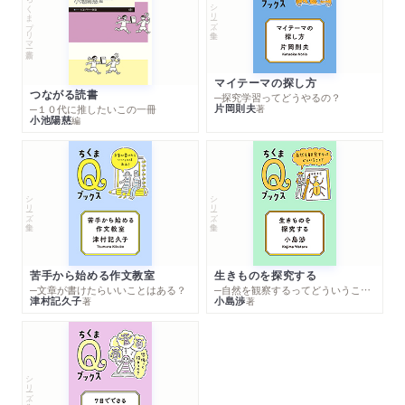
ちくまプリマー新書
シリーズ・全集
マイテーマの探し方
つながる読書
─探究学習ってどうやるの？
片岡則夫
著
─１０代に推したいこの一冊
小池陽慈
編
シリーズ・全集
シリーズ・全集
苦手から始める作文教室
生きものを探究する
─文章が書けたらいいことはある？
─自然を観察するってどういうこと？
津村記久子
小島渉
著
著
シリーズ・全集