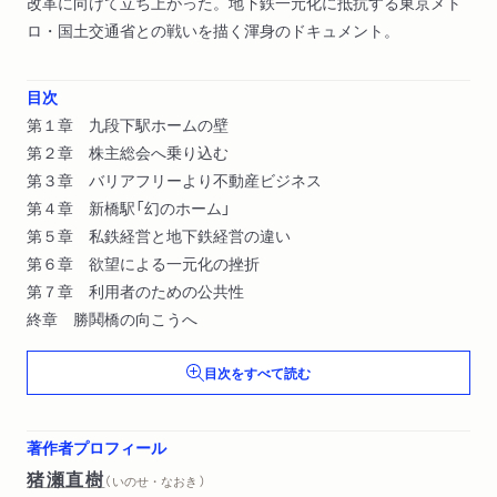
改革に向けて立ち上がった。地下鉄一元化に抵抗する東京メト
ロ・国土交通省との戦いを描く渾身のドキュメント。
目次
第１章 九段下駅ホームの壁
第２章 株主総会へ乗り込む
第３章 バリアフリーより不動産ビジネス
第４章 新橋駅「幻のホーム」
第５章 私鉄経営と地下鉄経営の違い
第６章 欲望による一元化の挫折
第７章 利用者のための公共性
終章 勝鬨橋の向こうへ
目次をすべて読む
著作者プロフィール
猪瀬直樹
（ いのせ・なおき ）