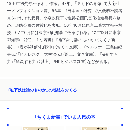
1946年長野県生まれ、作家。87年、『ミカドの肖像』で大宅壮
一ノンフィクション賞、96年、『日本国の研究』で文藝春秋読者
賞をそれぞれ受賞。小泉政権下で道路公団民営化推進委員を務
め、道路公団の民営化を実現。06年10月に東京工業大学特任教
授、07年6月には東京都副知事に任命される。12年12月に東京
都知事に就任。主な著書に『地下鉄は誰のものか』（ちくま新
書）、『霞が関「解体」戦争』（ちくま文庫）、『ペルソナ 三島由紀
夫伝』『ピカレスク 太宰治伝』（以上、文春文庫）、『決断する
力』『解決する力』（以上、PHPビジネス新書）などがある。
『地下鉄は誰のものか』の感想をおくる
「ちくま新書」でいま人気の本