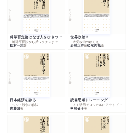
ちくま新書
ちくま新書
科学否定論はなぜ人をひきつけるのか
世界政治３
─地球平面説から反ワクチンまで
─政党政治のゆくえ
松村一志
岩崎正洋
松尾秀哉
著
編
編
ちくま新書
ちくま新書
日本経済を診る
読書思考トレーニング
─シン・競争の作法
─ＡＩ活用でロジカルにアウトプットする技法
齊藤誠
中崎倫子
著
著