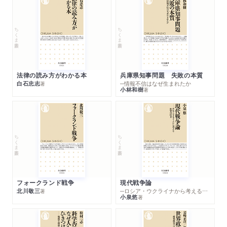
ちくま新書
ちくま新書
法律の読み方がわかる本
兵庫県知事問題 失敗の本質
白石忠志
─情報不信はなぜ生まれたか
著
小林和樹
著
ちくま新書
ちくま新書
フォークランド戦争
現代戦争論
北川敬三
─ロシア・ウクライナから考える世界の行方
著
小泉悠
著