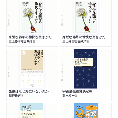
ちくま文庫
ちくま文庫
身近な雑草の愉快な生きかた
身近な雑草の愉快な生きかた
三上修
稲垣栄洋
三上修
稲垣栄洋
著
著
著
著
ちくまプリマー新書
ちくま新書
昆虫はなぜ海にいないのか
宇宙最強物質決定戦
朝野維起
高水裕一
著
著