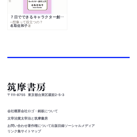
７日でできるキャラクター創作入門
─想像って役立つの？
名取佐和子
著
〒111-8755
東京都台東区蔵前2-5-3
会社概要
会社ロゴ・銘板について
太宰治賞
太宰治と筑摩書房
お問い合わせ
著作権について
出版目録
ソーシャルメディア
リンク集
サイトマップ