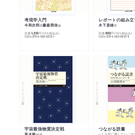
考現学入門
レポートの組み立
今和次郎
藤森照信
木下是雄
著
編
著
定価:
円
（10％税込み）
定価:
円
（10％税込み）
1,210
902
ISBN:
ISBN:
978-4-480-02115-1
978-4-480-08121-6
ちくまプリマー新書
ちくまプリマー新書
宇宙最強物質決定戦
つながる読書
高水裕一
─１０代に推したいこの
著