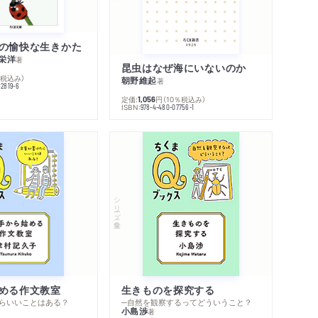
の愉快な生きかた
栄洋
著
昆虫はなぜ海にいないのか
％税込み）
朝野維起
著
42819-6
定価:
円
（10％税込み）
1,056
ISBN:
978-4-480-07756-1
シリーズ・全集
める作文教室
生きものを探究する
らいいことはある？
─自然を観察するってどういうこと？
小島渉
著