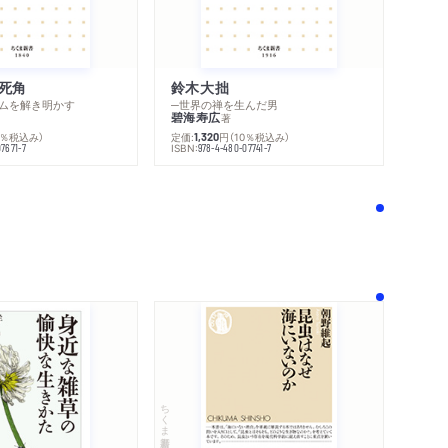
死角
鈴木大拙
ムを解き明かす
─世界の禅を生んだ男
碧海寿広
著
0％税込み）
定価:
円
（10％税込み）
1,320
ISBN:
7671-7
978-4-480-07741-7
！
ちくま新書