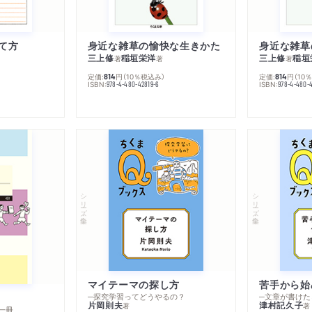
て方
身近な雑草の愉快な生きかた
身近な雑草
三上修
稲垣栄洋
三上修
稲垣
著
著
著
定価:
円
（10％税込み）
定価:
円
（10
814
814
ISBN:
ISBN:
978-4-480-42819-6
978-4-480-
シリーズ・全集
シリーズ・全集
マイテーマの探し方
苦手から始
─探究学習ってどうやるの？
─文章が書けた
片岡則夫
津村記久子
著
著
一冊