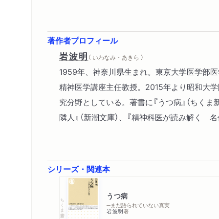
著作者プロフィール
岩波明
（ いわなみ・あきら ）
1959年、神奈川県生まれ。東京大学医学部
精神医学講座主任教授。2015年より昭和
究分野としている。著書に『うつ病』（ちくま新
隣人』（新潮文庫）、『精神科医が読み解く 名
シリーズ・関連本
うつ病
ちくま新書
─まだ語られていない真実
岩波明
著