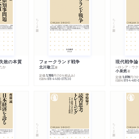
ちくま新書
ちくま新書
失敗の本質
フォークランド戦争
現代戦争論
たか
北川敬三
著
小泉悠
著
定価:
円
（10％税込み）
1,155
定価:
円
（1
1,078
ISBN:
978-4-480-07753-0
ISBN:
978-4-480-
ちくま新書
ちくま新書