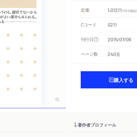
定価
1,012
円
（10％税込
Cコード
0211
刊行日
2015/07/06
ページ数
240
頁
購入する
著作者プロフィール