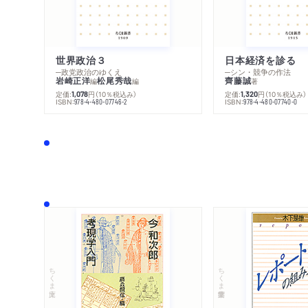
世界政治３
日本経済を診る
─政党政治のゆくえ
─シン・競争の作法
岩崎正洋
松尾秀哉
齊藤誠
編
編
著
定価:
円
（10％税込み）
定価:
円
（10％税込み）
1,078
1,320
ISBN:
ISBN:
978-4-480-07746-2
978-4-480-07740-0
ちくま文庫
ちくま学芸文庫