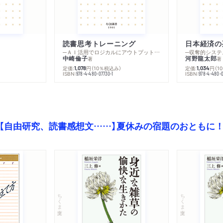
読書思考トレーニング
日本経済の
─ＡＩ活用でロジカルにアウトプットする技法
─収奪的システ
中崎倫子
河野龍太郎
著
著
定価:
円
（10％税込み）
定価:
円
（1
1,078
1,034
ISBN:
ISBN:
978-4-480-07730-1
978-4-480-0
【自由研究、読書感想文……】夏休みの宿題のおともに
ちくま文庫
ちくま文庫