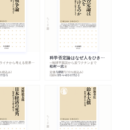
著作者プロフィール
シリーズ・関連本
感想をおくる
ちくま新書
科学否定論はなぜ人をひきつけるのか
─ロシア・ウクライナから考える世界の行方
─地球平面説から反ワクチンまで
松村一志
著
0％税込み）
定価:
円
（10％税込み）
1,012
ISBN:
07732-5
978-4-480-07752-3
ちくま新書