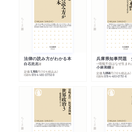
ちくま新書
ちくま新書
法律の読み方がわかる本
兵庫県知事問題 
白石忠志
─情報不信はなぜ生まれ
著
小林和樹
著
定価:
円
（10％税込み）
1,155
定価:
円
（10％税込み）
1,056
ISBN:
978-4-480-07750-9
ISBN:
978-4-480-07751-6
ちくま新書
ちくま新書