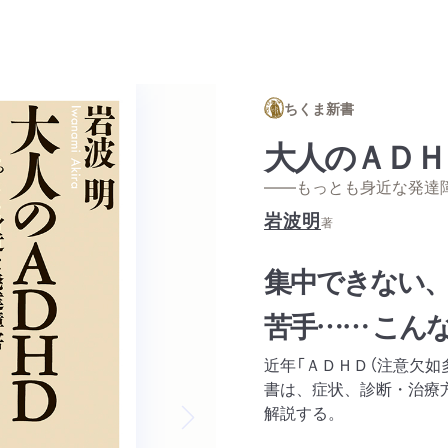
ちくま新書
大人のＡＤＨ
——もっとも身近な発達
岩波明
著
集中できない
苦手…… こん
近年「ＡＤＨＤ（注意欠如
書は、症状、診断・治療
解説する。
Next slide