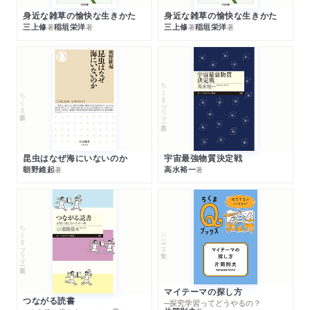
身近な雑草の愉快な生きかた
身近な雑草の愉快な生きかた
三上修
稲垣栄洋
三上修
稲垣栄洋
著
著
著
著
ちくまプリマー新書
ちくま新書
昆虫はなぜ海にいないのか
宇宙最強物質決定戦
朝野維起
高水裕一
著
著
ちくまプリマー新書
シリーズ・全集
マイテーマの探し方
つながる読書
─探究学習ってどうやるの？