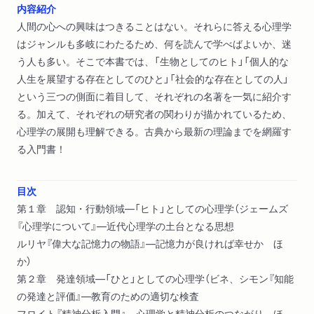
内容紹介
人間の心への興味はつきることはない。それらに答える心理学
はジャンルも多岐にわたるため、何を読んで学べばよいか、迷
う人も多い。そこで本書では、「生物としてのヒト」「個人的な
人生を展望する存在としてのひと」「社会的な存在としての人」
という三つの側面に着目して、それぞれの名著を一気に紹介す
る。加えて、それぞれの研究者の関わりが描かれているため、
心理学の展開も理解できる。古典から最新の理論までを網羅す
る入門書！
目次
第１章 認知・行動領域―「ヒト」としての心理学（ジェームズ
『心理学について』―近代心理学の土台となる思想
ルリヤ『偉大な記憶力の物語』―記憶力が良ければ幸せか ほ
か）
第２章 発達領域―「ひと」としての心理学（ビネ、シモン『知能
の発達と評価』―教育のための適切な検査
フロイト『精神分析入門』―心理学と精神分析のつながり ほ