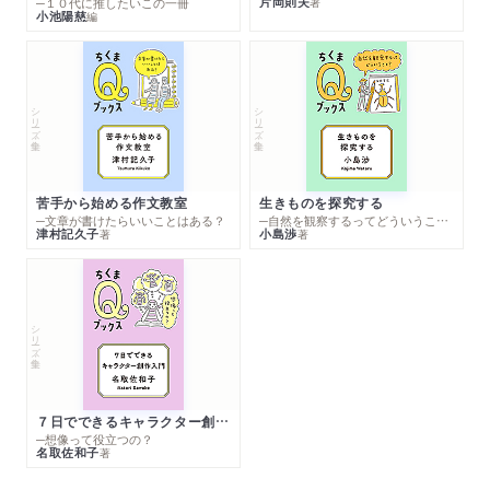
片岡則夫
著
─１０代に推したいこの一冊
小池陽慈
編
シリーズ・全集
シリーズ・全集
苦手から始める作文教室
生きものを探究する
─文章が書けたらいいことはある？
─自然を観察するってどういうこと？
津村記久子
小島渉
著
著
シリーズ・全集
７日でできるキャラクター創作入門
─想像って役立つの？
名取佐和子
著