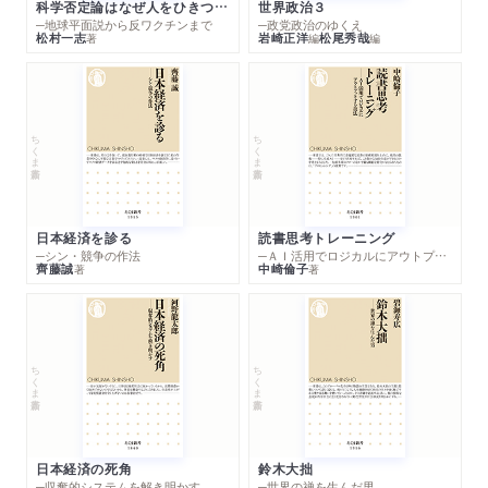
科学否定論はなぜ人をひきつけるのか
世界政治３
─地球平面説から反ワクチンまで
─政党政治のゆくえ
松村一志
岩崎正洋
松尾秀哉
著
編
編
ちくま新書
ちくま新書
日本経済を診る
読書思考トレーニング
─シン・競争の作法
─ＡＩ活用でロジカルにアウトプットする技法
齊藤誠
中崎倫子
著
著
ちくま新書
ちくま新書
日本経済の死角
鈴木大拙
─収奪的システムを解き明かす
─世界の禅を生んだ男