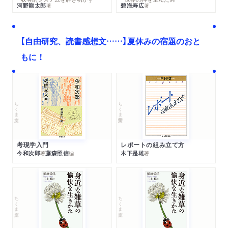
河野龍太郎
碧海寿広
著
著
【自由研究、読書感想文……】夏休みの宿題のおと
もに！
ちくま文庫
ちくま学芸文庫
考現学入門
レポートの組み立て方
今和次郎
藤森照信
木下是雄
著
編
著
ちくま文庫
ちくま文庫