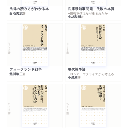
法律の読み方がわかる本
兵庫県知事問題 失敗の本質
白石忠志
─情報不信はなぜ生まれたか
著
小林和樹
著
ちくま新書
ちくま新書
フォークランド戦争
現代戦争論
北川敬三
─ロシア・ウクライナから考える世界の行方
著
小泉悠
著
ちくま新書
ちくま新書