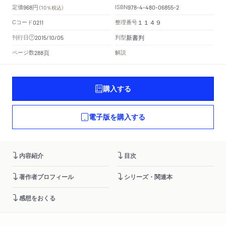
円
定価
ISBN
968
（10％税込）
978-4-480-06855-2
Cコード
整理番号
0211
１１４９
新書判
刊行日
判型
2015/10/05
頁
ページ数
解説
288
購入する
電子版を購入する
内容紹介
目次
著作者プロフィール
シリーズ・関連本
感想をおくる