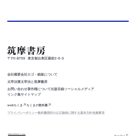
〒111-8755
東京都台東区蔵前2-5-3
会社概要
会社ロゴ・銘板について
太宰治賞
太宰治と筑摩書房
お問い合わせ
著作権について
出版目録
ソーシャルメディア
リンク集
サイトマップ
webちくま
ちくまの教科書
プライバシーポリシー
教科書採択の公正確保に関する基本方針
免責事項
PageTop