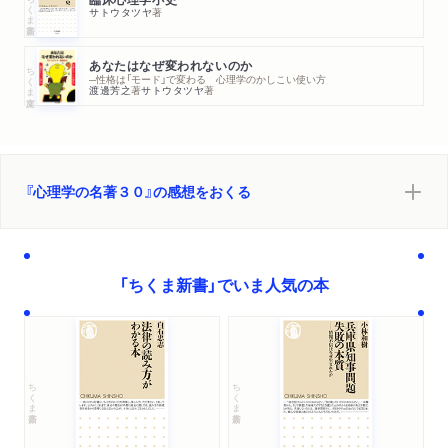
ちくま新書
サトウタツヤ
著
あなたはなぜ変われないのか
ちくま文庫
─性格は「モード」で変わる 心理学のかしこい使い方
渡邊芳之
著
サトウタツヤ
著
『心理学の名著３０』の感想をおくる
「ちくま新書」でいま人気の本
ちくま新書
ちくま新書