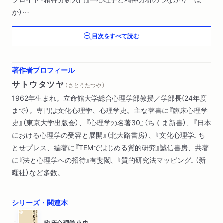
か）
第３章 社会領域―「人」としての心理学（フロム『自由からの逃
目次をすべて読む
走』―人間の本質とは何か
フランクル『夜と霧』―人生の意味を問いなおす ほか）
第４章 心理学の展開（ロフタス『目撃者の証言』―記憶はどこ
著作者プロフィール
まで信用できるか
サトウタツヤ
（ さとうたつや ）
ヴァルシナー『新しい文化心理学の構築』―普遍と個別を架橋す
1962年生まれ。立命館大学総合心理学部教授／学部長(24年度
る概念としての文化 ほか）
まで）。専門は文化心理学、心理学史。主な著書に『臨床心理学
史』（東京大学出版会）、『心理学の名著30』（ちくま新書）、『日本
における心理学の受容と展開』（北大路書房）、『文化心理学』ち
とせプレス、編著に『TEMではじめる質的研究』誠信書房、共著
に『法と心理学への招待』有斐閣、『質的研究法マッピング』（新
曜社）など多数。
シリーズ・関連本
臨床心理学小史