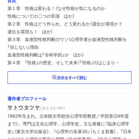
目次
第１章 性格は変わる！（なぜ性格が気になるのか
性格についての二つの常識 ほか）
第２章 性格はどう作られ、どう変わるか（遺伝か環境か？
遺伝も環境も！ ほか）
第３章 血液型性格判断のウソ（心理学者が血液型性格判断を
「信じない」理由
血液型性格判断は「非科学的」か ほか）
第４章 「性格」の歴史、そして未来（「性格」のはじまり
「人間」とは誰のことか ほか）
目次をすべて読む
第５章 性格は「モード」で変わる！（変わるということ
人生の多様性をすくいとるモデル ほか）
著作者プロフィール
サトウタツヤ
（ さとうたつや ）
1962年生まれ。立命館大学総合心理学部教授／学部長(24年度
まで）。専門は文化心理学、心理学史。主な著書に『臨床心理学
史』（東京大学出版会）、『心理学の名著30』（ちくま新書）、『日本