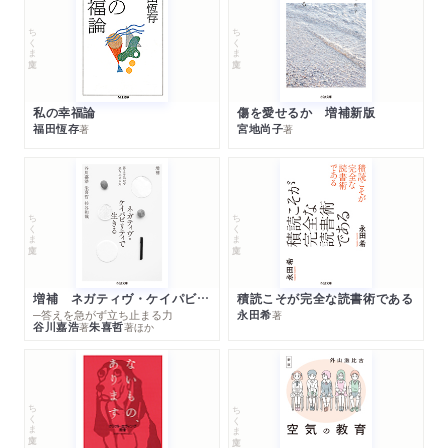
ちくま文庫
ちくま文庫
私の幸福論
傷を愛せるか 増補新版
福田恆存
宮地尚子
著
著
ちくま文庫
ちくま文庫
増補 ネガティヴ・ケイパビリティで生きる
積読こそが完全な読書術である
─答えを急がず立ち止まる力
永田希
著
谷川嘉浩
朱喜哲
著
著
ほか
ちくま文庫
ちくま文庫