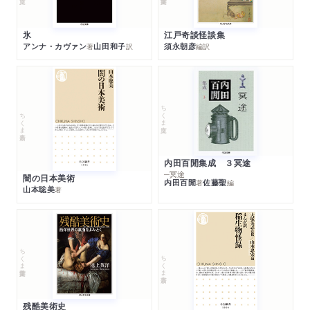
江戸奇談怪談集
氷
須永朝彦
アンナ・カヴァン
山田和子
編訳
著
訳
ちくま文庫
ちくま新書
内田百閒集成 ３冥途
─冥途
闇の日本美術
内田百閒
佐藤聖
著
編
山本聡美
著
ちくま学芸文庫
ちくま新書
残酷美術史