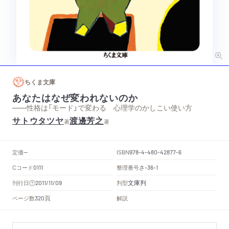
ちくま文庫
あなたはなぜ変われないのか
——性格は「モード」で変わる 心理学のかしこい使い方
サトウタツヤ
渡邊芳之
著
著
定価
ISBN
--
978-4-480-42877-6
Cコード
整理番号
さ
0111
-36-1
文庫判
刊行日
判型
2011/11/09
頁
ページ数
解説
320