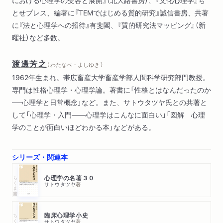
における心理学の受容と展開』（北大路書房）、『文化心理学』ち
とせプレス、編著に『TEMではじめる質的研究』誠信書房、共著
に『法と心理学への招待』有斐閣、『質的研究法マッピング』（新
曜社）など多数。
渡邊芳之
（ わたなべ・よしゆき ）
1962年生まれ。帯広畜産大学畜産学部人間科学研究部門教授。
専門は性格心理学・心理学論。著書に「性格とはなんだったのか
──心理学と日常概念」など。また、サトウタツヤ氏との共著と
して「心理学・入門――心理学はこんなに面白い」「図解 心理
学のことが面白いほどわかる本」などがある。
シリーズ・関連本
ちくま新書
心理学の名著３０
サトウタツヤ
著
ちくま新書
臨床心理学小史
サトウタツヤ
著