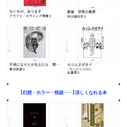
ないもの、あります
新版 空気の教育
クラフト・エヴィング商會
著
外山滋比古
著
ちくま文庫
ちくま文庫
不幸になりたがる人たち 増補新版
カジムヌガタイ
春日武彦
─風が語る沖縄戦
著
比嘉慂
著
【幻想・ホラー・怪談……】涼しくなれる本
ちくま学芸文庫
ちくま文庫