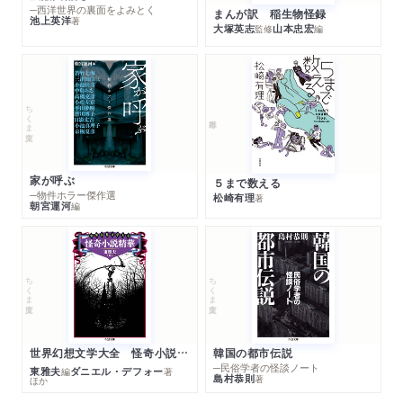
─西洋世界の裏面をよみとく
まんが訳 稲生物怪録
池上英洋
著
大塚英志
山本忠宏
監修
編
ちくま文庫
家が呼ぶ
５まで数える
─物件ホラー傑作選
松崎有理
著
朝宮運河
編
ちくま文庫
ちくま文庫
世界幻想文学大全 怪奇小説精華
韓国の都市伝説
─民俗学者の怪談ノート
東雅夫
ダニエル・デフォー
編
著
島村恭則
著
ほか