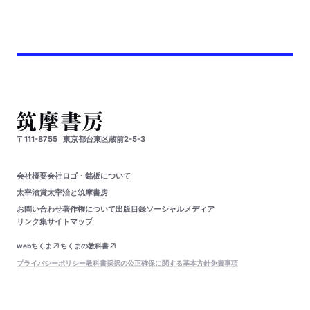
〒111-8755
東京都台東区蔵前2-5-3
会社概要
会社ロゴ・銘板について
太宰治賞
太宰治と筑摩書房
お問い合わせ
著作権について
出版目録
ソーシャルメディア
リンク集
サイトマップ
webちくま
ちくまの教科書
プライバシーポリシー
教科書採択の公正確保に関する基本方針
免責事項