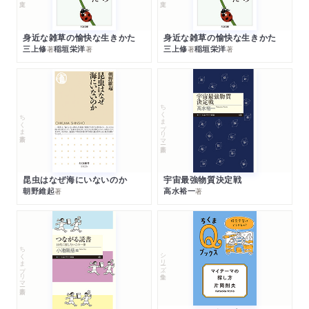
身近な雑草の愉快な生きかた
身近な雑草の愉快な生きかた
三上修
稲垣栄洋
三上修
稲垣栄洋
著
著
著
著
ちくまプリマー新書
ちくま新書
昆虫はなぜ海にいないのか
宇宙最強物質決定戦
朝野維起
高水裕一
著
著
ちくまプリマー新書
シリーズ・全集