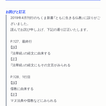
み米一升運動 曽田俊弘
第８章 ＮＰＯとの協働から、終活へ―應典院の二〇年と現
お詫びと訂正
在、これから 秋田光彦
2019年4月刊行のちくま新書『ともに生きる仏教』に誤りがご
現代仏教を知るためのブックガイド 大谷栄一
ざいました。
謹んでお詫び申し上げ、下記の通り訂正いたします。
P.127、最終行
【誤】
『法華経』の経文に由来する
【正】
『法華経』の経文にもその文言がみられる
P.128、1行目
【誤】
儒教に由来する
【正】
マヌ法典や儒教などにみられる