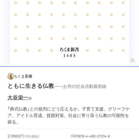
ちくま新書
ともに生きる仏教
——お寺の社会活動最前線
大谷栄一
編
「葬式仏教」との批判にどう応えるか。子育て支援、グリーフケ
ア、アイドル育成、貧困対策。社会に寄り添う仏教の可能性を
探る。
円
定価
ISBN
902
（10％税込）
978-4-480-07214-6