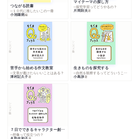
マイテーマの探し方
つながる読書
─探究学習ってどうやるの？
片岡則夫
著
─１０代に推したいこの一冊
小池陽慈
編
シリーズ・全集
シリーズ・全集
苦手から始める作文教室
生きものを探究する
─文章が書けたらいいことはある？
─自然を観察するってどういうこと？
津村記久子
小島渉
著
著
シリーズ・全集
７日でできるキャラクター創作入門
─想像って役立つの？
名取佐和子
著