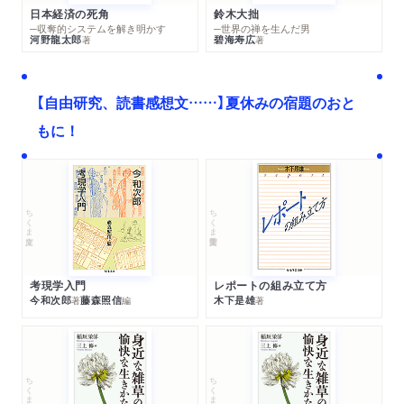
日本経済の死角
鈴木大拙
─収奪的システムを解き明かす
─世界の禅を生んだ男
河野龍太郎
碧海寿広
著
著
【自由研究、読書感想文……】夏休みの宿題のおと
もに！
ちくま文庫
ちくま学芸文庫
考現学入門
レポートの組み立て方
今和次郎
藤森照信
木下是雄
著
編
著
ちくま文庫
ちくま文庫