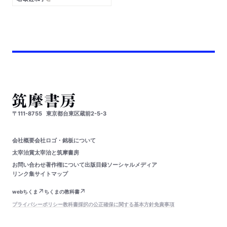
〒111-8755
東京都台東区蔵前2-5-3
会社概要
会社ロゴ・銘板について
太宰治賞
太宰治と筑摩書房
お問い合わせ
著作権について
出版目録
ソーシャルメディア
リンク集
サイトマップ
webちくま
ちくまの教科書
プライバシーポリシー
教科書採択の公正確保に関する基本方針
免責事項