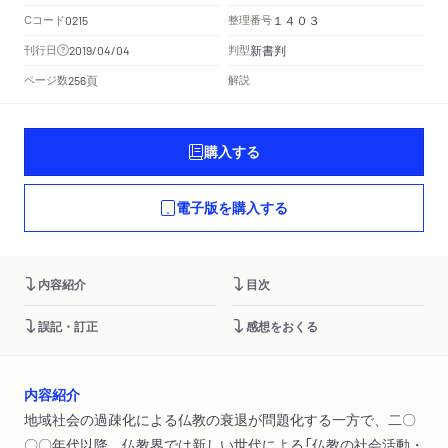
Cコード
整理番号
0215
１４０３
新書判
刊行日
判型
2019/04/04
頁
ページ数
解説
256
購入する
電子版を購入する
内容紹介
目次
誤記・訂正
感想をおくる
内容紹介
地域社会の過疎化による仏教の衰退が問題化する一方で、二〇
〇〇年代以降、仏教界では新しい世代による「仏教の社会活動・