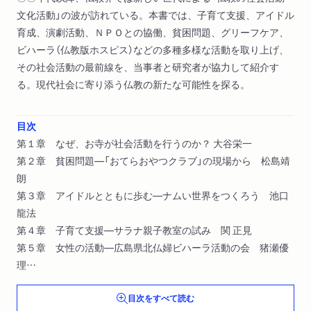
文化活動」の波が訪れている。本書では、子育て支援、アイドル
育成、演劇活動、ＮＰＯとの協働、貧困問題、グリーフケア、
ビハーラ（仏教版ホスピス）などの多種多様な活動を取り上げ、
その社会活動の最前線を、当事者と研究者が協力して紹介す
る。現代社会に寄り添う仏教の新たな可能性を探る。
目次
第１章 なぜ、お寺が社会活動を行うのか？ 大谷栄一
第２章 貧困問題―「おてらおやつクラブ」の現場から 松島靖
朗
第３章 アイドルとともに歩む―ナムい世界をつくろう 池口
龍法
第４章 子育て支援―サラナ親子教室の試み 関 正見
第５章 女性の活動―広島県北仏婦ビハーラ活動の会 猪瀬優
理
第６章 グリーフケア―亡き人とともに生きる 大河内大博
目次をすべて読む
第７章 食料支援と被災地支援―滋賀教区浄土宗青年会のおう