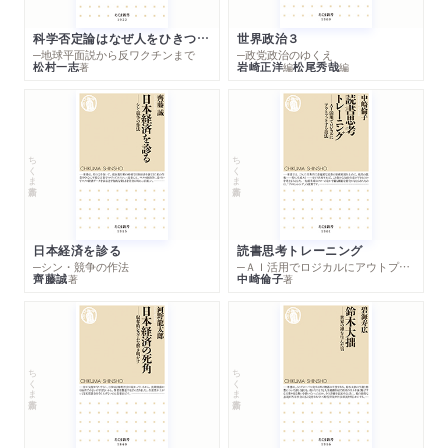
科学否定論はなぜ人をひきつけるのか
世界政治３
─地球平面説から反ワクチンまで
─政党政治のゆくえ
松村一志
岩崎正洋
松尾秀哉
著
編
編
ちくま新書
ちくま新書
日本経済を診る
読書思考トレーニング
─シン・競争の作法
─ＡＩ活用でロジカルにアウトプットする技法
齊藤誠
中崎倫子
著
著
ちくま新書
ちくま新書