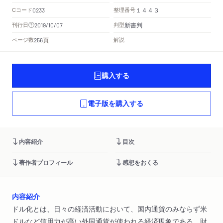
Cコード
整理番号
0233
１４４３
新書判
刊行日
判型
2019/10/07
頁
ページ数
解説
256
購入する
電子版を購入する
内容紹介
目次
著作者プロフィール
感想をおくる
内容紹介
ドル化とは、日々の経済活動において、国内通貨のみならず米
ドルなど信用力が高い外国通貨が使われる経済現象である。財