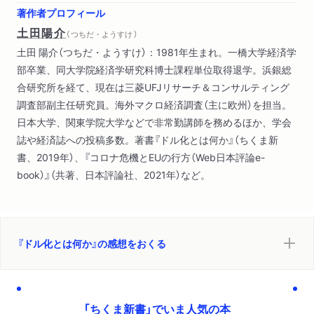
著作者プロフィール
土田陽介
（ つちだ・ようすけ ）
土田 陽介（つちだ・ようすけ）：1981年生まれ。一橋大学経済学
部卒業、同大学院経済学研究科博士課程単位取得退学。浜銀総
合研究所を経て、現在は三菱UFJリサーチ＆コンサルティング
調査部副主任研究員。海外マクロ経済調査（主に欧州）を担当。
日本大学、関東学院大学などで非常勤講師を務めるほか、学会
誌や経済誌への投稿多数。著書『ドル化とは何か』（ちくま新
書、2019年）、『コロナ危機とEUの行方（Web日本評論e-
book）』（共著、日本評論社、2021年）など。
『ドル化とは何か』の感想をおくる
「ちくま新書」でいま人気の本