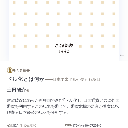
ちくま新書
ドル化とは何か
——日本で米ドルが使われる日
土田陽介
著
財政破綻に陥った新興国で進む「ドル化」。自国通貨と共に外国
通貨を利用するこの現象を通じて、通貨危機の足音が着実に忍
び寄る日本経済の現状を分析する。
円
定価
ISBN
924
（10％税込）
978-4-480-07262-7