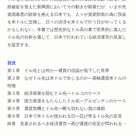
政破綻を迎えた新興国においてその動きが顕著だが、いまや先
進国最悪の財政を抱える日本でも、人々が資産防衛の為に預金
を米ドルに交換し、日々の決済を米ドルで行う日がやってくる
かもしれない。本書では歴史的なドル高の裏で世界的に進んだ
ドル化の分析を通じて、日本で行われている経済運営の見直し
を提言する。
目次
第１章 ドル化とは何か―通貨の信認が低下した世界
第２章 なぜドル化は米ドルで生じるのか―基軸通貨米ドルの
特徴
第３章 経済発展を阻むドル化―トルコのケース
第４章 国力衰退をもたらしたドル化―アルゼンチンのケース
第５章 通貨危機とドル化―断ち切れない負の連鎖
第６章 日本で米ドルが使われる日―忍び寄るドル化の足音
終章 見直されるべき経済運営―再び通貨の安定が問われる時
代へ