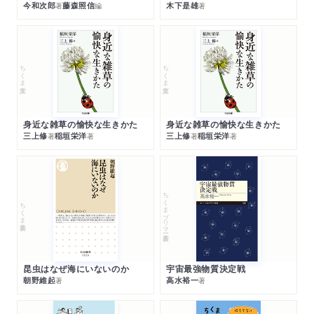
今和次郎
藤森照信
木下是雄
著
編
著
ちくま文庫
ちくま文庫
身近な雑草の愉快な生きかた
身近な雑草の愉快な生きかた
三上修
稲垣栄洋
三上修
稲垣栄洋
著
著
著
著
ちくまプリマー新書
ちくま新書
昆虫はなぜ海にいないのか
宇宙最強物質決定戦
朝野維起
高水裕一
著
著