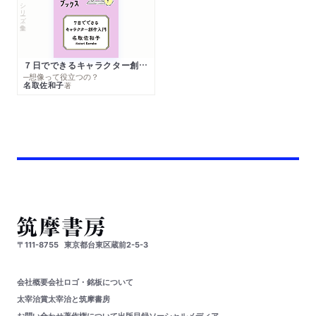
シリーズ・全集
７日でできるキャラクター創作入門
─想像って役立つの？
名取佐和子
著
〒111-8755
東京都台東区蔵前2-5-3
会社概要
会社ロゴ・銘板について
太宰治賞
太宰治と筑摩書房
お問い合わせ
著作権について
出版目録
ソーシャルメディア