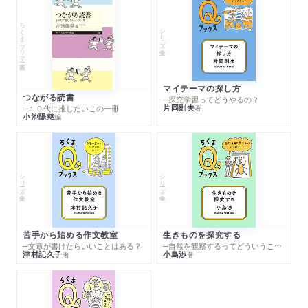
ちくまプリマー新書
シリーズ・全集
マイテーマの探し方
つながる読書
─探究学習ってどうやるの？
片岡則夫
著
─１０代に推したいこの一冊
小池陽慈
編
シリーズ・全集
シリーズ・全集
苦手から始める作文教室
生きものを探究する
─文章が書けたらいいことはある？
─自然を観察するってどういうこと？
津村記久子
小島渉
著
著