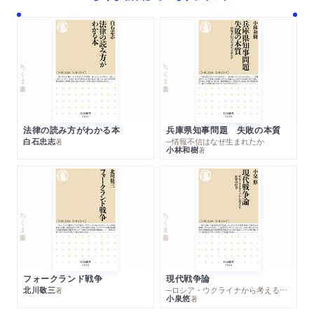
ちくま新書
ちくま新書
法律の読み方がわかる本
兵庫県知事問題 失敗の本質
白石忠志
─情報不信はなぜ生まれたか
著
小林和樹
著
ちくま新書
ちくま新書
フォークランド戦争
現代戦争論
北川敬三
─ロシア・ウクライナから考える世界の行方
著
小泉悠
著