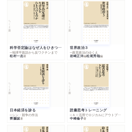
ちくま新書
ちくま新書
科学否定論はなぜ人をひきつけるのか
世界政治３
─地球平面説から反ワクチンまで
─政党政治のゆくえ
松村一志
岩崎正洋
松尾秀哉
著
編
編
ちくま新書
ちくま新書
日本経済を診る
読書思考トレーニング
─シン・競争の作法
─ＡＩ活用でロジカルにアウトプットする技法
齊藤誠
中崎倫子
著
著