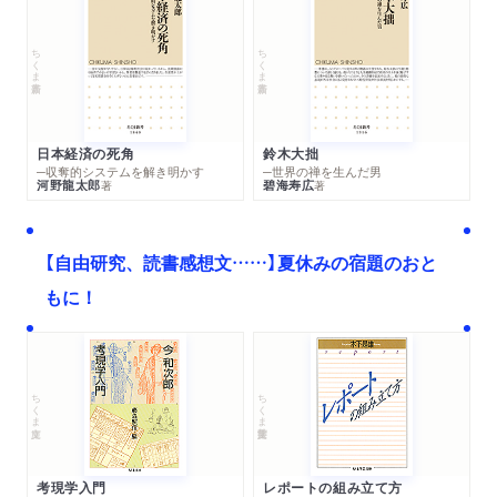
ちくま新書
ちくま新書
日本経済の死角
鈴木大拙
─収奪的システムを解き明かす
─世界の禅を生んだ男
河野龍太郎
碧海寿広
著
著
【自由研究、読書感想文……】夏休みの宿題のおと
もに！
ちくま文庫
ちくま学芸文庫
考現学入門
レポートの組み立て方