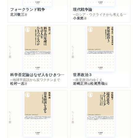
フォークランド戦争
現代戦争論
北川敬三
─ロシア・ウクライナから考える世界の行方
著
小泉悠
著
ちくま新書
ちくま新書
科学否定論はなぜ人をひきつけるのか
世界政治３
─地球平面説から反ワクチンまで
─政党政治のゆくえ
松村一志
岩崎正洋
松尾秀哉
著
編
編
ちくま新書
ちくま新書