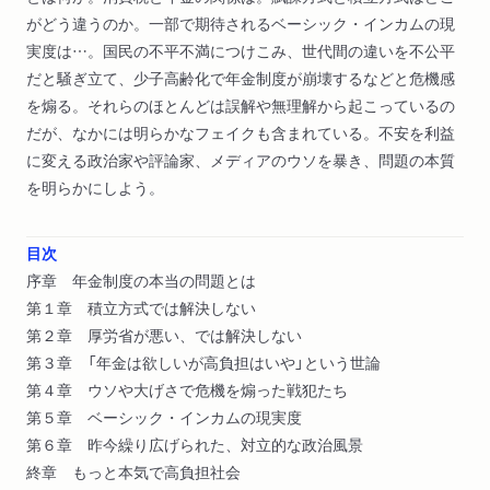
がどう違うのか。一部で期待されるベーシック・インカムの現
実度は…。国民の不平不満につけこみ、世代間の違いを不公平
だと騒ぎ立て、少子高齢化で年金制度が崩壊するなどと危機感
を煽る。それらのほとんどは誤解や無理解から起こっているの
だが、なかには明らかなフェイクも含まれている。不安を利益
に変える政治家や評論家、メディアのウソを暴き、問題の本質
を明らかにしよう。
目次
序章 年金制度の本当の問題とは
第１章 積立方式では解決しない
第２章 厚労省が悪い、では解決しない
第３章 「年金は欲しいが高負担はいや」という世論
第４章 ウソや大げさで危機を煽った戦犯たち
第５章 ベーシック・インカムの現実度
第６章 昨今繰り広げられた、対立的な政治風景
終章 もっと本気で高負担社会