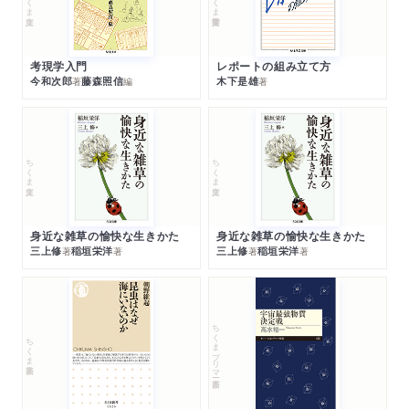
考現学入門
レポートの組み立て方
今和次郎
藤森照信
木下是雄
著
編
著
ちくま文庫
ちくま文庫
身近な雑草の愉快な生きかた
身近な雑草の愉快な生きかた
三上修
稲垣栄洋
三上修
稲垣栄洋
著
著
著
著
ちくまプリマー新書
ちくま新書