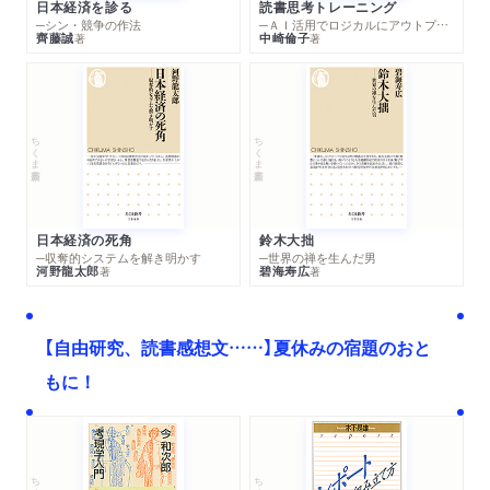
日本経済を診る
読書思考トレーニング
─シン・競争の作法
─ＡＩ活用でロジカルにアウトプットする技法
齊藤誠
中崎倫子
著
著
ちくま新書
ちくま新書
日本経済の死角
鈴木大拙
─収奪的システムを解き明かす
─世界の禅を生んだ男
河野龍太郎
碧海寿広
著
著
【自由研究、読書感想文……】夏休みの宿題のおと
もに！
ちくま文庫
ちくま学芸文庫