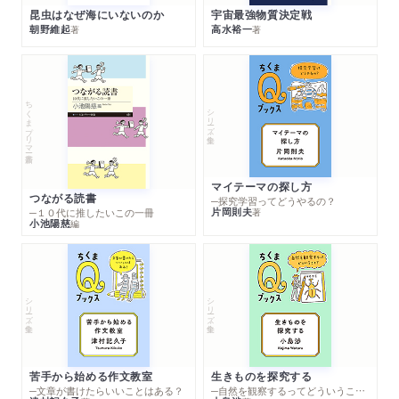
昆虫はなぜ海にいないのか
宇宙最強物質決定戦
朝野維起
高水裕一
著
著
ちくまプリマー新書
シリーズ・全集
マイテーマの探し方
つながる読書
─探究学習ってどうやるの？
片岡則夫
著
─１０代に推したいこの一冊
小池陽慈
編
シリーズ・全集
シリーズ・全集
苦手から始める作文教室
生きものを探究する
─文章が書けたらいいことはある？
─自然を観察するってどういうこと？