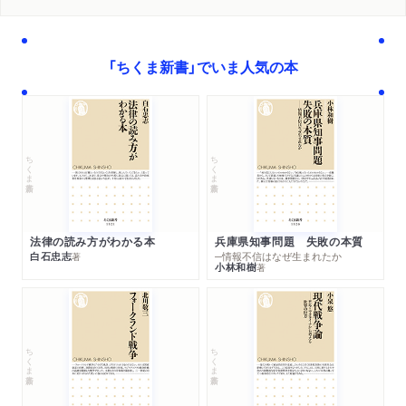
「ちくま新書」でいま人気の本
ちくま新書
ちくま新書
法律の読み方がわかる本
兵庫県知事問題 失敗の本質
白石忠志
─情報不信はなぜ生まれたか
著
小林和樹
著
ちくま新書
ちくま新書