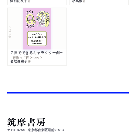
津村記久子
小島渉
著
著
シリーズ・全集
７日でできるキャラクター創作入門
─想像って役立つの？
名取佐和子
著
〒111-8755
東京都台東区蔵前2-5-3