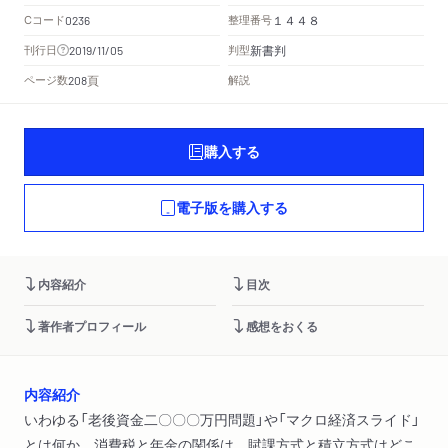
Cコード
整理番号
0236
１４４８
新書判
刊行日
判型
2019/11/05
頁
ページ数
解説
208
購入する
電子版を購入する
内容紹介
目次
著作者プロフィール
感想をおくる
内容紹介
いわゆる「老後資金二〇〇〇万円問題」や「マクロ経済スライド」
とは何か。消費税と年金の関係は。賦課方式と積立方式はどこ