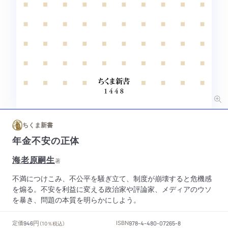
ちくま新書
年金不安の正体
海老原嗣生
著
不満につけこみ、不公平を騒ぎ立て、制度が崩壊すると危機感
を煽る。不安を利益に変える政治家や評論家、メディアのウソ
を暴き、問題の本質を明らかにしよう。
円
定価
ISBN
946
（10％税込）
978-4-480-07265-8