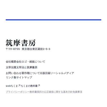
〒111-8755
東京都台東区蔵前2-5-3
会社概要
会社ロゴ・銘板について
太宰治賞
太宰治と筑摩書房
お問い合わせ
著作権について
出版目録
ソーシャルメディア
リンク集
サイトマップ
webちくま
ちくまの教科書
プライバシーポリシー
教科書採択の公正確保に関する基本方針
免責事項