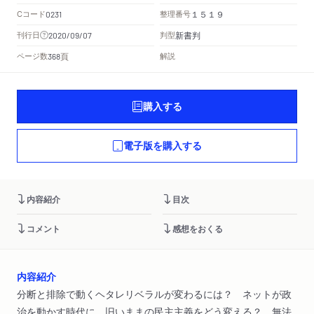
Cコード
整理番号
0231
１５１９
新書判
刊行日
判型
2020/09/07
頁
ページ数
解説
368
購入する
電子版を購入する
内容紹介
目次
コメント
感想をおくる
内容紹介
分断と排除で動くヘタレリベラルが変わるには？ ネットが政
治を動かす時代に、旧いままの民主主義をどう変える？ 無法