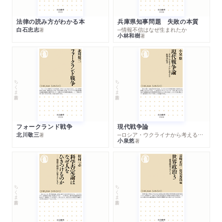
法律の読み方がわかる本
兵庫県知事問題 失敗の本質
白石忠志
─情報不信はなぜ生まれたか
著
小林和樹
著
ちくま新書
ちくま新書
フォークランド戦争
現代戦争論
北川敬三
─ロシア・ウクライナから考える世界の行方
著
小泉悠
著
ちくま新書
ちくま新書