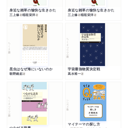
身近な雑草の愉快な生きかた
身近な雑草の愉快な生きかた
三上修
稲垣栄洋
三上修
稲垣栄洋
著
著
著
著
ちくまプリマー新書
ちくま新書
昆虫はなぜ海にいないのか
宇宙最強物質決定戦
朝野維起
高水裕一
著
著
ちくまプリマー新書
シリーズ・全集
マイテーマの探し方
つながる読書