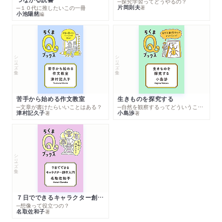
─探究学習ってどうやるの？
片岡則夫
著
─１０代に推したいこの一冊
小池陽慈
編
シリーズ・全集
シリーズ・全集
苦手から始める作文教室
生きものを探究する
─文章が書けたらいいことはある？
─自然を観察するってどういうこと？
津村記久子
小島渉
著
著
シリーズ・全集
７日でできるキャラクター創作入門
─想像って役立つの？
名取佐和子
著