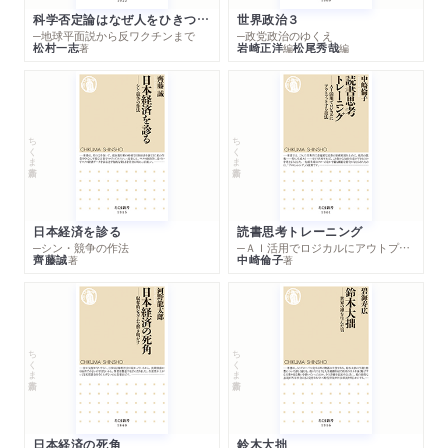
科学否定論はなぜ人をひきつけるのか
世界政治３
─地球平面説から反ワクチンまで
─政党政治のゆくえ
松村一志
岩崎正洋
松尾秀哉
著
編
編
ちくま新書
ちくま新書
日本経済を診る
読書思考トレーニング
─シン・競争の作法
─ＡＩ活用でロジカルにアウトプットする技法
齊藤誠
中崎倫子
著
著
ちくま新書
ちくま新書
日本経済の死角
鈴木大拙