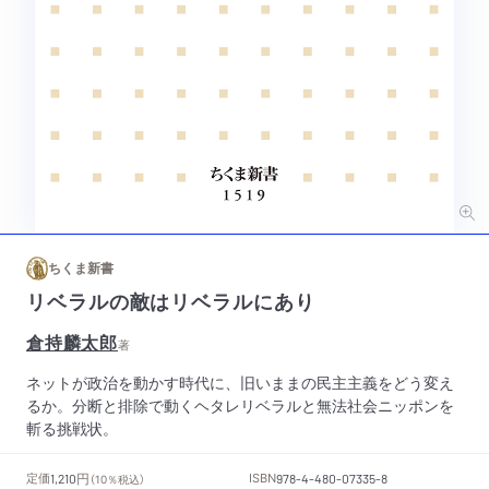
ちくま新書
リベラルの敵はリベラルにあり
倉持麟太郎
著
ネットが政治を動かす時代に、旧いままの民主主義をどう変え
るか。分断と排除で動くヘタレリベラルと無法社会ニッポンを
斬る挑戦状。
円
定価
ISBN
1,210
（10％税込）
978-4-480-07335-8