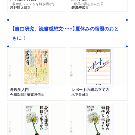
─収奪的システムを解き明かす
─世界の禅を生んだ男
河野龍太郎
碧海寿広
著
著
【自由研究、読書感想文……】夏休みの宿題のおと
もに！
ちくま文庫
ちくま学芸文庫
考現学入門
レポートの組み立て方
今和次郎
藤森照信
木下是雄
著
編
著
ちくま文庫
ちくま文庫