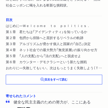
社会ニッポンに喝を入れる斬新な挑戦状。
目次
はじめに―Ｗｅｌｃｏｍｅ ｔｏ ｐｏｌｉｔｉｃｓ．
第１章 君たちは「アイデンティティ」を知っているか
第２章 包摂から排除へと屈折するリベラルの軌跡
第３章 アルゴリズムが脅かす個人と国家の「自己」決定
第４章 ネット社会での最大勢力「無党派層」の振り向かせ方
第５章 「人の支配」から「法の支配」へと脱皮せよ
第６章 カウンター・デモクラシーという新たな挑戦
おわりに―失敗してもいい。次はもっとうまく失敗しよう（Ｔｒ
ｙ ａｇａｉｎ．Ｆａｉｌ ｂｅｔｔｅｒ．）
目次をすべて読む
寄せられたコメント
健全な民主主義のための努力が、ここにある