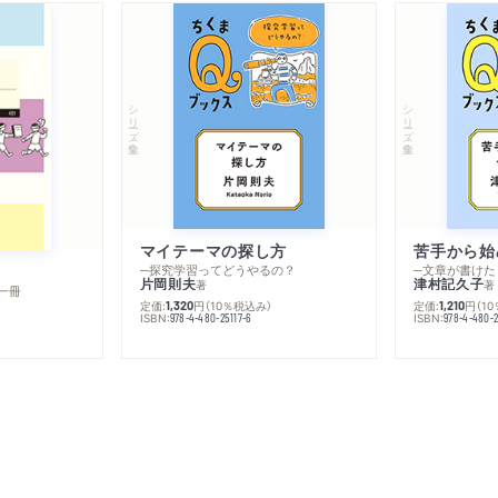
シリーズ・全集
シリーズ・全集
マイテーマの探し方
苦手から始
─探究学習ってどうやるの？
─文章が書けた
片岡則夫
津村記久子
著
著
一冊
定価:
円
（10％税込み）
定価:
円
（1
1,320
1,210
ISBN:
ISBN:
978-4-480-25117-6
978-4-480-2