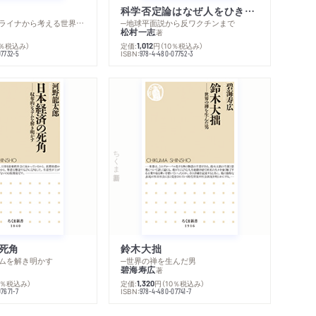
著作者プロフィール
科学否定論はなぜ人をひきつけるのか
関連リンク
─ロシア・ウクライナから考える世界の行方
─地球平面説から反ワクチンまで
感想をおくる
松村一志
著
0％税込み）
定価:
円
（10％税込み）
1,012
ISBN:
07732-5
978-4-480-07752-3
ちくま新書
死角
鈴木大拙
ムを解き明かす
─世界の禅を生んだ男
碧海寿広
著
0％税込み）
定価:
円
（10％税込み）
1,320
ISBN:
7671-7
978-4-480-07741-7