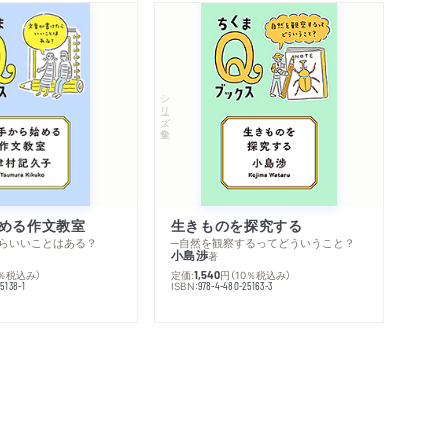
シリーズ・全集
める作文教室
生きものを探究する
らいいことはある？
─自然を観察するってどういうこと？
小島渉
著
0％税込み）
定価:
円
（10％税込み）
1,540
ISBN:
5138-1
978-4-480-25163-3