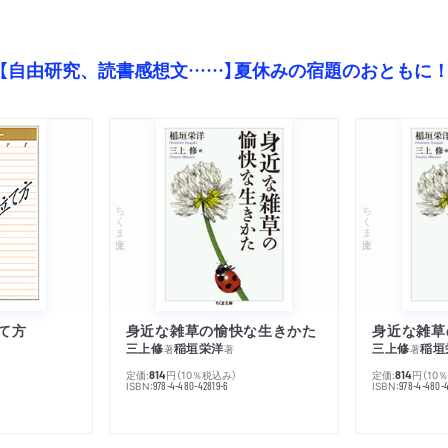
【自由研究、読書感想文……】夏休みの宿題のおともに
ちくま文庫
ちくま文庫
て方
身近な雑草の愉快な生きかた
身近な雑草
三上修
稲垣栄洋
三上修
稲垣
著
著
著
定価:
円
（10％税込み）
定価:
円
（10
814
814
ISBN:
ISBN:
978-4-480-42819-6
978-4-480-