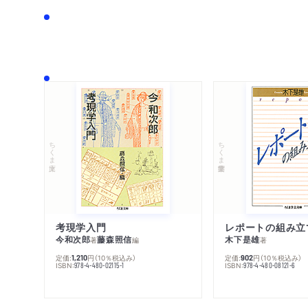
ちくま文庫
ちくま学芸文庫
考現学入門
レポートの組み立
今和次郎
藤森照信
木下是雄
著
編
著
定価:
円
（10％税込み）
定価:
円
（10％税込み）
1,210
902
ISBN:
ISBN:
978-4-480-02115-1
978-4-480-08121-6