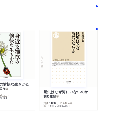
！
ちくま新書
の愉快な生きかた
栄洋
著
昆虫はなぜ海にいないのか
％税込み）
朝野維起
著
42819-6
定価:
円
（10％税込み）
1,056
ISBN:
978-4-480-07756-1