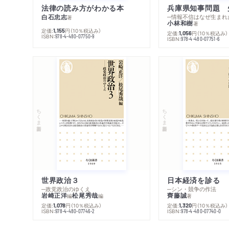
法律の読み方がわかる本
兵庫県知事問題 
白石忠志
─情報不信はなぜ生まれ
著
小林和樹
著
定価:
円
（10％税込み）
1,155
定価:
円
（10％税込み）
1,056
ISBN:
978-4-480-07750-9
ISBN:
978-4-480-07751-6
ちくま新書
ちくま新書
世界政治３
日本経済を診る
─政党政治のゆくえ
─シン・競争の作法
岩崎正洋
松尾秀哉
齊藤誠
編
編
著
定価:
円
（10％税込み）
定価:
円
（10％税込み）
1,078
1,320
ISBN:
ISBN:
978-4-480-07746-2
978-4-480-07740-0