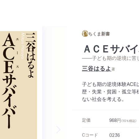
ちくま新書
ＡＣＥサバイ
——子ども期の逆境に苦
三谷はるよ
著
子ども期の逆境体験AC
歴・失業・貧困・孤立等
ない社会を考える。
定価
968
円
（10％税込）
Cコード
0236
Next slide