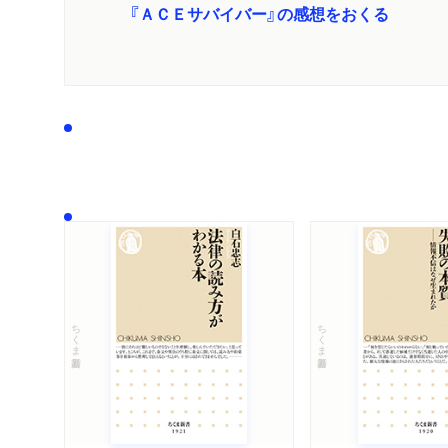
『ＡＣＥサバイバー』の感想をおくる
ちくま新書
ちくま新書