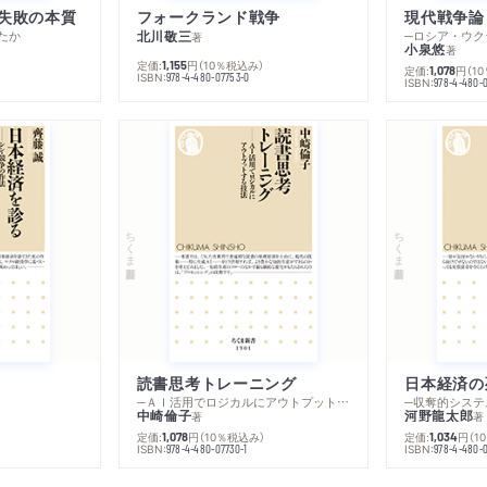
失敗の本質
フォークランド戦争
現代戦争論
たか
北川敬三
著
小泉悠
著
定価:
円
（10％税込み）
1,155
定価:
円
（1
1,078
ISBN:
978-4-480-07753-0
ISBN:
978-4-480-
ちくま新書
ちくま新書
読書思考トレーニング
日本経済の
─ＡＩ活用でロジカルにアウトプットする技法
─収奪的システ
中崎倫子
河野龍太郎
著
著
定価:
円
（10％税込み）
定価:
円
（1
1,078
1,034
ISBN:
ISBN:
978-4-480-07730-1
978-4-480-0