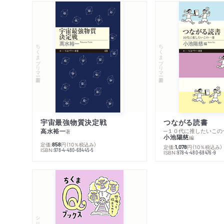
ちくまプリマー新書
ちくまプリマー新書
宇宙最強物質決定戦
つながる読書
高水裕一
─１０代に推したいこの
著
小池陽慈
編
定価:
円
（10％税込み）
858
定価:
円
（10％税込み）
1,078
ISBN:
978-4-480-68445-5
ISBN:
978-4-480-68476-9
シリーズ・全集