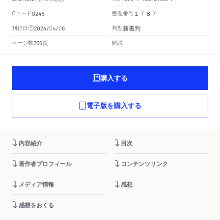
Cコード
整理番号
0245
１７８７
新書判
刊行日
判型
2024/04/08
頁
ページ数
解説
256
購入する
電子版を購入する
内容紹介
目次
著作者プロフィール
コンテンツリンク
メディア情報
感想
感想をおくる