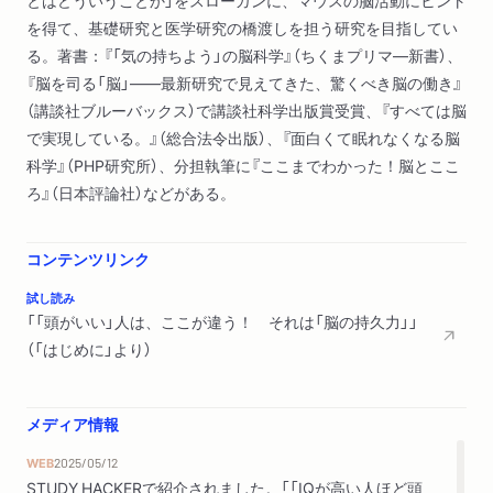
を得て、基礎研究と医学研究の橋渡しを担う研究を目指してい
る。著書：『「気の持ちよう」の脳科学』（ちくまプリマ―新書）、
『脳を司る「脳」――最新研究で見えてきた、驚くべき脳の働き』
（講談社ブルーバックス）で講談社科学出版賞受賞、『すべては脳
で実現している。』（総合法令出版）、『面白くて眠れなくなる脳
科学』（PHP研究所）、分担執筆に『ここまでわかった！脳とここ
ろ』（日本評論社）などがある。
コンテンツリンク
試し読み
「「頭がいい」人は、ここが違う！ それは「脳の持久力」」
（「はじめに」より）
メディア情報
WEB
2025/05/12
STUDY HACKERで紹介されました。「「IQが高い人ほど頭