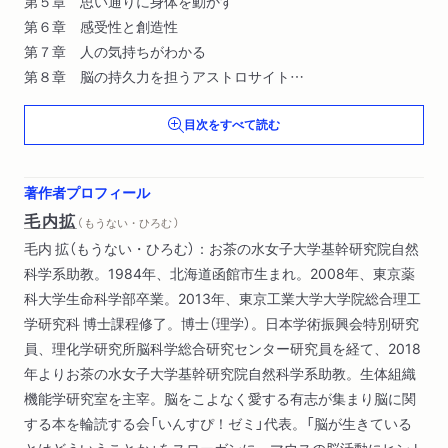
第５章 思い通りに身体を動かす
第６章 感受性と創造性
第７章 人の気持ちがわかる
第８章 脳の持久力を担うアストロサイト
最終章 ＡＩ時代に求められる真の“頭の良さ”
目次をすべて読む
著作者プロフィール
毛内拡
（ もうない・ひろむ ）
毛内 拡（もうない・ひろむ）：お茶の水女子大学基幹研究院自然
科学系助教。1984年、北海道函館市生まれ。2008年、東京薬
科大学生命科学部卒業。2013年、東京工業大学大学院総合理工
学研究科 博士課程修了。博士（理学）。日本学術振興会特別研究
員、理化学研究所脳科学総合研究センター研究員を経て、2018
年よりお茶の水女子大学基幹研究院自然科学系助教。生体組織
機能学研究室を主宰。脳をこよなく愛する有志が集まり脳に関
する本を輪読する会「いんすぴ！ゼミ」代表。「脳が生きている
とはどういうことか」をスローガンに、マウスの脳活動にヒント