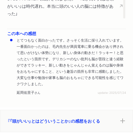
がいい」は時代遅れ。本当に頭のいい人の脳には特徴があ
った」
この本への感想
とてつもなく面白かったです。さっそく生活に採り入れています。
一番面白かったのは、毛内先生が満員電車に乗る機会があり押され
て思いがけない体勢になり、新しい身体の動きだ！ラッキー！と思
ったという箇所です。デリカシーのない批判も脳が普段と違う経験
ができてラッキー、新しい動きをじゃんじゃん覚えるのは脳や身体
をおもちゃにすること、という趣旨の箇所も非常に感動しました。
大変な仕事や勉強や家事も脳のおもちゃにできる可能性を感じてワ
クワクしました。
延岡佑里子
さん
update: 2025/07/24
『「頭がいい」とはどういうことか』の感想をおくる