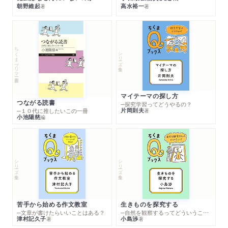
朝野維起
高水裕一
著
著
ちくまプリマー新書
シリーズ・全集
マイテーマの探し方
つながる読書
─探究学習ってどうやるの？
片岡則夫
著
─１０代に推したいこの一冊
小池陽慈
編
シリーズ・全集
シリーズ・全集
苦手から始める作文教室
生きものを探究する
─文章が書けたらいいことはある？
─自然を観察するってどういうこと？
津村記久子
小島渉
著
著