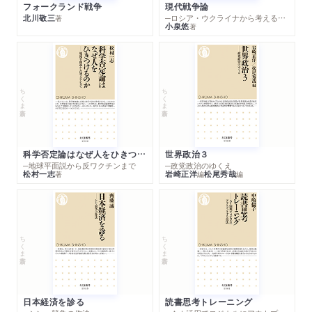
フォークランド戦争
現代戦争論
北川敬三
─ロシア・ウクライナから考える世界の行方
著
小泉悠
著
ちくま新書
ちくま新書
科学否定論はなぜ人をひきつけるのか
世界政治３
─地球平面説から反ワクチンまで
─政党政治のゆくえ
松村一志
岩崎正洋
松尾秀哉
著
編
編
ちくま新書
ちくま新書
日本経済を診る
読書思考トレーニング