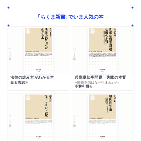
「ちくま新書」でいま人気の本
ちくま新書
ちくま新書
法律の読み方がわかる本
兵庫県知事問題 失敗の本質
白石忠志
─情報不信はなぜ生まれたか
著
小林和樹
著
ちくま新書
ちくま新書