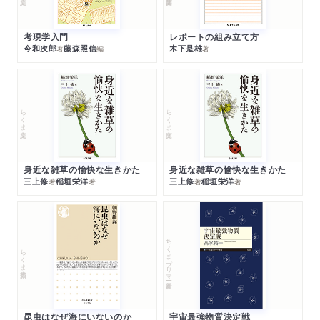
考現学入門
レポートの組み立て方
今和次郎
藤森照信
木下是雄
著
編
著
ちくま文庫
ちくま文庫
身近な雑草の愉快な生きかた
身近な雑草の愉快な生きかた
三上修
稲垣栄洋
三上修
稲垣栄洋
著
著
著
著
ちくまプリマー新書
ちくま新書
昆虫はなぜ海にいないのか
宇宙最強物質決定戦