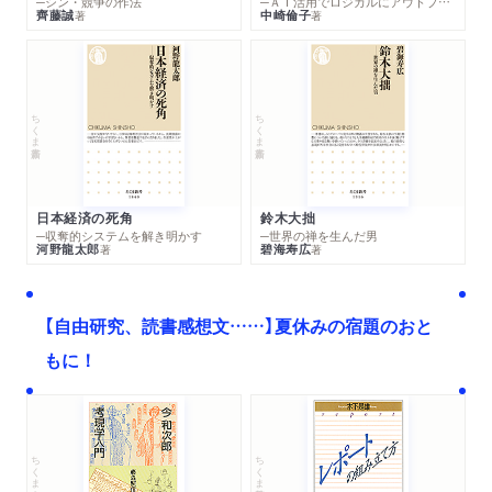
─シン・競争の作法
─ＡＩ活用でロジカルにアウトプットする技法
齊藤誠
中崎倫子
著
著
ちくま新書
ちくま新書
日本経済の死角
鈴木大拙
─収奪的システムを解き明かす
─世界の禅を生んだ男
河野龍太郎
碧海寿広
著
著
【自由研究、読書感想文……】夏休みの宿題のおと
もに！
ちくま文庫
ちくま学芸文庫