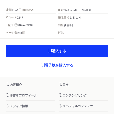
円
定価
ISBN
1,034
（10％税込）
978-4-480-07648-9
Cコード
整理番号
0247
１８１４
新書判
刊行日
判型
2024/09/09
頁
ページ数
解説
288
購入する
電子版を購入する
内容紹介
目次
著作者プロフィール
コンテンツリンク
メディア情報
スペシャルコンテンツ