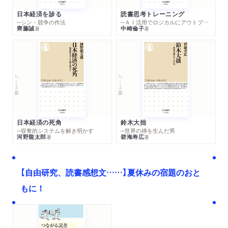
日本経済を診る
読書思考トレーニング
─シン・競争の作法
─ＡＩ活用でロジカルにアウトプットする技法
齊藤誠
中崎倫子
著
著
ちくま新書
ちくま新書
日本経済の死角
鈴木大拙
─収奪的システムを解き明かす
─世界の禅を生んだ男
河野龍太郎
碧海寿広
著
著
【自由研究、読書感想文……】夏休みの宿題のおと
もに！