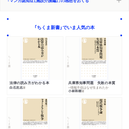
『マンガ認知症【施設介護編】』の感想をおくる
「ちくま新書」でいま人気の本
ちくま新書
ちくま新書
法律の読み方がわかる本
兵庫県知事問題 失敗の本質
白石忠志
─情報不信はなぜ生まれたか
著
小林和樹
著
ちくま新書
ちくま新書