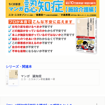
緒に工夫を考えよう／薬と上手に付き合おう／一緒に笑い合っ
て人生を楽しもう
番外編 前頭側頭型認知症ってなんですか？
前頭側頭葉変性症から生じる三つの認知症／初老期にあらわれ
やすい／本能的な欲求があらわれる／アダム・スミスから考え
る／いつもの行動を利用する／最適解はないけれど……
あとがき ニコ･ニコルソン
あとがき 佐藤眞一
あとがき 小島美里
シリーズ・関連本
おすすめの本
ちくま新書
マンガ 認知症
ニコ・ニコルソン
著
佐藤眞一
著