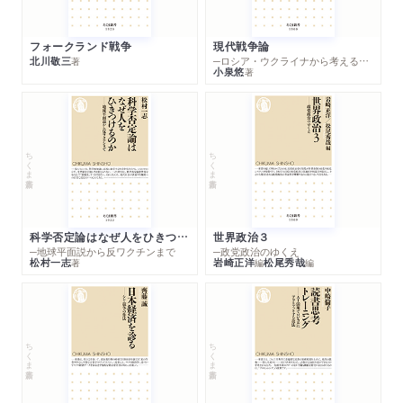
フォークランド戦争
現代戦争論
北川敬三
─ロシア・ウクライナから考える世界の行方
著
小泉悠
著
ちくま新書
ちくま新書
科学否定論はなぜ人をひきつけるのか
世界政治３
─地球平面説から反ワクチンまで
─政党政治のゆくえ
松村一志
岩崎正洋
松尾秀哉
著
編
編
ちくま新書
ちくま新書