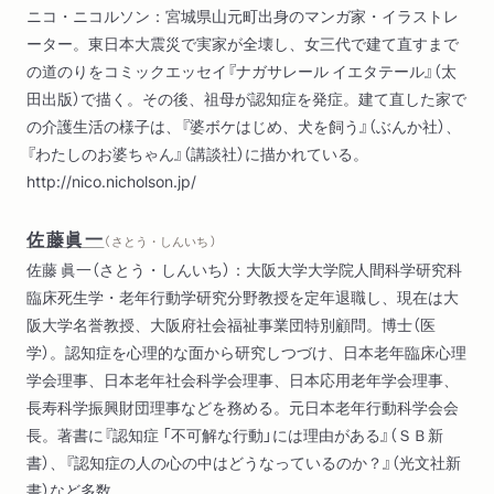
ニコ・ニコルソン：宮城県山元町出身のマンガ家・イラストレ
ーター。東日本大震災で実家が全壊し、女三代で建て直すまで
第３章 本人が施設を嫌がっているのではないかと不安です
の道のりをコミックエッセイ『ナガサレール イエタテール』（太
入居時不適応で起きる周辺症状／「帰りたい」と言うのはなぜ？
田出版）で描く。その後、祖母が認知症を発症。建て直した家で
／言葉が荒くなるのは、職員との相性が悪いから？／認知症の
の介護生活の様子は、『婆ボケはじめ、犬を飼う』（ぶんか社）、
記憶障害の仕組み／虐待の兆候は介護職員同士の会話にある／
『わたしのお婆ちゃん』（講談社）に描かれている。
入居時不適応はＳＯＳでもある
http://nico.nicholson.jp/
第４章 施設とのつきあい方がわからなくて不安です
佐藤眞一
「施設に入れてしまった」と思わない／誰に話せばいいのか／施
（ さとう・しんいち ）
設で問題を起こしたらどうなる？／お金を勝手に使われている
佐藤 眞一（さとう・しんいち）：大阪大学大学院人間科学研究科
気がします／食事の悩み、おやつの差し入れ／差し入れよりも
臨床死生学・老年行動学研究分野教授を定年退職し、現在は大
喜ばれること／しょっちゅう呼び出されたらどうする？／施設
阪大学名誉教授、大阪府社会福祉事業団特別顧問。博士（医
との適切な距離感とは？／全員参加型劇場をつくろう
学）。認知症を心理的な面から研究しつづけ、日本老年臨床心理
学会理事、日本老年社会科学会理事、日本応用老年学会理事、
第５章 この罪悪感が消えるのか不安です
長寿科学振興財団理事などを務める。元日本老年行動科学会会
入居半年後以降の周辺症状／学習性無力感に陥った人の特徴／
長。著書に『認知症 「不可解な行動」には理由がある』（ＳＢ新
本人の「望みが叶う」体験をする／サトー流、介護施設との付き
書）、『認知症の人の心の中はどうなっているのか？』（光文社新
合い方／面会したってどうせわからない？
書）など多数。