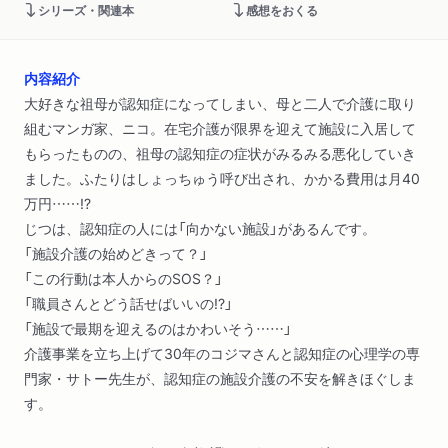
シリーズ・関連本
感想をおくる
内容紹介
大好きな祖母が認知症になってしまい、母と二人で介護に取り
組むマンガ家、ニコ。在宅介護が限界を迎えて施設に入居して
もらったものの、祖母の認知症の症状がみるみる悪化していき
ました。ふたりはしょっちゅう呼び出され、かかる費用は月40
万円……!?
じつは、認知症の人には「向かない施設」があるんです。
「施設介護の始めどきって？」
「この行動は本人からのSOS？」
「職員さんとどう話せばいいの!?」
「施設で最期を迎えるのはかわいそう……」
介護事業を立ち上げて30年のコジマさんと認知症の心理学の専
門家・サトー先生が、認知症の施設介護の不安を解きほぐしま
す。