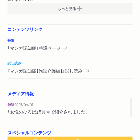
もっと見る
第６章 自分の老後が不安です
介護保険はどう変わってきたのか／複雑すぎる介護保険の仕組
コンテンツリンク
み／お金がなくなったらどうなる？／在宅介護はできるのか／
人手不足がとまらない／みんなで立ち上がる
特集
「マンガ認知症」特設ページ
第７章 不幸な最期にならないか不安です
入院することになったら？／余命が残り少ないと言われたら？
試し読み
／余命が不明の場合は？／「えん」での看取り／ピンピンコロリ
『マンガ認知症【施設介護編】』試し読み
信仰、ふざけるな！／歳をとっていく自分を肯定しよう／人生
も介護も、つらいけどおもしろい／いい施設はいい職員がつく
っている
メディア情報
雑誌
2025/04/01
番外編 レビー小体型認知症ってなんですか？ ＜ゲスト 樋口直
「女性のひろば」5月号で紹介されました。
美＞
レビー小体型認知症と診断されるまで／レビー小体型認知症と
はなにか／レビー小体型認知症の診断／低下する認知機能の種
スペシャルコンテンツ
類と困りごと／幻視があっても大丈夫／幻視への対応は？／一