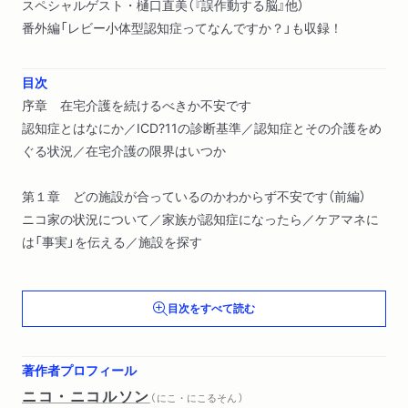
スペシャルゲスト・樋口直美（『誤作動する脳』他）
番外編「レビー小体型認知症ってなんですか？」も収録！
目次
序章 在宅介護を続けるべきか不安です
認知症とはなにか／ICD?11の診断基準／認知症とその介護をめ
ぐる状況／在宅介護の限界はいつか
第１章 どの施設が合っているのかわからず不安です（前編）
ニコ家の状況について／家族が認知症になったら／ケアマネに
は「事実」を伝える／施設を探す
第２章 どの施設が合っているのかわからず不安です（後編）
目次をすべて読む
施設とすまい／介護老人保健施設（老健）と介護医療院／グルー
プホーム（認知症対応型共同生活介護）の現実／介護付き有料老
人ホーム（有料）／特別養護老人ホーム（特養）／サービス付き高
著作者プロフィール
齢者向け住宅（サ高住）はサービスなし？／なぜサ高住は高いの
ニコ・ニコルソン
（ にこ・にこるそん ）
か？／「死んだ魚の目」に注意