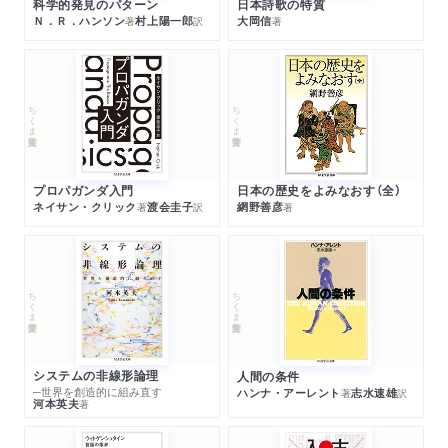
科学的発見のパターン
日本詩歌の特質
Ｎ．Ｒ．ハンソン
村上陽一郎
大岡信
著
訳
著
ちくま学芸文庫
ちくま学芸文庫
プロパガンダ入門
日本の歴史をよみなおす（全）
ネイサン・クリック
渡会圭子
網野善彦
著
訳
著
ちくま学芸文庫
ちくま学芸文庫
システムの非線形論理
人間の条件
─世界を創造的に組み直す
ハンナ・アーレント
志水速雄
著
訳
河本英夫
著