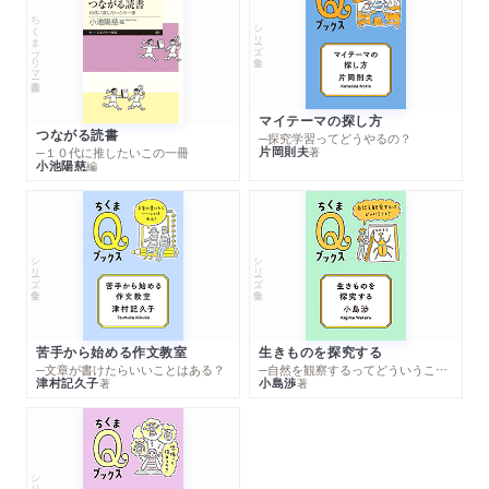
ちくまプリマー新書
シリーズ・全集
マイテーマの探し方
つながる読書
─探究学習ってどうやるの？
片岡則夫
著
─１０代に推したいこの一冊
小池陽慈
編
シリーズ・全集
シリーズ・全集
苦手から始める作文教室
生きものを探究する
─文章が書けたらいいことはある？
─自然を観察するってどういうこと？
津村記久子
小島渉
著
著
シリーズ・全集