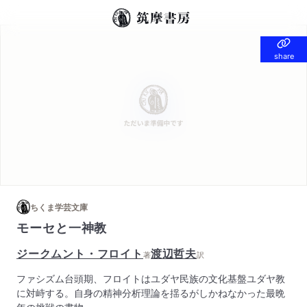
share
share
ちくま学芸文庫
モーセと一神教
ジークムント・フロイト
渡辺哲夫
著
訳
ファシズム台頭期、フロイトはユダヤ民族の文化基盤ユダヤ教
に対峙する。自身の精神分析理論を揺るがしかねなかった最晩
年の挑戦の書物。