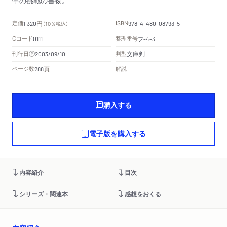
円
定価
ISBN
1,320
（10％税込）
978-4-480-08793-5
Cコード
整理番号
フ
0111
-4-3
文庫判
刊行日
判型
2003/09/10
頁
ページ数
解説
288
購入する
電子版を購入する
内容紹介
目次
シリーズ・関連本
感想をおくる