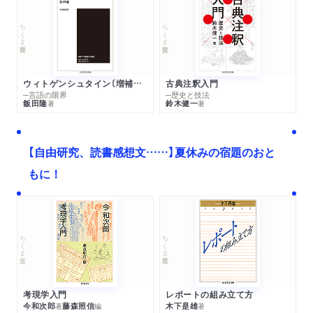
ちくま学芸文庫
ちくま学芸文庫
ウィトゲンシュタイン〔増補新版〕
古典注釈入門
─言語の限界
─歴史と技法
飯田隆
鈴木健一
著
著
【自由研究、読書感想文……】夏休みの宿題のおと
もに！
ちくま文庫
ちくま学芸文庫
考現学入門
レポートの組み立て方
今和次郎
藤森照信
木下是雄
著
編
著