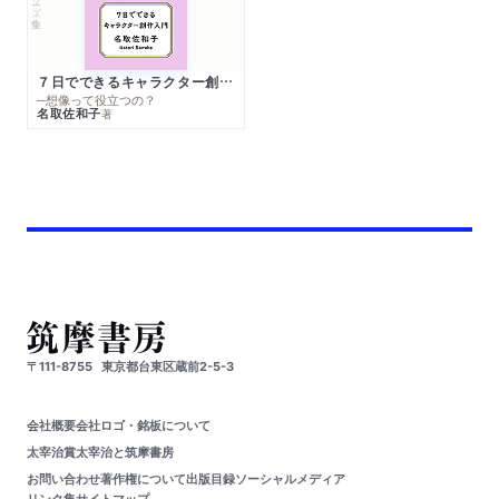
７日でできるキャラクター創作入門
─想像って役立つの？
名取佐和子
著
〒111-8755
東京都台東区蔵前2-5-3
会社概要
会社ロゴ・銘板について
太宰治賞
太宰治と筑摩書房
お問い合わせ
著作権について
出版目録
ソーシャルメディア
リンク集
サイトマップ