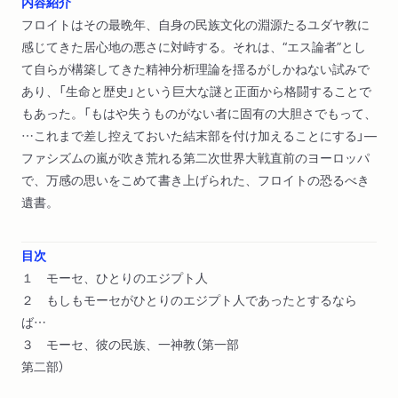
内容紹介
フロイトはその最晩年、自身の民族文化の淵源たるユダヤ教に
感じてきた居心地の悪さに対峙する。それは、“エス論者”とし
て自らが構築してきた精神分析理論を揺るがしかねない試みで
あり、「生命と歴史」という巨大な謎と正面から格闘することで
もあった。「もはや失うものがない者に固有の大胆さでもって、
…これまで差し控えておいた結末部を付け加えることにする」―
ファシズムの嵐が吹き荒れる第二次世界大戦直前のヨーロッパ
で、万感の思いをこめて書き上げられた、フロイトの恐るべき
遺書。
目次
１ モーセ、ひとりのエジプト人
２ もしもモーセがひとりのエジプト人であったとするなら
ば…
３ モーセ、彼の民族、一神教（第一部
第二部）