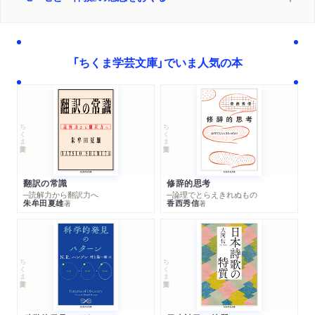
「ちくま学芸文庫」でいま人気の本
ちくま学芸文庫
ちくま学芸文庫
翻訳の常識
修辞的思考
─読解力から翻訳力へ
─論理でとらえきれぬもの
朱牟田夏雄
香西秀信
著
著
ちくま学芸文庫
ちくま学芸文庫