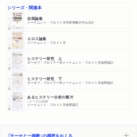
シリーズ・関連本
ちくま学芸文庫
自我論集
ジークムント・フロイト
著
竹田青嗣
訳
中山元
訳
ちくま学芸文庫
エロス論集
ジークムント・フロイト
著
ちくま学芸文庫
ヒステリー研究 上
ヨーゼフ・ブロイアー
著
ジークムント・フロイト
著
金関猛
訳
ちくま学芸文庫
ヒステリー研究 下
ヨーゼフ・ブロイアー
著
ジークムント・フロイト
著
金関猛
訳
あるヒステリー分析の断片
ちくま学芸文庫
─ドーラの症例
ジークムント・フロイト
著
金関猛
訳
『モーセと一神教』の感想をおくる