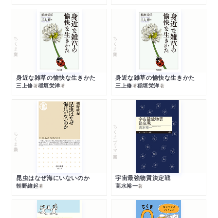
ちくま文庫
ちくま文庫
身近な雑草の愉快な生きかた
身近な雑草の愉快な生きかた
三上修
稲垣栄洋
三上修
稲垣栄洋
著
著
著
著
ちくまプリマー新書
ちくま新書
昆虫はなぜ海にいないのか
宇宙最強物質決定戦
朝野維起
高水裕一
著
著