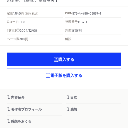
円
定価
ISBN
1,540
（10％税込）
978-4-480-08887-1
Cコード
整理番号
ロ
0198
-4-1
文庫判
刊行日
判型
2004/12/08
頁
ページ数
解説
368
購入する
電子版を購入する
内容紹介
目次
著作者プロフィール
感想
感想をおくる