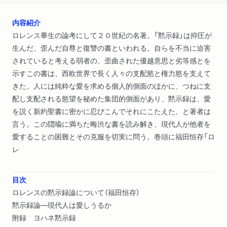
内容紹介
ロレンス畢生の論考にして２０世紀の名著。「黙示録」は抑圧が
生んだ、歪んだ自尊と復讐の書といわれる。自らを不当に迫害
されていると考える弱者の、歪曲された優越意思と劣等感とを
示すこの書は、西欧世界で長く人々の支配慾と権力慾を支えて
きた。人には純粋な愛を求める個人的側面のほかに、つねに支
配し支配される慾望を秘めた集団的側面があり、黙示録は、愛
を説く新約聖書に密かに忍びこんでそれにこたえた、と著者は
言う。この隠喩に満ちた晦渋な書を読み解き、現代人が他者を
愛することの困難とその克服を切実に問う。巻頭に福田恒存「ロ
レ
目次
ロレンスの黙示録論について（福田恒存）
黙示録論―現代人は愛しうるか
附録 ヨハネ黙示録