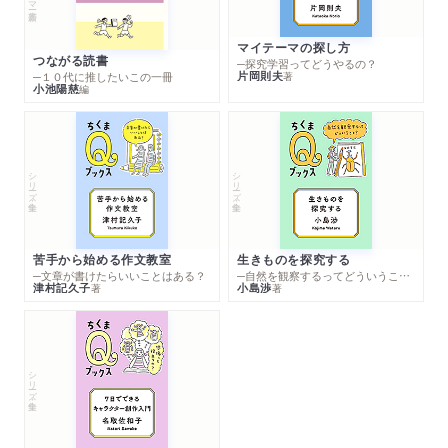
マイテーマの探し方
つながる読書
─探究学習ってどうやるの？
片岡則夫
著
─１０代に推したいこの一冊
小池陽慈
編
シリーズ・全集
シリーズ・全集
苦手から始める作文教室
生きものを探究する
─文章が書けたらいいことはある？
─自然を観察するってどういうこと？
津村記久子
小島渉
著
著
シリーズ・全集