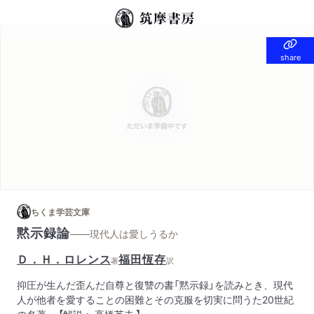
share
share
ちくま学芸文庫
黙示録論
——現代人は愛しうるか
Ｄ．Ｈ．ロレンス
福田恆存
著
訳
抑圧が生んだ歪んだ自尊と復讐の書「黙示録」を読みとき、現代
人が他者を愛することの困難とその克服を切実に問うた20世紀
の名著。 【解説： 高橋英夫 】