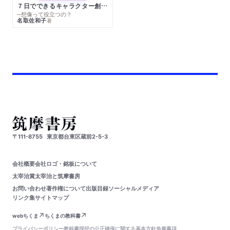
７日でできるキャラクター創作入門
─想像って役立つの？
名取佐和子
著
〒111-8755
東京都台東区蔵前2-5-3
会社概要
会社ロゴ・銘板について
太宰治賞
太宰治と筑摩書房
お問い合わせ
著作権について
出版目録
ソーシャルメディア
リンク集
サイトマップ
webちくま
ちくまの教科書
プライバシーポリシー
教科書採択の公正確保に関する基本方針
免責事項