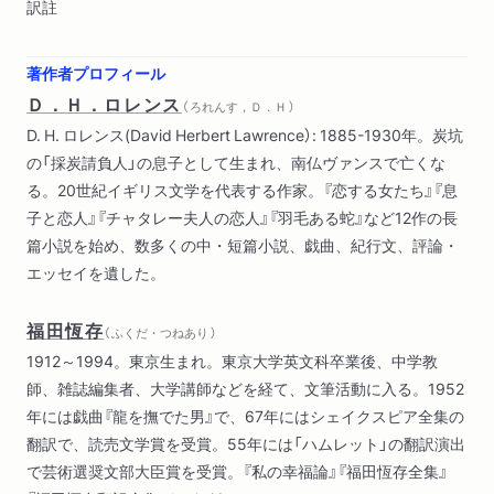
訳註
著作者プロフィール
Ｄ．Ｈ．ロレンス
（ ろれんす，Ｄ．Ｈ ）
D. H. ロレンス(David Herbert Lawrence）: 1885-1930年。炭坑
の「採炭請負人」の息子として生まれ、南仏ヴァンスで亡くな
る。20世紀イギリス文学を代表する作家。『恋する女たち』『息
子と恋人』『チャタレー夫人の恋人』『羽毛ある蛇』など12作の長
篇小説を始め、数多くの中・短篇小説、戯曲、紀行文、評論・
エッセイを遺した。
福田恆存
（ ふくだ・つねあり ）
1912～1994。東京生まれ。東京大学英文科卒業後、中学教
師、雑誌編集者、大学講師などを経て、文筆活動に入る。1952
年には戯曲『龍を撫でた男』で、67年にはシェイクスピア全集の
翻訳で、読売文学賞を受賞。55年には「ハムレット」の翻訳演出
で芸術選奨文部大臣賞を受賞。『私の幸福論』『福田恆存全集』