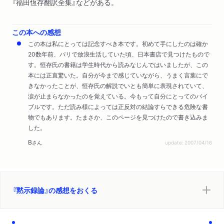
『福田恆存翻訳全集』などがある。
この本への感想
この本は私にとっては記念すべき本です。初めて手にしたのは確か
20数年前、パリで放浪生活していた頃、日本書店で見つけたもので
す。恒存氏の書籍は学生時代から読みなじんではいましたが、この
本には正直驚いた。自分が今まで感じていながら、うまく言葉にで
きなかったことが、恒存氏の解説でいとも簡単に表現されていて、
涙が止まらなかったのを覚えている。今もって自分にとってのバイ
ブルです。ただ読み様によっては正反対の結論すらできる危険な書
物でもあります。たまさか、このページを見つけたので書き込みま
した。
B
さん
update: 2007/04/16
『黙示録論』の感想をおくる