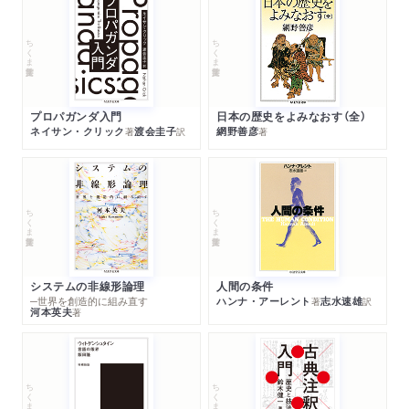
ちくま学芸文庫
ちくま学芸文庫
プロパガンダ入門
日本の歴史をよみなおす（全）
ネイサン・クリック
渡会圭子
網野善彦
著
訳
著
ちくま学芸文庫
ちくま学芸文庫
システムの非線形論理
人間の条件
─世界を創造的に組み直す
ハンナ・アーレント
志水速雄
著
訳
河本英夫
著
ちくま学芸文庫
ちくま学芸文庫