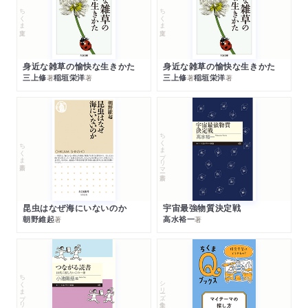
ちくま文庫
ちくま文庫
身近な雑草の愉快な生きかた
身近な雑草の愉快な生きかた
三上修
稲垣栄洋
三上修
稲垣栄洋
著
著
著
著
ちくまプリマー新書
ちくま新書
昆虫はなぜ海にいないのか
宇宙最強物質決定戦
朝野維起
高水裕一
著
著
ちくまプリマー新書
シリーズ・全集