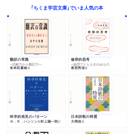
「ちくま学芸文庫」でいま人気の本
ちくま学芸文庫
ちくま学芸文庫
翻訳の常識
修辞的思考
─読解力から翻訳力へ
─論理でとらえきれぬもの
朱牟田夏雄
香西秀信
著
著
ちくま学芸文庫
ちくま学芸文庫
科学的発見のパターン
日本詩歌の特質
Ｎ．Ｒ．ハンソン
村上陽一郎
大岡信
著
訳
著