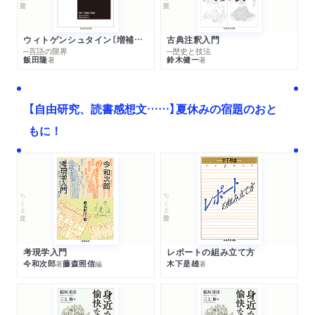
ウィトゲンシュタイン〔増補新版〕
古典注釈入門
─言語の限界
─歴史と技法
飯田隆
鈴木健一
著
著
【自由研究、読書感想文……】夏休みの宿題のおと
もに！
ちくま文庫
ちくま学芸文庫
考現学入門
レポートの組み立て方
今和次郎
藤森照信
木下是雄
著
編
著