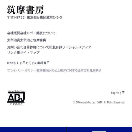
〒111-8755
東京都台東区蔵前2-5-3
会社概要
会社ロゴ・銘板について
太宰治賞
太宰治と筑摩書房
お問い合わせ
著作権について
出版目録
ソーシャルメディア
リンク集
サイトマップ
webちくま
ちくまの教科書
プライバシーポリシー
教科書採択の公正確保に関する基本方針
免責事項
PageTop
© Chikumashobo Ltd.
2024
All Rights Reserved.