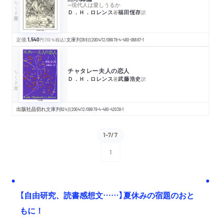
ちくま学芸文庫
─現代人は愛しうるか
Ｄ．Ｈ．ロレンス
福田恆存
著
訳
定価:
1,540
円
（10％税込）
文庫判
368
頁
2004/12/08
978-4-480-08887-1
チャタレー夫人の恋人
ちくま文庫
Ｄ．Ｈ．ロレンス
武藤浩史
著
訳
出版社品切れ
文庫判
624
頁
2004/12/08
978-4-480-42038-1
1-7/7
1
次へ
【自由研究、読書感想文……】夏休みの宿題のおと
もに！