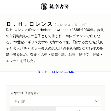
Ｄ．Ｈ．ロレンス
（ロレンス，Ｄ．Ｈ）
D. H. ロレンス(David Herbert Lawrence）: 1885-1930年。炭坑
の「採炭請負人」の息子として生まれ、南仏ヴァンスで亡くな
る。20世紀イギリス文学を代表する作家。『恋する女たち』『息
子と恋人』『チャタレー夫人の恋人』『羽毛ある蛇』など12作の長
篇小説を始め、数多くの中・短篇小説、戯曲、紀行文、評論・
エッセイを遺した。
Ｄ．Ｈ．ロレンス
の本
1
7
─
全
7
件中
件を表示