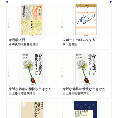
ちくま文庫
ちくま学芸文庫
考現学入門
レポートの組み立て方
今和次郎
藤森照信
木下是雄
著
編
著
ちくま文庫
ちくま文庫
身近な雑草の愉快な生きかた
身近な雑草の愉快な生きかた
三上修
稲垣栄洋
三上修
稲垣栄洋
著
著
著
著