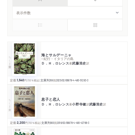
海とサルデーニャ
ちくま学芸文庫
─紀行・イタリアの島
Ｄ．Ｈ．ロレンス
武藤浩史
著
訳
定価:
1,540
円
（10％税込）
文庫判
368
頁
2025/02/06
978-4-480-51283-3
息子と恋人
ちくま文庫
Ｄ．Ｈ．ロレンス
小野寺健
武藤浩史
著
訳
訳
定価:
2,200
円
（10％税込）
文庫判
800
頁
2016/02/09
978-4-480-42766-3