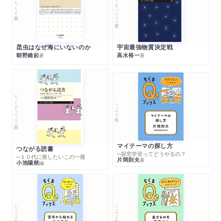
ちくまプリマー新書
ちくま新書
昆虫はなぜ海にいないのか
宇宙最強物質決定戦
朝野維起
高水裕一
著
著
ちくまプリマー新書
シリーズ・全集
マイテーマの探し方
つながる読書
─探究学習ってどうやるの？
─１０代に推したいこの一冊
片岡則夫
著
小池陽慈
編
シリーズ・全集
シリーズ・全集