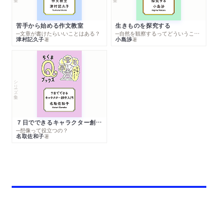
苦手から始める作文教室
生きものを探究する
─文章が書けたらいいことはある？
─自然を観察するってどういうこと？
津村記久子
小島渉
著
著
シリーズ・全集
７日でできるキャラクター創作入門
─想像って役立つの？
名取佐和子
著