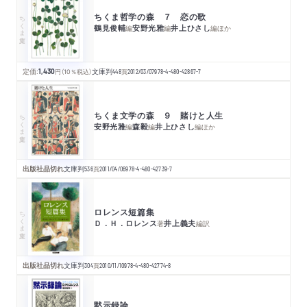
ちくま哲学の森 ７ 恋の歌
ちくま文庫
鶴見俊輔
安野光雅
井上ひさし
編
編
編
ほか
定価:
1,430
円
（10％税込）
文庫判
448
頁
2012/03/07
978-4-480-42867-7
ちくま文学の森 ９ 賭けと人生
ちくま文庫
安野光雅
森毅
井上ひさし
編
編
編
ほか
出版社品切れ
文庫判
536
頁
2011/04/06
978-4-480-42739-7
ロレンス短篇集
ちくま文庫
Ｄ．Ｈ．ロレンス
井上義夫
著
編訳
出版社品切れ
文庫判
304
頁
2010/11/10
978-4-480-42774-8
黙示録論