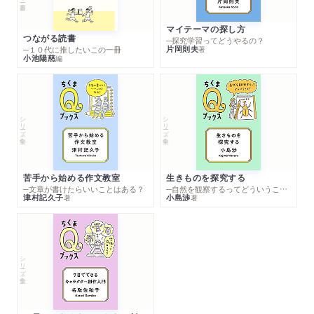
マイテーマの探し方
つながる読書
─探究学習ってどうやるの？
片岡則夫
著
─１０代に推したいこの一冊
小池陽慈
編
シリーズ・全集
シリーズ・全集
苦手から始める作文教室
生きものを探究する
─文章が書けたらいいことはある？
─自然を観察するってどういうこと？
津村記久子
小島渉
著
著
シリーズ・全集