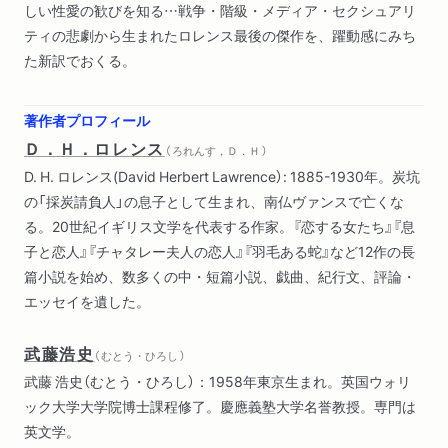
しい性愛の歓びを知る…戦争・階級・メディア・セクシュアリ
ティの悲劇から生まれたロレンス最後の傑作を、躍動感にみち
た新訳でおくる。
著作者プロフィール
Ｄ．Ｈ．ロレンス
（ ろれんす，Ｄ．Ｈ ）
D. H. ロレンス(David Herbert Lawrence）: 1885-1930年。炭坑
の「採炭請負人」の息子として生まれ、南仏ヴァンスで亡くな
る。20世紀イギリス文学を代表する作家。『恋する女たち』『息
子と恋人』『チャタレー夫人の恋人』『羽毛ある蛇』など12作の長
篇小説を始め、数多くの中・短篇小説、戯曲、紀行文、評論・
エッセイを遺した。
武藤浩史
（ むとう・ひろし ）
武藤 浩史（むとう・ひろし）：1958年東京生まれ。英国ウォリ
ック大学大学院博士課程修了。慶應義塾大学名誉教授。専門は
英文学。