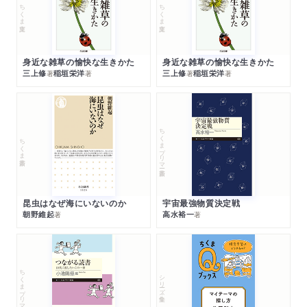
ちくま文庫
ちくま文庫
身近な雑草の愉快な生きかた
身近な雑草の愉快な生きかた
三上修
稲垣栄洋
三上修
稲垣栄洋
著
著
著
著
ちくまプリマー新書
ちくま新書
昆虫はなぜ海にいないのか
宇宙最強物質決定戦
朝野維起
高水裕一
著
著
ちくまプリマー新書
シリーズ・全集