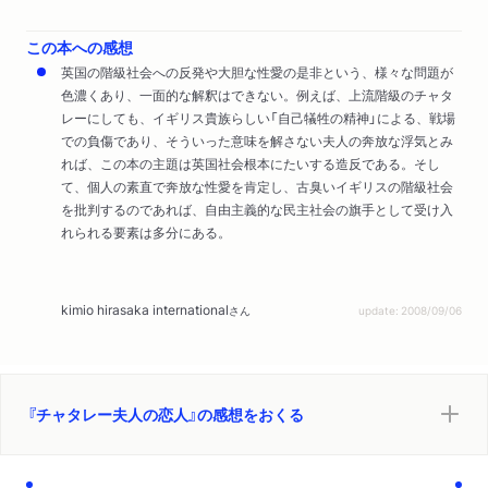
この本への感想
英国の階級社会への反発や大胆な性愛の是非という、様々な問題が
色濃くあり、一面的な解釈はできない。例えば、上流階級のチャタ
レーにしても、イギリス貴族らしい「自己犠牲の精神」による、戦場
での負傷であり、そういった意味を解さない夫人の奔放な浮気とみ
れば、この本の主題は英国社会根本にたいする造反である。そし
て、個人の素直で奔放な性愛を肯定し、古臭いイギリスの階級社会
を批判するのであれば、自由主義的な民主社会の旗手として受け入
れられる要素は多分にある。
kimio hirasaka international
さん
update: 2008/09/06
『チャタレー夫人の恋人』の感想をおくる