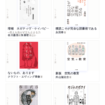
ちくま文庫
ちくま文庫
増補 ネガティヴ・ケイパビリティで生きる
積読こそが完全な読書術である
─答えを急がず立ち止まる力
永田希
著
谷川嘉浩
朱喜哲
著
著
ほか
ちくま文庫
ちくま文庫
ないもの、あります
新版 空気の教育
クラフト・エヴィング商會
著
外山滋比古
著
ちくま文庫
ちくま文庫