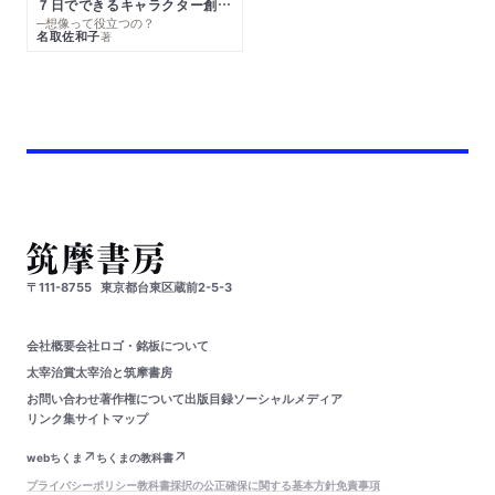
７日でできるキャラクター創作入門
─想像って役立つの？
名取佐和子
著
〒111-8755
東京都台東区蔵前2-5-3
会社概要
会社ロゴ・銘板について
太宰治賞
太宰治と筑摩書房
お問い合わせ
著作権について
出版目録
ソーシャルメディア
リンク集
サイトマップ
webちくま
ちくまの教科書
プライバシーポリシー
教科書採択の公正確保に関する基本方針
免責事項