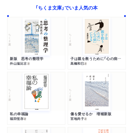
「ちくま文庫」でいま人気の本
ちくま文庫
ちくま文庫
新版 思考の整理学
子は親を救うために「心の病」になる
外山滋比古
高橋和巳
著
著
ちくま文庫
ちくま文庫
私の幸福論
傷を愛せるか 増補新版
福田恆存
宮地尚子
著
著