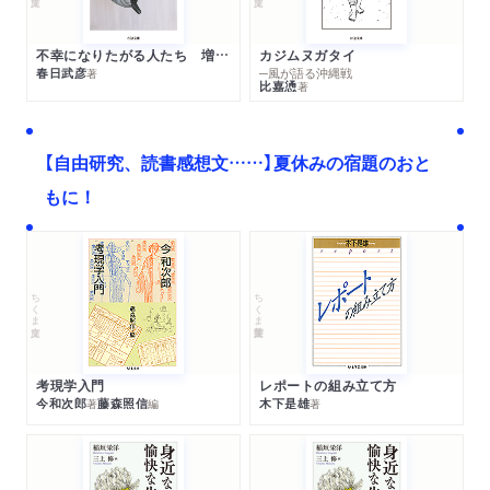
不幸になりたがる人たち 増補新版
カジムヌガタイ
春日武彦
─風が語る沖縄戦
著
比嘉慂
著
【自由研究、読書感想文……】夏休みの宿題のおと
もに！
ちくま文庫
ちくま学芸文庫
考現学入門
レポートの組み立て方
今和次郎
藤森照信
木下是雄
著
編
著