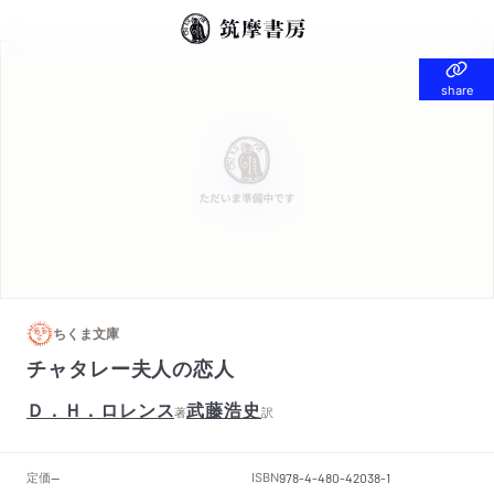
share
share
ちくま文庫
チャタレー夫人の恋人
Ｄ．Ｈ．ロレンス
武藤浩史
著
訳
定価
ISBN
--
978-4-480-42038-1