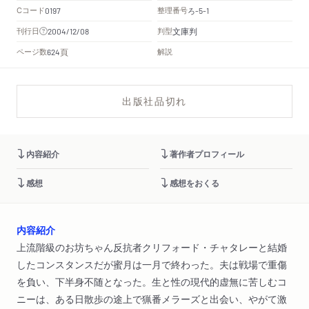
Cコード
整理番号
ろ
0197
-5-1
文庫判
刊行日
判型
2004/12/08
頁
ページ数
解説
624
出版社品切れ
内容紹介
著作者プロフィール
感想
感想をおくる
内容紹介
上流階級のお坊ちゃん反抗者クリフォード・チャタレーと結婚
したコンスタンスだが蜜月は一月で終わった。夫は戦場で重傷
を負い、下半身不随となった。生と性の現代的虚無に苦しむコ
ニーは、ある日散歩の途上で猟番メラーズと出会い、やがて激