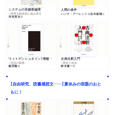
システムの非線形論理
人間の条件
─世界を創造的に組み直す
ハンナ・アーレント
志水速雄
著
訳
河本英夫
著
ちくま学芸文庫
ちくま学芸文庫
ウィトゲンシュタイン〔増補新版〕
古典注釈入門
─言語の限界
─歴史と技法
飯田隆
鈴木健一
著
著
【自由研究、読書感想文……】夏休みの宿題のおと
もに！