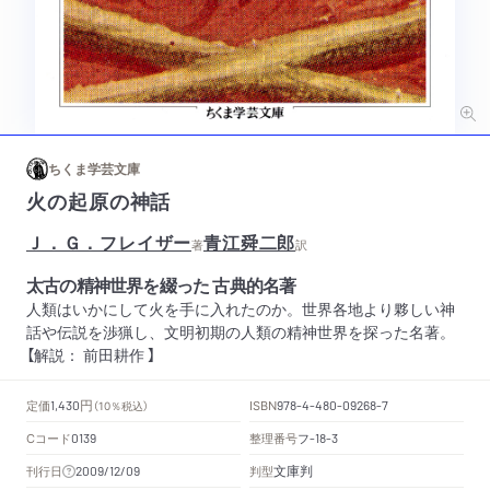
ちくま学芸文庫
火の起原の神話
Ｊ．Ｇ．フレイザー
青江舜二郎
著
訳
太古の精神世界を綴った 古典的名著
人類はいかにして火を手に入れたのか。世界各地より夥しい神
話や伝説を渉猟し、文明初期の人類の精神世界を探った名著。
【解説： 前田耕作 】
円
定価
ISBN
1,430
（10％税込）
978-4-480-09268-7
Cコード
整理番号
フ
0139
-18-3
文庫判
刊行日
判型
2009/12/09