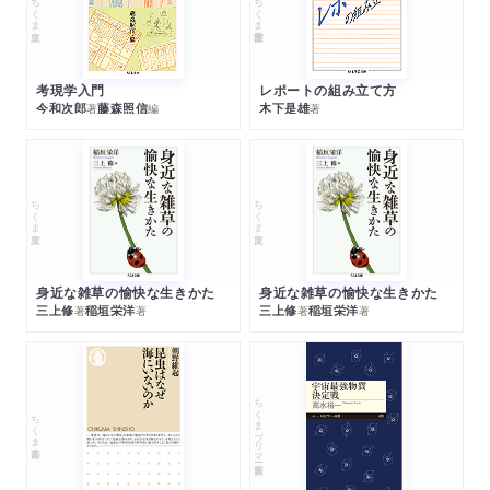
ちくま文庫
ちくま学芸文庫
考現学入門
レポートの組み立て方
今和次郎
藤森照信
木下是雄
著
編
著
ちくま文庫
ちくま文庫
身近な雑草の愉快な生きかた
身近な雑草の愉快な生きかた
三上修
稲垣栄洋
三上修
稲垣栄洋
著
著
著
著
ちくまプリマー新書
ちくま新書