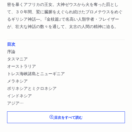
密を暴くアフリカの王女。大神ゼウスから火を奪った罰とし
て、３０年間、鷲に臓腑をえぐられ続けたプロメテウスをめぐ
るギリシア神話―。『金枝篇』で名高い人類学者・フレイザー
が、壮大な神話の数々を通して、太古の人間の精神に迫る。
目次
序論
タスマニア
オーストラリア
トレス海峡諸島とニューギニア
メラネシア
ポリネシアとミクロネシア
インドネシア
アジア
マダガスカル
目次をすべて読む
アフリカ
南アメリカ