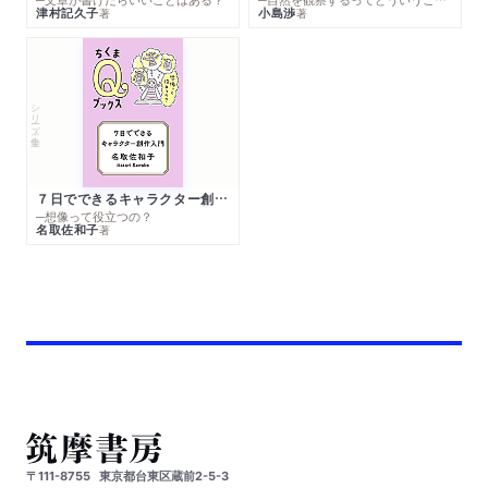
津村記久子
小島渉
著
著
シリーズ・全集
７日でできるキャラクター創作入門
─想像って役立つの？
名取佐和子
著
〒111-8755
東京都台東区蔵前2-5-3