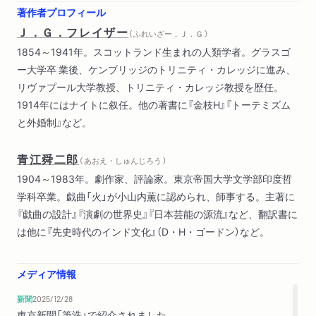
中央アメリカとメキシコ
著作者プロフィール
キタアメリカ
Ｊ．Ｇ．フレイザー
（ ふれいざー，Ｊ．Ｇ ）
ヨーロッパ
1854～1941年。スコットランド生まれの人類学者。グラスゴ
古代ギリシア
ー大学卒 業後、ケンブリッジのトリニティ・カレッジに進み、
古代インド
リヴァプール大学教授、トリニティ・カレッジ教授を歴任。
要約と結論
1914年にはナイトに叙任。他の著書に『金枝H』『トーテミズム
と外婚制』など。
青江舜二郎
（ あおえ・しゅんじろう ）
1904～1983年。劇作家、評論家。東京帝国大学文学部印度哲
学科卒業。戯曲「火」が小山内薫に認められ、師事する。主著に
『戯曲の設計』『演劇の世界史』『日本芸能の源流』など、翻訳書に
は他に『先史時代のインド文化』（D・H・ゴードン）など。
メディア情報
新聞
2025/12/28
東京新聞「筆洗」で紹介されました。