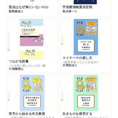
昆虫はなぜ海にいないのか
宇宙最強物質決定戦
朝野維起
高水裕一
著
著
ちくまプリマー新書
シリーズ・全集
マイテーマの探し方
つながる読書
─探究学習ってどうやるの？
片岡則夫
著
─１０代に推したいこの一冊
小池陽慈
編
シリーズ・全集
シリーズ・全集
苦手から始める作文教室
生きものを探究する
─文章が書けたらいいことはある？
─自然を観察するってどういうこと？