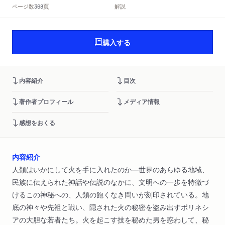
頁
ページ数
解説
368
購入する
内容紹介
目次
著作者プロフィール
メディア情報
感想をおくる
内容紹介
人類はいかにして火を手に入れたのか―世界のあらゆる地域、
民族に伝えられた神話や伝説のなかに、文明への一歩を特徴づ
けるこの神秘への、人類の飽くなき問いが刻印されている。地
底の神々や先祖と戦い、隠された火の秘密を盗み出すポリネシ
アの大胆な若者たち。火を起こす技を秘めた男を惑わして、秘