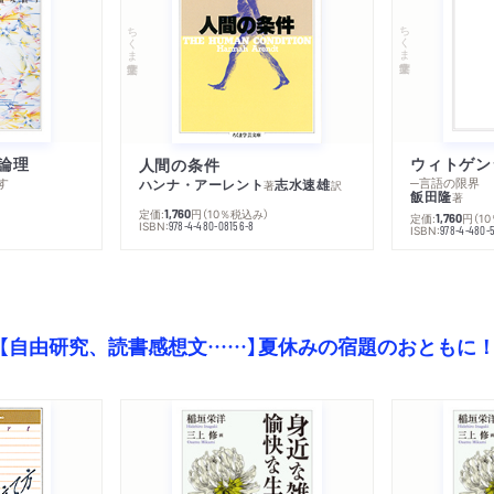
ちくま学芸文庫
ちくま学芸文庫
論理
人間の条件
す
─言語の限界
ハンナ・アーレント
志水速雄
著
訳
飯田隆
著
定価:
円
（10％税込み）
1,760
定価:
円
（1
1,760
ISBN:
978-4-480-08156-8
ISBN:
978-4-480-
【自由研究、読書感想文……】夏休みの宿題のおともに