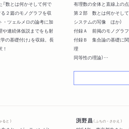
た『数とは何かそして何で
有理数の全体と直線上の点
する２篇のモノグラフを収
第２部 数とは何かそして
ト・ツェルメロの論考に加
システムの写像 ほか）
理や連続体仮説までをも射
付録Ａ 前掲のモノグラフ
数学の基礎付け」を収録。長
付録Ｂ 集合論の基礎に関
訳！
理
同等性の理論）
付録Ｃ 現代の視点からの
論理
述語論理の論理式 ほか）
渕野昌
ゃると ）
（ ふちの・さかえ ）