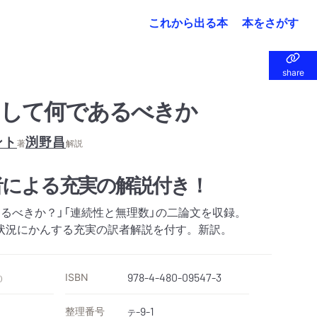
これから出る本
本をさがす
share
share
そして何であるべきか
ント
渕野昌
著
解説
者による充実の解説付き！
るべきか？」「連続性と無理数」の二論文を収録。
状況にかんする充実の訳者解説を付す。新訳。
ISBN
978-4-480-09547-3
）
整理番号
-9-1
テ