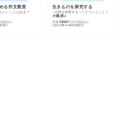
める作文教室
生きものを探究する
らいいことはある？
─自然を観察するってどういうこと？
小島渉
著
0％税込み）
定価:
円
（10％税込み）
1,540
ISBN:
5138-1
978-4-480-25163-3