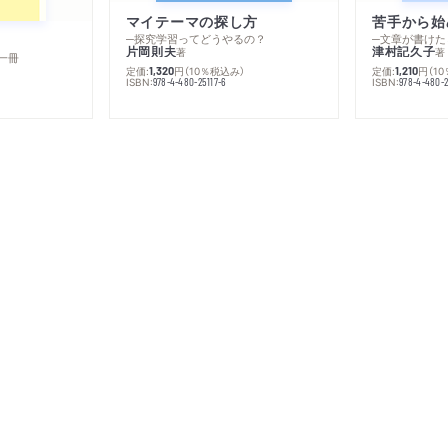
マイテーマの探し方
苦手から始
─探究学習ってどうやるの？
─文章が書けた
片岡則夫
津村記久子
著
著
一冊
定価:
円
（10％税込み）
定価:
円
（1
1,320
1,210
ISBN:
ISBN:
978-4-480-25117-6
978-4-480-2