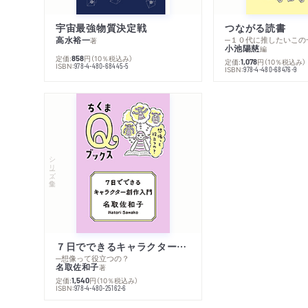
宇宙最強物質決定戦
つながる読書
高水裕一
─１０代に推したいこの
著
小池陽慈
編
定価:
円
（10％税込み）
858
定価:
円
（10％税込み）
1,078
ISBN:
978-4-480-68445-5
ISBN:
978-4-480-68476-9
シリーズ・全集
７日でできるキャラクター創作入門
─想像って役立つの？
名取佐和子
著
定価:
円
（10％税込み）
1,540
ISBN:
978-4-480-25162-6