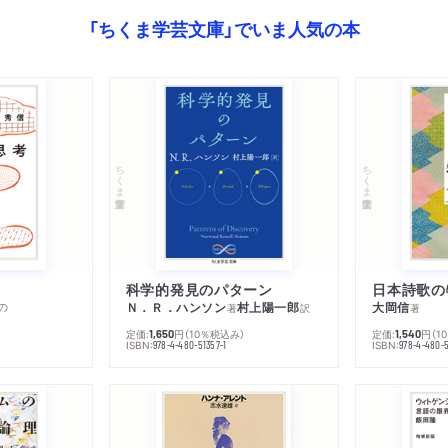
「ちくま学芸文庫」でいま人気の本
ちくま学芸文庫
ちくま学芸文庫
科学的発見のパターン
日本詩歌の
の
Ｎ．Ｒ．ハンソン
村上陽一郎
大岡信
著
訳
著
定価:
円
（10％税込み）
定価:
円
（1
1,650
1,540
ISBN:
ISBN:
978-4-480-51357-1
978-4-480-5