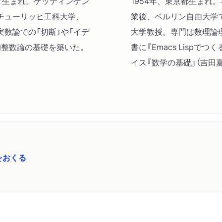
イク生まれ。ゲッティンゲン
1954年、東京都生まれ
チューリッヒ工科大学、
業後、ベルリン自由大学
数論での「切断」や「イデ
大学教授。専門は数理論
的整数論の基礎を築いた。
書に『Emacs Lisp
イス『数学の基礎』（吉田
をおくる