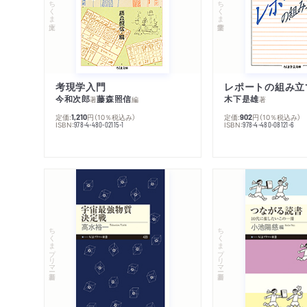
ちくま文庫
ちくま学芸文庫
考現学入門
レポートの組み立
今和次郎
藤森照信
木下是雄
著
編
著
定価:
円
（10％税込み）
定価:
円
（10％税込み）
1,210
902
ISBN:
ISBN:
978-4-480-02115-1
978-4-480-08121-6
ちくまプリマー新書
ちくまプリマー新書