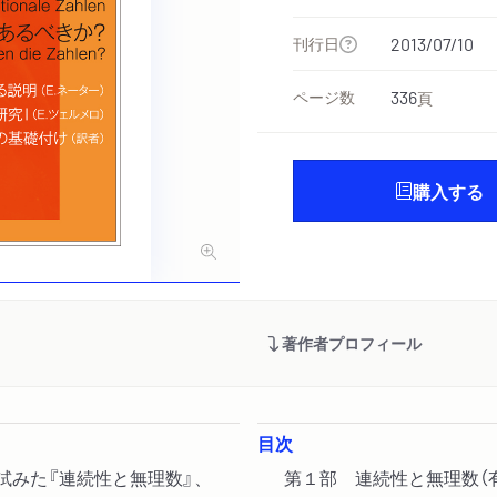
刊行日
2013/07/10
ページ数
336
頁
購入する
著作者プロフィール
目次
試みた『連続性と無理数』、
第１部 連続性と無理数（