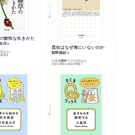
ちくま新書
の愉快な生きかた
栄洋
著
昆虫はなぜ海にいないのか
％税込み）
朝野維起
著
42819-6
定価:
円
（10％税込み）
1,056
ISBN:
978-4-480-07756-1
シリーズ・全集