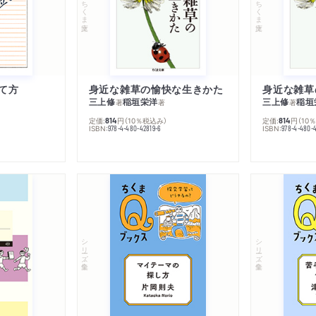
ちくま文庫
ちくま文庫
て方
身近な雑草の愉快な生きかた
身近な雑草
三上修
稲垣栄洋
三上修
稲垣
著
著
著
定価:
円
（10％税込み）
定価:
円
（10
814
814
ISBN:
ISBN:
978-4-480-42819-6
978-4-480-
シリーズ・全集
シリーズ・全集