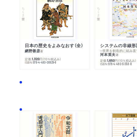
ちくま学芸文庫
ちくま学芸文庫
日本の歴史をよみなおす（全）
システムの非線形
網野善彦
─世界を創造的に組み直
著
河本英夫
著
定価:
円
（10％税込み）
1,320
定価:
円
（10％税込み）
1,650
ISBN:
978-4-480-08929-8
ISBN:
978-4-480-51358-8