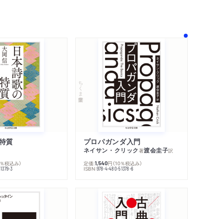
ちくま学芸文庫
特質
プロパガンダ入門
ネイサン・クリック
渡会圭子
著
訳
0％税込み）
定価:
円
（10％税込み）
1,540
ISBN:
内容紹介・目次
1379-3
978-4-480-51378-6
著作者プロフィール
感想をおくる