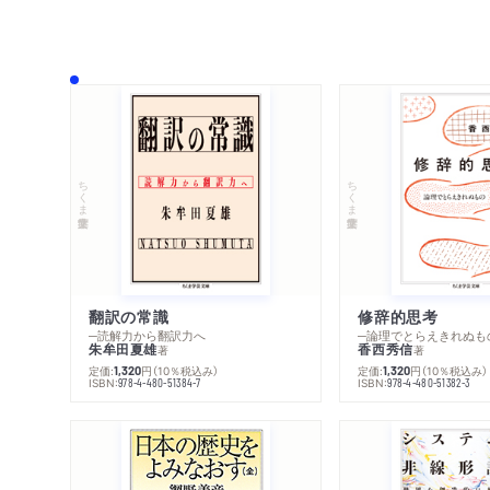
ちくま学芸文庫
ちくま学芸文庫
翻訳の常識
修辞的思考
─読解力から翻訳力へ
─論理でとらえきれぬも
朱牟田夏雄
香西秀信
著
著
定価:
円
（10％税込み）
定価:
円
（10％税込み）
1,320
1,320
ISBN:
ISBN:
978-4-480-51384-7
978-4-480-51382-3