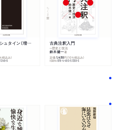
ちくま学芸文庫
ウィトゲンシュタイン〔増補新版〕
古典注釈入門
─歴史と技法
鈴木健一
著
0％税込み）
定価:
円
（10％税込み）
1,430
ISBN:
51349-6
978-4-480-51359-5
！