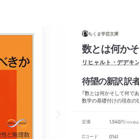
ちくま学芸文庫
数とは何か
リヒャルト・デデキ
待望の新訳 訳
「数とは何かそして何であ
数学の基礎付けの現在の
定価
Next slide
1,540
円
（10％税込
Cコード
0141