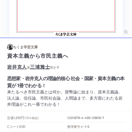
ちくま学芸文庫
資本主義から市民主義へ
岩井克人
三浦雅士
著
聞き手
思想家・岩井克人の理論的核心 社会・国家・資本主義の本
質が 1冊でわかる！
来たるべき市民主義とは何か。貨幣論に始まり、資本主義論、
法人論、信任論、市民社会論、人間論まで、多方面にわたる岩
井理論がこれ一冊でわかる！
円
定価
ISBN
1,210
（10％税込）
978-4-480-09619-7
Cコード
整理番号
イ
0131
-1-5