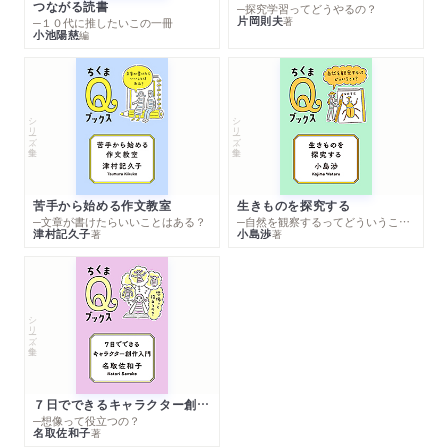
つながる読書
─探究学習ってどうやるの？
片岡則夫
著
─１０代に推したいこの一冊
小池陽慈
編
シリーズ・全集
シリーズ・全集
苦手から始める作文教室
生きものを探究する
─文章が書けたらいいことはある？
─自然を観察するってどういうこと？
津村記久子
小島渉
著
著
シリーズ・全集
７日でできるキャラクター創作入門
─想像って役立つの？
名取佐和子
著