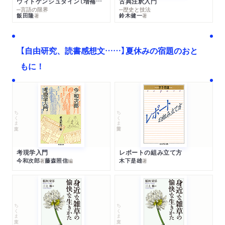
ウィトゲンシュタイン〔増補新版〕
古典注釈入門
─言語の限界
─歴史と技法
飯田隆
鈴木健一
著
著
【自由研究、読書感想文……】夏休みの宿題のおと
もに！
ちくま文庫
ちくま学芸文庫
考現学入門
レポートの組み立て方
今和次郎
藤森照信
木下是雄
著
編
著
ちくま文庫
ちくま文庫