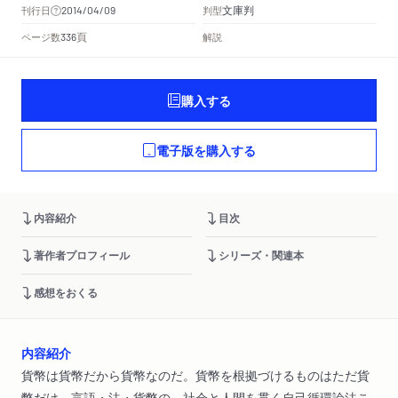
文庫判
刊行日
判型
2014/04/09
頁
ページ数
解説
336
購入する
電子版を購入する
内容紹介
目次
著作者プロフィール
シリーズ・関連本
感想をおくる
内容紹介
貨幣は貨幣だから貨幣なのだ。貨幣を根拠づけるものはただ貨
幣だけ。言語・法・貨幣の、社会と人間を貫く自己循環論法こ