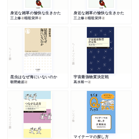
身近な雑草の愉快な生きかた
身近な雑草の愉快な生きかた
三上修
稲垣栄洋
三上修
稲垣栄洋
著
著
著
著
ちくまプリマー新書
ちくま新書
昆虫はなぜ海にいないのか
宇宙最強物質決定戦
朝野維起
高水裕一
著
著
ちくまプリマー新書
シリーズ・全集
マイテーマの探し方