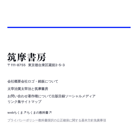
〒111-8755
東京都台東区蔵前2-5-3
会社概要
会社ロゴ・銘板について
太宰治賞
太宰治と筑摩書房
お問い合わせ
著作権について
出版目録
ソーシャルメディア
リンク集
サイトマップ
webちくま
ちくまの教科書
プライバシーポリシー
教科書採択の公正確保に関する基本方針
免責事項