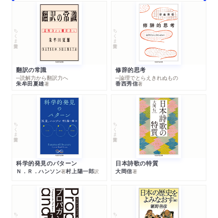
ちくま学芸文庫
ちくま学芸文庫
翻訳の常識
修辞的思考
─読解力から翻訳力へ
─論理でとらえきれぬもの
朱牟田夏雄
香西秀信
著
著
ちくま学芸文庫
ちくま学芸文庫
科学的発見のパターン
日本詩歌の特質
Ｎ．Ｒ．ハンソン
村上陽一郎
大岡信
著
訳
著
ちくま学芸文庫
ちくま学芸文庫