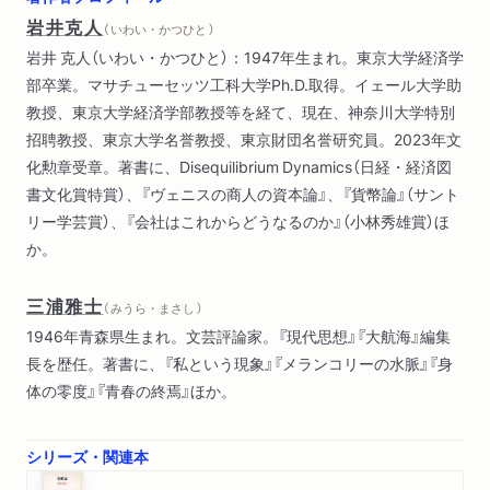
岩井克人
（ いわい・かつひと ）
岩井 克人（いわい・かつひと）：1947年生まれ。東京大学経済学
部卒業。マサチューセッツ工科大学Ph.D.取得。イェール大学助
教授、東京大学経済学部教授等を経て、現在、神奈川大学特別
招聘教授、東京大学名誉教授、東京財団名誉研究員。2023年文
化勲章受章。著書に、Disequilibrium Dynamics（日経・経済図
書文化賞特賞）、『ヴェニスの商人の資本論』、『貨幣論』（サント
リー学芸賞）、『会社はこれからどうなるのか』（小林秀雄賞）ほ
か。
三浦雅士
（ みうら・まさし ）
1946年青森県生まれ。文芸評論家。『現代思想』『大航海』編集
長を歴任。著書に、『私という現象』『メランコリーの水脈』『身
体の零度』『青春の終焉』ほか。
シリーズ・関連本