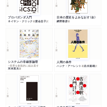
プロパガンダ入門
日本の歴史をよみなおす（全）
ネイサン・クリック
渡会圭子
網野善彦
著
訳
著
ちくま学芸文庫
ちくま学芸文庫
システムの非線形論理
人間の条件
─世界を創造的に組み直す
ハンナ・アーレント
志水速雄
著
訳
河本英夫
著
ちくま学芸文庫
ちくま学芸文庫