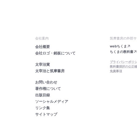
会社案内
筑摩書房の外部サ
webちくま
会社概要
ちくまの教科書
会社ロゴ・銘板について
プライバシーポリ
太宰治賞
教科書採択の公正
太宰治と筑摩書房
免責事項
お問い合わせ
著作権について
出版目録
ソーシャルメディア
リンク集
サイトマップ