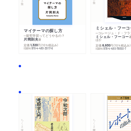
マイテーマの探し方
─探究学習ってどうやるの？
ミシェル・フーコー
片岡則夫
著
ほか
定価:
円
（10％税込み）
1,320
定価:
円
（10％税込み
6,930
ISBN:
978-4-480-25117-6
ISBN:
978-4-480-79050-7
ちくま文庫
ちくま学芸文庫