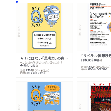
シリーズ・全集
シリーズ・全集
ＡＩにはない「思考力」の身につけ方
日本政治学会
編
─ことばの学びはなぜ大切なのか？
今井むつみ
著
定価:
円
（10％税込み）
4,510
ISBN:
978-4-480-86752-0
定価:
円
（10％税込み）
1,320
ISBN:
978-4-480-25155-8
シリーズ・全集
シリーズ・全集