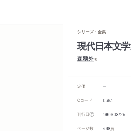
シリーズ・全集
現代日本文学
森鴎外
著
定価
--
Cコード
0393
刊行日
1969/08/25
ページ数
468
頁