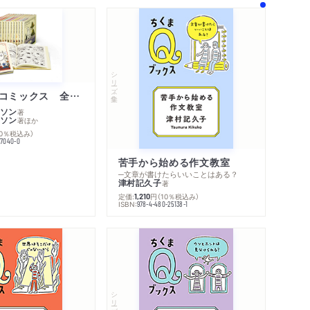
シリーズ・全集
ムーミン・コミックス 全１４巻セット
ソン
著
ソン
著
ほか
10％税込み）
77040-0
苦手から始める作文教室
─文章が書けたらいいことはある？
津村記久子
著
定価:
円
（10％税込み）
1,210
ISBN:
978-4-480-25138-1
シリーズ・全集