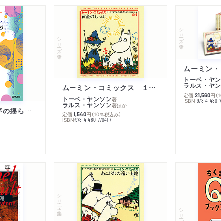
シリーズ・全集
シリーズ・全集
トーベ・ヤン
ラルス・ヤン
ムーミン・コミックス １ 黄金のしっぽ
定価:
円
（
21,560
トーベ・ヤンソン
著
ISBN:
978-4-480-
ラルス・ヤンソン
著
ほか
「リベラル国際秩序の揺らぎ」再考 年報政治学２０２６‐Ⅰ
定価:
円
（10％税込み）
1,540
ISBN:
978-4-480-77041-7
シリーズ・全集
シリーズ・全集