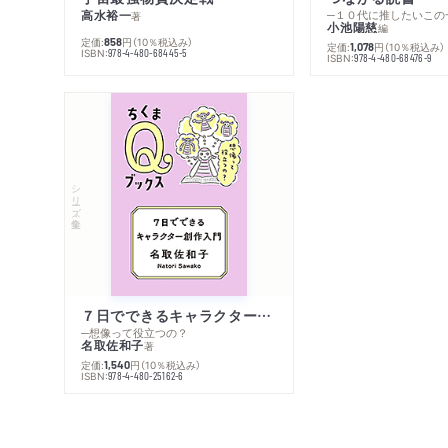
高水裕一
─１０代に推したいこの
著
小池陽慈
編
定価:
円
（10％税込み）
858
定価:
円
（10％税込み）
1,078
ISBN:
978-4-480-68445-5
ISBN:
978-4-480-68476-9
シリーズ・全集
７日でできるキャラクター創作入門
─想像って役立つの？
名取佐和子
著
定価:
円
（10％税込み）
1,540
ISBN:
978-4-480-25162-6