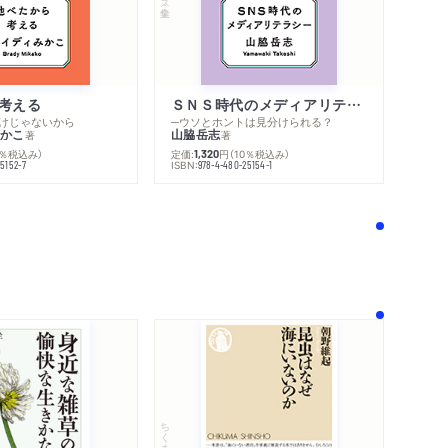
内容紹介・目次
考える
ＳＮＳ時代のメディアリテラシー
コンテンツリンク
けじゃないから
─ウソとホントは見分けられる？
シリーズ・関連本
かこ
山脇岳志
著
著
感想をおくる
0％税込み）
定価:
円
（10％税込み）
1,320
ISBN:
5152-7
978-4-480-25154-1
！
ちくま新書