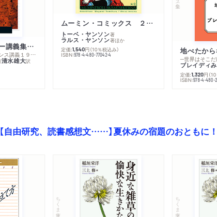
ムーミン・コミックス ２ あこがれの遠い土地
トーベ・ヤンソン
著
ラルス・ヤンソン
著
ほか
ミシェル・フーコー講義集成１０ 主体性と真理
定価:
円
（10％税込み）
地べたから
1,540
─コレージュ・ド・フランス講義１９８０－１９８１年度
ISBN:
978-4-480-77042-4
─世界はそこだ
清水雄大
著
訳
ブレイディみ
定価:
円
（1
1,320
）
ISBN:
978-4-480-2
【自由研究、読書感想文……】夏休みの宿題のおともに
ちくま文庫
ちくま文庫