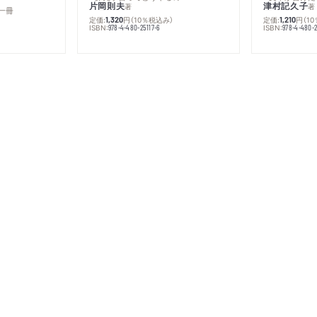
片岡則夫
津村記久子
著
著
一冊
定価:
円
（10％税込み）
定価:
円
（1
1,320
1,210
ISBN:
ISBN:
978-4-480-25117-6
978-4-480-2