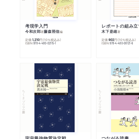
考現学入門
レポートの組み立
今和次郎
藤森照信
木下是雄
著
編
著
定価:
円
（10％税込み）
定価:
円
（10％税込み）
1,210
902
ISBN:
ISBN:
978-4-480-02115-1
978-4-480-08121-6
ちくまプリマー新書
ちくまプリマー新書
宇宙最強物質決定戦
つながる読書