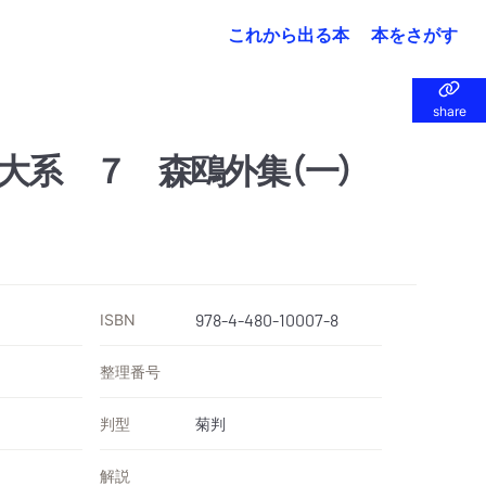
これから出る本
本をさがす
share
share
大系 ７ 森鴎外集（一）
ISBN
978-4-480-10007-8
整理番号
判型
菊判
解説