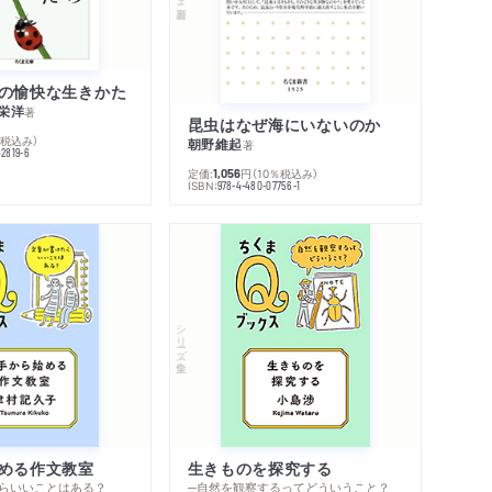
の愉快な生きかた
栄洋
著
昆虫はなぜ海にいないのか
％税込み）
朝野維起
著
42819-6
定価:
円
（10％税込み）
1,056
ISBN:
978-4-480-07756-1
シリーズ・全集
める作文教室
生きものを探究する
らいいことはある？
─自然を観察するってどういうこと？