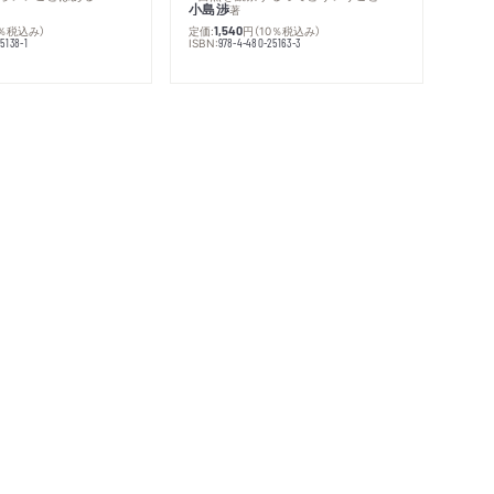
小島渉
著
0％税込み）
定価:
円
（10％税込み）
1,540
ISBN:
5138-1
978-4-480-25163-3