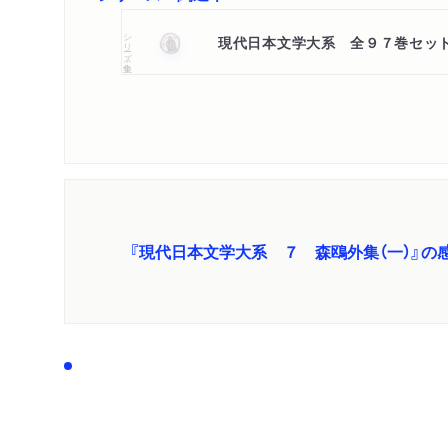
シリーズ・全集
現代日本文学大系 全９７巻セッ
『現代日本文学大系 ７ 森鴎外集（一）』の