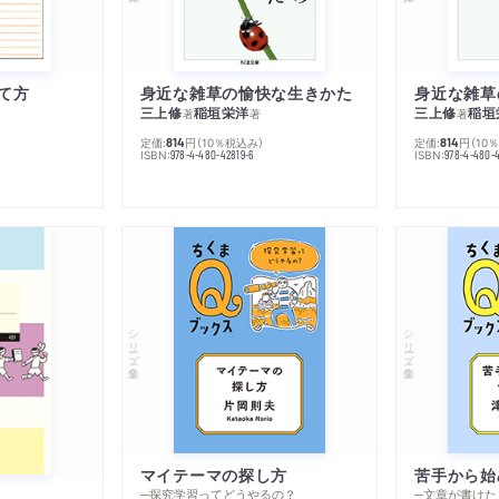
て方
身近な雑草の愉快な生きかた
身近な雑草
三上修
稲垣栄洋
三上修
稲垣
著
著
著
定価:
円
（10％税込み）
定価:
円
（10
814
814
ISBN:
ISBN:
978-4-480-42819-6
978-4-480-
シリーズ・全集
シリーズ・全集
マイテーマの探し方
苦手から始
─探究学習ってどうやるの？
─文章が書けた