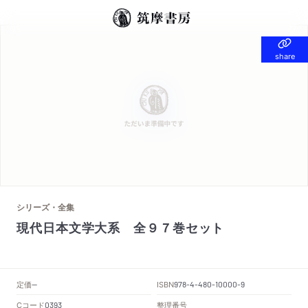
share
share
シリーズ・全集
現代日本文学大系 全９７巻セット
定価
ISBN
--
978-4-480-10000-9
Cコード
整理番号
0393