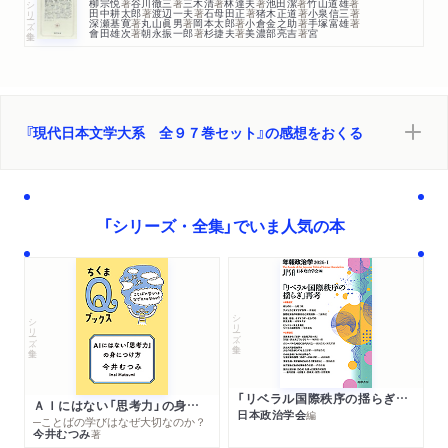
柳宗悦
著
谷川徹三
著
三木清
著
林達夫
著
池田潔
著
竹山道雄
著
シリーズ・全集
田中耕太郎
著
渡辺一夫
著
石母田正
著
猪木正道
著
小泉信三
著
深瀬基寛
著
丸山眞男
著
岡本太郎
著
小倉金之助
著
手塚富雄
著
會田雄次
著
朝永振一郎
著
杉捷夫
著
美濃部亮吉
著
宮
『現代日本文学大系 全９７巻セット』の感想をおくる
「シリーズ・全集」でいま人気の本
シリーズ・全集
シリーズ・全集
「リベラル国際秩序の揺らぎ」再考 年報政治学２０２６‐Ⅰ
ＡＩにはない「思考力」の身につけ方
日本政治学会
編
─ことばの学びはなぜ大切なのか？
今井むつみ
著