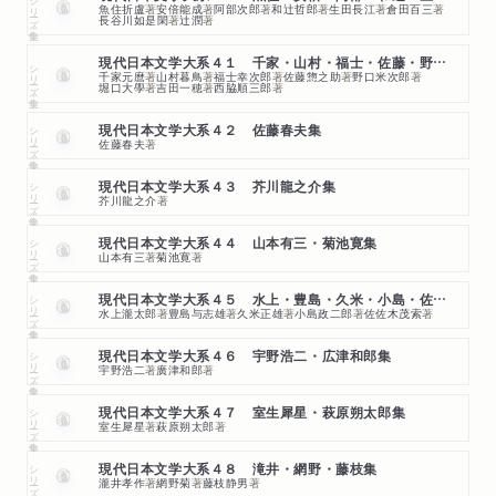
シリーズ・全集
魚住折盧
著
安倍能成
著
阿部次郎
著
和辻哲郎
著
生田長江
著
倉田百三
著
長谷川如是閑
著
辻潤
著
現代日本文学大系４１ 千家・山村・福士・佐藤・野口・堀口他集
シリーズ・全集
千家元麿
著
山村暮鳥
著
福士幸次郎
著
佐藤惣之助
著
野口米次郎
著
堀口大學
著
吉田一穂
著
西脇順三郎
著
シリーズ・全集
現代日本文学大系４２ 佐藤春夫集
佐藤春夫
著
シリーズ・全集
現代日本文学大系４３ 芥川龍之介集
芥川龍之介
著
シリーズ・全集
現代日本文学大系４４ 山本有三・菊池寛集
山本有三
著
菊池寛
著
シリーズ・全集
現代日本文学大系４５ 水上・豊島・久米・小島・佐々木集
水上瀧太郎
著
豊島与志雄
著
久米正雄
著
小島政二郎
著
佐佐木茂索
著
シリーズ・全集
現代日本文学大系４６ 宇野浩二・広津和郎集
宇野浩二
著
廣津和郎
著
シリーズ・全集
現代日本文学大系４７ 室生犀星・萩原朔太郎集
室生犀星
著
萩原朔太郎
著
シリーズ・全集
現代日本文学大系４８ 滝井・網野・藤枝集
瀧井孝作
著
網野菊
著
藤枝静男
著