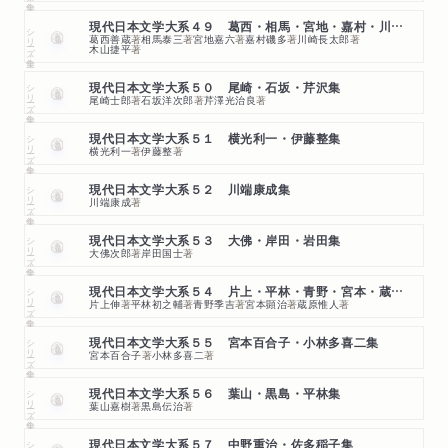
現代日本文学大系４９ 葛西・相馬・宮地・嘉村・川崎・木山集
シリーズ・全集
葛西善蔵
著
相馬泰三
著
宮地嘉六
著
嘉村磯多
著
川崎長太郎
著
木山捷平
著
シリーズ・全集
現代日本文学大系５０ 尾崎・石坂・芹沢集
尾崎士郎
著
石坂洋次郎
著
芹澤光治良
著
シリーズ・全集
現代日本文学大系５１ 横光利一・伊藤整集
横光利一
著
伊藤整
著
シリーズ・全集
現代日本文学大系５２ 川端康成集
川端康成
著
シリーズ・全集
現代日本文学大系５３ 大佛・岸田・岩田集
大佛次郎
著
岸田国士
著
シリーズ・全集
現代日本文学大系５４ 片上・平林・青野・宮本・蔵原集
片上伸
著
平林初之輔
著
青野季吉
著
宮本顕治
著
蔵原惟人
著
シリーズ・全集
現代日本文学大系５５ 宮本百合子・小林多喜二集
宮本百合子
著
小林多喜二
著
シリーズ・全集
現代日本文学大系５６ 葉山・黒島・平林集
葉山嘉樹
著
黒島伝治
著
現代日本文学大系５７ 中野重治・佐多稲子集