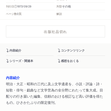
その他
刊行日
判型
1973/09/29
頁
ページ数
解説
0
出版社品切れ
内容紹介
コンテンツリンク
シリーズ・関連本
感想をおくる
内容紹介
明治・大正・昭和の三代に及ぶ文学遺産を、小説・評論・詩・
短歌・俳句・戯曲など文学営為の全分野にわたって集大成。目
配りの行き届いた編集、信頼のおける校訂など高い評価を得た
もの。ひさかたぶりの限定復刊。