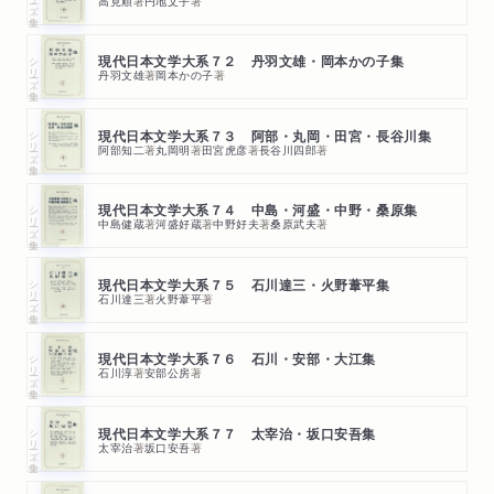
高見順
著
円地文子
著
シリーズ・全集
現代日本文学大系７２ 丹羽文雄・岡本かの子集
丹羽文雄
著
岡本かの子
著
シリーズ・全集
現代日本文学大系７３ 阿部・丸岡・田宮・長谷川集
阿部知二
著
丸岡明
著
田宮虎彦
著
長谷川四郎
著
シリーズ・全集
現代日本文学大系７４ 中島・河盛・中野・桑原集
中島健蔵
著
河盛好蔵
著
中野好夫
著
桑原武夫
著
シリーズ・全集
現代日本文学大系７５ 石川達三・火野葦平集
石川達三
著
火野葦平
著
シリーズ・全集
現代日本文学大系７６ 石川・安部・大江集
石川淳
著
安部公房
著
シリーズ・全集
現代日本文学大系７７ 太宰治・坂口安吾集
太宰治
著
坂口安吾
著