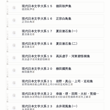
シリーズ・全集
現代日本文学大系１５ 徳田秋声集
徳田秋声
著
シリーズ・全集
現代日本文学大系１６ 正宗白鳥集
正宗白鳥
著
シリーズ・全集
現代日本文学大系１７ 夏目漱石集（一）
夏目漱石
著
シリーズ・全集
現代日本文学大系１８ 夏目漱石集（二）
夏目漱石
著
シリーズ・全集
現代日本文学大系１９ 高浜虚子・河東碧悟桐集
高浜虚子
著
河東碧悟桐
著
シリーズ・全集
現代日本文学大系２０ 柳田國男集
柳田國男
著
シリーズ・全集
現代日本文学大系２１ 岩野・真山・上司・近松集
岩野泡鳴
著
眞山靑果
著
上司小剣
著
近松秋江
著
シリーズ・全集
現代日本文学大系２２ 幸徳・堺・田岡・大杉・荒畑・河上集
幸徳秋水
著
堺枯川
著
田岡嶺雲
著
大杉栄
著
荒畑寒村
著
河上肇
著
シリーズ・全集
現代日本文学大系２３ 永井荷風集（一）
永井荷風
著