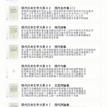
現代日本文学大系９２ 現代名作集（二）
神西清
著
加藤道夫
著
井上友一郎
著
原民喜
著
田中英光
著
今日出海
著
シリーズ・全集
由起しげ子
著
小山清
著
澤野久雄
著
きだみのる
著
小山いと子
著
小沼丹
著
大原富枝
著
北原武夫
著
小川國夫
著
なだいなだ
著
倉橋由美子
著
芝木好子
著
三浦哲郎
著
河野多惠子
著
瀬戸内晴美
現代日本文学大系９３ 現代詩集
富永太郎
著
安西冬衞
著
逸見猶吉
著
田中冬二
著
竹中郁
著
大手拓次
著
シリーズ・全集
丸山薫
著
壺井繁治
著
北園克衞
著
谷川俊太郎
著
竹内勝太郎
著
飯島耕一
著
谷川雁
著
鮎川信夫
著
田村隆一
著
大岡信
著
會田綱雄
著
吉岡実
著
清岡卓行
著
岩田宏
著
安東
現代日本文学大系９４ 現代歌集
尾上柴舟
著
尾山篤二郎
著
西村陽吉
著
松倉米吉
著
土田耕平
著
石原純
著
シリーズ・全集
松村英一
著
五島茂
著
結城哀草果
著
吉野秀雄
著
岡山巖
著
渡邊順三
著
坪野哲久
著
佐藤佐太郎
著
山口茂吉
著
前川佐美雄
著
宮柊二
著
近藤芳美
著
木俣修
著
大野誠夫
現代日本文学大系９５ 現代句集
内藤鳴雪
著
村上鬼城
著
尾崎放哉
著
前田普羅
著
阿波野青畝
著
シリーズ・全集
富安風生
著
芝不器男
著
川端茅舎
著
松本たかし
著
渡邊水巴
著
中塚一碧樓
著
原石鼎
著
星野立子
著
種田山頭火
著
三橋鷹女
著
富澤赤黄男
著
山口青邨
著
高野素十
著
臼田亞浪
著
日野草城
現代日本文学大系９６ 文芸評論集
石橋忍月
著
綱島梁川
著
高山樗牛
著
島村抱月
著
相馬御風
著
シリーズ・全集
長谷川天渓
著
田中王堂
著
赤木桁平
著
本間久雄
著
千葉龜雄
著
小宮山明敏
著
大宅莊一
著
勝本清一郎
著
瀬沼茂樹
著
戸坂潤
著
窪川鶴次郎
著
山室静
著
岩上順一
著
神西清
著
佐々木基
現代日本文学大系９７ 現代評論集