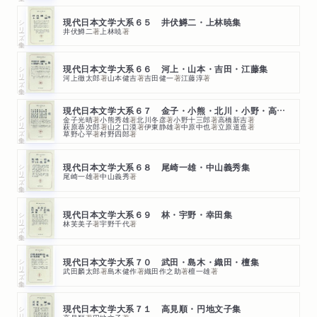
シリーズ・全集
現代日本文学大系６５ 井伏鱒二・上林暁集
井伏鱒二
著
上林暁
著
シリーズ・全集
現代日本文学大系６６ 河上・山本・吉田・江藤集
河上徹太郎
著
山本健吉
著
吉田健一
著
江藤淳
著
現代日本文学大系６７ 金子・小熊・北川・小野・高橋・萩原他集
シリーズ・全集
金子光晴
著
小熊秀雄
著
北川冬彦
著
小野十三郎
著
高橋新吉
著
萩原恭次郎
著
山之口漠
著
伊東静雄
著
中原中也
著
立原道造
著
草野心平
著
村野四郎
著
シリーズ・全集
現代日本文学大系６８ 尾崎一雄・中山義秀集
尾崎一雄
著
中山義秀
著
シリーズ・全集
現代日本文学大系６９ 林・宇野・幸田集
林芙美子
著
宇野千代
著
シリーズ・全集
現代日本文学大系７０ 武田・島木・織田・檀集
武田麟太郎
著
島木健作
著
織田作之助
著
檀一雄
著
シリーズ・全集
現代日本文学大系７１ 高見順・円地文子集