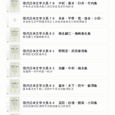
シリーズ・全集
現代日本文学大系７８ 中村・唐木・臼井・竹内集
中村光夫
著
唐木順三
著
臼井吉見
著
竹内好
著
シリーズ・全集
現代日本文学大系７９ 本多・平野・荒・埴谷・小田切集
本多秋五
著
平野謙
著
荒正人
著
埴谷雄高
著
小田切秀雄
著
シリーズ・全集
現代日本文学大系８０ 椎名鱗三・梅崎春生集
椎名麟三
著
梅崎春生
著
シリーズ・全集
現代日本文学大系８１ 野間宏・武田泰淳集
野間宏
著
武田泰淳
著
シリーズ・全集
現代日本文学大系８２ 加藤・中村・福永集
加藤周一
著
中村真一郎
著
シリーズ・全集
現代日本文学大系８３ 森本・木下・田中・飯澤集
森本薫
著
木下順二
著
田中千禾夫
著
飯澤匡
著
シリーズ・全集
現代日本文学大系８４ 花田・杉浦・開高・小田集
花田清輝
著
杉浦明平
著
開高健
著
小田実
著