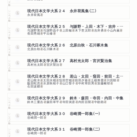
シリーズ・全集
現代日本文学大系２４ 永井荷風集（二）
永井荷風
著
現代日本文学大系２５ 与謝野・上田・木下・吉井・小山内・長田
シリーズ・全集
与謝野寛
著
与謝野晶子
著
上田敏
著
木下杢太郎
著
吉井勇
著
小山内薫
著
長田秀雄
著
平出修
著
シリーズ・全集
現代日本文学大系２６ 北原白秋・石川啄木集
北原白秋
著
石川啄木
著
シリーズ・全集
現代日本文学大系２７ 高村光太郎・宮沢賢治集
高村光太郎
著
宮沢賢治
著
現代日本文学大系２８ 若山・太田・窪田・前田・土岐・川田他集
シリーズ・全集
若山牧水
著
太田水穂
著
窪田空穂
著
前田夕暮
著
土岐善麿
著
川田順
著
飯田蛇忽
著
水原秋桜子
著
山口誓子
著
中村草田男
著
加藤楸邨
著
石田波郷
著
シリーズ・全集
現代日本文学大系２９ 鈴木・森田・寺田・内田・中集
鈴木三重吉
著
森田草平
著
寺田寅彦
著
内田百閒
著
中勘助
著
シリーズ・全集
現代日本文学大系３０ 谷崎潤一郎集（一）
谷崎潤一郎
著
シリーズ・全集
現代日本文学大系３１ 谷崎潤一郎集（二）
谷崎潤一郎
著