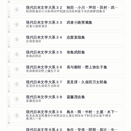
シリーズ・全集
現代日本文学大系３２ 秋田・小川・坪田・田村・武林集
秋田雨雀
著
小川未明
著
坪田譲治
著
田村俊子
著
武林夢想庵
著
シリーズ・全集
現代日本文学大系３３ 武者小路実篤集
武者小路実篤
著
シリーズ・全集
現代日本文学大系３４ 志賀直哉集
志賀直哉
著
シリーズ・全集
現代日本文学大系３５ 有島武郎集
有島武郎
著
シリーズ・全集
現代日本文学大系３６ 長与善郎・野上弥生子集
長與善郎
著
野上彌生子
著
シリーズ・全集
現代日本文学大系３７ 里見弴・久保田万太郎集
里見弴
著
久保田万太郎
著
シリーズ・全集
現代日本文学大系３８ 斎藤茂吉集
斎藤茂吉
著
現代日本文学大系３９ 島木・岡・中村・土屋・木下・古泉他集
シリーズ・全集
島木赤彦
著
岡麓
著
中村憲吉
著
土屋文明
著
木下利玄
著
古泉千樫
著
會津八一
著
現代日本文学大系４０ 魚住・安倍・阿部・和辻・生田・倉田他集