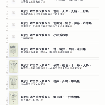
シリーズ・全集
中野重治
著
佐多稲子
著
シリーズ・全集
現代日本文学大系５８ 村山・久保・真船・三好集
村山知義
著
久保栄
著
眞船豊
著
三好十郎
著
シリーズ・全集
現代日本文学大系５９ 前田河・徳永・伊藤・壺井集
前田河広一郎
著
徳永直
著
伊藤永之介
著
壷井榮
著
シリーズ・全集
現代日本文学大系６０ 小林秀雄集
小林秀雄
著
シリーズ・全集
現代日本文学大系６１ 林・亀井・保田・蓮田集
林房雄
著
亀井勝一郎
著
保田與重郎
著
蓮田善明
著
シリーズ・全集
現代日本文学大系６２ 牧野・稲垣・十一谷・犬養・中河・今集
牧野信一
著
稲垣足穂
著
十一谷義三郎
著
犬飼健
著
今東光
著
シリーズ・全集
現代日本文学大系６３ 梶井・外村・中島集
梶井基次郎
著
外村繁
著
シリーズ・全集
現代日本文学大系６４ 堀辰雄・三好達治集
堀辰雄
著
三好達治
著