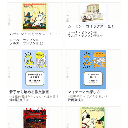
シリーズ・全集
シリーズ・全集
ムーミン・コミックス 全１４巻セット
トーベ・ヤンソン
著
ムーミン・コミックス １ 黄金のしっぽ
ラルス・ヤンソン
著
ほか
トーベ・ヤンソン
著
ラルス・ヤンソン
著
ほか
シリーズ・全集
シリーズ・全集
苦手から始める作文教室
マイテーマの探し方
─文章が書けたらいいことはある？
─探究学習ってどうやるの？
津村記久子
片岡則夫
著
著
シリーズ・全集
シリーズ・全集