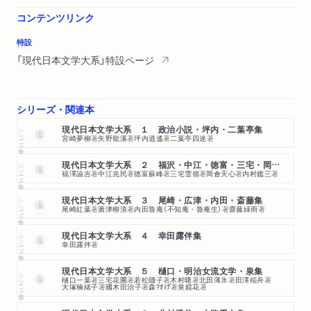
コンテンツリンク
特設
「現代日本文学大系」特設ページ
シリーズ・関連本
シリーズ・全集
現代日本文学大系 １ 政治小説・坪内・二葉亭集
宮崎夢柳
著
矢野龍溪
著
坪内逍遙
著
二葉亭四迷
著
シリーズ・全集
現代日本文学大系 ２ 福沢・中江・徳富・三宅・岡倉・内村集
福澤諭吉
著
中江兆民
著
徳富蘇峰
著
三宅雪嶺
著
岡倉天心
著
内村鑑三
著
シリーズ・全集
現代日本文学大系 ３ 尾崎・広津・内田・斎藤集
尾崎紅葉
著
廣津柳浪
著
内田魯庵（不知庵・魯庵生）
著
齋藤緑雨
著
シリーズ・全集
現代日本文学大系 ４ 幸田露伴集
幸田露伴
著
現代日本文学大系 ５ 樋口・明治女流文学・泉集
シリーズ・全集
樋口一葉
著
三宅花圃
著
若松賤子
著
木村曙
著
北田薄氷
著
田澤稲舟
著
大塚楠緒子
著
國木田治子
著
森?ｵげ
著
泉鏡花
著