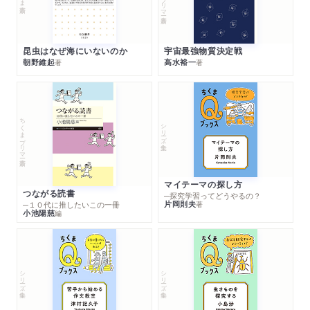
昆虫はなぜ海にいないのか
宇宙最強物質決定戦
朝野維起
高水裕一
著
著
ちくまプリマー新書
シリーズ・全集
マイテーマの探し方
つながる読書
─探究学習ってどうやるの？
片岡則夫
著
─１０代に推したいこの一冊
小池陽慈
編
シリーズ・全集
シリーズ・全集