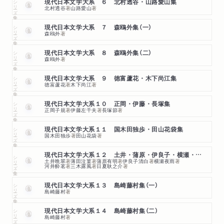
シリーズ・全集
現代日本文学大系 ６ 北村透谷・山路愛山集
北村透谷
著
山路愛山
著
シリーズ・全集
現代日本文学大系 ７ 森鴎外集（一）
森鴎外
著
シリーズ・全集
現代日本文学大系 ８ 森鴎外集（二）
森鴎外
著
シリーズ・全集
現代日本文学大系 ９ 徳富蘆花・木下尚江集
徳富蘆花
著
木下尚江
著
シリーズ・全集
現代日本文学大系１０ 正岡・伊藤・長塚集
正岡子規
著
伊藤左千夫
著
長塚節
著
シリーズ・全集
現代日本文学大系１１ 国木田独歩・田山花袋集
国木田独歩
著
田山花袋
著
現代日本文学大系１２ 土井・蒲原・伊良子・横瀬・河井・三木他
シリーズ・全集
土井晩翠
著
薄田泣菫
著
蒲原有明
著
伊良子清白
著
横瀬夜雨
著
河井酔茗
著
三木露風
著
日夏耿之介
著
シリーズ・全集
現代日本文学大系１３ 島崎藤村集（一）
島崎藤村
著
シリーズ・全集
現代日本文学大系１４ 島崎藤村集（二）
島崎藤村
著