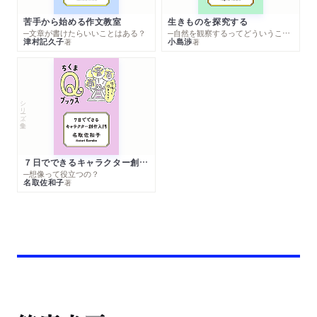
苦手から始める作文教室
生きものを探究する
─文章が書けたらいいことはある？
─自然を観察するってどういうこと？
津村記久子
小島渉
著
著
シリーズ・全集
７日でできるキャラクター創作入門
─想像って役立つの？
名取佐和子
著