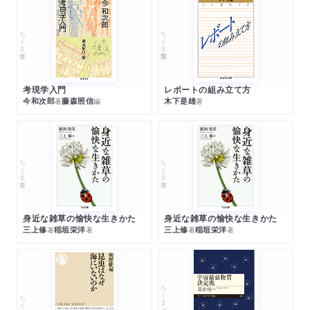
ちくま文庫
ちくま学芸文庫
考現学入門
レポートの組み立て方
今和次郎
藤森照信
木下是雄
著
編
著
ちくま文庫
ちくま文庫
身近な雑草の愉快な生きかた
身近な雑草の愉快な生きかた
三上修
稲垣栄洋
三上修
稲垣栄洋
著
著
著
著
ちくまプリマー新書
ちくま新書