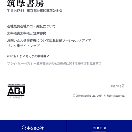
〒111-8755
東京都台東区蔵前2-5-3
会社概要
会社ロゴ・銘板について
太宰治賞
太宰治と筑摩書房
お問い合わせ
著作権について
出版目録
ソーシャルメディア
リンク集
サイトマップ
webちくま
ちくまの教科書
プライバシーポリシー
教科書採択の公正確保に関する基本方針
免責事項
PageTop
© Chikumashobo Ltd.
2024
All Rights Reserved.
本をさがす