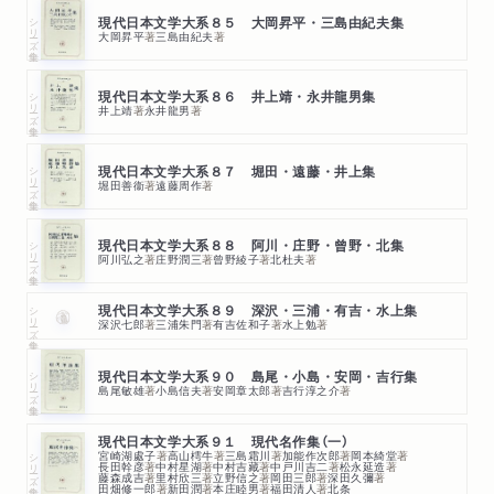
シリーズ・全集
現代日本文学大系８５ 大岡昇平・三島由紀夫集
大岡昇平
著
三島由紀夫
著
シリーズ・全集
現代日本文学大系８６ 井上靖・永井龍男集
井上靖
著
永井龍男
著
シリーズ・全集
現代日本文学大系８７ 堀田・遠藤・井上集
堀田善衞
著
遠藤周作
著
シリーズ・全集
現代日本文学大系８８ 阿川・庄野・曾野・北集
阿川弘之
著
庄野潤三
著
曾野綾子
著
北杜夫
著
シリーズ・全集
現代日本文学大系８９ 深沢・三浦・有吉・水上集
深沢七郎
著
三浦朱門
著
有吉佐和子
著
水上勉
著
シリーズ・全集
現代日本文学大系９０ 島尾・小島・安岡・吉行集
島尾敏雄
著
小島信夫
著
安岡章太郎
著
吉行淳之介
著
現代日本文学大系９１ 現代名作集（一）
宮崎湖處子
著
高山樗牛
著
三島霜川
著
加能作次郎
著
岡本綺堂
著
シリーズ・全集
長田幹彦
著
中村星湖
著
中村吉藏
著
中戸川吉二
著
松永延造
著
藤森成吉
著
里村欣三
著
立野信之
著
岡田三郎
著
深田久彌
著
田畑修一郎
著
新田潤
著
本庄睦男
著
福田清人
著
北条