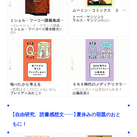
ムーミン・コミックス ２ あこがれの遠い土地
トーベ・ヤンソン
著
ミシェル・フーコー講義集成１０ 主体性と真理
ラルス・ヤンソン
著
ほか
─コレージュ・ド・フランス講義１９８０－１９８１年度
ミシェル・フーコー
清水雄大
著
訳
ほか
シリーズ・全集
シリーズ・全集
地べたから考える
ＳＮＳ時代のメディアリテラシー
─世界はそこだけじゃないから
─ウソとホントは見分けられる？
ブレイディみかこ
山脇岳志
著
著
【自由研究、読書感想文……】夏休みの宿題のおと
もに！