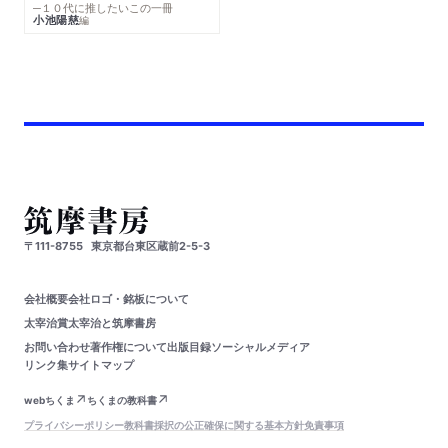
─１０代に推したいこの一冊
小池陽慈
編
〒111-8755
東京都台東区蔵前2-5-3
会社概要
会社ロゴ・銘板について
太宰治賞
太宰治と筑摩書房
お問い合わせ
著作権について
出版目録
ソーシャルメディア
リンク集
サイトマップ
webちくま
ちくまの教科書
プライバシーポリシー
教科書採択の公正確保に関する基本方針
免責事項