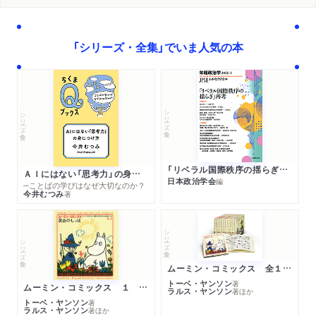
「シリーズ・全集」でいま人気の本
シリーズ・全集
シリーズ・全集
「リベラル国際秩序の揺らぎ」再考 年報政治学２０２６‐Ⅰ
ＡＩにはない「思考力」の身につけ方
日本政治学会
編
─ことばの学びはなぜ大切なのか？
今井むつみ
著
シリーズ・全集
シリーズ・全集
ムーミン・コミックス 全１４巻セット
トーベ・ヤンソン
著
ムーミン・コミックス １ 黄金のしっぽ
ラルス・ヤンソン
著
ほか
トーベ・ヤンソン
著
ラルス・ヤンソン
著
ほか