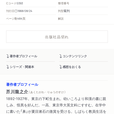
Cコード
整理番号
0393
菊判
刊行日
判型
1968/08/24
頁
ページ数
解説
464
出版社品切れ
著作者プロフィール
コンテンツリンク
シリーズ・関連本
感想をおくる
著作者プロフィール
芥川龍之介
（ あくたがわ・りゅうのすけ ）
1892-1927年。東京の下町生まれ。幼いころより和漢の書に親
しみ、怪異を好んだ。一高、東京帝大英文科にすすむ。在学中
に書いた「鼻」が夏目漱石の激賞を受ける。しばらく教員生活を