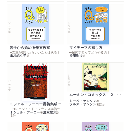
シリーズ・全集
シリーズ・全集
苦手から始める作文教室
マイテーマの探し方
─文章が書けたらいいことはある？
─探究学習ってどうやるの？
津村記久子
片岡則夫
著
著
シリーズ・全集
シリーズ・全集
ムーミン・コミックス ２ あこがれの遠い土地
トーベ・ヤンソン
著
ミシェル・フーコー講義集成１０ 主体性と真理
ラルス・ヤンソン
著
ほか
─コレージュ・ド・フランス講義１９８０－１９８１年度
ミシェル・フーコー
清水雄大
著
訳
ほか