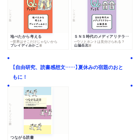
シリーズ・全集
シリーズ・全集
地べたから考える
ＳＮＳ時代のメディアリテラシー
─世界はそこだけじゃないから
─ウソとホントは見分けられる？
ブレイディみかこ
山脇岳志
著
著
【自由研究、読書感想文……】夏休みの宿題のおと
もに！
ちくまプリマー新書
つながる読書