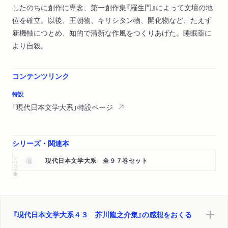
したのちに創作に専念、第一創作集『羅生門』によって文壇の地
位を確立。以後、王朝物、キリシタン物、開化物など、たえず
新機軸につとめ、知的で清新な作風をつくりあげた。睡眠薬に
より自殺。
コンテンツリンク
特設
「現代日本文学大系」特設ページ
シリーズ・関連本
シリーズ・全集
現代日本文学大系 全９７巻セット
『現代日本文学大系４３ 芥川龍之介集』の感想をおくる