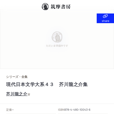
share
share
シリーズ・全集
現代日本文学大系４３ 芥川龍之介集
芥川龍之介
著
定価
ISBN
--
978-4-480-10043-6