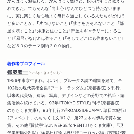
がんばって勉強しろ。がんばって働けと、僕らはずっと教えら
れてきた。でもそんな「向上心」なんてひとつも持たないまま
に、実に楽しく居心地よく毎日を過ごしている人たちがどれほ
ど多いことか。「片づけないこと」「狭さをおそれないこと」「部
屋を壊すこと」「洋服と住むこと」「部屋をギャラリーにするこ
と」「風呂がなければ作ること」「そしてどこにも住まないこと」
など５０のテーマ別約３００物件。
著作者プロフィール
都築響一
（ つづき・きょういち ）
1956年東京生まれ。ポパイ、ブルータス誌の編集を経て、全
102巻の現代美術全集『アート・ランダム』（京都書院）を刊行。
以来現代美術、建築、写真、デザインなどの分野での執筆・編
集活動を続けている。93年『TOKYO STYLE』刊行（京都書院、
のちちくま文庫）。96年刊行の『ROADSIDE JAPAN 珍日本紀行』
（アスペクト、のちちくま文庫）で、第23回木村伊兵衛賞を受
賞。その他『賃貸宇宙UNIVERSE forRENT』（ちくま文庫）、『現
代美術場外乱闘』（洋泉社）『珍世界紀行ヨーロッパ編』『夜露死苦