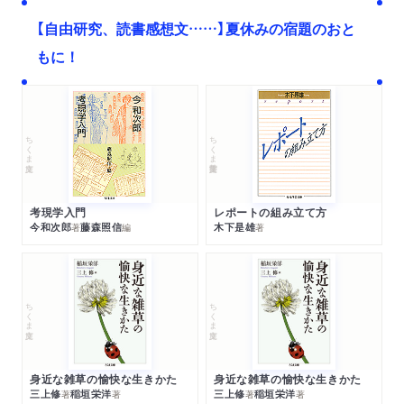
【自由研究、読書感想文……】夏休みの宿題のおと
もに！
ちくま文庫
ちくま学芸文庫
考現学入門
レポートの組み立て方
今和次郎
藤森照信
木下是雄
著
編
著
ちくま文庫
ちくま文庫
身近な雑草の愉快な生きかた
身近な雑草の愉快な生きかた
三上修
稲垣栄洋
三上修
稲垣栄洋
著
著
著
著