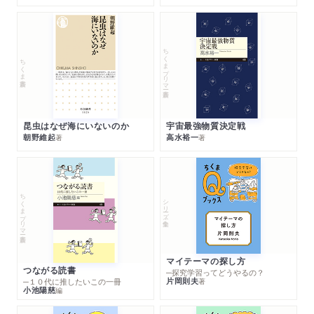
ちくまプリマー新書
ちくま新書
昆虫はなぜ海にいないのか
宇宙最強物質決定戦
朝野維起
高水裕一
著
著
ちくまプリマー新書
シリーズ・全集
マイテーマの探し方
つながる読書
─探究学習ってどうやるの？
片岡則夫
著
─１０代に推したいこの一冊
小池陽慈
編