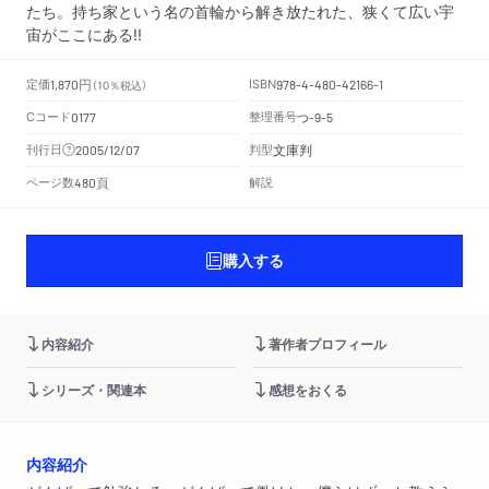
たち。持ち家という名の首輪から解き放たれた、狭くて広い宇
宙がここにある!!
円
定価
ISBN
1,870
（10％税込）
978-4-480-42166-1
Cコード
整理番号
つ
0177
-9-5
文庫判
刊行日
判型
2005/12/07
頁
ページ数
解説
480
購入する
内容紹介
著作者プロフィール
シリーズ・関連本
感想をおくる
内容紹介