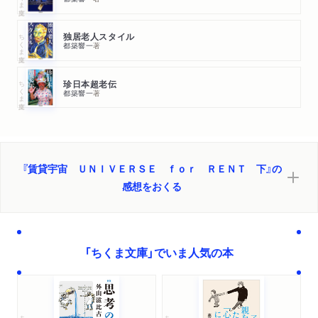
ちくま文庫
独居老人スタイル
都築響一
著
ちくま文庫
珍日本超老伝
都築響一
著
『賃貸宇宙 ＵＮＩＶＥＲＳＥ ｆｏｒ ＲＥＮＴ 下』の
感想をおくる
「ちくま文庫」でいま人気の本