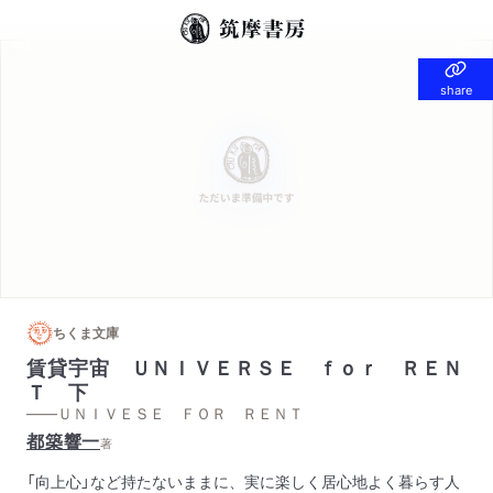
share
share
ちくま文庫
賃貸宇宙 ＵＮＩＶＥＲＳＥ ｆｏｒ ＲＥＮ
Ｔ 下
——ＵＮＩＶＥＳＥ ＦＯＲ ＲＥＮＴ
都築響一
著
「向上心」など持たないままに、実に楽しく居心地よく暮らす人