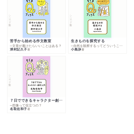
シリーズ・全集
シリーズ・全集
苦手から始める作文教室
生きものを探究する
─文章が書けたらいいことはある？
─自然を観察するってどういうこと？
津村記久子
小島渉
著
著
シリーズ・全集
７日でできるキャラクター創作入門
─想像って役立つの？
名取佐和子
著