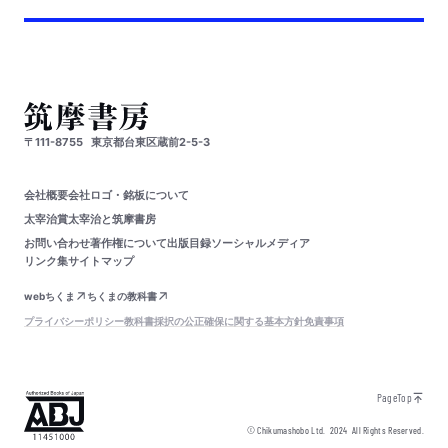
〒111-8755
東京都台東区蔵前2-5-3
会社概要
会社ロゴ・銘板について
太宰治賞
太宰治と筑摩書房
お問い合わせ
著作権について
出版目録
ソーシャルメディア
リンク集
サイトマップ
webちくま
ちくまの教科書
プライバシーポリシー
教科書採択の公正確保に関する基本方針
免責事項
PageTop
© Chikumashobo Ltd.
2024
All Rights Reserved.