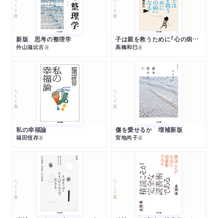
ちくま文庫
ちくま文庫
新版 思考の整理学
子は親を救うために「心の病」になる
外山滋比古
高橋和巳
著
著
ちくま文庫
ちくま文庫
私の幸福論
傷を愛せるか 増補新版
福田恆存
宮地尚子
著
著
ちくま文庫
ちくま文庫