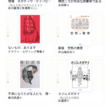
増補 ネガティヴ・ケイパビリティで生きる
積読こそが完全な読書術である
─答えを急がず立ち止まる力
永田希
著
谷川嘉浩
朱喜哲
著
著
ほか
ちくま文庫
ちくま文庫
ないもの、あります
新版 空気の教育
クラフト・エヴィング商會
著
外山滋比古
著
ちくま文庫
ちくま文庫
不幸になりたがる人たち 増補新版
カジムヌガタイ
春日武彦
─風が語る沖縄戦
著
比嘉慂
著