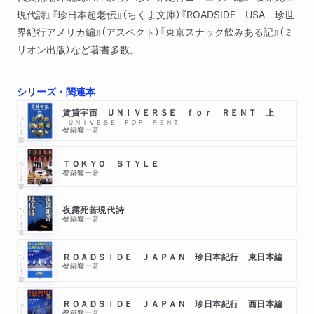
現代詩』『珍日本超老伝』（ちくま文庫）『ROADSIDE USA 珍世
界紀行アメリカ編』（アスペクト）『東京スナック飲みある記』（ミ
リオン出版）など著書多数。
シリーズ・関連本
賃貸宇宙 ＵＮＩＶＥＲＳＥ ｆｏｒ ＲＥＮＴ 上
ちくま文庫
─ＵＮＩＶＥＳＥ ＦＯＲ ＲＥＮＴ
都築響一
著
ちくま文庫
ＴＯＫＹＯ ＳＴＹＬＥ
都築響一
著
ちくま文庫
夜露死苦現代詩
都築響一
著
ちくま文庫
ＲＯＡＤＳＩＤＥ ＪＡＰＡＮ 珍日本紀行 東日本編
都築響一
著
ちくま文庫
ＲＯＡＤＳＩＤＥ ＪＡＰＡＮ 珍日本紀行 西日本編
都築響一
著