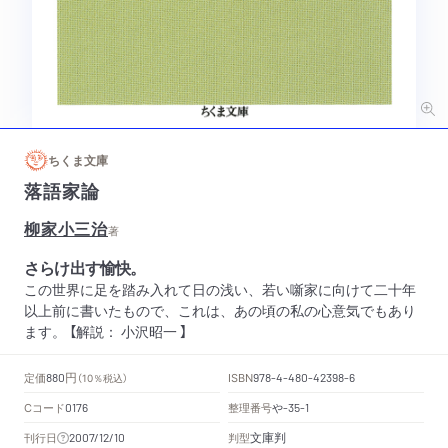
ちくま文庫
落語家論
柳家小三治
著
さらけ出す愉快。
この世界に足を踏み入れて日の浅い、若い噺家に向けて二十年
以上前に書いたもので、これは、あの頃の私の心意気でもあり
ます。 【解説： 小沢昭一 】
円
定価
ISBN
880
（10％税込）
978-4-480-42398-6
Cコード
整理番号
や
0176
-35-1
文庫判
刊行日
判型
2007/12/10