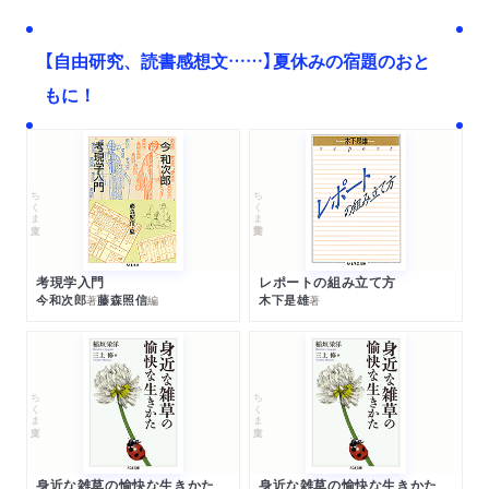
【自由研究、読書感想文……】夏休みの宿題のおと
もに！
ちくま文庫
ちくま学芸文庫
考現学入門
レポートの組み立て方
今和次郎
藤森照信
木下是雄
著
編
著
ちくま文庫
ちくま文庫
身近な雑草の愉快な生きかた
身近な雑草の愉快な生きかた