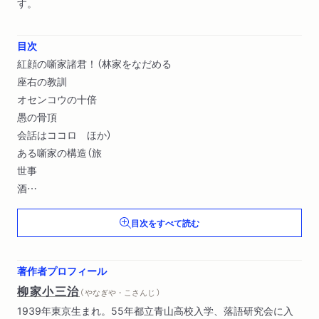
す。
目次
紅顔の噺家諸君！（林家をなだめる
座右の教訓
オセンコウの十倍
愚の骨頂
会話はココロ ほか）
ある噺家の構造（旅
世事
酒
塩
目次をすべて読む
歳 ほか）
著作者プロフィール
柳家小三治
（ やなぎや・こさんじ ）
1939年東京生まれ。55年都立青山高校入学、落語研究会に入