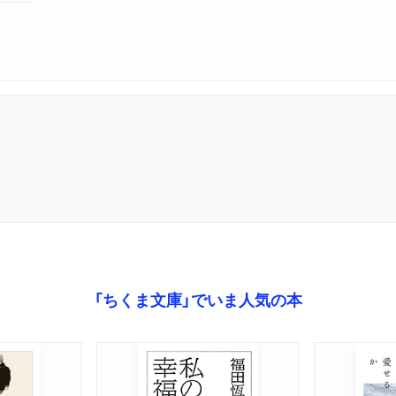
第七話 福田恆存の雪隠詰
「では、あなたは天皇をあ
か」
第三章 相手を操る弁論術
第八話 ナポレオンの恫喝
「諸君の中で、ジョーンズ
とりもいないだろう、ええ
第九話 丸山眞男の対照法
「ちくま文庫」でいま人気の本
「私自身の選択についてい
義の『虚妄』の方に賭ける」
第十話 鳴海仙吉のディレ