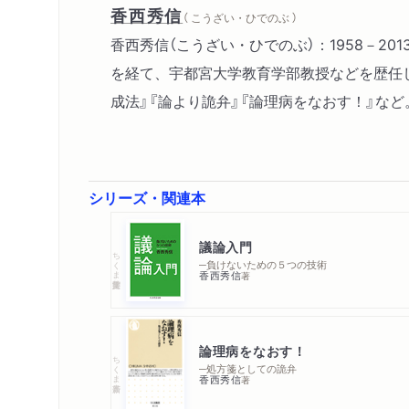
香西秀信
（ こうざい・ひでのぶ ）
香西秀信（こうざい・ひでのぶ）：1958－
を経て、宇都宮大学教育学部教授などを歴任し
成法』『論より詭弁』『論理病をなおす！』など
シリーズ・関連本
議論入門
ちくま学芸文庫
─負けないための５つの技術
香西秀信
著
論理病をなおす！
ちくま新書
─処方箋としての詭弁
香西秀信
著