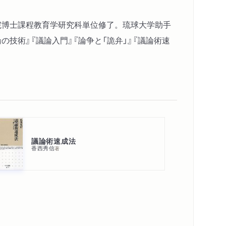
寝ることはイイことなのか」
学院博士課程教育学研究科単位修了。琉球大学助手
二者択一の力
技術』『議論入門』『論争と「詭弁」』『議論術速
の神の教へ給ふことわりにも違はじとておぼし立
人慾より計策り給ふか」
的なのか？
…相手の答えを封じる問い
議論術速成法
ちゃ食えないような立派な料理なのかよ」
香西秀信
著
…言質を取るための問い
今娑婆にいるのか」