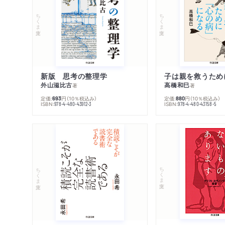
ちくま文庫
ちくま文庫
新版 思考の整理学
外山滋比古
高橋和巳
著
著
定価:
円
（10％税込み）
定価:
円
（10％税込み）
693
880
ISBN:
ISBN:
978-4-480-43912-3
978-4-480-43158-5
ちくま文庫
ちくま文庫