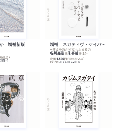
のを書いているなら、君の年齢でそれは自分に分
ちくま文庫
から、師匠はいらない。もし君が二十三歳にな
ムをくりかえしているのなら、 君は師匠を持っ
か 増補新版
増補 ネガティヴ・ケイパビリティで生きる
─答えを急がず立ち止まる力
谷川嘉浩
朱喜哲
著
著
ほか
％税込み）
定価:
円
（10％税込み）
1,320
43816-4
ISBN:
978-4-480-44109-6
……論争における「根拠」
ね？ 現在この問答の技術による哲学的議論に
まつわりついているかということに」
ちくま文庫
り替え……論点の摩り替えその②
柔道も旨くなるかい」