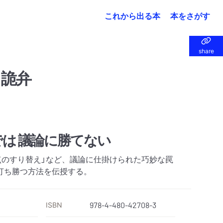
これから出る本
本をさがす
share
share
と詭弁
では 議論に勝てない
点のすり替え」など、議論に仕掛けられた巧妙な罠
打ち勝つ方法を伝授する。
ISBN
978-4-480-42708-3