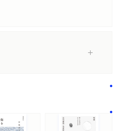
……相手に沈黙を強いる問い
なた方の象徴と考へるか、さういふ風に行動する
内容紹介・目次
……多問の虚偽と不当予断の問い
著作者プロフィール
シリーズ・関連本
感想をおくる
に帰ってきてほしいなどと願っているものは、ひ
？」
……選択肢の詐術
うならば、大日本帝国の『実在』よりも戦後民主主
ンマ……ディレンマの活用