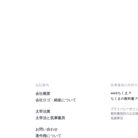
づま合はせて語る虚言は、
第十七話 イワン・カラマ
「僕はなにも神を認めない
ただその入場券を神様に謹
あとがきにかえて ―レト
文庫のためのあとがき ―
引用文献
会社案内
筑摩書房の外部サ
webちくま
会社概要
ちくまの教科書
会社ロゴ・銘板について
プライバシーポリ
太宰治賞
教科書採択の公正
太宰治と筑摩書房
免責事項
お問い合わせ
著作権について