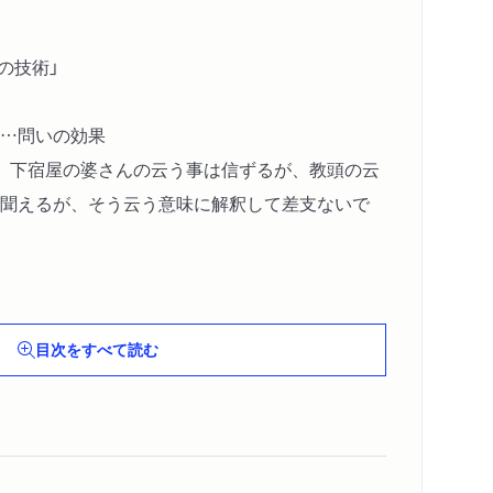
の技術」
…問いの効果
、下宿屋の婆さんの云う事は信ずるが、教頭の云
聞えるが、そう云う意味に解釈して差支ないで
開き直り……「問い」の打ち破り方
る。要領よくやっているのが得をして、たまたま
目次をすべて読む
のですか」
……論点の摩り替えその①
ることがいけないのなら、数百万もするダイアモ