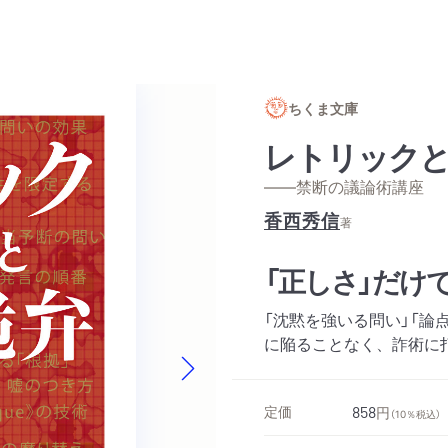
ちくま文庫
レトリック
——禁断の議論術講座
香西秀信
著
「正しさ」だけ
「沈黙を強いる問い」「論
に陥ることなく、詐術に
Next slide
定価
858
円
（10％税込）