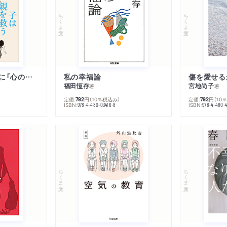
「もし君がオリジナルなも
ちくま文庫
ちくま文庫
らずにいることができない
って既成の他人のマナリズ
ても、意味がない」
子は親を救うために「心の病」になる
私の幸福論
傷を愛せる
福田恆存
宮地尚子
第四章 「論証」を極める
著
著
定価:
円
（10％税込み）
定価:
円
（10
792
792
ISBN:
ISBN:
978-4-480-03416-8
978-4-480-
第十一話 プラトンの不安
「君は気がついていないか
は、どれほど大きな害毒が
ちくま文庫
ちくま文庫
第十二話 夏目漱石の摩
「じゃ小説を作れば、自然