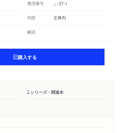
整理番号
-37-1
こ
判型
文庫判
解説
購入する
シリーズ・関連本