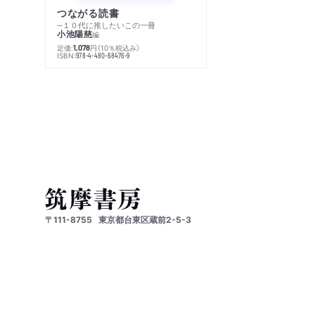
つながる読書
─１０代に推したいこの一冊
小池陽慈
編
定価:
円
（10％税込み）
1,078
ISBN:
978-4-480-68476-9
〒111-8755
東京都台東区蔵前2-5-3