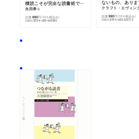
ないもの、ありま
積読こそが完全な読書術である
クラフト・エヴィン
永田希
著
定価:
円
（10％税込み）
990
定価:
円
（10％税込み）
990
ISBN:
978-4-480-42571-3
ISBN:
978-4-480-44089-1
ちくまプリマー新書