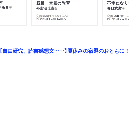
第十三話 芥川龍之介の「
す
新版 空気の教育
グ商會
著
外山滋比古
春日武彦
著
著
「そこで僕が思うには、こ
定価:
円
（10％税込み）
定価:
円
（10
858
990
だ」
ISBN:
ISBN:
978-4-480-44106-5
978-4-480-
第五章 議論を有利にする
【自由研究、読書感想文……】夏休みの宿題のおともに
第十四話 清水幾太郎の喧嘩…
「あなたは、那須の日本風
第十五話 丘浅次郎の後出
「その後は教育学や教授法
何塗りにでもご随意に上塗
第十六話 兼好の嘘……嘘
「げにげにしく所々うちお