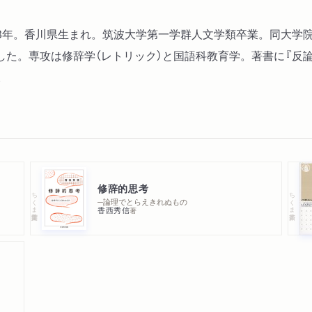
ンドの結婚指輪をもらって
2013年。香川県生まれ。筑波大学第一学群人文学類卒業。同大
第四話 西行の選択肢……
た。専攻は修辞学（レトリック）と国語科教育学。著書に『反論の
「そも、保元の御謀叛は天
。
たせ給ふか。又みづからの
第二章 なぜ「問い」は効果
第五話 村上春樹の啖呵…
修辞的思考
ちくま学芸文庫
ちくま新書
─論理でとらえきれぬもの
「ふん、長ズボンはかなく
香西秀信
著
第六話 臼淵大尉の鉄拳…
「貴様はどこにおるんだ、