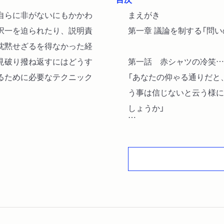
自らに非がないにもかかわ
まえがき
択一を迫られたり、説明責
第一章 議論を制する「問い
沈黙せざるを得なかった経
見破り撥ね返すにはどうす
第一話 赤シャツの冷笑…
るために必要なテクニック
「あなたの仰ゃる通りだと
う事は信じないと云う様に
しょうか」
第二話 カンニング学生の
「他にもやっている人があ
見つかったものが損をする
第三話 北山修の後知恵
「ホット・ドッグ一つで寝