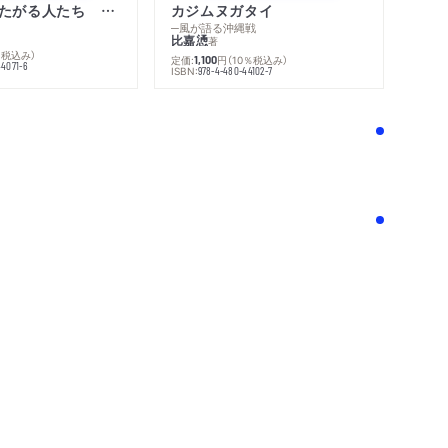
魔術」……相手をはめる
不幸になりたがる人たち 増補新版
カジムヌガタイ
─風が語る沖縄戦
の金貨を元手にして、君が僕たちと骨牌をするの
比嘉慂
著
％税込み）
定価:
円
（10％税込み）
1,100
44071-6
ISBN:
978-4-480-44102-7
テクニック
！
…《tu quoque》の技術
の旅館で、日本の作法を守ったであろうか」
し……発言の順番
の先生方が流行に従つて、ヘルバルト塗りにでも
りをしてくれたらよい」
のつき方
ぼめき、よく知らぬよしして、さりながら、つま