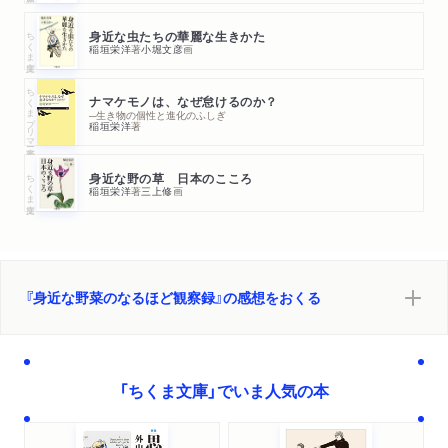
ちくま文庫
身近な虫たちの華麗な生きかた
稲垣栄洋
著
小堀文彦
画
ちくまプリマー新書
ナマケモノは、なぜ怠けるのか？
─生き物の個性と進化のふしぎ
稲垣栄洋
著
ちくま文庫
身近な野の草 日本のこころ
稲垣栄洋
著
三上修
画
『身近な野菜のなるほど観察録』の感想をおくる
「ちくま文庫」でいま人気の本