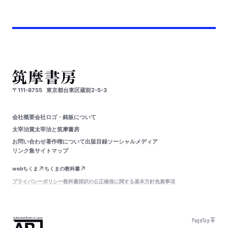
〒111-8755
東京都台東区蔵前2-5-3
会社概要
会社ロゴ・銘板について
太宰治賞
太宰治と筑摩書房
お問い合わせ
著作権について
出版目録
ソーシャルメディア
リンク集
サイトマップ
webちくま
ちくまの教科書
プライバシーポリシー
教科書採択の公正確保に関する基本方針
免責事項
PageTop