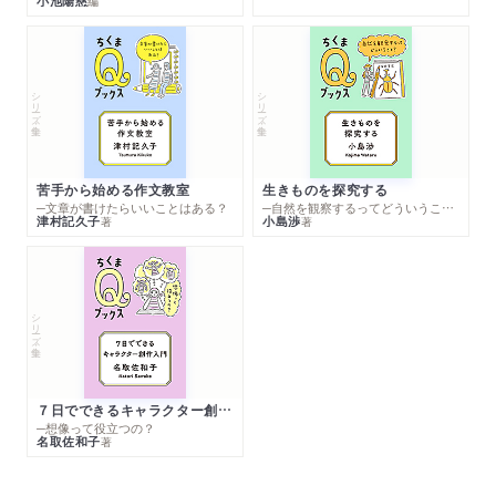
小池陽慈
編
シリーズ・全集
シリーズ・全集
苦手から始める作文教室
生きものを探究する
─文章が書けたらいいことはある？
─自然を観察するってどういうこと？
津村記久子
小島渉
著
著
シリーズ・全集
７日でできるキャラクター創作入門
─想像って役立つの？
名取佐和子
著