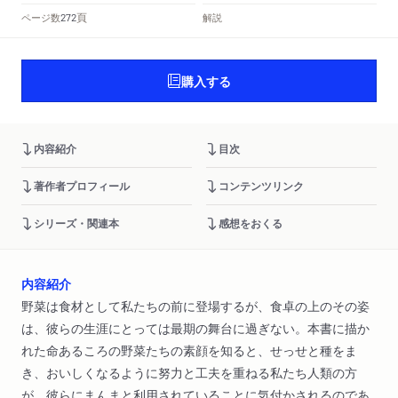
頁
ページ数
解説
272
購入する
内容紹介
目次
著作者プロフィール
コンテンツリンク
シリーズ・関連本
感想をおくる
内容紹介
野菜は食材として私たちの前に登場するが、食卓の上のその姿
は、彼らの生涯にとっては最期の舞台に過ぎない。本書に描か
れた命あるころの野菜たちの素顔を知ると、せっせと種をま
き、おいしくなるように努力と工夫を重ねる私たち人類の方
が、彼らにまんまと利用されていることに気付かされるのであ