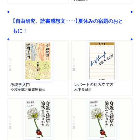
【自由研究、読書感想文……】夏休みの宿題のおと
もに！
ちくま文庫
ちくま学芸文庫
考現学入門
レポートの組み立て方
今和次郎
藤森照信
木下是雄
著
編
著
ちくま文庫
ちくま文庫