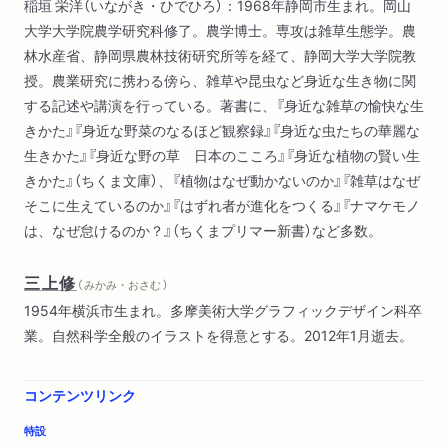
稲垣 栄洋（いながき・ひでひろ）：1968年静岡市生まれ。岡山
大学大学院農学研究科修了。農学博士。専攻は雑草生態学。農
林水産省、静岡県農林技術研究所等を経て、静岡大学大学院教
授。農業研究に携わる傍ら、雑草や昆虫など身近な生き物に関
する記述や講演を行っている。著書に、『身近な雑草の愉快な生
きかた』『身近な野菜のなるほど観察録』『身近な虫たちの華麗な
生きかた』『身近な野の草 日本のこころ』『身近な植物の賢い生
きかた』（ちくま文庫）、『植物はなぜ動かないのか』『雑草はなぜ
そこに生えているのか』『はずれ者が進化をつくる』『ナマケモノ
は、なぜ怠けるのか？』（ちくまプリマー新書）など多数。
三上修
（ みかみ・おさむ ）
1954年横浜市生まれ。多摩美術大学グラフィックデザイン科卒
業。自然科学全般のイラストを得意とする。2012年1月逝去。
コンテンツリンク
特設