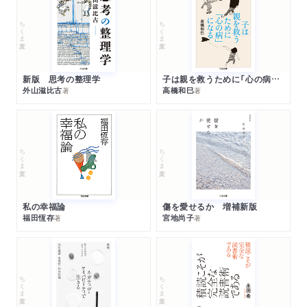
ちくま文庫
ちくま文庫
新版 思考の整理学
子は親を救うために「心の病」になる
外山滋比古
高橋和巳
著
著
ちくま文庫
ちくま文庫
私の幸福論
傷を愛せるか 増補新版
福田恆存
宮地尚子
著
著
ちくま文庫
ちくま文庫