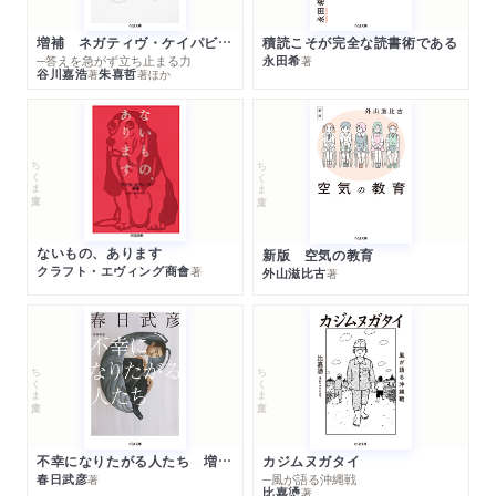
増補 ネガティヴ・ケイパビリティで生きる
積読こそが完全な読書術である
─答えを急がず立ち止まる力
永田希
著
谷川嘉浩
朱喜哲
著
著
ほか
ちくま文庫
ちくま文庫
ないもの、あります
新版 空気の教育
クラフト・エヴィング商會
著
外山滋比古
著
ちくま文庫
ちくま文庫
不幸になりたがる人たち 増補新版
カジムヌガタイ
春日武彦
─風が語る沖縄戦
著
比嘉慂
著