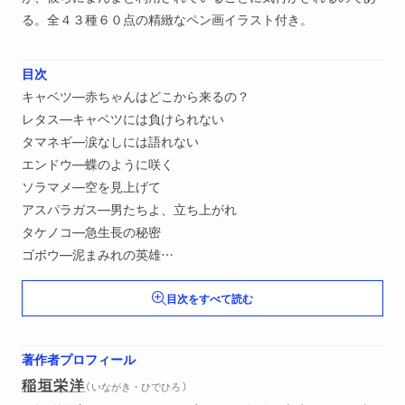
る。全４３種６０点の精緻なペン画イラスト付き。
目次
キャベツ―赤ちゃんはどこから来るの？
レタス―キャベツには負けられない
タマネギ―涙なしには語れない
エンドウ―蝶のように咲く
ソラマメ―空を見上げて
アスパラガス―男たちよ、立ち上がれ
タケノコ―急生長の秘密
ゴボウ―泥まみれの英雄
カボチャ―能ある瓜は爪を隠す
目次をすべて読む
シソ―鮮やかに蘇れ〔ほか〕
著作者プロフィール
稲垣栄洋
（ いながき・ひでひろ ）