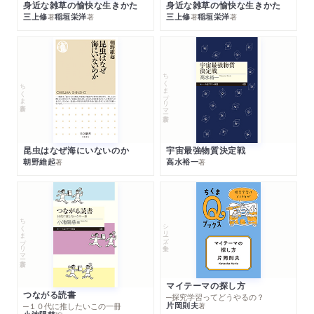
身近な雑草の愉快な生きかた
身近な雑草の愉快な生きかた
三上修
稲垣栄洋
三上修
稲垣栄洋
著
著
著
著
ちくまプリマー新書
ちくま新書
昆虫はなぜ海にいないのか
宇宙最強物質決定戦
朝野維起
高水裕一
著
著
ちくまプリマー新書
シリーズ・全集
マイテーマの探し方
つながる読書
─探究学習ってどうやるの？
片岡則夫
著
─１０代に推したいこの一冊