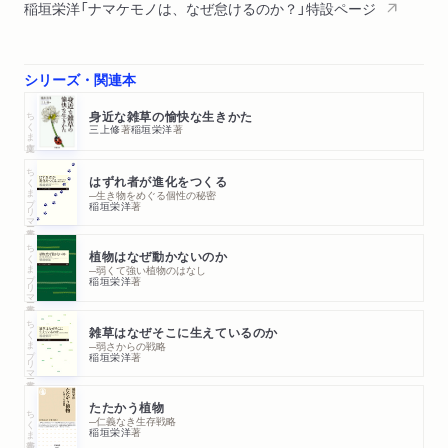
稲垣栄洋「ナマケモノは、なぜ怠けるのか？」特設ページ
シリーズ・関連本
ちくま文庫
身近な雑草の愉快な生きかた
三上修
著
稲垣栄洋
著
ちくまプリマー新書
はずれ者が進化をつくる
─生き物をめぐる個性の秘密
稲垣栄洋
著
ちくまプリマー新書
植物はなぜ動かないのか
─弱くて強い植物のはなし
稲垣栄洋
著
ちくまプリマー新書
雑草はなぜそこに生えているのか
─弱さからの戦略
稲垣栄洋
著
たたかう植物
ちくま新書
─仁義なき生存戦略
稲垣栄洋
著