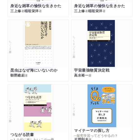
身近な雑草の愉快な生きかた
身近な雑草の愉快な生きかた
三上修
稲垣栄洋
三上修
稲垣栄洋
著
著
著
著
ちくまプリマー新書
ちくま新書
昆虫はなぜ海にいないのか
宇宙最強物質決定戦
朝野維起
高水裕一
著
著
ちくまプリマー新書
シリーズ・全集
マイテーマの探し方
つながる読書
─探究学習ってどうやるの？
片岡則夫
著
─１０代に推したいこの一冊