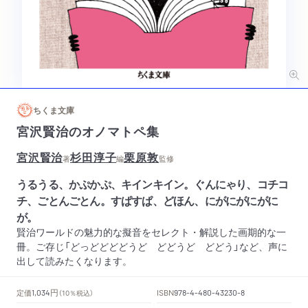
ちくま文庫
宮沢賢治のオノマトペ集
宮沢賢治
杉田淳子
栗原敦
著
編
監修
うるうる、かぷかぷ、キインキイン。ぐんにゃり、コチコ
チ、ごとんごとん。すぱすぱ、どほん、にがにがにがに
が。
賢治ワールドの魅力的な擬音をセレクト・解説した画期的な一
冊。ご存じ「どっどどどどうど どどうど どどう」など、声に
出して読みたくなります。
円
定価
ISBN
1,034
（10％税込）
978-4-480-43230-8