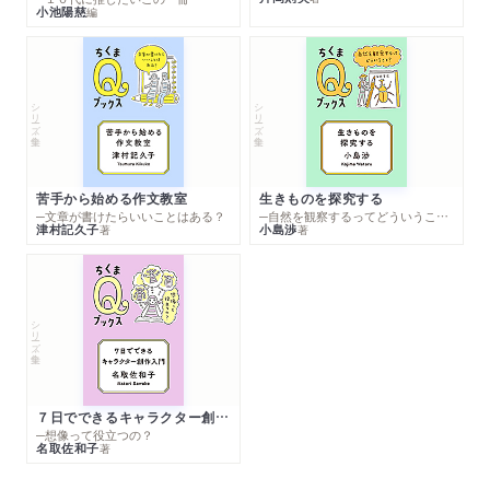
小池陽慈
編
シリーズ・全集
シリーズ・全集
苦手から始める作文教室
生きものを探究する
─文章が書けたらいいことはある？
─自然を観察するってどういうこと？
津村記久子
小島渉
著
著
シリーズ・全集
７日でできるキャラクター創作入門
─想像って役立つの？
名取佐和子
著