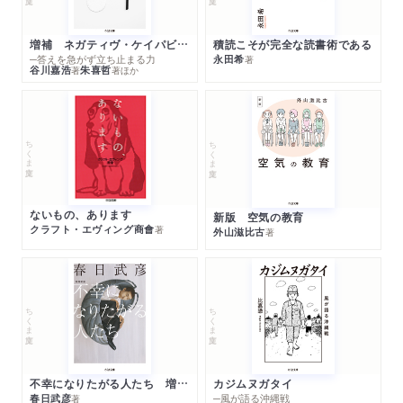
増補 ネガティヴ・ケイパビリティで生きる
積読こそが完全な読書術である
─答えを急がず立ち止まる力
永田希
著
谷川嘉浩
朱喜哲
著
著
ほか
ちくま文庫
ちくま文庫
ないもの、あります
新版 空気の教育
クラフト・エヴィング商會
著
外山滋比古
著
ちくま文庫
ちくま文庫
不幸になりたがる人たち 増補新版
カジムヌガタイ
春日武彦
─風が語る沖縄戦
著