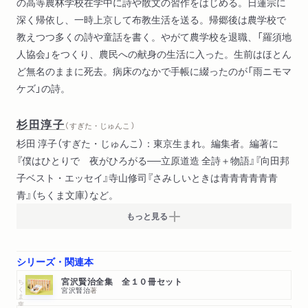
の高等農林学校在学中に詩や散文の習作をはじめる。日蓮宗に
深く帰依し、一時上京して布教生活を送る。帰郷後は農学校で
教えつつ多くの詩や童話を書く。やがて農学校を退職、「羅須地
人協会」をつくり、農民への献身の生活に入った。生前はほとん
ど無名のままに死去。病床のなかで手帳に綴ったのが「雨ニモマ
ケズ」の詩。
杉田淳子
（ すぎた・じゅんこ ）
杉田 淳子（すぎた・じゅんこ）：東京生まれ。編集者。編著に
『僕はひとりで 夜がひろがる──立原道造 全詩＋物語』『向田邦
子ベスト・エッセイ』寺山修司『さみしいときは青青青青青青
青』（ちくま文庫）など。
もっと見る
シリーズ・関連本
ちくま文庫
宮沢賢治全集 全１０冊セット
宮沢賢治
著