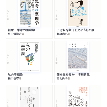
ちくま文庫
ちくま文庫
新版 思考の整理学
子は親を救うために「心の病」になる
外山滋比古
高橋和巳
著
著
ちくま文庫
ちくま文庫
私の幸福論
傷を愛せるか 増補新版
福田恆存
宮地尚子
著
著
ちくま文庫
ちくま文庫