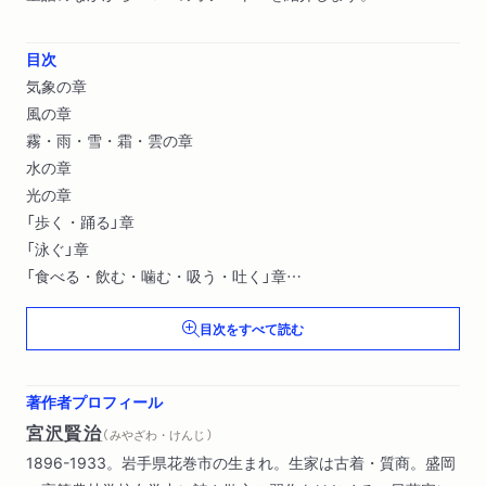
目次
気象の章
風の章
霧・雨・雪・霜・雲の章
水の章
光の章
「歩く・踊る」章
「泳ぐ」章
「食べる・飲む・噛む・吸う・吐く」章
「笑う・泣く」章
目次をすべて読む
「揺れる・震える」章
擬態音の章
声の章
著作者プロフィール
音の章
宮沢賢治
（ みやざわ・けんじ ）
1896-1933。岩手県花巻市の生まれ。生家は古着・質商。盛岡