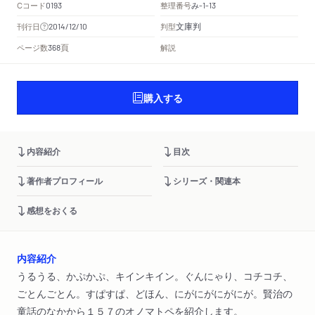
Cコード
整理番号
み
0193
-1-13
文庫判
刊行日
判型
2014/12/10
頁
ページ数
解説
368
購入する
内容紹介
目次
著作者プロフィール
シリーズ・関連本
感想をおくる
内容紹介
うるうる、かぷかぷ、キインキイン。ぐんにゃり、コチコチ、
ごとんごとん。すぱすぱ、どほん、にがにがにがにが。賢治の
童話のなかから１５７のオノマトペを紹介します。