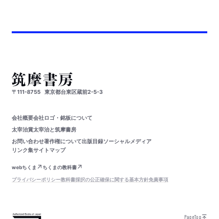
〒111-8755
東京都台東区蔵前2-5-3
会社概要
会社ロゴ・銘板について
太宰治賞
太宰治と筑摩書房
お問い合わせ
著作権について
出版目録
ソーシャルメディア
リンク集
サイトマップ
webちくま
ちくまの教科書
プライバシーポリシー
教科書採択の公正確保に関する基本方針
免責事項
PageTop