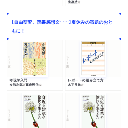
比嘉慂
著
【自由研究、読書感想文……】夏休みの宿題のおと
もに！
ちくま文庫
ちくま学芸文庫
考現学入門
レポートの組み立て方
今和次郎
藤森照信
木下是雄
著
編
著
ちくま文庫
ちくま文庫