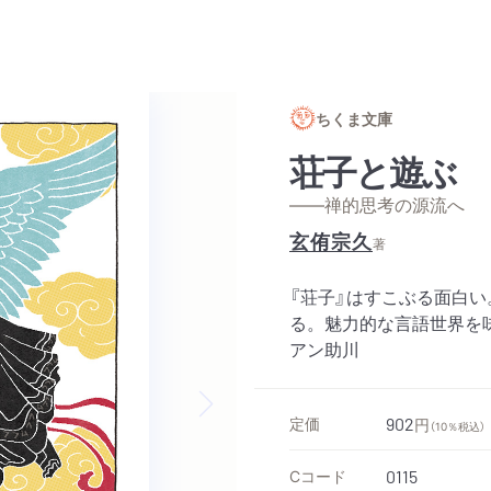
ちくま文庫
荘子と遊ぶ
——禅的思考の源流へ
玄侑宗久
著
『荘子』はすこぶる面白い
る。魅力的な言語世界を
アン助川
定価
902
円
（10％税込）
Next slide
Cコード
0115