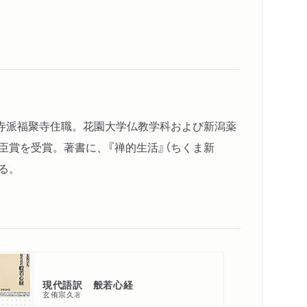
寺派福聚寺住職。花園大学仏教学科および新潟薬
臣賞を受賞。著書に、『禅的生活』（ちくま新
ある。
現代語訳 般若心経
玄侑宗久
著