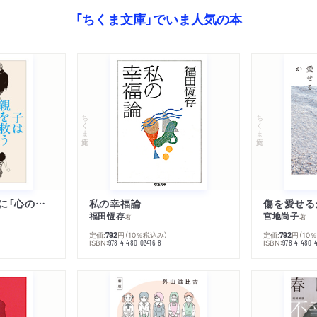
「ちくま文庫」でいま人気の本
ちくま文庫
ちくま文庫
子は親を救うために「心の病」になる
私の幸福論
傷を愛せる
福田恆存
宮地尚子
著
著
定価:
円
（10％税込み）
定価:
円
（10
792
792
ISBN:
ISBN:
978-4-480-03416-8
978-4-480-