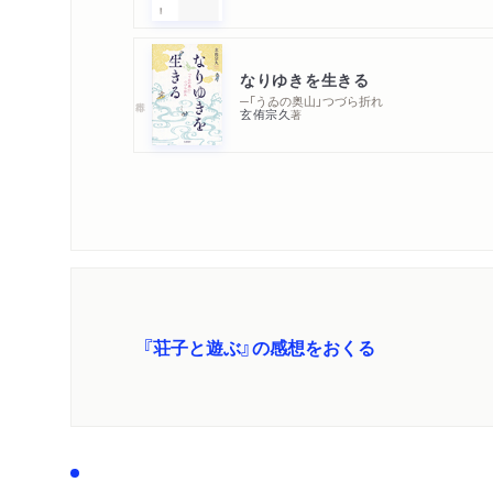
なりゆきを生きる
─「うゐの奥山」つづら折れ
玄侑宗久
著
『荘子と遊ぶ』の感想をおくる