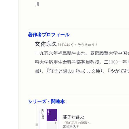
川
著作者プロフィール
玄侑宗久
（ げんゆう・そうきゅう ）
一九五六年福島県生まれ。慶應義塾大学中国
科大学応用生命科学部客員教授。二〇〇一年「
書）、『荘子と遊ぶ』（ちくま文庫）、『やがて
シリーズ・関連本
荘子と遊ぶ
─禅的思考の源流へ
玄侑宗久
著