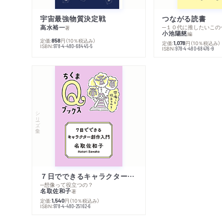
宇宙最強物質決定戦
つながる読書
高水裕一
─１０代に推したいこの
著
小池陽慈
編
定価:
円
（10％税込み）
858
定価:
円
（10％税込み）
1,078
ISBN:
978-4-480-68445-5
ISBN:
978-4-480-68476-9
シリーズ・全集
７日でできるキャラクター創作入門
─想像って役立つの？
名取佐和子
著
定価:
円
（10％税込み）
1,540
ISBN:
978-4-480-25162-6