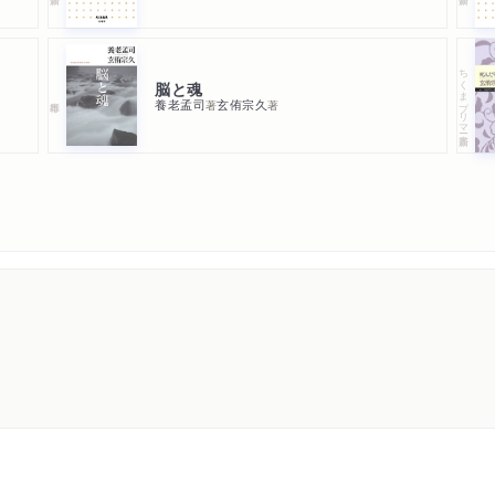
ちくまプリマー新書
脳と魂
養老孟司
玄侑宗久
著
著