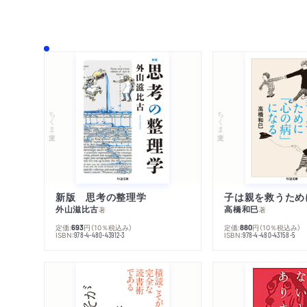
ちくま文庫
ちくま文庫
新版 思考の整理学
外山滋比古
高橋和巳
著
著
定価:
円
（10％税込み）
定価:
円
（10％税込み）
693
880
ISBN:
ISBN:
978-4-480-43912-3
978-4-480-43158-5