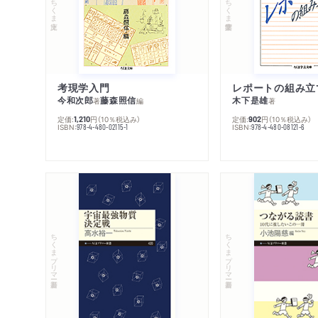
ちくま文庫
ちくま学芸文庫
考現学入門
レポートの組み立
今和次郎
藤森照信
木下是雄
著
編
著
定価:
円
（10％税込み）
定価:
円
（10％税込み）
1,210
902
ISBN:
ISBN:
978-4-480-02115-1
978-4-480-08121-6
ちくまプリマー新書
ちくまプリマー新書