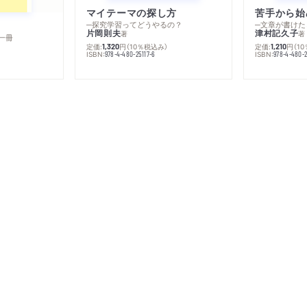
マイテーマの探し方
苦手から始
─探究学習ってどうやるの？
─文章が書けた
片岡則夫
津村記久子
著
著
一冊
定価:
円
（10％税込み）
定価:
円
（1
1,320
1,210
ISBN:
ISBN:
978-4-480-25117-6
978-4-480-2