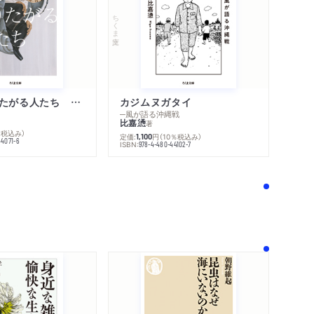
ちくま文庫
不幸になりたがる人たち 増補新版
カジムヌガタイ
─風が語る沖縄戦
比嘉慂
著
％税込み）
定価:
円
（10％税込み）
1,100
44071-6
ISBN:
978-4-480-44102-7
！