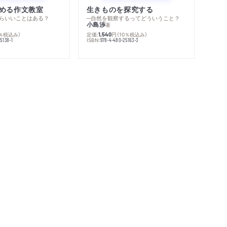
める作文教室
生きものを探究する
らいいことはある？
─自然を観察するってどういうこと？
小島渉
著
0％税込み）
定価:
円
（10％税込み）
1,540
ISBN:
5138-1
978-4-480-25163-3