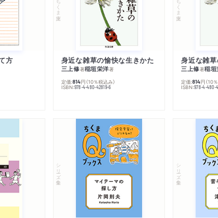
ちくま文庫
ちくま文庫
て方
身近な雑草の愉快な生きかた
身近な雑草
三上修
稲垣栄洋
三上修
稲垣
著
著
著
定価:
円
（10％税込み）
定価:
円
（10
814
814
ISBN:
ISBN:
978-4-480-42819-6
978-4-480-
シリーズ・全集
シリーズ・全集