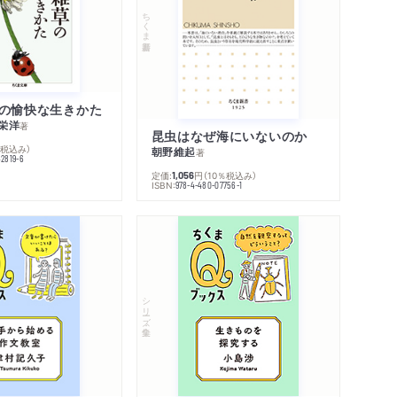
ちくま新書
の愉快な生きかた
栄洋
著
昆虫はなぜ海にいないのか
％税込み）
朝野維起
著
42819-6
定価:
円
（10％税込み）
1,056
ISBN:
978-4-480-07756-1
シリーズ・全集