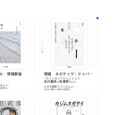
ちくま文庫
か 増補新版
増補 ネガティヴ・ケイパビリティで生きる
─答えを急がず立ち止まる力
谷川嘉浩
朱喜哲
著
著
ほか
％税込み）
定価:
円
（10％税込み）
内容紹介・目次
1,320
43816-4
ISBN:
978-4-480-44109-6
著作者プロフィール
シリーズ・関連本
感想をおくる