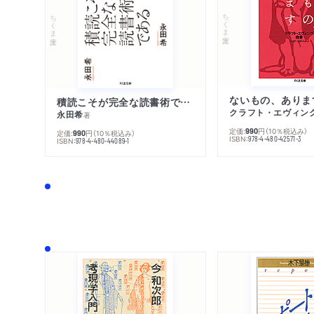
ちくま文庫
ちくま文庫
ないもの、ありま
積読こそが完全な読書術である
クラフト・エヴィン
永田希
著
定価:
円
（10％税込み）
990
定価:
円
（10％税込み）
990
ISBN:
978-4-480-42571-3
ISBN:
978-4-480-44089-1