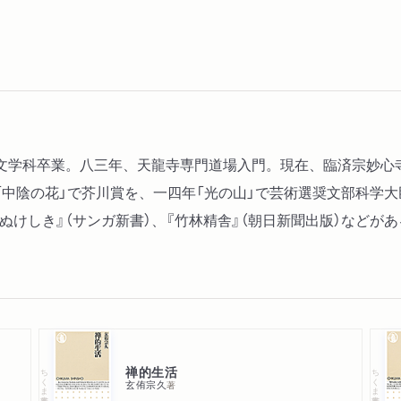
文学科卒業。八三年、天龍寺専門道場入門。現在、臨済宗妙心
中陰の花」で芥川賞を、一四年「光の山」で芸術選奨文部科学大
死ぬけしき』（サンガ新書）、『竹林精舎』（朝日新聞出版）などが
禅的生活
ちくま新書
ちくま新書
玄侑宗久
著