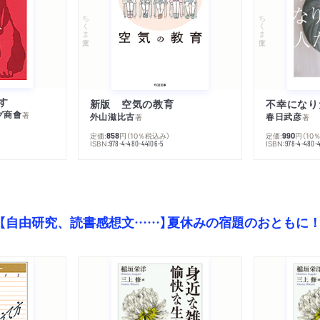
ちくま文庫
ちくま文庫
す
新版 空気の教育
グ商會
著
外山滋比古
春日武彦
著
著
定価:
円
（10％税込み）
定価:
円
（10
858
990
ISBN:
ISBN:
978-4-480-44106-5
978-4-480-
【自由研究、読書感想文……】夏休みの宿題のおともに