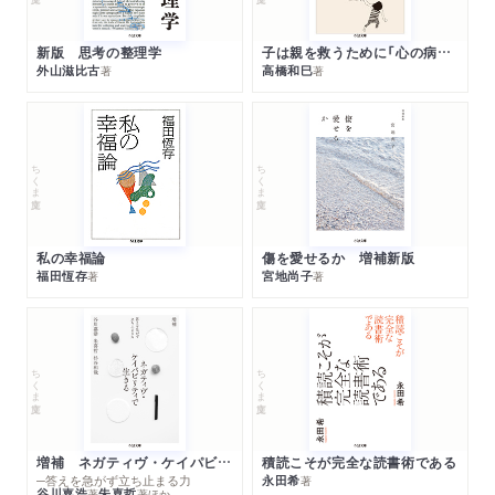
新版 思考の整理学
子は親を救うために「心の病」になる
外山滋比古
高橋和巳
著
著
ちくま文庫
ちくま文庫
私の幸福論
傷を愛せるか 増補新版
福田恆存
宮地尚子
著
著
ちくま文庫
ちくま文庫
増補 ネガティヴ・ケイパビリティで生きる
積読こそが完全な読書術である
─答えを急がず立ち止まる力
永田希
著
谷川嘉浩
朱喜哲
著
著
ほか