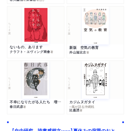
ちくま文庫
ちくま文庫
ないもの、あります
新版 空気の教育
クラフト・エヴィング商會
著
外山滋比古
著
ちくま文庫
ちくま文庫
不幸になりたがる人たち 増補新版
カジムヌガタイ
春日武彦
─風が語る沖縄戦
著
比嘉慂
著
【自由研究、読書感想文……】夏休みの宿題のおと