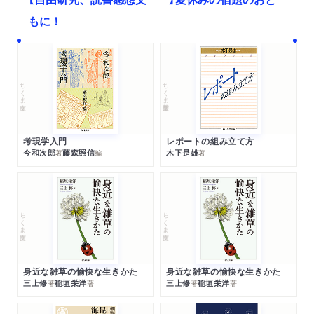
もに！
ちくま文庫
ちくま学芸文庫
考現学入門
レポートの組み立て方
今和次郎
藤森照信
木下是雄
著
編
著
ちくま文庫
ちくま文庫
身近な雑草の愉快な生きかた
身近な雑草の愉快な生きかた
三上修
稲垣栄洋
三上修
稲垣栄洋
著
著
著
著