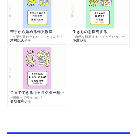
シリーズ・全集
シリーズ・全集
苦手から始める作文教室
生きものを探究する
─文章が書けたらいいことはある？
─自然を観察するってどういうこと？
津村記久子
小島渉
著
著
シリーズ・全集
７日でできるキャラクター創作入門
─想像って役立つの？
名取佐和子
著