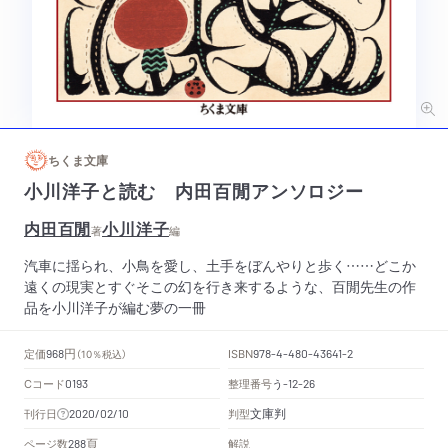
ちくま文庫
小川洋子と読む 内田百閒アンソロジー
内田百閒
小川洋子
著
編
汽車に揺られ、小鳥を愛し、土手をぼんやりと歩く……どこか
遠くの現実とすぐそこの幻を行き来するような、百閒先生の作
品を小川洋子が編む夢の一冊
円
定価
ISBN
968
（10％税込）
978-4-480-43641-2
Cコード
整理番号
う
0193
-12-26
文庫判
刊行日
判型
2020/02/10
頁
ページ数
解説
288