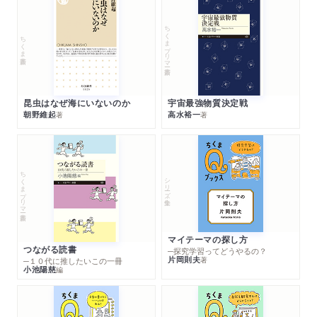
ちくまプリマー新書
ちくま新書
昆虫はなぜ海にいないのか
宇宙最強物質決定戦
朝野維起
高水裕一
著
著
ちくまプリマー新書
シリーズ・全集
マイテーマの探し方
つながる読書
─探究学習ってどうやるの？
片岡則夫
著
─１０代に推したいこの一冊
小池陽慈
編