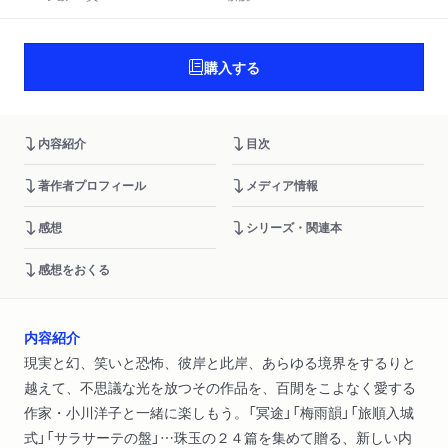
購入する
内容紹介
目次
著作者プロフィール
メディア情報
感想
シリーズ・関連本
感想をおくる
内容紹介
現実と幻、笑いと恐怖、彼岸と此岸、あらゆる境界をするりと
越えて、不思議な光を放つその作品を、百閒をこよなく愛する
作家・小川洋子と一緒に楽しもう。「冥途」「梅雨韻」「旅順入城
式」「サラサーテの盤」…珠玉の２４篇を集めて贈る、新しい内