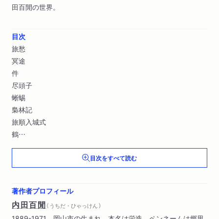
田百閒の世界。
目次
旅愁
冥途
件
尽頭子
蜥蜴
梟林記
旅順入城式
鶴
桃葉
目次をすべて読む
柳??の小閑
雲の脚
サラサーテの盤
著作者プロフィール
とおぼえ
内田百閒
（ うちだ・ひゃっけん ）
布哇の弗
1889-1971。岡山市の生まれ。本名は栄造。ペンネームは郷里