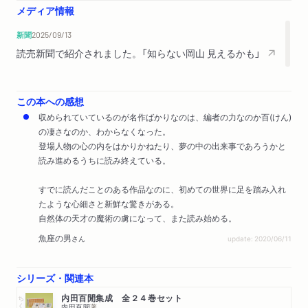
メディア情報
新聞
2025/09/13
読売新聞で紹介されました。「知らない岡山 見えるかも」
この本への感想
収められていているのが名作ばかりなのは、編者の力なのか百(けん)
の凄さなのか、わからなくなった。
登場人物の心の内をはかりかねたり、夢の中の出来事であろうかと
読み進めるうちに読み終えている。
すでに読んだことのある作品なのに、初めての世界に足を踏み入れ
たような心細さと新鮮な驚きがある。
自然体の天才の魔術の虜になって、また読み始める。
魚座の男
さん
update: 2020/06/11
シリーズ・関連本
ちくま文庫
内田百閒集成 全２４巻セット
内田百閒
著