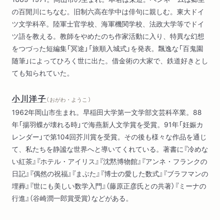
他生の縁
の百閒川にちなむ。旧制六高在学中は俳句に親しむ。東大ドイ
黄牛
ツ文学科卒。陸軍士官学校、海軍機関学校、法政大学等でドイ
長春香
ツ語を教える。教師をやめたのち作家活動に入り、特異な幻想
梅雨韻
をつづった短編集「冥途」「旅順入城式」を発表。飄逸な「百鬼園
琥珀
随筆」によってひろく世に出た。借金術の大家で、鉄道好きとし
爆撃調査団
ても知られていた。
桃太郎
雀の塒
小川洋子
消えた旋律
（ おがわ・ようこ ）
残夢三昧
1962年岡山市生まれ。早稲田大学第一文学部文芸科卒業。88
年「揚羽蝶が壊れる時」で海燕新人文学賞を受賞。91年「妊娠カ
編者あとがき
レンダー」で第104回芥川賞を受賞。その後も様々な作品を通じ
て、私たちを静謐な世界へと導いてくれている。著書に『冷めな
い紅茶』『ホテル・アイリス』『沈黙博物館』『アンネ・フランクの
日記』『偶然の祝福』『まぶた』『博士の愛した数式』『ブラフマンの
埋葬』『世にも美しい数学入門』（藤原正彦氏との共著）『ミーナの
行進』（谷崎潤一郎賞受賞）などがある。