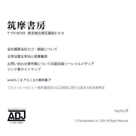
〒111-8755
東京都台東区蔵前2-5-3
会社概要
会社ロゴ・銘板について
太宰治賞
太宰治と筑摩書房
お問い合わせ
著作権について
出版目録
ソーシャルメディア
リンク集
サイトマップ
webちくま
ちくまの教科書
プライバシーポリシー
教科書採択の公正確保に関する基本方針
免責事項
PageTop
© Chikumashobo Ltd.
2024
All Rights Reserved.