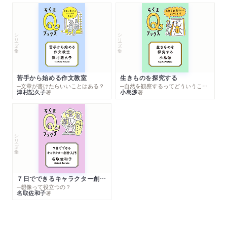
シリーズ・全集
シリーズ・全集
苦手から始める作文教室
生きものを探究する
─文章が書けたらいいことはある？
─自然を観察するってどういうこと？
津村記久子
小島渉
著
著
シリーズ・全集
７日でできるキャラクター創作入門
─想像って役立つの？
名取佐和子
著