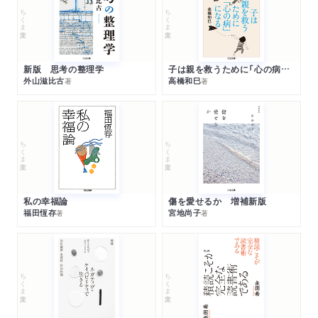
ちくま文庫
ちくま文庫
新版 思考の整理学
子は親を救うために「心の病」になる
外山滋比古
高橋和巳
著
著
ちくま文庫
ちくま文庫
私の幸福論
傷を愛せるか 増補新版
福田恆存
宮地尚子
著
著
ちくま文庫
ちくま文庫