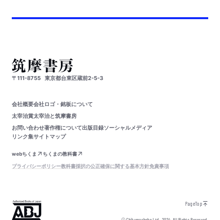
〒111-8755
東京都台東区蔵前2-5-3
会社概要
会社ロゴ・銘板について
太宰治賞
太宰治と筑摩書房
お問い合わせ
著作権について
出版目録
ソーシャルメディア
リンク集
サイトマップ
webちくま
ちくまの教科書
プライバシーポリシー
教科書採択の公正確保に関する基本方針
免責事項
PageTop
© Chikumashobo Ltd.
2024
All Rights Reserved.