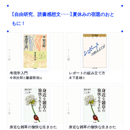
【自由研究、読書感想文……】夏休みの宿題のおと
もに！
ちくま文庫
ちくま学芸文庫
考現学入門
レポートの組み立て方
今和次郎
藤森照信
木下是雄
著
編
著
ちくま文庫
ちくま文庫
身近な雑草の愉快な生きかた
身近な雑草の愉快な生きかた