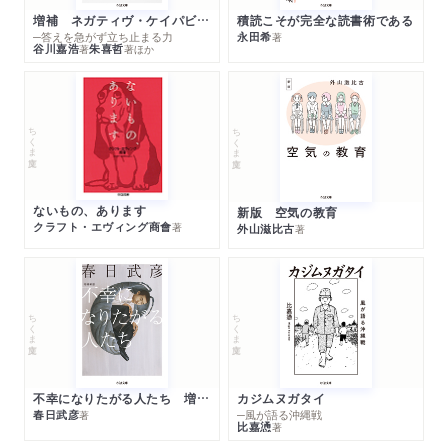
増補 ネガティヴ・ケイパビリティで生きる
積読こそが完全な読書術である
─答えを急がず立ち止まる力
永田希
著
谷川嘉浩
朱喜哲
著
著
ほか
ちくま文庫
ちくま文庫
ないもの、あります
新版 空気の教育
クラフト・エヴィング商會
著
外山滋比古
著
ちくま文庫
ちくま文庫
不幸になりたがる人たち 増補新版
カジムヌガタイ
春日武彦
─風が語る沖縄戦
著
比嘉慂
著