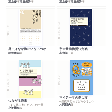
三上修
稲垣栄洋
三上修
稲垣栄洋
著
著
著
著
ちくまプリマー新書
ちくま新書
昆虫はなぜ海にいないのか
宇宙最強物質決定戦
朝野維起
高水裕一
著
著
ちくまプリマー新書
シリーズ・全集
マイテーマの探し方
つながる読書
─探究学習ってどうやるの？
片岡則夫
著
─１０代に推したいこの一冊
小池陽慈
編