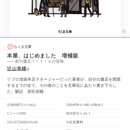
ちくま文庫
本屋、はじめました 増補版
——新刊書店Ｔｉｔｌｅの冒険
辻山良雄
著
リブロ池袋本店マネージャーだった著者が、自分の書店を開業
するまでの全て。その後のことを文庫化にあたり書き下ろし
た。解説 若松英輔
円
定価
ISBN
836
（10％税込）
978-4-480-43648-1
Cコード
整理番号
つ
0100
-24-1
文庫判
刊行日
判型
2020/01/09