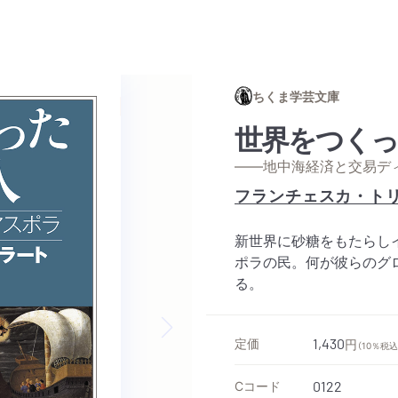
ちくま学芸文庫
世界をつくっ
——地中海経済と交易デ
フランチェスカ・ト
新世界に砂糖をもたらし
ポラの民。何が彼らのグ
る。
定価
1,430
円
（10％税込
Next slide
Cコード
0122