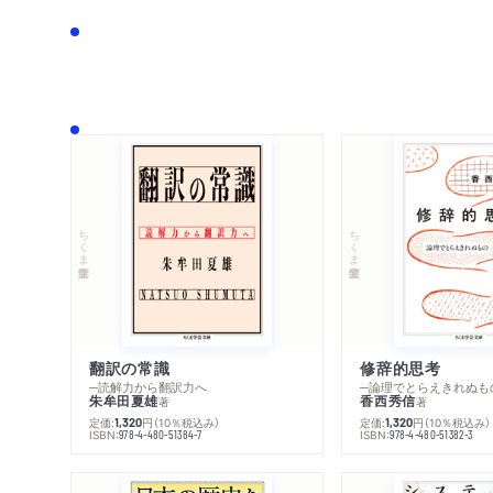
ちくま学芸文庫
ちくま学芸文庫
翻訳の常識
修辞的思考
─読解力から翻訳力へ
─論理でとらえきれぬも
朱牟田夏雄
香西秀信
著
著
定価:
円
（10％税込み）
定価:
円
（10％税込み）
1,320
1,320
ISBN:
ISBN:
978-4-480-51384-7
978-4-480-51382-3