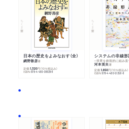
ちくま学芸文庫
ちくま学芸文庫
日本の歴史をよみなおす（全）
システムの非線形
網野善彦
─世界を創造的に組み直
著
河本英夫
著
定価:
円
（10％税込み）
1,320
定価:
円
（10％税込み）
1,650
ISBN:
978-4-480-08929-8
ISBN:
978-4-480-51358-8