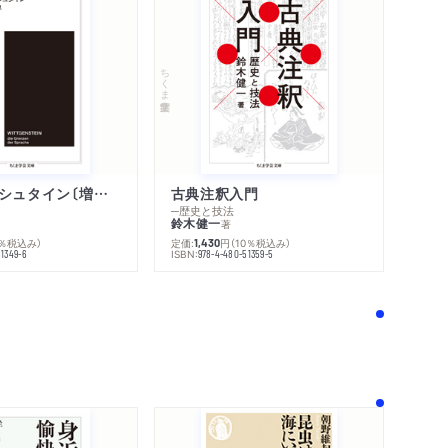
ちくま学芸文庫
ウィトゲンシュタイン〔増補新版〕
古典注釈入門
─歴史と技法
鈴木健一
著
0％税込み）
定価:
円
（10％税込み）
1,430
ISBN:
51349-6
978-4-480-51359-5
！