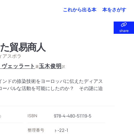
これから出る本
本をさがす
share
share
た貿易商人
ィアスポラ
リヴェッラート
玉木俊明
著
訳
インドの捺染技術をヨーロッパに伝えたディアス
ローバルな活動を可能にしたのか？ その謎に迫
ISBN
978-4-480-51119-5
）
整理番号
-22-1
ト