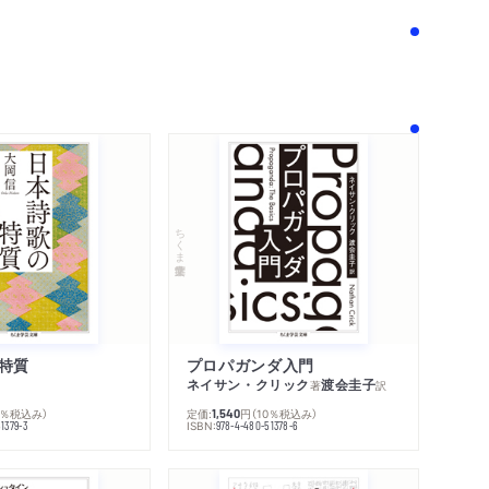
ちくま学芸文庫
特質
プロパガンダ入門
ネイサン・クリック
渡会圭子
著
訳
内容紹介・目次
0％税込み）
定価:
円
（10％税込み）
1,540
著作者プロフィール
ISBN:
1379-3
978-4-480-51378-6
感想をおくる