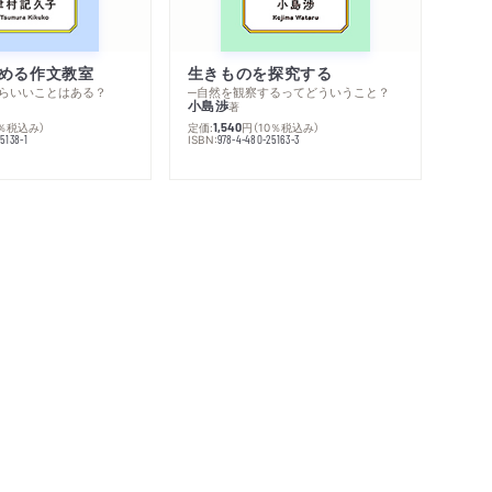
める作文教室
生きものを探究する
らいいことはある？
─自然を観察するってどういうこと？
小島渉
著
0％税込み）
定価:
円
（10％税込み）
1,540
ISBN:
5138-1
978-4-480-25163-3