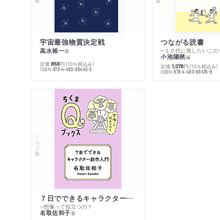
宇宙最強物質決定戦
つながる読書
高水裕一
─１０代に推したいこの
著
小池陽慈
編
定価:
円
（10％税込み）
858
定価:
円
（10％税込み）
1,078
ISBN:
978-4-480-68445-5
ISBN:
978-4-480-68476-9
シリーズ・全集
７日でできるキャラクター創作入門
─想像って役立つの？
名取佐和子
著