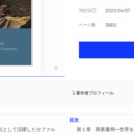
刊行日
2022/04/07
ページ数
368
頁
著作者プロフィール
目次
点として活躍したセファル
第１章 商業書簡―世界を