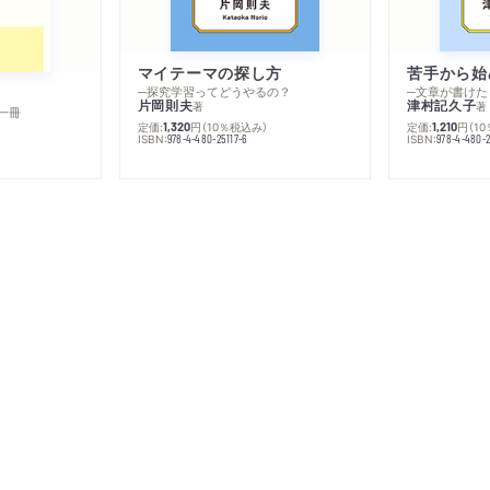
マイテーマの探し方
苦手から始
─探究学習ってどうやるの？
─文章が書けた
片岡則夫
津村記久子
著
著
一冊
定価:
円
（10％税込み）
定価:
円
（1
1,320
1,210
ISBN:
ISBN:
978-4-480-25117-6
978-4-480-2