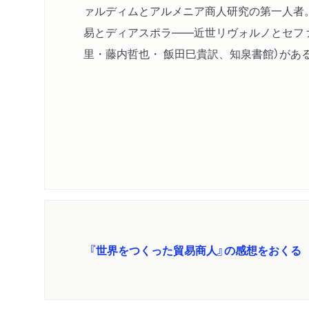
ァルディムとアルメニア商人研究の第一人者
易とディアスポラ――近世リヴォルノとセファ
里・藤内哲也・ 飯田巳貴訳、知泉書館）があ
『世界をつくった貿易商人』の感想をおくる