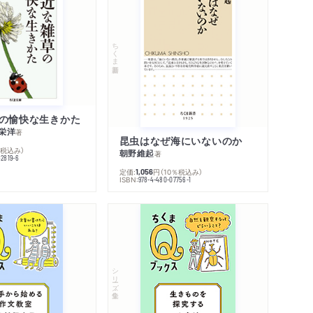
ちくま新書
の愉快な生きかた
栄洋
著
昆虫はなぜ海にいないのか
％税込み）
朝野維起
著
42819-6
定価:
円
（10％税込み）
1,056
ISBN:
978-4-480-07756-1
シリーズ・全集