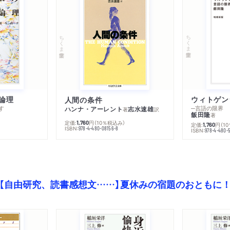
ちくま学芸文庫
ちくま学芸文庫
論理
人間の条件
す
─言語の限界
ハンナ・アーレント
志水速雄
著
訳
飯田隆
著
定価:
円
（10％税込み）
1,760
定価:
円
（1
1,760
ISBN:
978-4-480-08156-8
ISBN:
978-4-480-
【自由研究、読書感想文……】夏休みの宿題のおともに