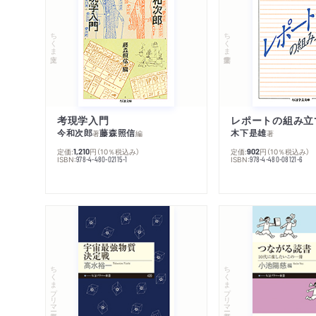
ちくま文庫
ちくま学芸文庫
考現学入門
レポートの組み立
今和次郎
藤森照信
木下是雄
著
編
著
定価:
円
（10％税込み）
定価:
円
（10％税込み）
1,210
902
ISBN:
ISBN:
978-4-480-02115-1
978-4-480-08121-6
ちくまプリマー新書
ちくまプリマー新書