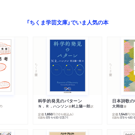
「ちくま学芸文庫」でいま人気の本
ちくま学芸文庫
ちくま学芸文庫
科学的発見のパターン
日本詩歌の
の
Ｎ．Ｒ．ハンソン
村上陽一郎
大岡信
著
訳
著
定価:
円
（10％税込み）
定価:
円
（1
1,650
1,540
ISBN:
ISBN:
978-4-480-51357-1
978-4-480-5