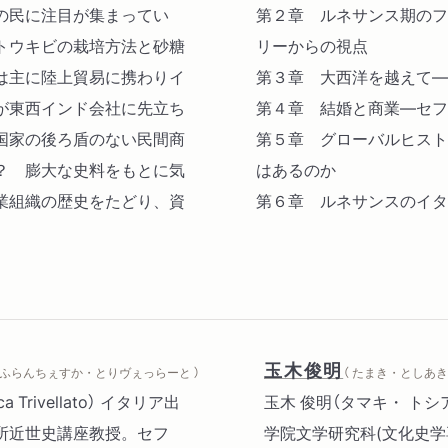
の民に注目が集まってい
第２章 ルネサンス期のフ
トウキビの栽培方法と砂糖
リーからの視点
は主に陸上貿易に携わりイ
第３章 大西洋を越えて―
が東西インド会社に先立ち
第４章 結婚と商業―セフ
国家の後ろ盾のない民間商
第５章 グローバルヒスト
？ 膨大な史料をもとに気
はあるのか
業組織の歴史をたどり、資
第６章 ルネサンスのイタ
玉木俊明
（ ふらんちぇすか・とりヴぇっらーと ）
（ たまき・としあき 
rivellato） イタリア出
玉木 俊明（タマキ・ トシ
所近世史講座教授。セフ
学院文学研究科(文化史