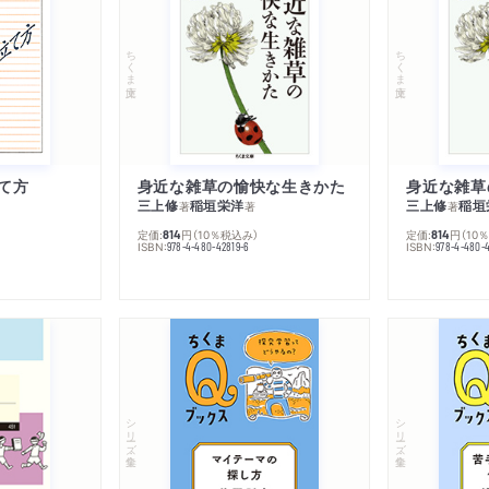
ちくま文庫
ちくま文庫
て方
身近な雑草の愉快な生きかた
身近な雑草
三上修
稲垣栄洋
三上修
稲垣
著
著
著
定価:
円
（10％税込み）
定価:
円
（10
814
814
ISBN:
ISBN:
978-4-480-42819-6
978-4-480-
シリーズ・全集
シリーズ・全集