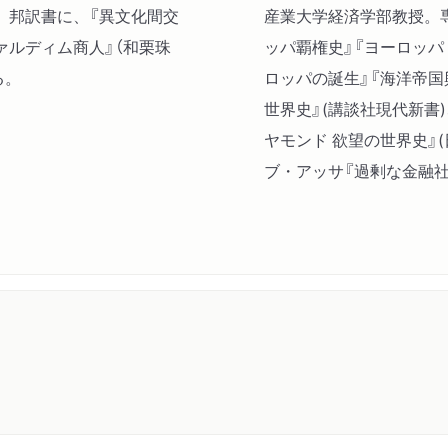
。邦訳書に、『異文化間交
産業大学経済学部教授。
ルディム商人』（和栗珠
ッパ覇権史』『ヨーロッパ
る。
ロッパの誕生』『海洋帝国
世界史』(講談社現代新書
ヤモンド 欲望の世界史』
ブ・アッサ『過剰な金融社