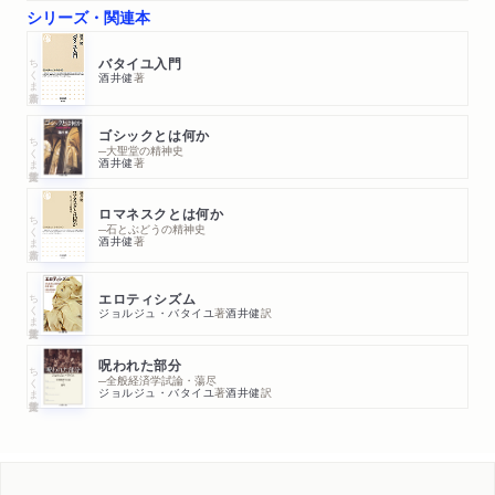
討論
シリーズ・関連本
ちくま新書
バタイユ入門
参考文献
酒井健
著
あとがき
図版出典一覧
ゴシックとは何か
ちくま学芸文庫
人名索引
─大聖堂の精神史
酒井健
著
ロマネスクとは何か
ちくま新書
─石とぶどうの精神史
酒井健
著
ちくま学芸文庫
エロティシズム
ジョルジュ・バタイユ
著
酒井健
訳
呪われた部分
ちくま学芸文庫
─全般経済学試論・蕩尽
ジョルジュ・バタイユ
著
酒井健
訳