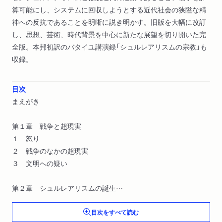
算可能にし、システムに回収しようとする近代社会の狭隘な精
神への反抗であることを明晰に説き明かす。旧版を大幅に改訂
し、思想、芸術、時代背景を中心に新たな展望を切り開いた完
全版。本邦初訳のバタイユ講演録「シュルレアリスムの宗教」も
収録。
目次
まえがき
第１章 戦争と超現実
１ 怒り
２ 戦争のなかの超現実
３ 文明への疑い
第２章 シュルレアリスムの誕生
１ 狂気と夢
目次をすべて読む
２ 自動記述