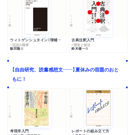
ちくま学芸文庫
ちくま学芸文庫
ウィトゲンシュタイン〔増補新版〕
古典注釈入門
─言語の限界
─歴史と技法
飯田隆
鈴木健一
著
著
【自由研究、読書感想文……】夏休みの宿題のおと
もに！
ちくま文庫
ちくま学芸文庫
考現学入門
レポートの組み立て方