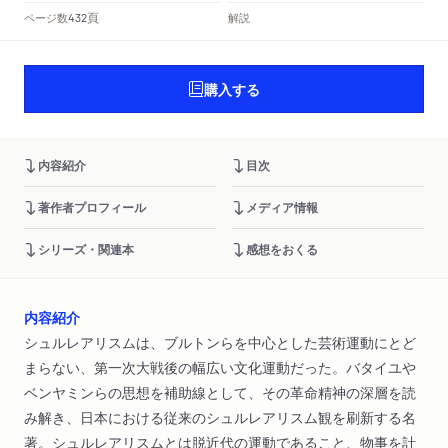
頁
ページ数
解説
432
購入する
内容紹介
目次
著作者プロフィール
メディア情報
シリーズ・関連本
感想をおくる
内容紹介
シュルレアリスムは、ブルトンらを中心とした芸術運動にとど
まらない、第一次大戦後の幅広い文化運動だった。バタイユや
ベンヤミンらの思想を補助線として、その革命精神の深層を読
み解き、日本における従来のシュルレアリスム観を刷新する名
著。シュルレアリスムとは脱近代の運動であること、物事を計