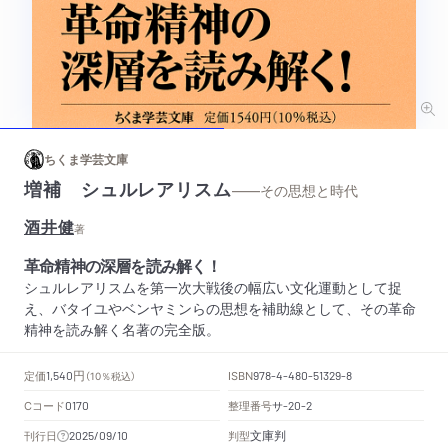
ちくま学芸文庫
増補 シュルレアリスム
——その思想と時代
酒井健
著
革命精神の深層を読み解く！
シュルレアリスムを第一次大戦後の幅広い文化運動として捉
え、バタイユやベンヤミンらの思想を補助線として、その革命
精神を読み解く名著の完全版。
円
定価
ISBN
1,540
（10％税込）
978-4-480-51329-8
Cコード
整理番号
サ
0170
-20-2
文庫判
刊行日
判型
2025/09/10