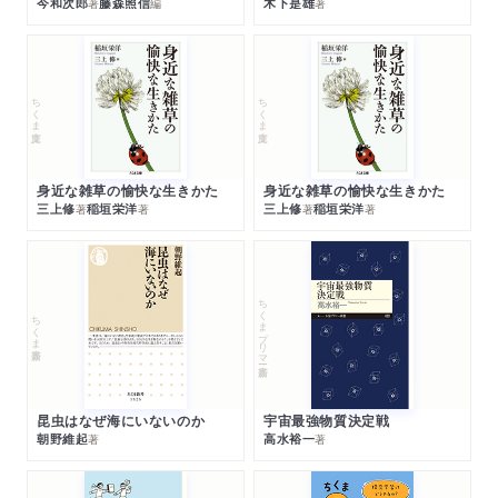
今和次郎
藤森照信
木下是雄
著
編
著
ちくま文庫
ちくま文庫
身近な雑草の愉快な生きかた
身近な雑草の愉快な生きかた
三上修
稲垣栄洋
三上修
稲垣栄洋
著
著
著
著
ちくまプリマー新書
ちくま新書
昆虫はなぜ海にいないのか
宇宙最強物質決定戦
朝野維起
高水裕一
著
著