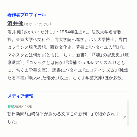
３ 超現実
著作者プロフィール
第３章 近代都市のなかで
酒井健
（ さかい・たけし ）
１ バタイユと不可能なもの
酒井 健（さかい・たけし）：1954年生まれ。法政大学名誉教
２ アラゴンと理想主義
授。東京大学仏文科卒、同大学院へ進学。パリ大学博士。専門
３ ブルトンと美の体験
はフランス現代思想、西欧文化史。著書に『バタイユ入門』『ロ
マネスクとは何か』（ともに、ちくま新書）、『「魂」の思想史』（筑
第４章 政治と芸術
摩選書）、『ゴシックとは何か』『増補 シュルレアリスム』（とも
１ イメージの政治学
に、ちくま学芸文庫）、訳書にバタイユ『エロティシズム』『純然
２ 政治的視野の拡大と深化
たる幸福』『呪われた部分』（以上、ちくま学芸文庫）ほか多数。
３ 超現実の新たな相貌
第５章 シュルレアリスム絵画の魅力
メディア情報
１ 先駆者たち
新聞
2025/10/25
２ 暴力のマニエラ
朝日新聞「山﨑修平が薦める文庫この新刊！」で紹介されま
した。
付録 ジョルジュ・バタイユ「シュルレアリスムの宗教」（講演
録）