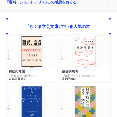
『増補 シュルレアリスム』の感想をおくる
「ちくま学芸文庫」でいま人気の本
ちくま学芸文庫
ちくま学芸文庫
翻訳の常識
修辞的思考
─読解力から翻訳力へ
─論理でとらえきれぬもの
朱牟田夏雄
香西秀信
著
著
ちくま学芸文庫
ちくま学芸文庫