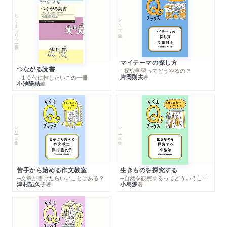
ちくまプリマー新書
シリーズ・全集
マイテーマの探し方
つながる読書
─探究学習ってどうやるの？
片岡則夫
著
─１０代に推したいこの一冊
小池陽慈
編
シリーズ・全集
シリーズ・全集
苦手から始める作文教室
生きものを探究する
─文章が書けたらいいことはある？
─自然を観察するってどういうこと？
津村記久子
小島渉
著
著