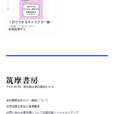
シリーズ・全集
７日でできるキャラクター創作入門
─想像って役立つの？
名取佐和子
著
〒111-8755
東京都台東区蔵前2-5-3
会社概要
会社ロゴ・銘板について
太宰治賞
太宰治と筑摩書房
お問い合わせ
著作権について
出版目録
ソーシャルメディア