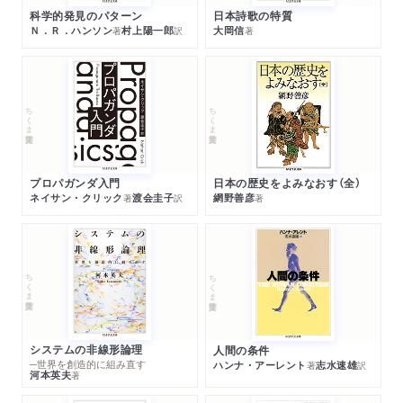
科学的発見のパターン
日本詩歌の特質
Ｎ．Ｒ．ハンソン
村上陽一郎
大岡信
著
訳
著
ちくま学芸文庫
ちくま学芸文庫
プロパガンダ入門
日本の歴史をよみなおす（全）
ネイサン・クリック
渡会圭子
網野善彦
著
訳
著
ちくま学芸文庫
ちくま学芸文庫
システムの非線形論理
人間の条件
─世界を創造的に組み直す
ハンナ・アーレント
志水速雄
著
訳
河本英夫
著