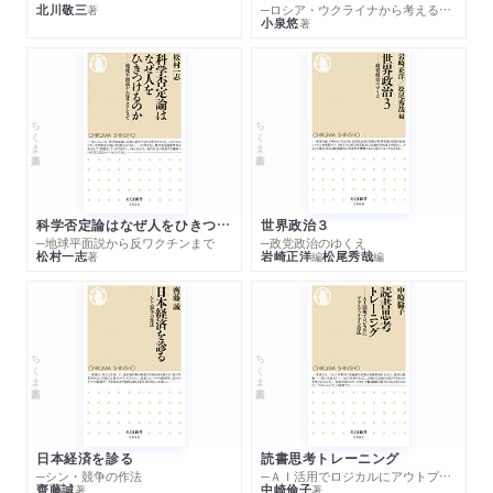
北川敬三
─ロシア・ウクライナから考える世界の行方
著
小泉悠
著
ちくま新書
ちくま新書
科学否定論はなぜ人をひきつけるのか
世界政治３
─地球平面説から反ワクチンまで
─政党政治のゆくえ
松村一志
岩崎正洋
松尾秀哉
著
編
編
ちくま新書
ちくま新書
日本経済を診る
読書思考トレーニング
─シン・競争の作法
─ＡＩ活用でロジカルにアウトプットする技法
齊藤誠
中崎倫子
著
著