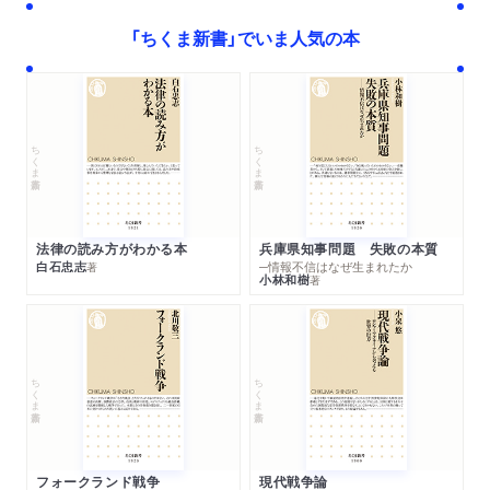
「ちくま新書」でいま人気の本
ちくま新書
ちくま新書
法律の読み方がわかる本
兵庫県知事問題 失敗の本質
白石忠志
─情報不信はなぜ生まれたか
著
小林和樹
著
ちくま新書
ちくま新書
フォークランド戦争
現代戦争論