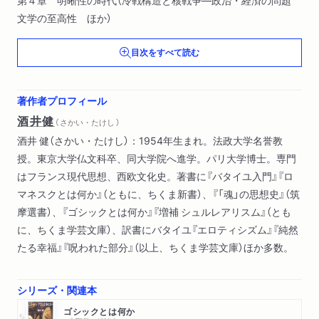
文学の至高性 ほか）
目次をすべて読む
著作者プロフィール
酒井健
（ さかい・たけし ）
酒井 健（さかい・たけし）：1954年生まれ。法政大学名誉教
授。東京大学仏文科卒、同大学院へ進学。パリ大学博士。専門
はフランス現代思想、西欧文化史。著書に『バタイユ入門』『ロ
マネスクとは何か』（ともに、ちくま新書）、『「魂」の思想史』（筑
摩選書）、『ゴシックとは何か』『増補 シュルレアリスム』（とも
に、ちくま学芸文庫）、訳書にバタイユ『エロティシズム』『純然
たる幸福』『呪われた部分』（以上、ちくま学芸文庫）ほか多数。
シリーズ・関連本
ゴシックとは何か