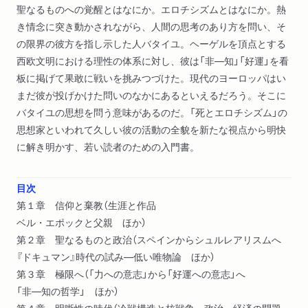
聖なるものへの覚醒とはなにか。エロチシズムとはなにか。熱
き情念に突き動かされながら、人間の思考のあり方を問い、そ
の限界の彼方を指し示した人バタイユ。ヘーゲルを頂点とする
西欧文明における理性の体系に対し、彼は「非―知」「好運」を看
板に掲げて果敢に戦いを挑みつづけた。現代のヨーロッパはい
まだ彼が投げかけた問いのなかにあるといえるだろう。そこに
バタイユの思想を問う意味があるのだ。「死とエロチシズム」の
思想家といわれて久しい彼の活動の全貌を新たな視点から明快
に解き明かす、若い読者のための入門書。
目次
第１章 信仰と棄教（生涯と作品
ベル・エポックと父親 ほか）
第２章 聖なるものと政治（スペインからシュルレアリスムへ
『ドキュマン』時代の試み―低い唯物論 ほか）
第３章 極限へ（「力への意志」から「好運への意志」へ
「非―知の哲学」 ほか）
第４章 明晰性の時代（冷戦構造と核戦争―政治・経済の問題