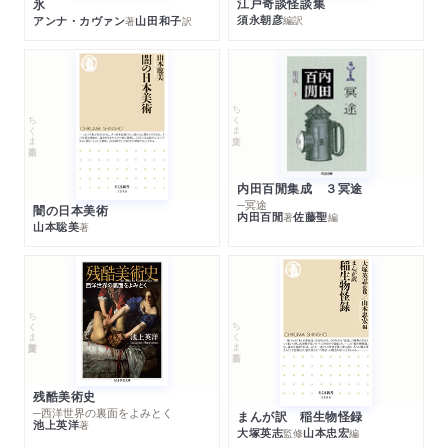
江戸奇談怪談集
氷
須永朝彦
アンナ・カヴァン
山田和子
編訳
著
訳
ちくま文庫
ちくま新書
内田百閒集成 ３冥途
─冥途
闇の日本美術
内田百閒
佐藤聖
著
編
山本聡美
著
ちくま学芸文庫
ちくま新書
残酷美術史
─西洋世界の裏面をよみとく
まんが訳 稲生物怪録
池上英洋
著
大塚英志
山本忠宏
監修
編