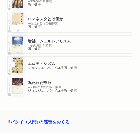
ちくま学芸文庫
─大聖堂の精神史
酒井健
著
ロマネスクとは何か
ちくま新書
─石とぶどうの精神史
酒井健
著
増補 シュルレアリスム
ちくま学芸文庫
─その思想と時代
酒井健
著
ちくま学芸文庫
エロティシズム
ジョルジュ・バタイユ
著
酒井健
訳
呪われた部分
ちくま学芸文庫
─全般経済学試論・蕩尽
ジョルジュ・バタイユ
著
酒井健
訳
『バタイユ入門』の感想をおくる