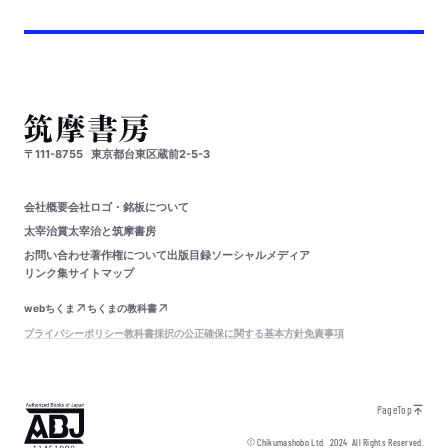
〒111-8755
東京都台東区蔵前2-5-3
会社概要
会社ロゴ・銘板について
太宰治賞
太宰治と筑摩書房
お問い合わせ
著作権について
出版目録
ソーシャルメディア
リンク集
サイトマップ
webちくま
ちくまの教科書
プライバシーポリシー
教科書採択の公正確保に関する基本方針
免責事項
PageTop
© Chikumashobo Ltd.
2024
All Rights Reserved.