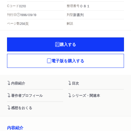
Cコード
整理番号
0210
０８１
新書判
刊行日
判型
1996/09/19
頁
ページ数
解説
256
購入する
電子版を購入する
内容紹介
目次
著作者プロフィール
シリーズ・関連本
感想をおくる
内容紹介