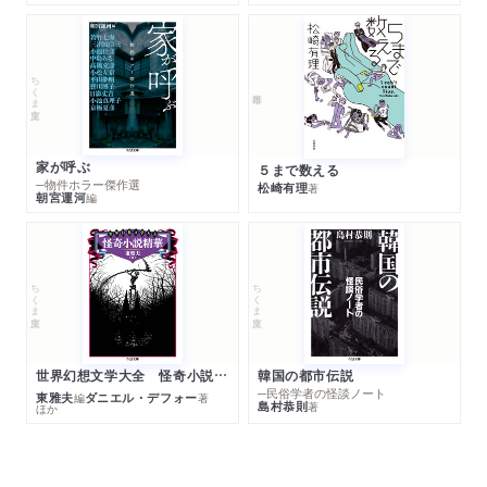
ちくま文庫
家が呼ぶ
５まで数える
─物件ホラー傑作選
松崎有理
著
朝宮運河
編
ちくま文庫
ちくま文庫
世界幻想文学大全 怪奇小説精華
韓国の都市伝説
─民俗学者の怪談ノート
東雅夫
ダニエル・デフォー
編
著
島村恭則
著
ほか