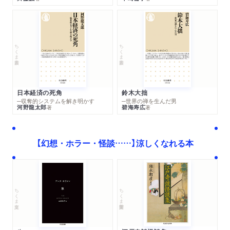
ちくま新書
ちくま新書
日本経済の死角
鈴木大拙
─収奪的システムを解き明かす
─世界の禅を生んだ男
河野龍太郎
碧海寿広
著
著
【幻想・ホラー・怪談……】涼しくなれる本
ちくま学芸文庫
ちくま文庫