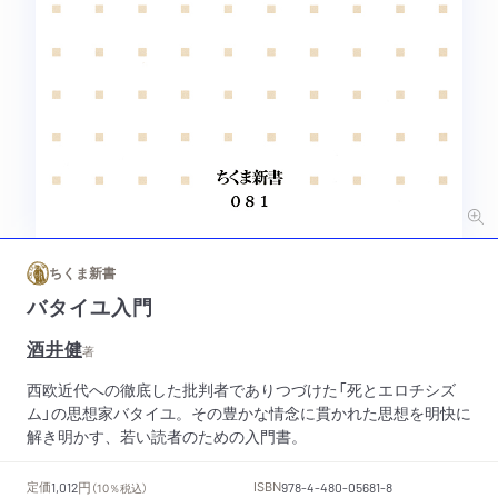
ちくま新書
バタイユ入門
酒井健
著
西欧近代への徹底した批判者でありつづけた「死とエロチシズ
ム」の思想家バタイユ。その豊かな情念に貫かれた思想を明快に
解き明かす、若い読者のための入門書。
円
定価
ISBN
1,012
（10％税込）
978-4-480-05681-8