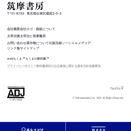
〒111-8755
東京都台東区蔵前2-5-3
会社概要
会社ロゴ・銘板について
太宰治賞
太宰治と筑摩書房
お問い合わせ
著作権について
出版目録
ソーシャルメディア
リンク集
サイトマップ
webちくま
ちくまの教科書
プライバシーポリシー
教科書採択の公正確保に関する基本方針
免責事項
PageTop
© Chikumashobo Ltd.
2024
All Rights Reserved.
本をさがす