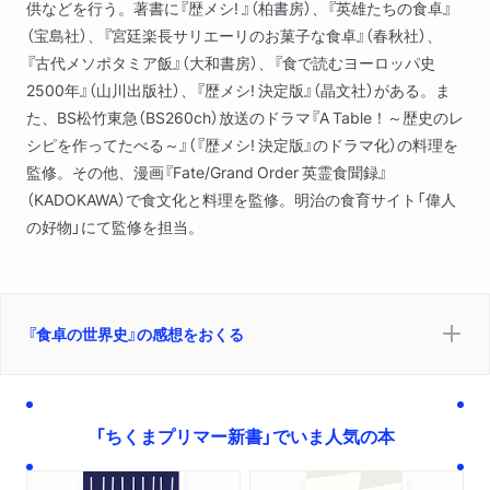
供などを行う。著書に『歴メシ! 』（柏書房）、『英雄たちの食卓』
（宝島社）、『宮廷楽長サリエーリのお菓子な食卓』（春秋社）、
『古代メソポタミア飯』（大和書房）、『食で読むヨーロッパ史
2500年』（山川出版社）、『歴メシ! 決定版』（晶文社）がある。ま
た、BS松竹東急（BS260ch）放送のドラマ『A Table！～歴史のレ
シピを作ってたべる～』（『歴メシ! 決定版』のドラマ化）の料理を
監修。その他、漫画『Fate/Grand Order 英霊食聞録』
（KADOKAWA）で食文化と料理を監修。明治の食育サイト「偉人
の好物」にて監修を担当。
『食卓の世界史』の感想をおくる
「ちくまプリマー新書」でいま人気の本