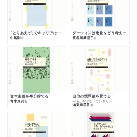
ちくまプリマー新書
ちくまプリマー新書
「とりあえず」でキャリアは決まる
ダーウィンは進化をどう考えたのか
中嶌剛
長谷川眞理子
著
著
ちくまプリマー新書
ちくまプリマー新書
資本主義を半分捨てる
自他の境界線を育てる
青木真兵
─「私」を守るバウンダリー
著
鴻巣麻里香
著
ちくまプリマー新書
ちくまプリマー新書