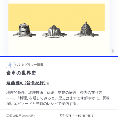
ちくまプリマー新書
食卓の世界史
遠藤雅司（音食紀行）
著
地理的条件、調理技術、伝統、交易の盛衰、権力の在り方
――。「料理」を通してみると、歴史はますます鮮やかに。興味
深いエピソードと当時のレシピで案内する。
円
定価
ISBN
1,012
（10％税込）
978-4-480-68465-3