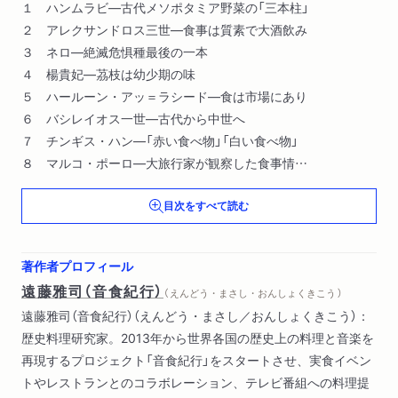
１ ハンムラビ―古代メソポタミア野菜の「三本柱」
２ アレクサンドロス三世―食事は質素で大酒飲み
３ ネロ―絶滅危惧種最後の一本
４ 楊貴妃―茘枝は幼少期の味
５ ハールーン・アッ＝ラシード―食は市場にあり
６ バシレイオス一世―古代から中世へ
７ チンギス・ハン―「赤い食べ物」「白い食べ物」
８ マルコ・ポーロ―大旅行家が観察した食事情
９ コロンブス―近世の食卓へ
目次をすべて読む
１０ エルナン・コルテス―「コロンブス交換」の時代
１１ スレイマン一世―多様な遺産を継承するオスマン帝国
１２ カトリーヌ・ド・メディシス―「伝承」の真実
著作者プロフィール
１３ ルイ一四世―洗練されたサーヴィスの確立
遠藤雅司（音食紀行）
（ えんどう・まさし・おんしょくきこう ）
１４ フリードリヒ二世―コーヒーではなくビールを飲め！
遠藤雅司（音食紀行）（えんどう・まさし／おんしょくきこう）：
１５ リンカーン―感謝祭とクレオール料理
歴史料理研究家。2013年から世界各国の歴史上の料理と音楽を
１６ コナン・ドイル―大英帝国のカレー
再現するプロジェクト「音食紀行」をスタートさせ、実食イベン
１７ 夏目漱石―一生にして三食を経る
トやレストランとのコラボレーション、テレビ番組への料理提
１８ マクドナルド兄弟―ファストフードの誕生