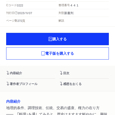
Cコード
整理番号
0222
４４１
新書判
刊行日
判型
2023/11/07
頁
ページ数
解説
272
購入する
電子版を購入する
内容紹介
目次
著作者プロフィール
感想をおくる
内容紹介
地理的条件、調理技術、伝統、交易の盛衰、権力の在り方
――。「料理」を通してみると、歴史はますます鮮やかに。興味