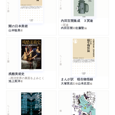
ちくま文庫
ちくま新書
内田百閒集成 ３冥途
─冥途
闇の日本美術
内田百閒
佐藤聖
著
編
山本聡美
著
ちくま学芸文庫
ちくま新書
残酷美術史
─西洋世界の裏面をよみとく
まんが訳 稲生物怪録
池上英洋
著
大塚英志
山本忠宏
監修
編
ちくま文庫