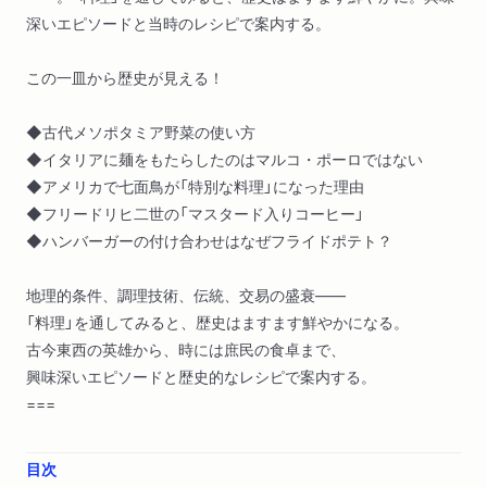
深いエピソードと当時のレシピで案内する。
この一皿から歴史が見える！
◆古代メソポタミア野菜の使い方
◆イタリアに麺をもたらしたのはマルコ・ポーロではない
◆アメリカで七面鳥が「特別な料理」になった理由
◆フリードリヒ二世の「マスタード入りコーヒー」
◆ハンバーガーの付け合わせはなぜフライドポテト？
地理的条件、調理技術、伝統、交易の盛衰――
「料理」を通してみると、歴史はますます鮮やかになる。
古今東西の英雄から、時には庶民の食卓まで、
興味深いエピソードと歴史的なレシピで案内する。
===
目次