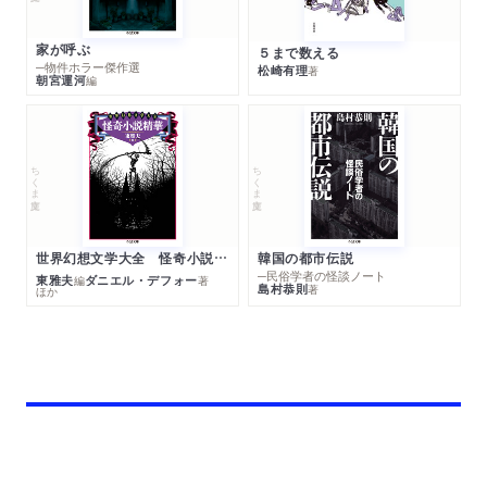
家が呼ぶ
５まで数える
─物件ホラー傑作選
松崎有理
著
朝宮運河
編
ちくま文庫
ちくま文庫
世界幻想文学大全 怪奇小説精華
韓国の都市伝説
─民俗学者の怪談ノート
東雅夫
ダニエル・デフォー
編
著
島村恭則
著
ほか