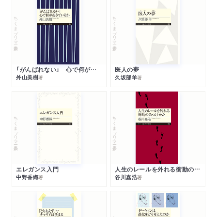
ちくまプリマー新書
ちくまプリマー新書
「がんばれない」 心で何が起きているか
医人の夢
外山美樹
久坂部羊
著
著
ちくまプリマー新書
ちくまプリマー新書
エレガンス入門
人生のレールを外れる衝動のみつけかた
中野香織
谷川嘉浩
著
著