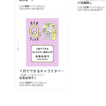
小池陽慈
編
定価:
円
（10％税込み）
858
定価:
円
（10％税込み）
1,078
ISBN:
978-4-480-68445-5
ISBN:
978-4-480-68476-9
シリーズ・全集
７日でできるキャラクター創作入門
─想像って役立つの？
名取佐和子
著
定価:
円
（10％税込み）
1,540
ISBN:
978-4-480-25162-6