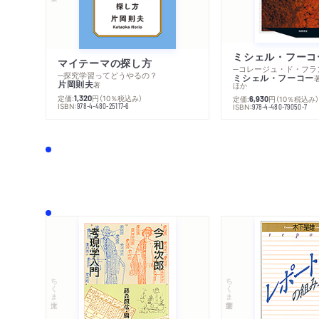
マイテーマの探し方
─探究学習ってどうやるの？
ミシェル・フーコー
片岡則夫
著
ほか
定価:
円
（10％税込み）
1,320
定価:
円
（10％税込み
6,930
ISBN:
978-4-480-25117-6
ISBN:
978-4-480-79050-7
ちくま文庫
ちくま学芸文庫