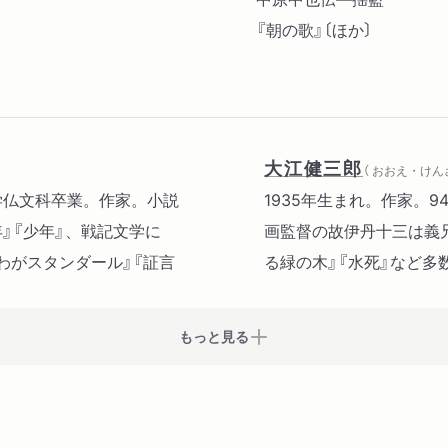
『朝の歌』〔ほか〕
大江健三郎
（ おおえ・けん
大学仏文科卒業。作家。小説
1935年生まれ。作家。
年』『少年』、戦記文学に
画監督の故伊丹十三は義
わがスタンダール』『証言
る緑の木』『水死』など多
もっと見る