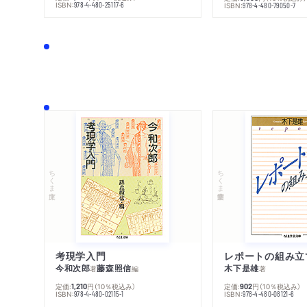
ISBN:
978-4-480-25117-6
ISBN:
978-4-480-79050-7
ちくま文庫
ちくま学芸文庫
考現学入門
レポートの組み立
今和次郎
藤森照信
木下是雄
著
編
著
定価:
円
（10％税込み）
定価:
円
（10％税込み）
1,210
902
ISBN:
ISBN:
978-4-480-02115-1
978-4-480-08121-6