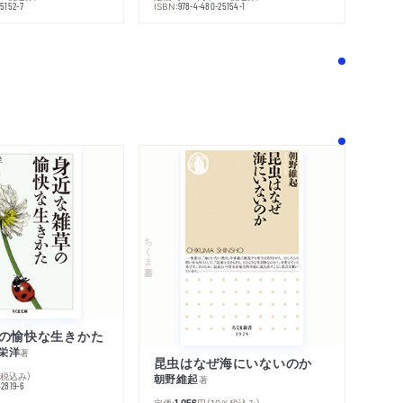
ISBN:
5152-7
978-4-480-25154-1
！
ちくま新書
の愉快な生きかた
栄洋
著
昆虫はなぜ海にいないのか
％税込み）
朝野維起
著
42819-6
定価:
円
（10％税込み）
1,056