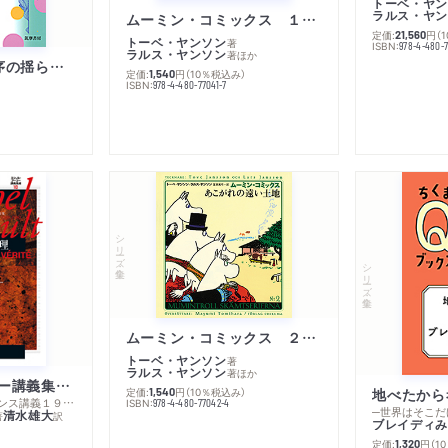
トーベ・ヤン
ラルス・ヤン
ムーミン・コミックス １ 黄金のしっぽ
定価:
円
（
21,560
トーベ・ヤンソン
著
ISBN:
978-4-480-
ラルス・ヤンソン
著
ほか
「リベラル国際秩序の揺らぎ」再考 年報政治学２０２６‐Ⅰ
定価:
円
（10％税込み）
1,540
ISBN:
978-4-480-77041-7
シリーズ・全集
シリーズ・全集
ムーミン・コミックス ２ あこがれの遠い土地
トーベ・ヤンソン
著
ラルス・ヤンソン
著
ほか
ミシェル・フーコー講義集成１０ 主体性と真理
定価:
円
（10％税込み）
地べたから
1,540
─コレージュ・ド・フランス講義１９８０－１９８１年度
ISBN:
978-4-480-77042-4
─世界はそこだ
清水雄大
著
訳
ブレイディみ
定価:
円
（1
1,320
）