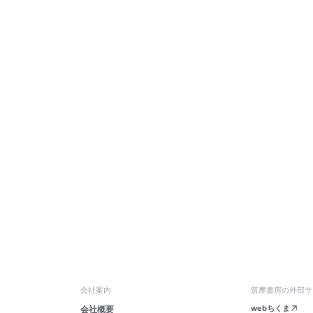
会社案内
筑摩書房の外部サ
webちくま
会社概要