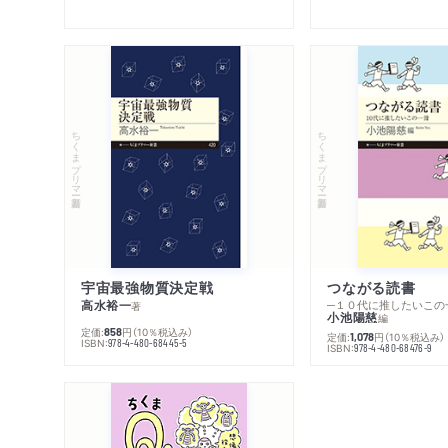
ちくまプリマー新書
ちくまプリマー新書
宇宙最強物質決定戦
つながる読書
高水裕一
─１０代に推したいこの
著
小池陽慈
編
定価:
円
（10％税込み）
858
定価:
円
（10％税込み）
1,078
ISBN:
978-4-480-68445-5
ISBN:
978-4-480-68476-9