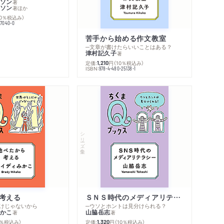
ソン
著
ソン
著
ほか
10％税込み）
77040-0
苦手から始める作文教室
─文章が書けたらいいことはある？
津村記久子
著
定価:
円
（10％税込み）
1,210
ISBN:
978-4-480-25138-1
内容紹介・目次
著作者プロフィール
シリーズ・全集
感想をおくる
考える
ＳＮＳ時代のメディアリテラシー
けじゃないから
─ウソとホントは見分けられる？
かこ
山脇岳志
著
著
0％税込み）
定価:
円
（10％税込み）
1,320