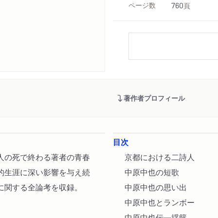
ページ数
760
頁
著作者プロフィール
目次
人の死で終わる著者の青春
京都における二詩人
的生涯に深い影響を与え続
中原中也の短歌
に関する全論考を収録。
中原中也の思い出
中原中也とランボー
中原中也伝―揺籃