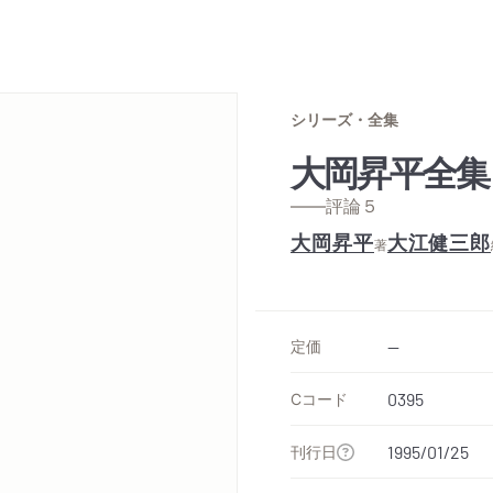
シリーズ・全集
大岡昇平全集
——評論５
大岡昇平
大江健三郎
著
定価
--
Cコード
0395
刊行日
1995/01/25