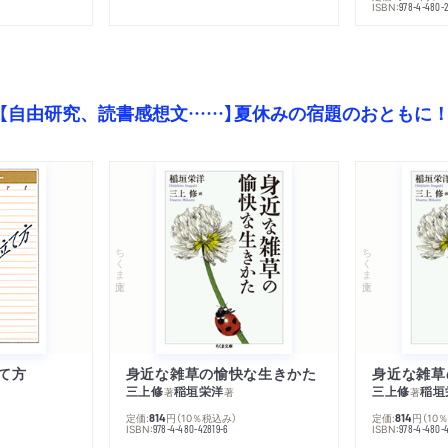
ISBN:
978-4-480-2
【自由研究、読書感想文……】夏休みの宿題のおともに
ちくま文庫
ちくま文庫
て方
身近な雑草の愉快な生きかた
身近な雑草
三上修
稲垣栄洋
三上修
稲垣
著
著
著
定価:
円
（10％税込み）
定価:
円
（10
814
814
ISBN:
ISBN:
978-4-480-42819-6
978-4-480-