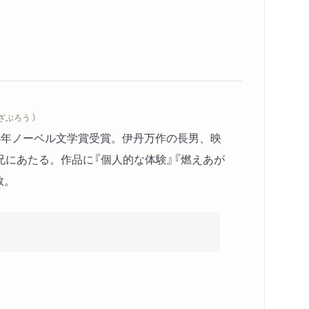
ざぶろう ）
94年ノーベル文学賞受賞。伊丹万作の長男、映
兄にあたる。作品に『個人的な体験』『燃えあが
数。