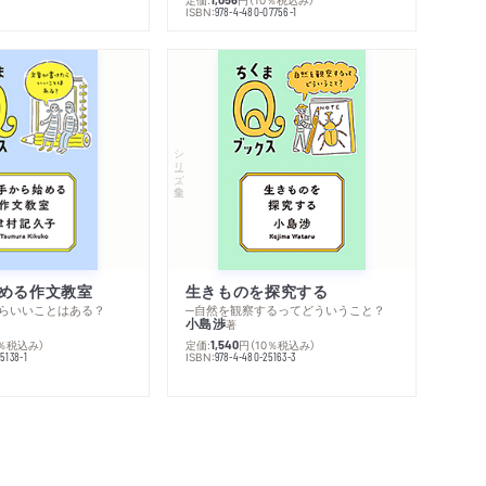
ISBN:
978-4-480-07756-1
シリーズ・全集
める作文教室
生きものを探究する
らいいことはある？
─自然を観察するってどういうこと？
小島渉
著
0％税込み）
定価:
円
（10％税込み）
1,540
ISBN:
5138-1
978-4-480-25163-3