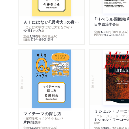
ＡＩにはない「思考力」の身につけ方
日本政治学会
編
─ことばの学びはなぜ大切なのか？
今井むつみ
著
定価:
円
（10％税込み）
4,510
ISBN:
978-4-480-86752-0
定価:
円
（10％税込み）
1,320
ISBN:
978-4-480-25155-8
シリーズ・全集
シリーズ・全集
マイテーマの探し方
─探究学習ってどうやるの？
ミシェル・フーコー
片岡則夫
著
ほか
定価:
円
（10％税込み）
1,320
定価:
円
（10％税込み
6,930