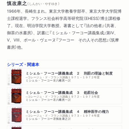
慎改康之
（ しんかい・やすゆき ）
1966年、長崎生まれ。東京大学教養学部卒、東京大学大学院博
士課程退学。フランス社会科学高等研究院（EHESS）博士課程修
了。現在、明治学院大学教授。著書として『法の他者』（共著、
御茶の水書房）、訳書に『ミシェル・フーコー講義集成』第Ⅳ、
Ⅴ、Ⅷ、ポール・ヴェーヌ『フーコー その人その思想』（筑摩
書房）他。
シリーズ・関連本
ミシェル・フーコー講義集成 ２ 刑罰の理論と制度
シリーズ・全集
─コレージュ・ド・フランス講義１９７１－１９７２年度
ミシェル・フーコー
著
八幡恵一
訳
ミシェル・フーコー講義集成 ３ 処罰社会
シリーズ・全集
─コレージュ・ド・フランス講義１９７２－１９７３年度
ミシェル・フーコー
著
八幡恵一
訳
ミシェル・フーコー講義集成 ４ 精神医学の権力
シリーズ・全集
─コレージュ・ド・フランス講義１９７３－１９７４年度
ミシェル・フーコー
著
慎改康之
訳