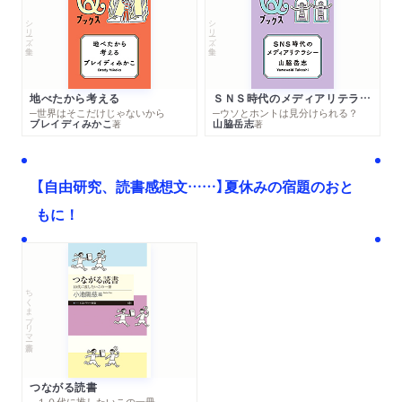
シリーズ・全集
シリーズ・全集
地べたから考える
ＳＮＳ時代のメディアリテラシー
─世界はそこだけじゃないから
─ウソとホントは見分けられる？
ブレイディみかこ
山脇岳志
著
著
【自由研究、読書感想文……】夏休みの宿題のおと
もに！
ちくまプリマー新書
つながる読書
─１０代に推したいこの一冊