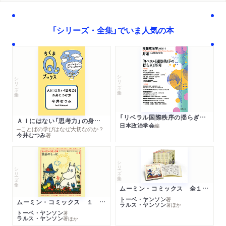
「シリーズ・全集」でいま人気の本
シリーズ・全集
シリーズ・全集
「リベラル国際秩序の揺らぎ」再考 年報政治学２０２６‐Ⅰ
ＡＩにはない「思考力」の身につけ方
日本政治学会
編
─ことばの学びはなぜ大切なのか？
今井むつみ
著
シリーズ・全集
シリーズ・全集
ムーミン・コミックス 全１４巻セット
トーベ・ヤンソン
著
ムーミン・コミックス １ 黄金のしっぽ
ラルス・ヤンソン
著
ほか
トーベ・ヤンソン
著
ラルス・ヤンソン
著
ほか