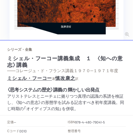
シリーズ・全集
ミシェル・フーコー講義集成 １ 〈知への意
志〉講義
——コレージュ・ド・フランス講義１９７０─１９７１年度
ミシェル・フーコー
慎改康之
著
訳
〈思考システムの歴史〉講義の 輝かしい出発点
アリストテレスとニーチェに拠りつつ真理の認識の系譜を検証
し、〈知への意志〉の形態学を試みる記念すべき初年度講義。同
じ時期の「オイディプスの知」を併収。
定価
ISBN
--
978-4-480-79041-5
Cコード
整理番号
0010