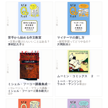
シリーズ・全集
シリーズ・全集
苦手から始める作文教室
マイテーマの探し方
─文章が書けたらいいことはある？
─探究学習ってどうやるの？
津村記久子
片岡則夫
著
著
シリーズ・全集
シリーズ・全集
ムーミン・コミックス ２ あこがれの遠い土地
トーベ・ヤンソン
著
ミシェル・フーコー講義集成１０ 主体性と真理
ラルス・ヤンソン
著
ほか
─コレージュ・ド・フランス講義１９８０－１９８１年度
ミシェル・フーコー
清水雄大
著
訳
ほか