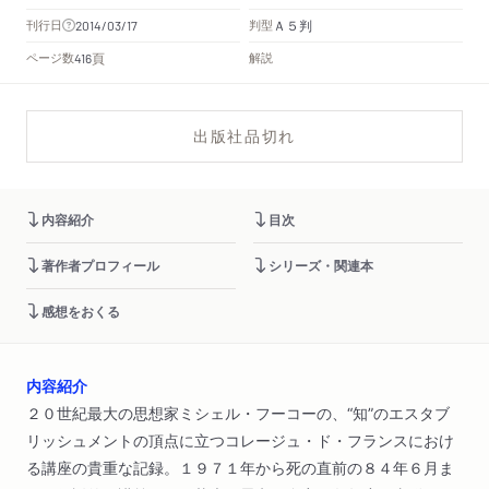
Ａ５判
刊行日
判型
2014/03/17
頁
ページ数
解説
416
出版社品切れ
内容紹介
目次
著作者プロフィール
シリーズ・関連本
感想をおくる
内容紹介
２０世紀最大の思想家ミシェル・フーコーの、“知”のエスタブ
リッシュメントの頂点に立つコレージュ・ド・フランスにおけ
る講座の貴重な記録。１９７１年から死の直前の８４年６月ま