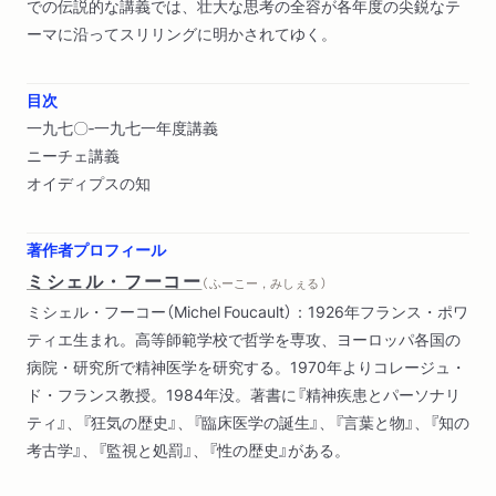
での伝説的な講義では、壮大な思考の全容が各年度の尖鋭なテ
ーマに沿ってスリリングに明かされてゆく。
目次
一九七〇‐一九七一年度講義
ニーチェ講義
オイディプスの知
著作者プロフィール
ミシェル・フーコー
（ ふーこー，みしぇる ）
ミシェル・フーコー（Michel Foucault）：1926年フランス・ポワ
ティエ生まれ。高等師範学校で哲学を専攻、ヨーロッパ各国の
病院・研究所で精神医学を研究する。1970年よりコレージュ・
ド・フランス教授。1984年没。著書に『精神疾患とパーソナリ
ティ』、『狂気の歴史』、『臨床医学の誕生』、『言葉と物』、『知の
考古学』、『監視と処罰』、『性の歴史』がある。