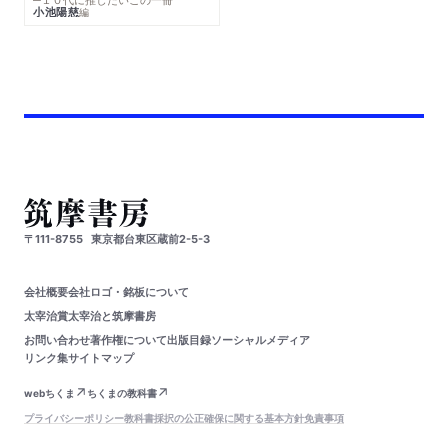
小池陽慈
編
〒111-8755
東京都台東区蔵前2-5-3
会社概要
会社ロゴ・銘板について
太宰治賞
太宰治と筑摩書房
お問い合わせ
著作権について
出版目録
ソーシャルメディア
リンク集
サイトマップ
webちくま
ちくまの教科書
プライバシーポリシー
教科書採択の公正確保に関する基本方針
免責事項