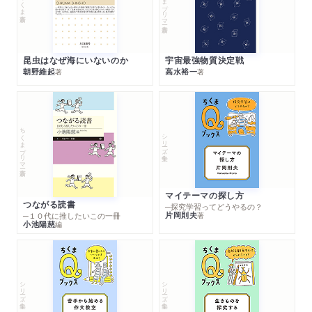
ちくまプリマー新書
ちくま新書
昆虫はなぜ海にいないのか
宇宙最強物質決定戦
朝野維起
高水裕一
著
著
ちくまプリマー新書
シリーズ・全集
マイテーマの探し方
つながる読書
─探究学習ってどうやるの？
片岡則夫
著
─１０代に推したいこの一冊
小池陽慈
編
シリーズ・全集
シリーズ・全集