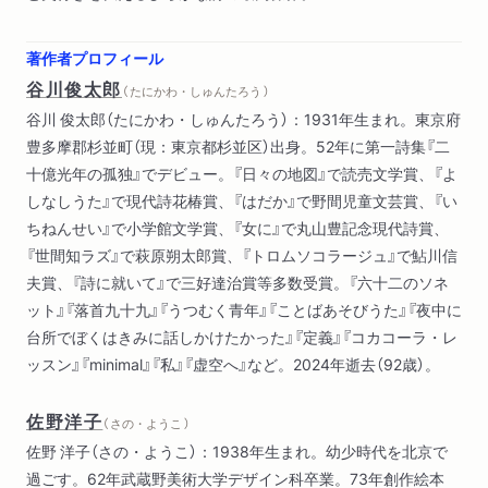
著作者プロフィール
谷川俊太郎
（ たにかわ・しゅんたろう ）
谷川 俊太郎（たにかわ・しゅんたろう）：1931年生まれ。東京府
豊多摩郡杉並町（現：東京都杉並区）出身。52年に第一詩集『二
十億光年の孤独』でデビュー。『日々の地図』で読売文学賞、『よ
しなしうた』で現代詩花椿賞、『はだか』で野間児童文芸賞、『い
ちねんせい』で小学館文学賞、『女に』で丸山豊記念現代詩賞、
『世間知ラズ』で萩原朔太郎賞、『トロムソコラージュ』で鮎川信
夫賞、『詩に就いて』で三好達治賞等多数受賞。『六十二のソネ
ット』『落首九十九』『うつむく青年』『ことばあそびうた』『夜中に
台所でぼくはきみに話しかけたかった』『定義』『コカコーラ・レ
ッスン』『minimal』『私』『虚空へ』など。2024年逝去（92歳）。
佐野洋子
（ さの・ようこ ）
佐野 洋子（さの・ようこ）：1938年生まれ。幼少時代を北京で
過ごす。62年武蔵野美術大学デザイン科卒業。73年創作絵本