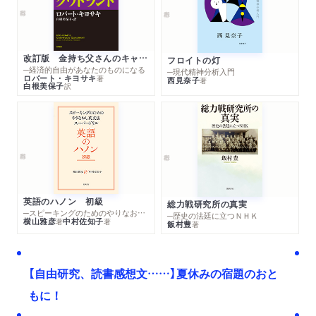
改訂版 金持ち父さんのキャッシュフロー・クワドラント
フロイトの灯
─経済的自由があなたのものになる
─現代精神分析入門
ロバート・キヨサキ
著
西見奈子
著
白根美保子
訳
英語のハノン 初級
総力戦研究所の真実
─スピーキングのためのやりなおし英文法スーパードリル
─歴史の法廷に立つＮＨＫ
横山雅彦
中村佐知子
著
著
飯村豊
著
【自由研究、読書感想文……】夏休みの宿題のおと
もに！