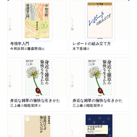
ちくま文庫
ちくま学芸文庫
考現学入門
レポートの組み立て方
今和次郎
藤森照信
木下是雄
著
編
著
ちくま文庫
ちくま文庫
身近な雑草の愉快な生きかた
身近な雑草の愉快な生きかた
三上修
稲垣栄洋
三上修
稲垣栄洋
著
著
著
著