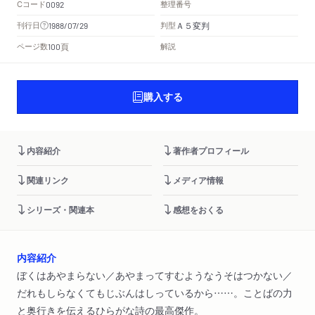
Cコード
整理番号
0092
Ａ５変判
刊行日
判型
1988/07/29
頁
ページ数
解説
100
購入する
内容紹介
著作者プロフィール
関連リンク
メディア情報
シリーズ・関連本
感想をおくる
内容紹介
ぼくはあやまらない／あやまってすむようなうそはつかない／
だれもしらなくてもじぶんはしっているから……。ことばの力
と奥行きを伝えるひらがな詩の最高傑作。