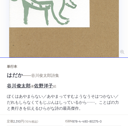
単行本
はだか
——谷川俊太郎詩集
谷川俊太郎
佐野洋子
著
絵
ぼくはあやまらない／あやまってすむようなうそはつかない／
だれもしらなくてもじぶんはしっているから……。ことばの力
と奥行きを伝えるひらがな詩の最高傑作。
円
定価
ISBN
2,310
（10％税込）
978-4-480-80275-0