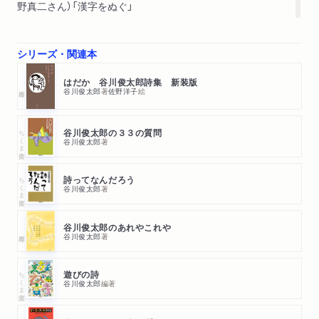
野真二さん）「漢字をぬぐ」
シリーズ・関連本
はだか 谷川俊太郎詩集 新装版
谷川俊太郎
著
佐野洋子
絵
ちくま文庫
谷川俊太郎の３３の質問
谷川俊太郎
著
ちくま文庫
詩ってなんだろう
谷川俊太郎
著
谷川俊太郎のあれやこれや
谷川俊太郎
著
ちくま文庫
遊びの詩
谷川俊太郎
編著