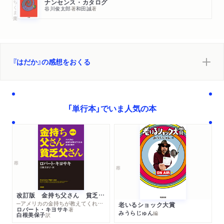
ちくま文庫
ナンセンス・カタログ
谷川俊太郎
著
和田誠
著
『はだか』の感想をおくる
「単行本」でいま人気の本
改訂版 金持ち父さん 貧乏父さん
─アメリカの金持ちが教えてくれるお金の哲学
老いるショック大賞
ロバート・キヨサキ
著
みうらじゅん
編
白根美保子
訳