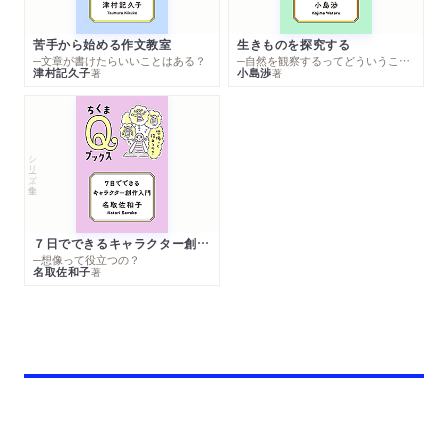
苦手から始める作文教室
生きものを探究する
─文章が書けたらいいことはある？
─自然を観察するってどういうこと？
津村記久子
小島渉
著
著
シリーズ・全集
７日でできるキャラクター創作入門
─想像って役立つの？
名取佐和子
著