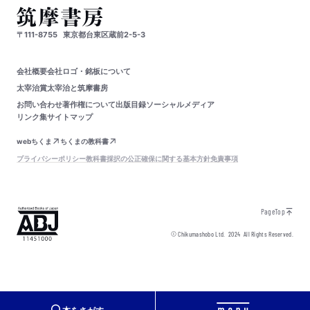
〒111-8755
東京都台東区蔵前2-5-3
会社概要
会社ロゴ・銘板について
太宰治賞
太宰治と筑摩書房
お問い合わせ
著作権について
出版目録
ソーシャルメディア
リンク集
サイトマップ
webちくま
ちくまの教科書
プライバシーポリシー
教科書採択の公正確保に関する基本方針
免責事項
PageTop
© Chikumashobo Ltd.
2024
All Rights Reserved.
本をさがす