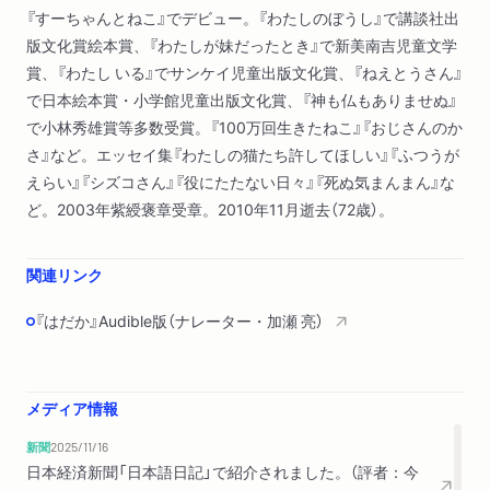
『すーちゃんとねこ』でデビュー。『わたしのぼうし』で講談社出
版文化賞絵本賞、『わたしが妹だったとき』で新美南吉児童文学
賞、『わたし いる』でサンケイ児童出版文化賞、『ねえとうさん』
で日本絵本賞・小学館児童出版文化賞、『神も仏もありませぬ』
で小林秀雄賞等多数受賞。『100万回生きたねこ』『おじさんのか
さ』など。エッセイ集『わたしの猫たち許してほしい』『ふつうが
えらい』『シズコさん』『役にたたない日々』『死ぬ気まんまん』な
ど。2003年紫綬褒章受章。2010年11月逝去（72歳）。
関連リンク
『はだか』Audible版（ナレーター・加瀬 亮）
メディア情報
新聞
2025/11/16
日本経済新聞「日本語日記」で紹介されました。（評者：今