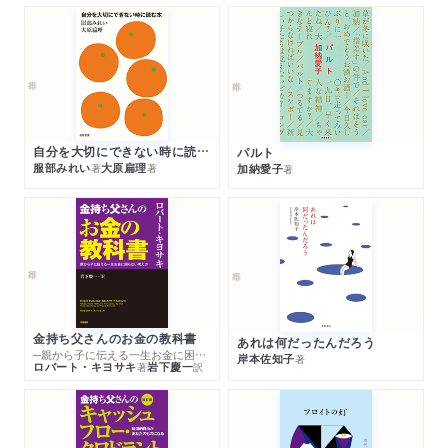
自分を大切にできない時に読む本
パルト
服部みれい
大原扁理
加納愛子
著
著
著
金持ち父さんのお金の教科書
あれは何だったんだろう
─親から子に伝える一生お金に困らない考え方
岸本佐知子
著
ロバート・キヨサキ
岩下慶一
著
訳