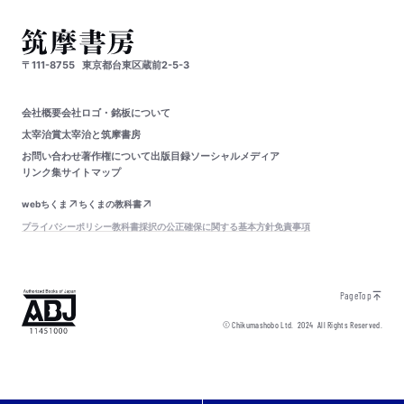
〒111-8755
東京都台東区蔵前2-5-3
会社概要
会社ロゴ・銘板について
太宰治賞
太宰治と筑摩書房
お問い合わせ
著作権について
出版目録
ソーシャルメディア
リンク集
サイトマップ
webちくま
ちくまの教科書
プライバシーポリシー
教科書採択の公正確保に関する基本方針
免責事項
PageTop
© Chikumashobo Ltd.
2024
All Rights Reserved.