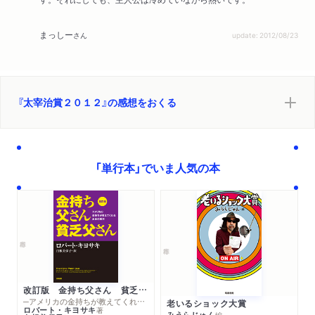
まっしー
さん
update: 2012/08/23
『太宰治賞２０１２』の感想をおくる
「単行本」でいま人気の本
改訂版 金持ち父さん 貧乏父さん
─アメリカの金持ちが教えてくれるお金の哲学
老いるショック大賞
ロバート・キヨサキ
著
みうらじゅん
編