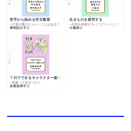
苦手から始める作文教室
生きものを探究する
─文章が書けたらいいことはある？
─自然を観察するってどういうこと？
津村記久子
小島渉
著
著
シリーズ・全集
７日でできるキャラクター創作入門
─想像って役立つの？
名取佐和子
著