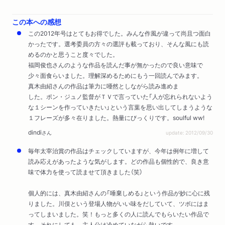
この本への感想
この2012年号はとてもお得でした。みんな作風が違って尚且つ面白
かったです。選考委員の方々の選評も載っており、そんな風にも読
めるのかと思うこと度々でした。
福岡俊也さんのような作品を読んだ事が無かったので良い意味で
少々面食らいました。理解深めるためにもう一回読んでみます。
真木由紹さんの作品は筆力に唖然としながら読み進めま
した。ポン・ジュノ監督がＴＶで言っていた「人が忘れられないよう
な１シーンを作っていきたい」という言葉を思い出してしまうような
１フレーズが多々在りました。熱量にびっくりです。soulful ww!
dindi
さん
update: 2012/09/30
毎年太宰治賞の作品はチェックしていますが、今年は例年に増して
読み応えがあったような気がします。どの作品も個性的で、良き意
味で体力を使って読ませて頂きました（笑）
個人的には、真木由紹さんの「唾棄しめる」という作品が妙に心に残
りました。川俣という登場人物がいい味をだしていて、ツボにはま
ってしまいました。笑！もっと多くの人に読んでもらいたい作品で
す。それにしても、主人公は冷めていながら熱いです。