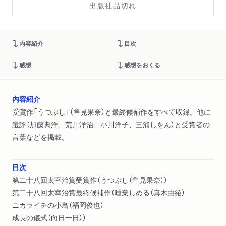
出版社品切れ
内容紹介
目次
感想
感想をおくる
内容紹介
受賞作「うつぶし」（隼見果奈）と最終候補作をすべて収録。他に
選評（加藤典洋、荒川洋治、小川洋子、三浦しをん）と受賞者の
言葉などを掲載。
目次
第二十八回太宰治賞受賞作（うつぶし（隼見果奈））
第二十八回太宰治賞最終候補作（唾棄しめる（真木由紹）
ニカライチの小鳥（福岡俊也）
成長の儀式（向日一日））