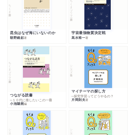
ちくまプリマー新書
ちくま新書
昆虫はなぜ海にいないのか
宇宙最強物質決定戦
朝野維起
高水裕一
著
著
ちくまプリマー新書
シリーズ・全集
マイテーマの探し方
つながる読書
─探究学習ってどうやるの？
片岡則夫
著
─１０代に推したいこの一冊
小池陽慈
編
シリーズ・全集
シリーズ・全集