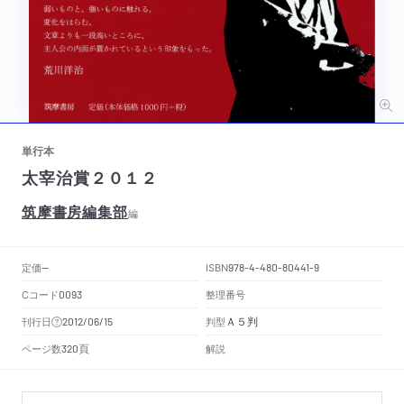
単行本
太宰治賞２０１２
筑摩書房編集部
編
定価
ISBN
--
978-4-480-80441-9
Cコード
整理番号
0093
Ａ５判
刊行日
判型
2012/06/15
頁
ページ数
解説
320