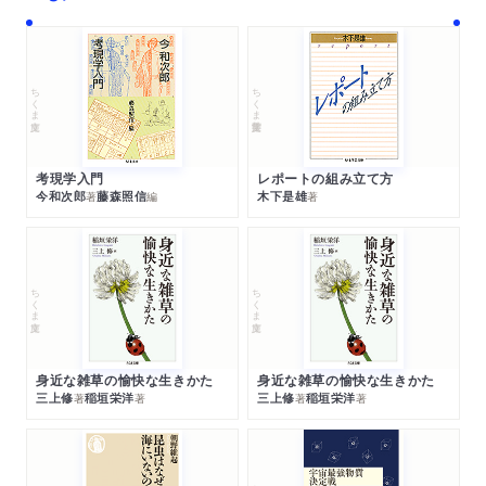
ちくま文庫
ちくま学芸文庫
考現学入門
レポートの組み立て方
今和次郎
藤森照信
木下是雄
著
編
著
ちくま文庫
ちくま文庫
身近な雑草の愉快な生きかた
身近な雑草の愉快な生きかた
三上修
稲垣栄洋
三上修
稲垣栄洋
著
著
著
著