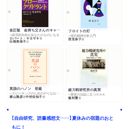
改訂版 金持ち父さんのキャッシュフロー・クワドラント
フロイトの灯
─経済的自由があなたのものになる
─現代精神分析入門
ロバート・キヨサキ
著
西見奈子
著
白根美保子
訳
英語のハノン 初級
総力戦研究所の真実
─スピーキングのためのやりなおし英文法スーパードリル
─歴史の法廷に立つＮＨＫ
横山雅彦
中村佐知子
著
著
飯村豊
著
【自由研究、読書感想文……】夏休みの宿題のおと
もに！