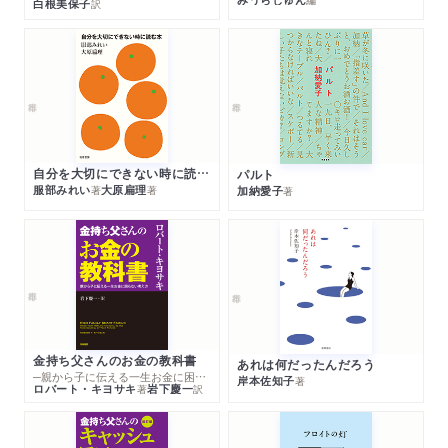
白根美保子
訳
自分を大切にできない時に読む本
パルト
服部みれい
大原扁理
加納愛子
著
著
著
金持ち父さんのお金の教科書
あれは何だったんだろう
─親から子に伝える一生お金に困らない考え方
岸本佐知子
著
ロバート・キヨサキ
岩下慶一
著
訳