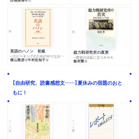
白根美保子
訳
英語のハノン 初級
総力戦研究所の真実
─スピーキングのためのやりなおし英文法スーパードリル
─歴史の法廷に立つＮＨＫ
横山雅彦
中村佐知子
著
著
飯村豊
著
【自由研究、読書感想文……】夏休みの宿題のおと
もに！
ちくま文庫
ちくま学芸文庫