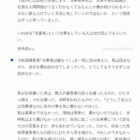
う批判には説得力を感じます。当事者研究は、企業や会社組織が、
社員を人間関係がうまく行かなくてもなんとか働き続けられるメン
タルに鍛え上げていく方法と化していくのではないか、という危惧
はずっと持っていました。
いわゆる「支援者」という仕事をしている人はぜひ読んでもらいた
い。
伊丹高
さん
update: 2022/04/24
小松原織香著「当事者は嘘をつく」を一気に読み終えた。私は読みな
がら、自分を重ね合わせてしまっていた。どうしてもそうせずには
読めなかった。
私が以前書いた本は、数人の被害者の語りを綴ったものだ。ひたす
ら聴き、それを綴った。当時言われたものだった。「どうしてあなた
は当事者なのに自分の事を先に書かないのか」と。
私は返事ができなかった。理由は簡単だ。書かないのではなく、当
時私はまだ書けなかったのだ。自分に起こった出来事について語る
だけの言葉をまだ、持ち合わせていなかった。だから、出会った性
犯罪被害者たちの語りにひたすら耳を傾けた。それしかできなかっ
たのだ。私は耳を傾けながら、彼／彼女らの語りの中に、私自身の