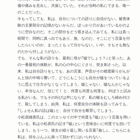
傷や痛みを見出し、共振していた。それが当時の私にできる、唯一
のことだった。
今もってしても、私は、自分についての語りに自信がない。被害体
験の主要部分の記憶がないからだ。ぽっかり穴があいているかのよ
うに空白なのだ。そこの部分をどう覗き込んでみても、私には真っ
暗闇で、同時に真っ白でもあり、無、なのだ。そこにどう言葉を付
したらいいのか、まったくもって分からない。いや、そもそも無な
のだから付しようがない。
でも、そんな私の語りを、最初に母が「嘘でしょう？」と笑った。あ
の一番最初の体験が、私の心の中心にぐさり、突き刺さった。以
来、私は自分語りをしても、あの言葉、声音がその都度蘇りがんが
んと頭の中鳴り響いて、どうにもこうにも自分が嘘をついているよ
うに思えて仕方がなくなってしまう。嘘じゃない、嘘なんかじゃな
い、本当なんだ、信じて！ と、何度も何度も何度も、叫ぼうと試み
る私がいる。でもその叫びは声にならず、私の喉をむしろ締め付け
て、殺してしまう。結局、私は、何度自分の体験を語ってみても、
「しょせん私の話は嘘」と、自分で自分を断罪してしまう。
小松原織香氏は、このエッセイの中で何度も「嘘」という言葉を用い
ている。私は小松原氏の記す「嘘」という意味合いに何度でも頷いて
しまう。もう一つ、彼女が繰り返し用いる言葉「赦し」。こちらにも
私は、頭をぶんぶん振って頷かずにはいられない。