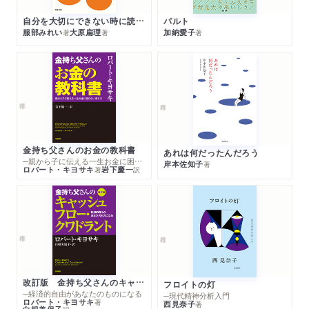
自分を大切にできない時に読む本
パルト
服部みれい
大原扁理
加納愛子
著
著
著
金持ち父さんのお金の教科書
あれは何だったんだろう
─親から子に伝える一生お金に困らない考え方
岸本佐知子
著
ロバート・キヨサキ
岩下慶一
著
訳
改訂版 金持ち父さんのキャッシュフロー・クワドラント
フロイトの灯
─経済的自由があなたのものになる
─現代精神分析入門
ロバート・キヨサキ
著
西見奈子
著