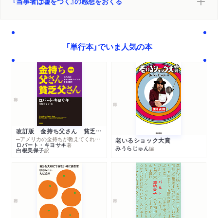
『当事者は嘘をつく』の感想をおくる
「単行本」でいま人気の本
改訂版 金持ち父さん 貧乏父さん
─アメリカの金持ちが教えてくれるお金の哲学
老いるショック大賞
ロバート・キヨサキ
著
みうらじゅん
編
白根美保子
訳