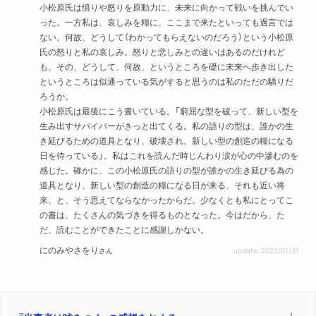
小松原氏は憤りや怒りを原動力に、未来に向かって戦いを挑んでい
った。一方私は、哀しみを糧に、ここまで来たといっても過言では
ない。何故、どうして（わかってもらえないのだろう）という小松原
氏の怒りと私の哀しみ。怒りと悲しみとの違いはあるのだけれど
も、その、どうして、何故、というところを礎に未来へ歩き出した
というところは似通っている気がすると思うのは私のただの驕りだ
ろうか。
小松原氏は最後にこう書いている。「窮屈な型を破って、新しい型を
生み出すサバイバーがきっと出てくる。私の語りの型は、誰かの生
き延びるための道具となり、破壊され、新しい型の創造の糧になる
日を待っている」。私はこれを読んだ時じんわり涙が心の中滲むのを
感じた。確かに、この小松原氏の語りの型が誰かの生き延びる為の
道具となり、新しい型の創造の糧になる日が来る、それも近い将
来、と、そう思えてならなかったからだ。少なくとも私にとってこ
の書は、たくさんの気づきを得るものとなった。今はだから、た
だ、読むことができたことに感謝しかない。
にのみやさをり
さん
update: 2022/01/31