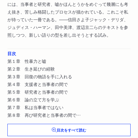
には、当事者と研究者、嘘かほんとうかをめぐって幾層にも考
え抜き、苦しみ格闘したプロセスが描かれている。これこそ私
が待っていた一冊である。――信田さよ子ジャック・デリダ、
ジュディス・ハーマン、田中美津、渡辺京二らのテキストを参
照しつつ、新しい語りの型を差し出そうとする試み。
目次
第１章 性暴力と嘘
第２章 生き延びの経験
第３章 回復の物語を手に入れる
第４章 支援者と当事者の間で
第５章 研究者と当事者の間で
第６章 論の立て方を学ぶ
第７章 私は当事者ではない
第８章 再び研究者と当事者の間で
第９章 語りをひらく
目次をすべて読む