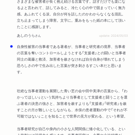
さまざまな被害者が長く抱え続ける言葉です。話すだけでも楽にな
るよと言われて、話してみると、冷たく心の中で固まっていく無力
感。あふれてくる涙。自分が何を話したのかわからなくなる混乱。
立ち止まってしまう障害。文字に。重みをもった紙の本にして頂い
たことに感謝します。
あしのうら
さん
update: 2024/05/03
自身性被害の当事者である著者が、当事者と研究者の境界、当事者
の言葉を奪いコントロールしようとする「支援者」との闘いと当事者
同士の葛藤と救済、加害者を赦さなければ自分自身が壊れてしまう
恐ろしさの中で生み出した言葉が突き刺さるすごい本だと思いま
す。
壮絶な当事者運動を展開した青い芝の会や田中美津の言葉から、「わ
かってほしい」という気持ちより当事者として支援者と闘うことを選
ぶ著者の決意の強さと、加害者を赦すよりも「支援者」「研究者」を赦
すことの方が難しいとしながらも、水俣の患者運動の中で「それが不
可能ではない」ことを知ることで世界の見方が変わる、という希望。
当事者研究が自己や身内の小さな人間関係に矮小化している、とい