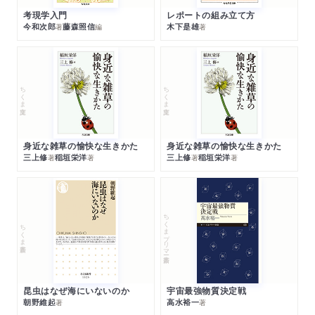
考現学入門
レポートの組み立て方
今和次郎
藤森照信
木下是雄
著
編
著
ちくま文庫
ちくま文庫
身近な雑草の愉快な生きかた
身近な雑草の愉快な生きかた
三上修
稲垣栄洋
三上修
稲垣栄洋
著
著
著
著
ちくまプリマー新書
ちくま新書
昆虫はなぜ海にいないのか
宇宙最強物質決定戦
朝野維起
高水裕一
著
著