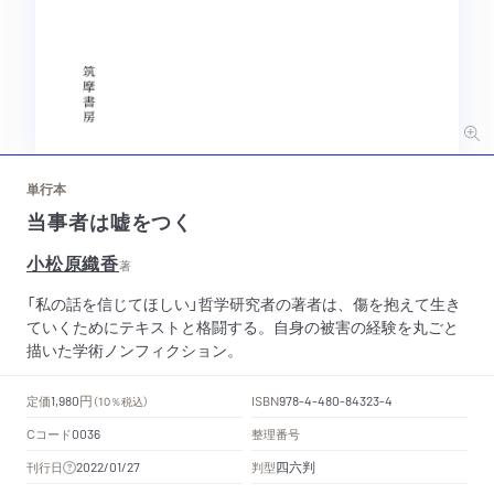
単行本
当事者は嘘をつく
小松原織香
著
「私の話を信じてほしい」哲学研究者の著者は、傷を抱えて生き
ていくためにテキストと格闘する。自身の被害の経験を丸ごと
描いた学術ノンフィクション。
円
定価
ISBN
1,980
（10％税込）
978-4-480-84323-4
Cコード
整理番号
0036
四六判
刊行日
判型
2022/01/27