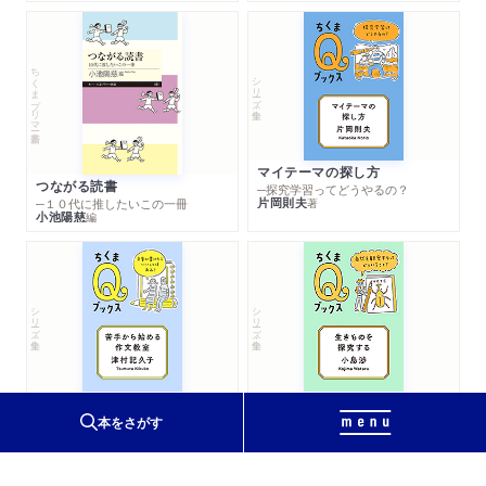
ちくまプリマー新書
シリーズ・全集
マイテーマの探し方
つながる読書
─探究学習ってどうやるの？
片岡則夫
著
─１０代に推したいこの一冊
小池陽慈
編
シリーズ・全集
シリーズ・全集
苦手から始める作文教室
生きものを探究する
─文章が書けたらいいことはある？
─自然を観察するってどういうこと？
本をさがす
津村記久子
小島渉
著
著