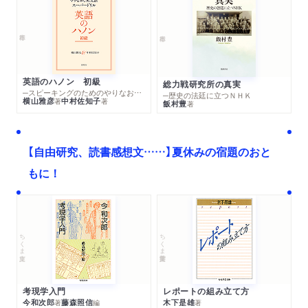
英語のハノン 初級
総力戦研究所の真実
─スピーキングのためのやりなおし英文法スーパードリル
─歴史の法廷に立つＮＨＫ
横山雅彦
中村佐知子
著
著
飯村豊
著
【自由研究、読書感想文……】夏休みの宿題のおと
もに！
ちくま文庫
ちくま学芸文庫
考現学入門
レポートの組み立て方
今和次郎
藤森照信
木下是雄
著
編
著