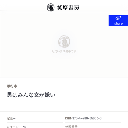
share
share
単行本
男はみんな女が嫌い
定価
ISBN
--
978-4-480-85603-6
Cコード
整理番号
0036