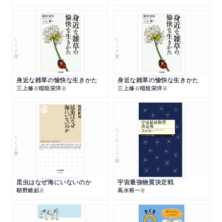
ちくま文庫
ちくま文庫
身近な雑草の愉快な生きかた
身近な雑草の愉快な生きかた
三上修
稲垣栄洋
三上修
稲垣栄洋
著
著
著
著
ちくまプリマー新書
ちくま新書
昆虫はなぜ海にいないのか
宇宙最強物質決定戦
朝野維起
高水裕一
著
著