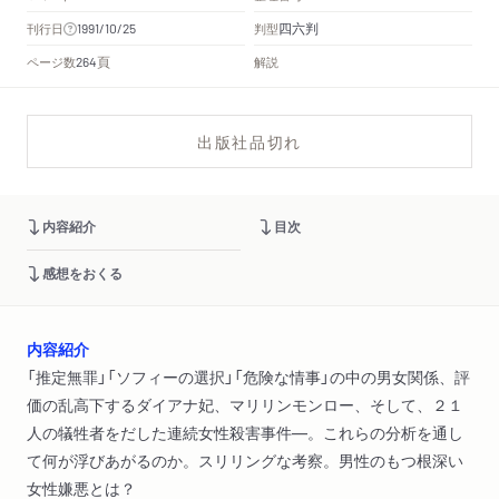
四六判
刊行日
判型
1991/10/25
頁
ページ数
解説
264
出版社品切れ
内容紹介
目次
感想をおくる
内容紹介
「推定無罪」「ソフィーの選択」「危険な情事」の中の男女関係、評
価の乱高下するダイアナ妃、マリリンモンロー、そして、２１
人の犠牲者をだした連続女性殺害事件―。これらの分析を通し
て何が浮びあがるのか。スリリングな考察。男性のもつ根深い
女性嫌悪とは？