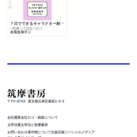
７日でできるキャラクター創作入門
─想像って役立つの？
名取佐和子
著
〒111-8755
東京都台東区蔵前2-5-3
会社概要
会社ロゴ・銘板について
太宰治賞
太宰治と筑摩書房
お問い合わせ
著作権について
出版目録
ソーシャルメディア