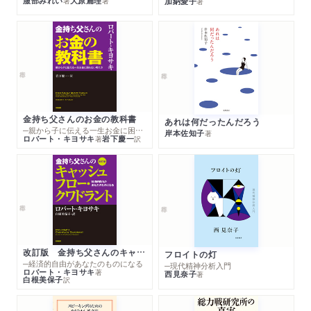
服部みれい
大原扁理
加納愛子
著
著
著
金持ち父さんのお金の教科書
あれは何だったんだろう
─親から子に伝える一生お金に困らない考え方
岸本佐知子
著
ロバート・キヨサキ
岩下慶一
著
訳
改訂版 金持ち父さんのキャッシュフロー・クワドラント
フロイトの灯
─経済的自由があなたのものになる
─現代精神分析入門
ロバート・キヨサキ
著
西見奈子
著
白根美保子
訳