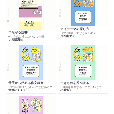
ちくまプリマー新書
シリーズ・全集
マイテーマの探し方
つながる読書
─探究学習ってどうやるの？
片岡則夫
著
─１０代に推したいこの一冊
小池陽慈
編
シリーズ・全集
シリーズ・全集
苦手から始める作文教室
生きものを探究する
─文章が書けたらいいことはある？
─自然を観察するってどういうこと？
津村記久子
小島渉
著
著
シリーズ・全集