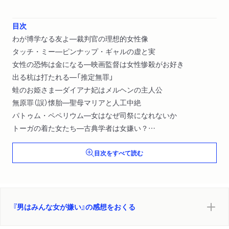
目次
わが博学なる友よ―裁判官の理想的女性像
タッチ・ミー―ピンナップ・ギャルの虚と実
女性の恐怖は金になる―映画監督は女性惨殺がお好き
出る杭は打たれる―「推定無罪」
蛙のお姫さま―ダイアナ妃はメルヘンの主人公
無原罪（誤）懐胎―聖母マリアと人工中絶
パトゥム・ペペリウム―女はなぜ司祭になれないか
トーガの着た女たち―古典学者は女嫌い？
女のいない社会―隠れホモたちの世界
目次をすべて読む
紳士は金髪死体がお好き―マリリン・モンローの悲劇
ホロコースト・ガールズ―「ソフィーの選択」
ガス検査員の訪問―一幕劇
残骸から這い出す―米国空軍春歌集
プリマドンナ―サッチャー首相のハンドバッグ
『男はみんな女が嫌い』の感想をおくる
ヨークシャー・リッパーは一人しかいない