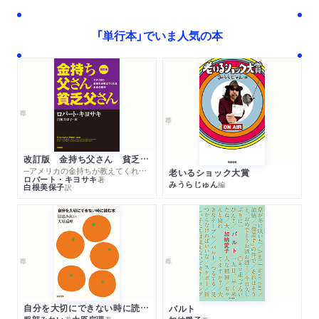
「単行本」でいま人気の本
改訂版 金持ち父さん 貧乏父さん
─アメリカの金持ちが教えてくれるお金の哲学
老いるショック大賞
ロバート・キヨサキ
著
みうらじゅん
編
白根美保子
訳
自分を大切にできない時に読む本
パルト