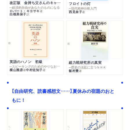
改訂版 金持ち父さんのキャッシュフロー・クワドラント
フロイトの灯
─経済的自由があなたのものになる
─現代精神分析入門
ロバート・キヨサキ
著
西見奈子
著
白根美保子
訳
英語のハノン 初級
総力戦研究所の真実
─スピーキングのためのやりなおし英文法スーパードリル
─歴史の法廷に立つＮＨＫ
横山雅彦
中村佐知子
著
著
飯村豊
著
【自由研究、読書感想文……】夏休みの宿題のおと
もに！
ちくま文庫
ちくま学芸文庫