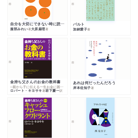
自分を大切にできない時に読む本
パルト
服部みれい
大原扁理
加納愛子
著
著
著
金持ち父さんのお金の教科書
あれは何だったんだろう
─親から子に伝える一生お金に困らない考え方
岸本佐知子
著
ロバート・キヨサキ
岩下慶一
著
訳