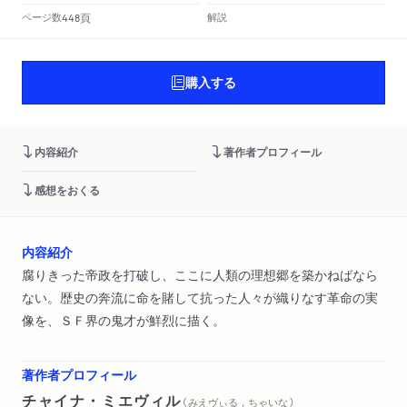
頁
ページ数
解説
448
購入する
内容紹介
著作者プロフィール
感想をおくる
内容紹介
腐りきった帝政を打破し、ここに人類の理想郷を築かねばなら
ない。歴史の奔流に命を賭して抗った人々が織りなす革命の実
像を、ＳＦ界の鬼才が鮮烈に描く。
著作者プロフィール
チャイナ・ミエヴィル
（ みえヴぃる，ちゃいな ）