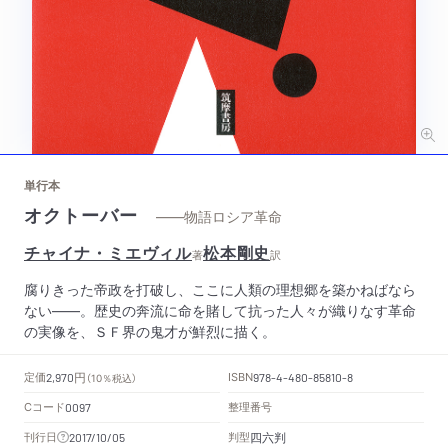
単行本
オクトーバー
——物語ロシア革命
チャイナ・ミエヴィル
松本剛史
著
訳
腐りきった帝政を打破し、ここに人類の理想郷を築かねばなら
ない――。歴史の奔流に命を賭して抗った人々が織りなす革命
の実像を、ＳＦ界の鬼才が鮮烈に描く。
円
定価
ISBN
2,970
（10％税込）
978-4-480-85810-8
Cコード
整理番号
0097
四六判
刊行日
判型
2017/10/05