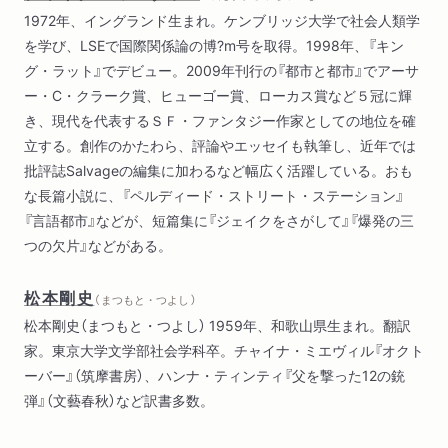
1972年、イングランド生まれ。ケンブリッジ大学で社会人類学
を学び、LSEで国際関係論の博?m号を取得。1998年、『キン
グ・ラット』でデビュー。2009年刊行の『都市と都市』でアーサ
ー・C・クラーク賞、ヒューゴー賞、ローカス賞など５冠に輝
き、現代を代表するＳＦ・ファンタジー作家としての地位を確
立する。創作のかたわら、評論やエッセイも執筆し、近年では
批評誌Salvageの編集に加わるなど幅広く活躍している。おも
な長篇小説に、『ペルディード・ストリート・ステーション』
『言語都市』などが、短篇集に『ジェイクをさがして』『爆発の三
つの欠片』などがある。
松本剛史
（ まつもと・つよし ）
松本剛史（まつもと・つよし） 1959年、和歌山県生まれ。翻訳
家。東京大学文学部社会学科卒。チャイナ・ミエヴィル『オクト
ーバー』（筑摩書房）、ハンナ・ティンティ『父を撃った12の銃
弾』（文藝春秋）など訳書多数。