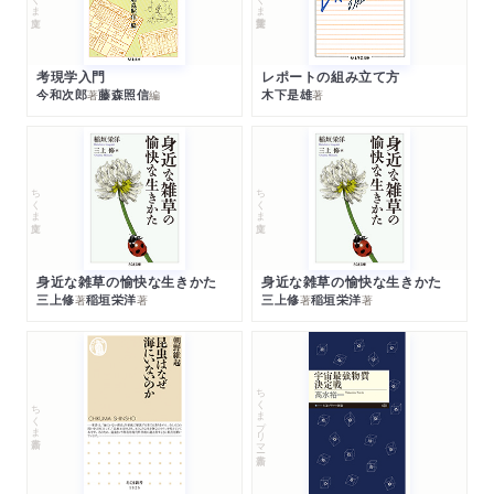
考現学入門
レポートの組み立て方
今和次郎
藤森照信
木下是雄
著
編
著
ちくま文庫
ちくま文庫
身近な雑草の愉快な生きかた
身近な雑草の愉快な生きかた
三上修
稲垣栄洋
三上修
稲垣栄洋
著
著
著
著
ちくまプリマー新書
ちくま新書