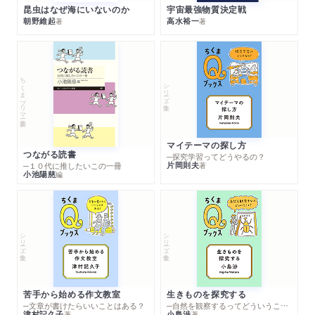
昆虫はなぜ海にいないのか
宇宙最強物質決定戦
朝野維起
高水裕一
著
著
ちくまプリマー新書
シリーズ・全集
マイテーマの探し方
つながる読書
─探究学習ってどうやるの？
片岡則夫
著
─１０代に推したいこの一冊
小池陽慈
編
シリーズ・全集
シリーズ・全集
苦手から始める作文教室
生きものを探究する
─文章が書けたらいいことはある？
─自然を観察するってどういうこと？
津村記久子
小島渉
著
著