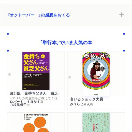
『オクトーバー 』の感想をおくる
「単行本」でいま人気の本
改訂版 金持ち父さん 貧乏父さん
─アメリカの金持ちが教えてくれるお金の哲学
老いるショック大賞
ロバート・キヨサキ
著
みうらじゅん
編
白根美保子
訳