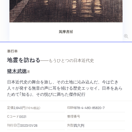
単行本
地霊を訪ねる
——もうひとつの日本近代史
猪木武徳
著
日本近代史の舞台を旅し、その土地に沁み込んだ、今は亡き
人々が発する無音の声に耳を傾ける歴史エッセイ。日本をあら
ためて｢知る｣、その悦びに満ちた傑作紀行
円
定価
ISBN
2,640
（10％税込）
978-4-480-85820-7
Cコード
整理番号
0021
四六判
刊行日
判型
2023/01/26