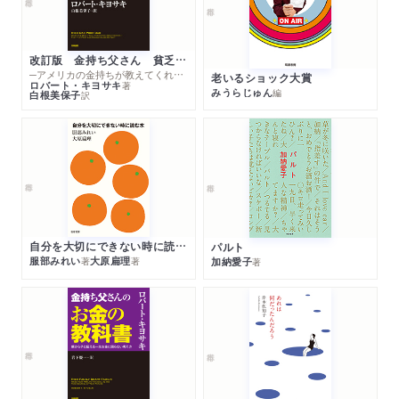
改訂版 金持ち父さん 貧乏父さん
─アメリカの金持ちが教えてくれるお金の哲学
老いるショック大賞
ロバート・キヨサキ
著
みうらじゅん
編
白根美保子
訳
自分を大切にできない時に読む本
パルト
服部みれい
大原扁理
加納愛子
著
著
著