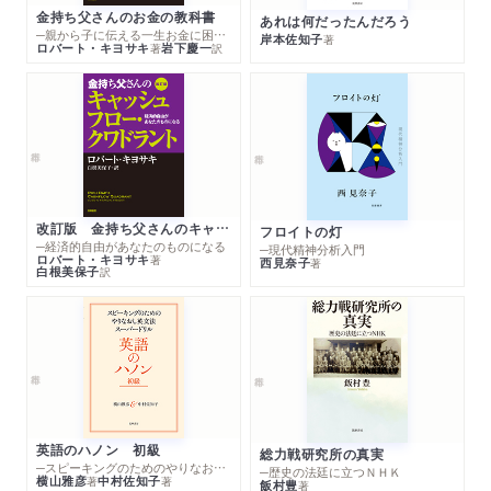
金持ち父さんのお金の教科書
あれは何だったんだろう
─親から子に伝える一生お金に困らない考え方
岸本佐知子
著
ロバート・キヨサキ
岩下慶一
著
訳
改訂版 金持ち父さんのキャッシュフロー・クワドラント
フロイトの灯
─経済的自由があなたのものになる
─現代精神分析入門
ロバート・キヨサキ
著
西見奈子
著
白根美保子
訳
英語のハノン 初級
総力戦研究所の真実
─スピーキングのためのやりなおし英文法スーパードリル
─歴史の法廷に立つＮＨＫ
横山雅彦
中村佐知子
著
著
飯村豊
著