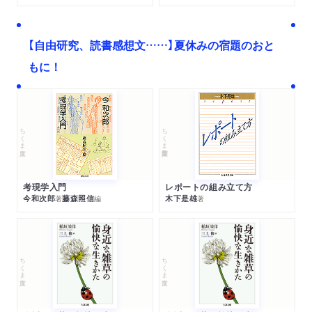
【自由研究、読書感想文……】夏休みの宿題のおと
もに！
ちくま文庫
ちくま学芸文庫
考現学入門
レポートの組み立て方
今和次郎
藤森照信
木下是雄
著
編
著
ちくま文庫
ちくま文庫