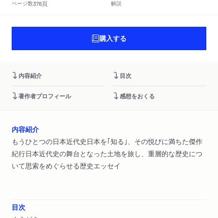
頁
ページ数
解説
376
購入する
内容紹介
目次
著作者プロフィール
感想をおくる
内容紹介
もうひとつの日本近代史日本を｢知る｣、その悦びに満ちた傑作
紀行日本近代史の舞台となった土地を旅し、重層的な歴史につ
いて思索をめぐらせる歴史エッセイ
目次