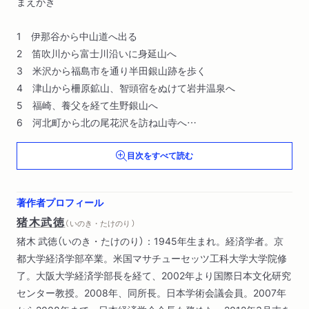
まえがき
1 伊那谷から中山道へ出る
2 笛吹川から富士川沿いに身延山へ
3 米沢から福島市を通り半田銀山跡を歩く
4 津山から柵原鉱山、智頭宿をぬけて岩井温泉へ
5 福崎、養父を経て生野銀山へ
6 河北町から北の尾花沢を訪ね山寺へ
7 金銀の島、流謫の島、佐渡の霊気にふれる
目次をすべて読む
8 阿仁・尾去沢・小坂から十和田湖に出て五所川原へ
9 協和町鉱山跡から院内を歩き、湯沢温泉郷で休む
10 日立から水戸、内原を通り袋田温泉へ
著作者プロフィール
11 熊谷から深谷を歩き秩父鉱山へ
猪木武徳
（ いのき・たけのり ）
12 足利から富井（篠井）鉱山跡を通り白河の関へ
猪木 武徳（いのき・たけのり）：1945年生まれ。経済学者。京
13 登米、栗原から鶯沢の細倉鉱山へ
都大学経済学部卒業。米国マサチューセッツ工科大学大学院修
14 神岡鉱山から白山中宮温泉を経て尾小屋鉱山へ
了。大阪大学経済学部長を経て、2002年より国際日本文化研究
15 松阪から尾鷲、十津川村、新宮を巡り高野山へ
センター教授。2008年、同所長。日本学術会議会員。2007年
16 別子銅山を再訪し、西条から市之川鉱山へ