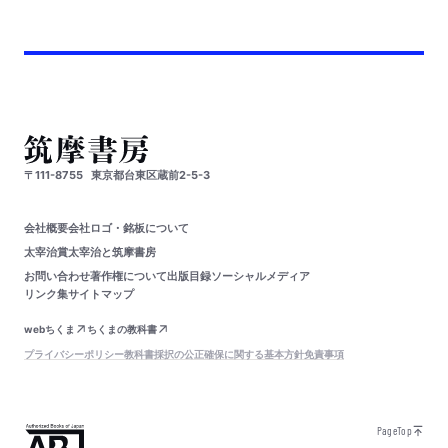
〒111-8755
東京都台東区蔵前2-5-3
会社概要
会社ロゴ・銘板について
太宰治賞
太宰治と筑摩書房
お問い合わせ
著作権について
出版目録
ソーシャルメディア
リンク集
サイトマップ
webちくま
ちくまの教科書
プライバシーポリシー
教科書採択の公正確保に関する基本方針
免責事項
PageTop