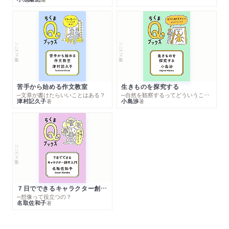
シリーズ・全集
シリーズ・全集
苦手から始める作文教室
生きものを探究する
─文章が書けたらいいことはある？
─自然を観察するってどういうこと？
津村記久子
小島渉
著
著
シリーズ・全集
７日でできるキャラクター創作入門
─想像って役立つの？
名取佐和子
著