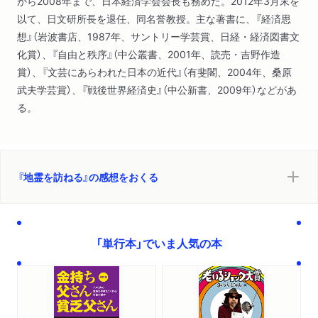
から2008年まで、日本経済学会会長も務めた。2012年3月末を
17 安芸高田の神楽を観て、奥出雲のたたら山内を訪ねる
以て、日文研所長を退任、同名誉教授。主な著書に、『経済思
18 陸前高田市から気仙沼、そして鉄都・釜石へ
想』（岩波書店、1987年、サントリー学芸賞、日経・経済図書文
19 盛岡から八幡平の松尾鉱山跡を見て国見峠へ
化賞）、『自由と秩序』（中公叢書、2001年、読売・吉野作造
20 筑豊三都を巡り、秋月城址へ
賞）、『文芸にあらわれた日本の近代』（有斐閣、2004年、桑原
21 久留米から三池を訪ね、天草へ
武夫学芸賞）、『戦後世界経済史』（中公新書、2009年）などがあ
22 苫小牧から夕張・三笠の炭鉱跡を歩き五稜郭へ
る。
23 小諸から小串鉱山、小布施から米子鉱山へ
24 伊豆の鉱山を訪ねる――土肥・大仁・蓮台寺
25 白神山地東の尾太鉱山跡から八甲田山麓へ
26 石見銀山跡を再訪、柿本神社を拝観し津和野へ
『地霊を訪ねる』の感想をおくる
27 永野鉱山跡から菱刈鉱山を経て、知覧へ
あとがき
「単行本」でいま人気の本