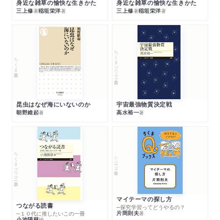
身近な雑草の愉快な生きかた
身近な雑草の愉快な生きかた
三上修
稲垣栄洋
三上修
稲垣栄洋
著
著
著
著
ちくまプリマー新書
ちくま新書
昆虫はなぜ海にいないのか
宇宙最強物質決定戦
朝野維起
高水裕一
著
著
ちくまプリマー新書
シリーズ・全集
マイテーマの探し方
つながる読書
─探究学習ってどうやるの？
片岡則夫
著
─１０代に推したいこの一冊
小池陽慈
編