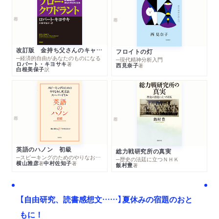
改訂版 金持ち父さんのキャッシュフロー・クワドラント
フロイトの灯
─経済的自由があなたのものになる
─現代精神分析入門
ロバート・キヨサキ
著
西見奈子
著
白根美保子
訳
英語のハノン 初級
総力戦研究所の真実
─スピーキングのためのやりなおし英文法スーパードリル
─歴史の法廷に立つＮＨＫ
横山雅彦
中村佐知子
著
著
飯村豊
著
【自由研究、読書感想文……】夏休みの宿題のおと
もに！