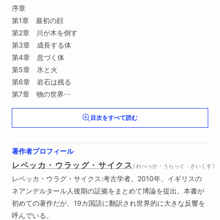
序章
第1章 最初の顔
第2章 川が木を倒す
第3章 成長する体
第4章 息づく体
第5章 氷と火
第6章 岩石は残る
第7章 物の世界
第8章 食べて生きる
目次をすべて読む
第9章 ネアンデルタール人の住居
第10章 あの土地へ
第11章 美しい物
著作者プロフィール
第12章 内なる心
レベッカ・ウラッグ・サイクス
（ れべっか・うらっぐ・さいくす ）
第13章 さまざまな死に方
レベッカ・ウラグ・サイクス:考古学者。2010年、イギリスの
第14章 血の中のタイムトラベラー
ネアンデルタール人後期の証拠をまとめて博論を提出。本書が
第15章 結末
初めての著作だが、19カ国語に翻訳され世界的に大きな反響を
第16章 不滅の家族
呼んでいる。
エピローグ