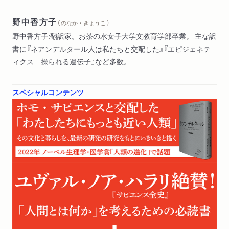
謝辞
野中香方子
訳者あとがき
（ のなか・きょうこ ）
解説
野中香方子:翻訳家。お茶の水女子大学文教育学部卒業。 主な訳
索引
書に『ネアンデルタール人は私たちと交配した』『エピジェネテ
ィクス 操られる遺伝子』など多数。
スペシャルコンテンツ