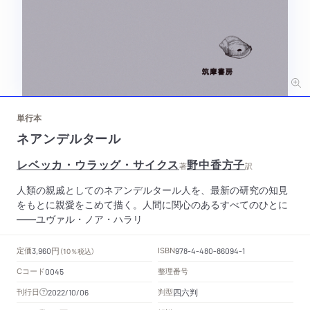
単行本
ネアンデルタール
レベッカ・ウラッグ・サイクス
野中香方子
著
訳
人類の親戚としてのネアンデルタール人を、最新の研究の知見
をもとに親愛をこめて描く。人間に関心のあるすべてのひとに
――ユヴァル・ノア・ハラリ
円
定価
ISBN
3,960
（10％税込）
978-4-480-86094-1
Cコード
整理番号
0045
四六判
刊行日
判型
2022/10/06