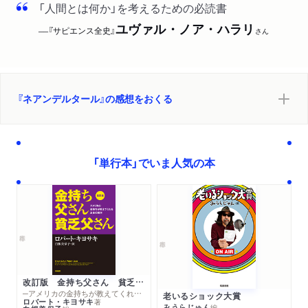
「人間とは何か」を考えるための必読書
ユヴァル・ノア・ハラリ
『サピエンス全史』
──
さん
『ネアンデルタール』の感想をおくる
「単行本」でいま人気の本
改訂版 金持ち父さん 貧乏父さん
─アメリカの金持ちが教えてくれるお金の哲学
老いるショック大賞
ロバート・キヨサキ
著
みうらじゅん
編