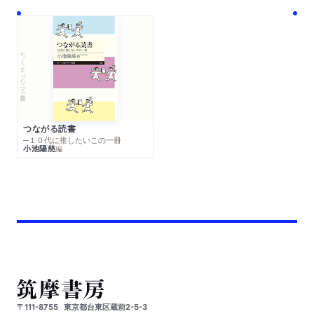
ちくまプリマー新書
つながる読書
─１０代に推したいこの一冊
小池陽慈
編
〒111-8755
東京都台東区蔵前2-5-3