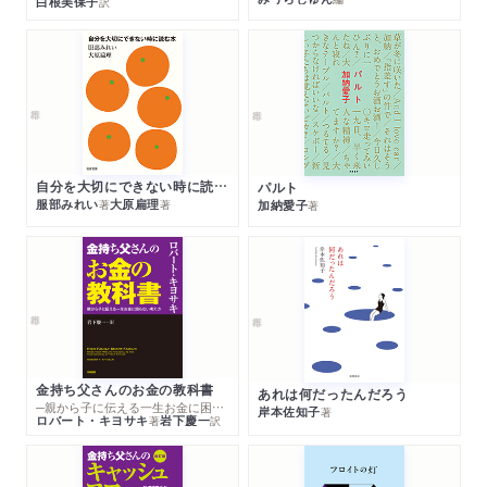
白根美保子
訳
自分を大切にできない時に読む本
パルト
服部みれい
大原扁理
加納愛子
著
著
著
金持ち父さんのお金の教科書
あれは何だったんだろう
─親から子に伝える一生お金に困らない考え方
岸本佐知子
著
ロバート・キヨサキ
岩下慶一
著
訳