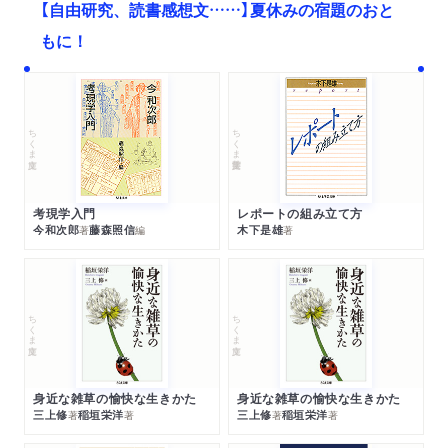
【自由研究、読書感想文……】夏休みの宿題のおと
もに！
ちくま文庫
ちくま学芸文庫
考現学入門
レポートの組み立て方
今和次郎
藤森照信
木下是雄
著
編
著
ちくま文庫
ちくま文庫
身近な雑草の愉快な生きかた
身近な雑草の愉快な生きかた
三上修
稲垣栄洋
三上修
稲垣栄洋
著
著
著
著