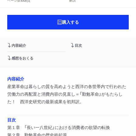
頁
ページ数
解説
448
購入する
内容紹介
目次
感想をおくる
内容紹介
産業革命は暮らしの質を高めようと西洋の各世帯内で行われた
労働力の再配置と消費内容の見直し＝「勤勉革命」がもたらし
た！ 西洋史研究の最新成果を初邦訳。
目次
第１章 「長い一八世紀」における消費者の欲望の転換
第２章 勤勉革命の歴史的起源