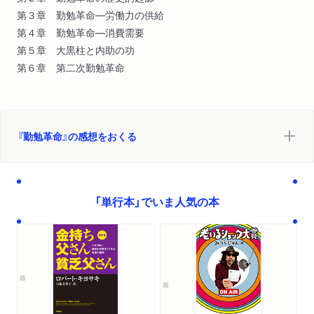
第３章 勤勉革命―労働力の供給
第４章 勤勉革命―消費需要
第５章 大黒柱と内助の功
第６章 第二次勤勉革命
『勤勉革命』の感想をおくる
「単行本」でいま人気の本