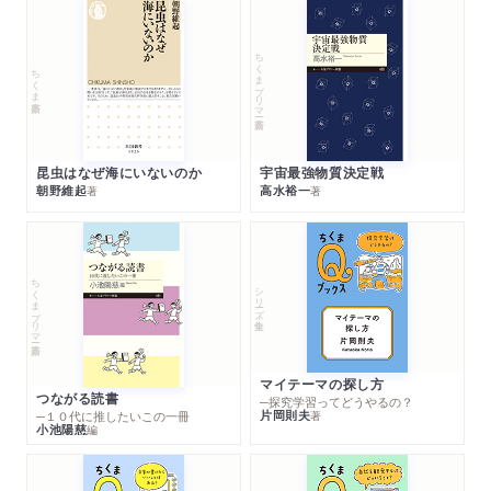
ちくまプリマー新書
ちくま新書
昆虫はなぜ海にいないのか
宇宙最強物質決定戦
朝野維起
高水裕一
著
著
ちくまプリマー新書
シリーズ・全集
マイテーマの探し方
つながる読書
─探究学習ってどうやるの？
片岡則夫
著
─１０代に推したいこの一冊
小池陽慈
編