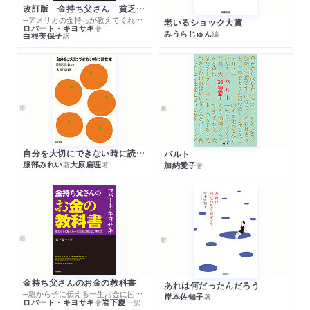
改訂版 金持ち父さん 貧乏父さん
─アメリカの金持ちが教えてくれるお金の哲学
老いるショック大賞
ロバート・キヨサキ
著
みうらじゅん
編
白根美保子
訳
自分を大切にできない時に読む本
パルト
服部みれい
大原扁理
加納愛子
著
著
著
金持ち父さんのお金の教科書
あれは何だったんだろう
─親から子に伝える一生お金に困らない考え方
岸本佐知子
著
ロバート・キヨサキ
岩下慶一
著
訳