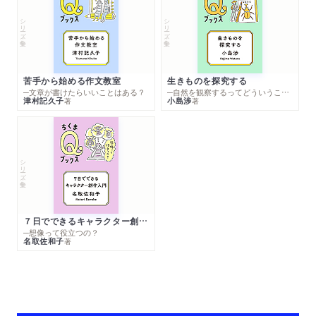
シリーズ・全集
シリーズ・全集
苦手から始める作文教室
生きものを探究する
─文章が書けたらいいことはある？
─自然を観察するってどういうこと？
津村記久子
小島渉
著
著
シリーズ・全集
７日でできるキャラクター創作入門
─想像って役立つの？
名取佐和子
著