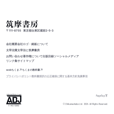
〒111-8755
東京都台東区蔵前2-5-3
会社概要
会社ロゴ・銘板について
太宰治賞
太宰治と筑摩書房
お問い合わせ
著作権について
出版目録
ソーシャルメディア
リンク集
サイトマップ
webちくま
ちくまの教科書
プライバシーポリシー
教科書採択の公正確保に関する基本方針
免責事項
PageTop
© Chikumashobo Ltd.
2024
All Rights Reserved.