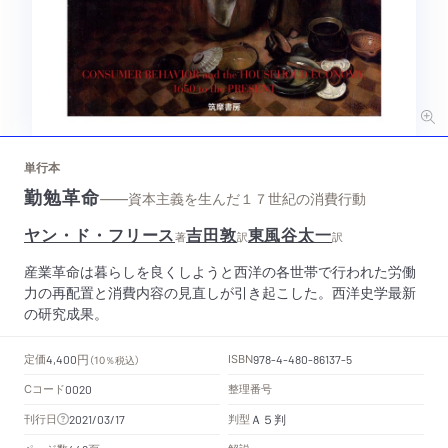
単行本
勤勉革命
——資本主義を生んだ１７世紀の消費行動
ヤン・ド・フリース
吉田敦
東風谷太一
著
訳
訳
産業革命は暮らしを良くしようと西洋の各世帯で行われた労働
力の再配置と消費内容の見直しが引き起こした。西洋史学最新
の研究成果。
円
定価
ISBN
4,400
（10％税込）
978-4-480-86137-5
Cコード
整理番号
0020
Ａ５判
刊行日
判型
2021/03/17