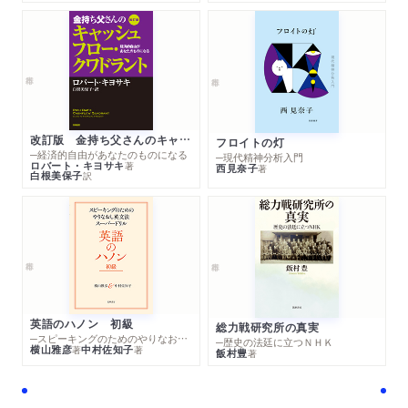
改訂版 金持ち父さんのキャッシュフロー・クワドラント
フロイトの灯
─経済的自由があなたのものになる
─現代精神分析入門
ロバート・キヨサキ
著
西見奈子
著
白根美保子
訳
英語のハノン 初級
総力戦研究所の真実
─スピーキングのためのやりなおし英文法スーパードリル
─歴史の法廷に立つＮＨＫ
横山雅彦
中村佐知子
著
著
飯村豊
著