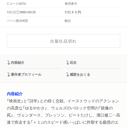
Cコード
整理番号
0074
Ａ５判
刊行日
判型
1995/09/25
頁
ページ数
解説
248
出版社品切れ
内容紹介
目次
著作者プロフィール
感想をおくる
内容紹介
「映画史」と「詩学」との煌く交錯。イーストウッドのアクション
の高貴な「ゆるやかさ」、ウェルズのバロック空間の「鏡像の
罠」、ヴェンダース、ブレッソン、ビートたけし、溝口健二…高
速で疾走する「＋１」のスピード感いっぱいに炸裂する蠱惑のエ