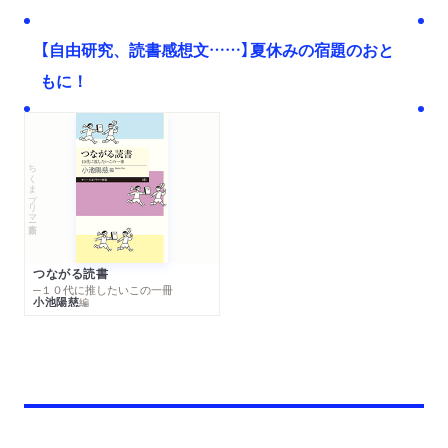
【自由研究、読書感想文……】夏休みの宿題のおと
もに！
ちくまプリマー新書
つながる読書
─１０代に推したいこの一冊
小池陽慈
編