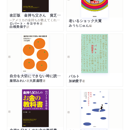
改訂版 金持ち父さん 貧乏父さん
─アメリカの金持ちが教えてくれるお金の哲学
老いるショック大賞
ロバート・キヨサキ
著
みうらじゅん
編
白根美保子
訳
自分を大切にできない時に読む本
パルト
服部みれい
大原扁理
加納愛子
著
著
著
金持ち父さんのお金の教科書