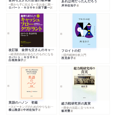
あれは何だったんだろう
─親から子に伝える一生お金に困らない考え方
岸本佐知子
著
ロバート・キヨサキ
岩下慶一
著
訳
改訂版 金持ち父さんのキャッシュフロー・クワドラント
フロイトの灯
─経済的自由があなたのものになる
─現代精神分析入門
ロバート・キヨサキ
著
西見奈子
著
白根美保子
訳
英語のハノン 初級
総力戦研究所の真実
─スピーキングのためのやりなおし英文法スーパードリル
─歴史の法廷に立つＮＨＫ
横山雅彦
中村佐知子
著
著
飯村豊
著