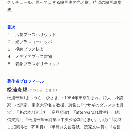
クリチュール。彩ってよぎる映画史の光と影。待望の映画論集
成。
目次
１ 活劇プラスハリウッド
２ 光プラスヨーロッパ
３ 視線プラス快楽
４ メディアプラス書物
５ 表象プラスポリティクス
著作者プロフィール
松浦寿輝
（ まつうら・ひさき ）
松浦寿輝（まつうら・ひさき）：1954年東京生まれ。詩人、小説
家、批評家。東京大学名誉教授。詩集に『ウサギのダンス』(七月
堂)、『冬の本』(青土社、高見順賞)、『afterward』(思潮社、鮎川
信夫賞) 、『松浦寿輝全詩集』(中央公論新社)ほか。小説に『花腐
し』(講談社、芥川賞)、『半島』(文藝春秋、読売文学賞)、『名誉