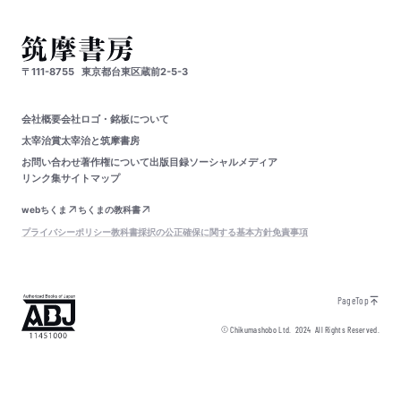
〒111-8755
東京都台東区蔵前2-5-3
会社概要
会社ロゴ・銘板について
太宰治賞
太宰治と筑摩書房
お問い合わせ
著作権について
出版目録
ソーシャルメディア
リンク集
サイトマップ
webちくま
ちくまの教科書
プライバシーポリシー
教科書採択の公正確保に関する基本方針
免責事項
PageTop
© Chikumashobo Ltd.
2024
All Rights Reserved.