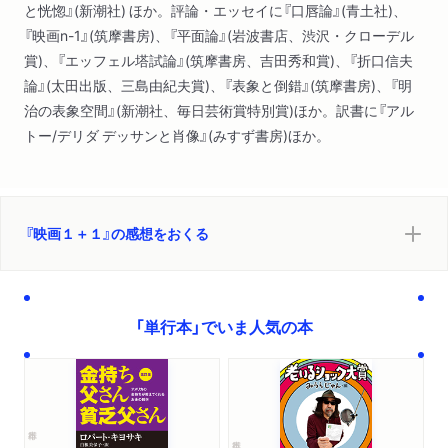
と恍惚』(新潮社) ほか。評論・エッセイに『口唇論』(青土社)、
『映画n-1』(筑摩書房)、『平面論』(岩波書店、渋沢・クローデル
賞)、『エッフェル塔試論』(筑摩書房、吉田秀和賞)、『折口信夫
論』(太田出版、三島由紀夫賞)、『表象と倒錯』(筑摩書房)、『明
治の表象空間』(新潮社、毎日芸術賞特別賞)ほか。訳書に『アル
トー/デリダ デッサンと肖像』(みすず書房)ほか。
『映画１＋１』の感想をおくる
「単行本」でいま人気の本