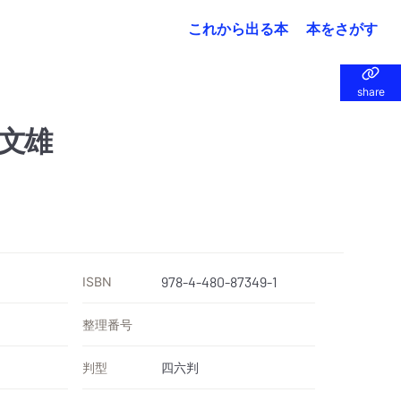
これから出る本
本をさがす
share
share
文雄
ISBN
978-4-480-87349-1
整理番号
判型
四六判