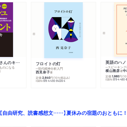
英語のハノ
改訂版 金持ち父さんのキャッシュフロー・クワドラント
フロイトの灯
ものになる
─現代精神分析入門
横山雅彦
中
著
著
西見奈子
著
定価:
円
（1
1,980
定価:
円
（10％税込み）
2,640
ISBN:
978-4-480-
）
ISBN:
978-4-480-84336-4
【自由研究、読書感想文……】夏休みの宿題のおともに