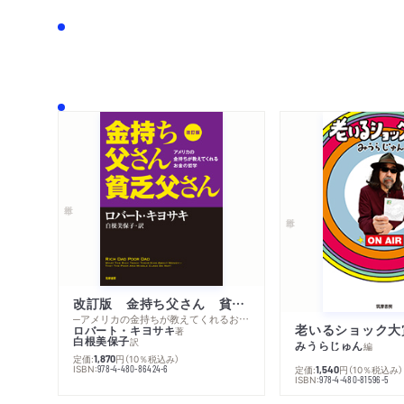
改訂版 金持ち父さん 貧乏父さん
─アメリカの金持ちが教えてくれるお金の哲学
老いるショック大
ロバート・キヨサキ
著
白根美保子
訳
みうらじゅん
編
定価:
円
（10％税込み）
1,870
ISBN:
978-4-480-86424-6
定価:
円
（10％税込み）
1,540
ISBN:
978-4-480-81596-5