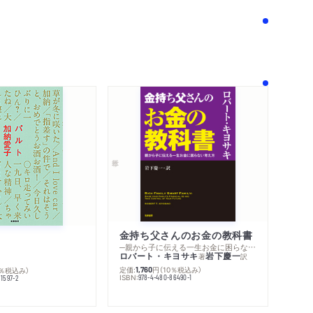
金持ち父さんのお金の教科書
─親から子に伝える一生お金に困らない考え方
ロバート・キヨサキ
岩下慶一
著
訳
定価:
円
（10％税込み）
0％税込み）
1,760
ISBN:
978-4-480-86490-1
1597-2