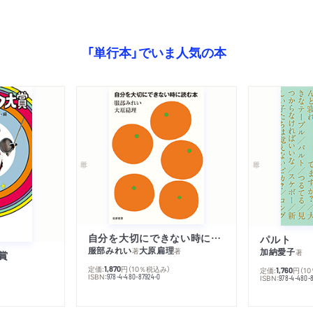
「単行本」でいま人気の本
自分を大切にできない時に読む本
パルト
服部みれい
大原扁理
加納愛子
著
著
著
賞
定価:
円
（10％税込み）
1,870
定価:
円
（1
1,760
ISBN:
978-4-480-87924-0
ISBN:
978-4-480-8