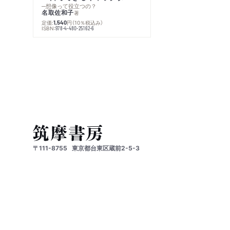
─想像って役立つの？
名取佐和子
著
定価:
円
（10％税込み）
1,540
ISBN:
978-4-480-25162-6
〒111-8755
東京都台東区蔵前2-5-3