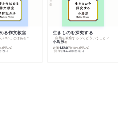
める作文教室
生きものを探究する
らいいことはある？
─自然を観察するってどういうこと？
小島渉
著
0％税込み）
定価:
円
（10％税込み）
1,540
ISBN:
5138-1
978-4-480-25163-3