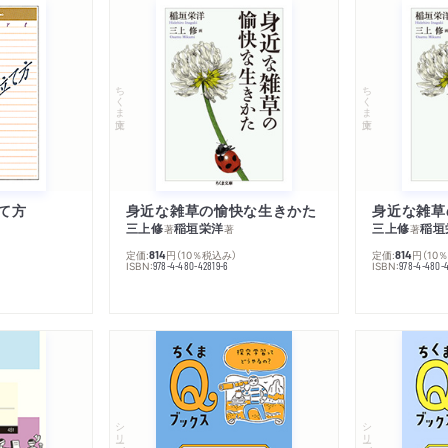
ちくま文庫
ちくま文庫
て方
身近な雑草の愉快な生きかた
身近な雑草
三上修
稲垣栄洋
三上修
稲垣
著
著
著
定価:
円
（10％税込み）
定価:
円
（10
814
814
ISBN:
ISBN:
978-4-480-42819-6
978-4-480-
シリーズ・全集
シリーズ・全集