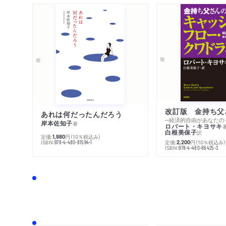
あれは何だったんだろう
─経済的自由があなたの
岸本佐知子
著
ロバート・キヨサキ
白根美保子
訳
定価:
円
（10％税込み）
1,980
ISBN:
定価:
円
（10％税込み
978-4-480-81594-1
2,200
ISBN:
978-4-480-86425-3