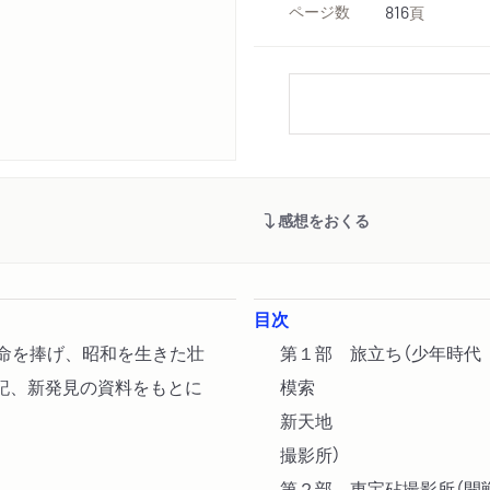
ページ数
816
頁
感想をおくる
目次
生命を捧げ、昭和を生きた壮
第１部 旅立ち（少年時代
記、新発見の資料をもとに
模索
新天地
撮影所）
第２部 東宝砧撮影所（開