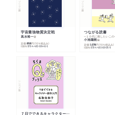
宇宙最強物質決定戦
つながる読書
高水裕一
─１０代に推したいこの
著
小池陽慈
編
定価:
円
（10％税込み）
858
定価:
円
（10％税込み）
1,078
ISBN:
978-4-480-68445-5
ISBN:
978-4-480-68476-9
シリーズ・全集
７日でできるキャラクター創作入門