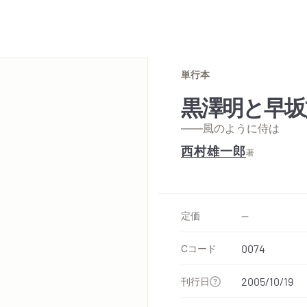
単行本
黒澤明と早坂
——風のように侍は
西村雄一郎
著
定価
--
Cコード
0074
刊行日
2005/10/19