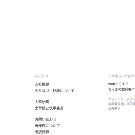
会社案内
筑摩書房の外部サ
webちくま
会社概要
ちくまの教科書
会社ロゴ・銘板について
プライバシーポリ
太宰治賞
教科書採択の公正
太宰治と筑摩書房
免責事項
お問い合わせ
著作権について
出版目録