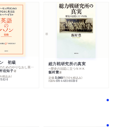
内容紹介・目次
感想をおくる
ン 初級
総力戦研究所の真実
─スピーキングのためのやりなおし英文法スーパードリル
─歴史の法廷に立つＮＨＫ
村佐知子
著
飯村豊
著
0％税込み）
定価:
円
（10％税込み）
3,080
81582-8
ISBN:
978-4-480-86139-9
！