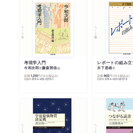
ちくま文庫
ちくま学芸文庫
考現学入門
レポートの組み立
今和次郎
藤森照信
木下是雄
著
編
著
定価:
円
（10％税込み）
定価:
円
（10％税込み）
1,210
902
ISBN:
ISBN:
978-4-480-02115-1
978-4-480-08121-6
ちくまプリマー新書
ちくまプリマー新書