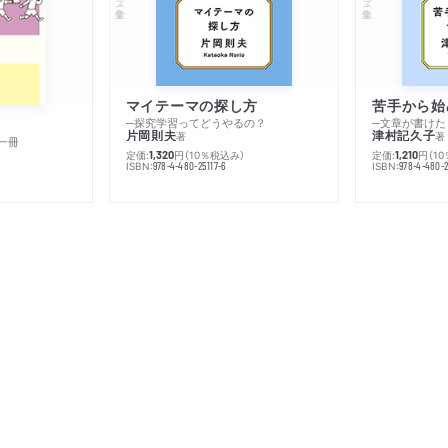
マイテーマの探し方
苦手から始
─探究学習ってどうやるの？
─文章が書けた
片岡則夫
津村記久子
著
著
一冊
定価:
円
（10％税込み）
定価:
円
（1
1,320
1,210
ISBN:
ISBN:
978-4-480-25117-6
978-4-480-2