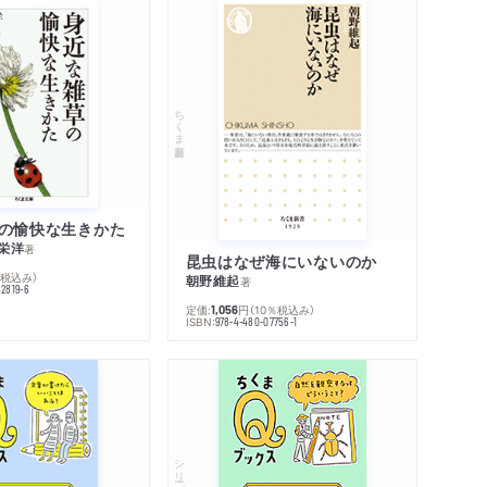
ちくま新書
の愉快な生きかた
栄洋
著
昆虫はなぜ海にいないのか
％税込み）
朝野維起
著
42819-6
定価:
円
（10％税込み）
1,056
ISBN:
978-4-480-07756-1
シリーズ・全集